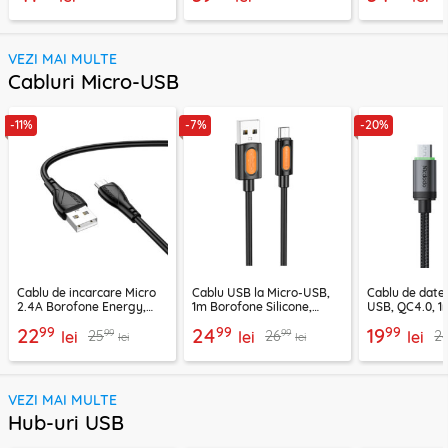
VEZI MAI MULTE
Cabluri Micro-USB
-11%
-7%
-20%
Cablu de incarcare Micro
Cablu USB la Micro-USB,
Cablu de date
2.4A Borofone Energy,
1m Borofone Silicone,
USB, QC4.0, 1
negru, BX121
negru, BX114
CA-3990, neg
99
99
99
22
24
19
99
99
25
26
2
lei
lei
lei
lei
lei
VEZI MAI MULTE
Hub-uri USB