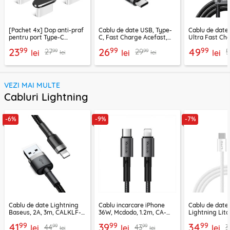
[Pachet 4x] Dop anti-praf
Cablu de date USB, Type-
Cablu de date
pentru port Type-C
C, Fast Charge Acefast,
Ultra Fast Ch
Techsuit AD1, negru
C22-04, 1.2m
2m Ugreen, gr
99
99
99
23
26
49
99
99
27
29
5
lei
lei
lei
lei
lei
VEZI MAI MULTE
Cabluri Lightning
-6%
-9%
-7%
Cablu de date Lightning
Cablu incarcare iPhone
Cablu de date
Baseus, 2A, 3m, CALKLF-
36W, Mcdodo, 1.2m, CA-
Lightning Lito
RG1
2850
LD04CL
99
99
99
41
39
34
99
99
44
43
3
lei
lei
lei
lei
lei