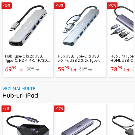
-13%
-10%
-10%
Hub Type-C la 2x USB,
Hub USB, Type-C la USB
Hub 5in1 Type-
Type-C, HDMI 4K, TF/SD,
3.0, 4x USB 2.0, 2x Type-C
HDMI, USB-C 
PD100W Techsuit H5
Techsuit H6
PD100W, 1549
99
99
99
69
59
78
99
99
80
66
8
lei
lei
lei
lei
lei
VEZI MAI MULTE
Hub-uri iPad
-9%
-13%