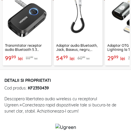
Transmitator receptor
Adaptor audio Bluetooth,
Adaptor OTG 
audio Bluetooth 5.3
Jack, Baseus, negru,
Lightning la T
Ugreen, CM596, negru
CABA01-01
Techsuit A11, g
99
99
99
99
54
29
99
99
111
60
3
lei
lei
lei
lei
lei
DETALII SI PROPRIETATI
Cod produs:
KF2350439
Descopera libertatea audio wireless cu receptorul
Ugreen.⭐Conecteaza rapid dispozitivele tale si bucura-te de
sunet clar, stabil. Achizitioneaza-l acum!