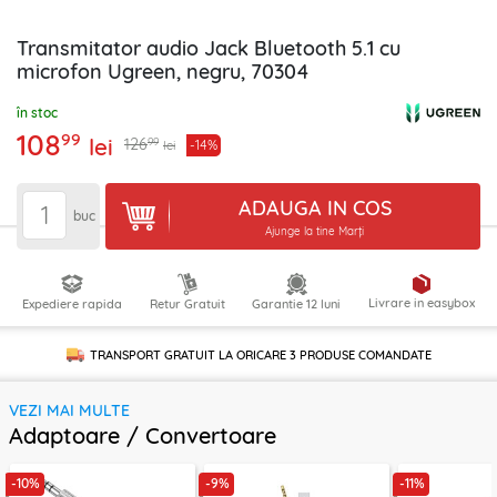
Transmitator audio Jack Bluetooth 5.1 cu
microfon Ugreen, negru, 70304
în stoc
108
99
lei
99
126
-14%
lei
ADAUGA IN COS
buc
Ajunge la tine Marți
Livrare in easybox
Expediere rapida
Retur Gratuit
Garantie 12 luni
TRANSPORT GRATUIT LA ORICARE
3 PRODUSE
COMANDATE
VEZI MAI MULTE
Adaptoare / Convertoare
-10%
-9%
-11%