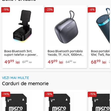
-19%
-23%
-6%
Boxa Bluetooth 3in1,
Boxa Bluetooth portabila
Boxa portabil
suport telefon + power
Yesido, TF, AUX, 1000mAh,
10W, TWS, Rad
bank, Borofone Marea,
YSW24, negru
Borofone Loud
99
99
99
49
49
68
99
99
61
64
7
BR200
lei
lei
lei
lei
lei
VEZI MAI MULTE
Carduri de memorie
-14%
-18%
-15%