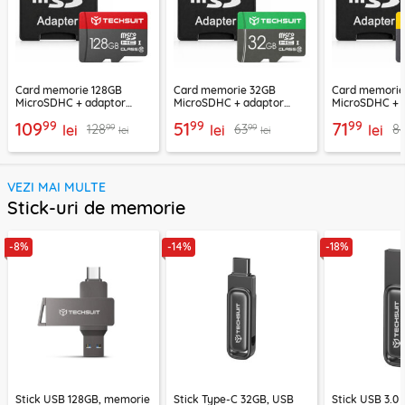
Card memorie 128GB
Card memorie 32GB
Card memori
MicroSDHC + adaptor
MicroSDHC + adaptor
MicroSDHC + 
Techsuit THCM26, rosu
Techsuit THCM11, verde
Techsuit THCM
99
99
99
109
51
71
99
99
128
63
8
lei
lei
lei
lei
lei
VEZI MAI MULTE
Stick-uri de memorie
-8%
-14%
-18%
Stick USB 128GB, memorie
Stick Type-C 32GB, USB
Stick USB 3.0 