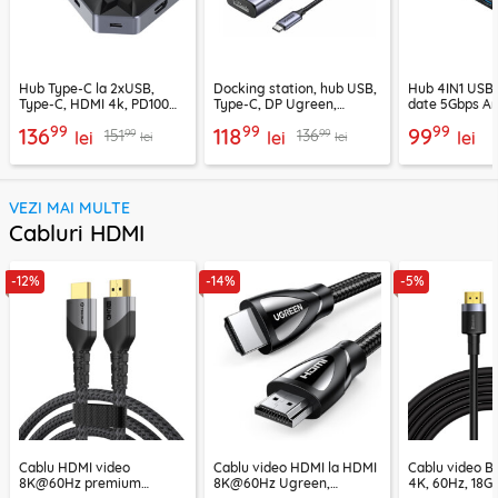
Hub Type-C la 2xUSB,
Docking station, hub USB,
Hub 4IN1 USB3
Type-C, HDMI 4k, PD100W,
Type-C, DP Ugreen,
date 5Gbps An
Proove, HBPG10221205
PD100W, 75642
99
99
99
136
118
99
99
99
151
136
lei
lei
lei
lei
lei
VEZI MAI MULTE
Cabluri HDMI
-12%
-14%
-5%
Cablu HDMI video
Cablu video HDMI la HDMI
Cablu video 
8K@60Hz premium
8K@60Hz Ugreen,
4K, 60Hz, 18G