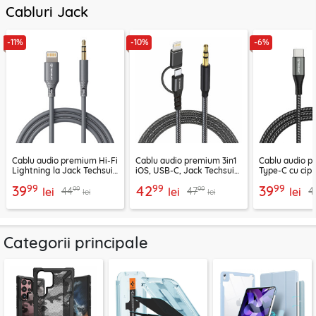
Cabluri Jack
-11%
-10%
-6%
Cablu audio premium Hi-Fi
Cablu audio premium 3in1
Cablu audio 
Lightning la Jack Techsuit
iOS, USB-C, Jack Techsuit
Type-C cu cip
SoundFleX AC5
EchoSnap AC15, 1m
Techsuit Nexa
99
99
99
39
42
39
99
99
44
47
4
lei
lei
1m
lei
lei
lei
Categorii principale