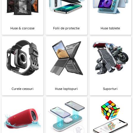
Huse & carcase
Folii de protectie
Huse tablete
Curele ceasuri
Huse laptopuri
Suporturi