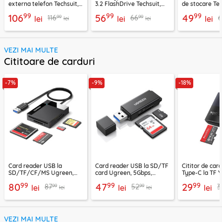
externa telefon Techsuit,
3.2 FlashDrive Techsuit,
de stocare Tec
THSM20, gri
THSM34, gri
THSM33, gri
99
99
99
106
56
49
99
99
116
66
lei
lei
lei
lei
lei
VEZI MAI MULTE
Cititoare de carduri
-7%
-9%
-18%
Card reader USB la
Card reader USB la SD/TF
Cititor de car
SD/TF/CF/MS Ugreen,
card Ugreen, 5Gbps,
Type-C la TF Y
170MB/s, negru, 30333
negru, 40752
negru, GS37
99
99
99
80
47
29
99
99
87
52
3
lei
lei
lei
lei
lei
VEZI MAI MULTE