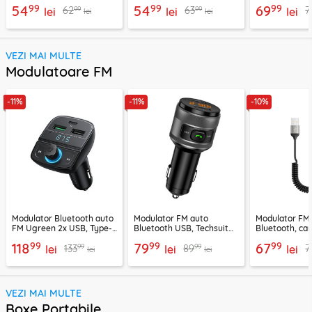
Techsuit NexusVision Pro,
48Gbps, 2m, 80403
CADKLF-H01
99
99
99
54
54
69
99
99
62
63
7
2m
lei
lei
lei
lei
lei
VEZI MAI MULTE
Modulatoare FM
-11%
-11%
-10%
Modulator Bluetooth auto
Modulator FM auto
Modulator FM
FM Ugreen 2x USB, Type-
Bluetooth USB, Techsuit
Bluetooth, car
C, MicroSD, negru, 80910
VoltTune MFM1
YAU32, negru
99
99
99
118
79
67
99
99
133
89
7
lei
lei
lei
lei
lei
VEZI MAI MULTE
Boxe Portabile