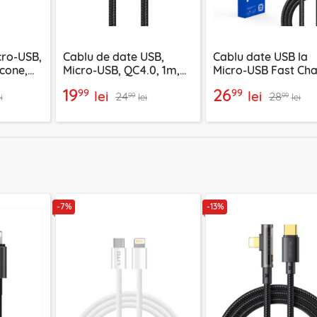
cro-USB,
Cablu de date USB,
Cablu date USB la
icone,
Micro-USB, QC4.0, 1m,
Micro-USB Fast Cha
Mcdodo, CA-3990, negru
2.4A, 1m Lito LD08
19
26
99
99
lei
lei
24
28
99
99
i
lei
lei
-7%
-13%