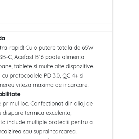
da
ltra-rapid! Cu o putere totala de 65W
USB-C, Acefast B16 poate alimenta
oane, tablete si multe alte dispozitive.
 cu protocoalele PD 3.0, QC 4+ si
d mereu viteza maxima de incarcare.
abilitate
 primul loc. Confectionat din aliaj de
 disipare termica excelenta,
to include multiple protectii pentru a
ncalzirea sau supraincarcarea.