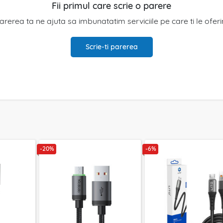
Fii primul care scrie o parere
arerea ta ne ajuta sa imbunatatim serviciile pe care ti le ofer
Scrie-ti parerea
-20%
-6%