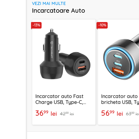
VEZI MAI MULTE
Incarcatoare Auto
-13%
-10%
Incarcator auto Fast
Incarcator auto
Charge USB, Type-C,
bricheta USB, T
48W Techsuit C7, negru
60W Techsuit C6
36
56
99
99
lei
lei
42
63
arginsiu
99
99
lei
le