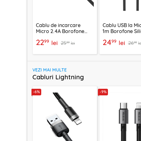
Cablu de incarcare
Cablu USB la Mi
Micro 2.4A Borofone
1m Borofone Sil
Energy, negru, BX121
negru, BX114
22
24
99
99
lei
lei
25
26
99
99
lei
le
VEZI MAI MULTE
Cabluri Lightning
-6%
-9%