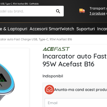
 USB, Type-C, 95W Acefast B16 - CatMobile
Transport g
3 produse
te & Laptopuri
Accesorii SmartWatch
Suporturi
Inca
cator auto Fast Charge USB, Type-C, 95W Acefast B16
Incarcator auto Fas
95W Acefast B16
Indisponibil
Anunta-ma cand acest produs