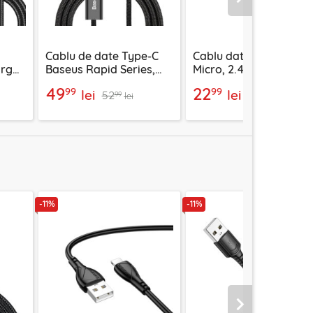
Urmatorul
Cablu de date Type-C
Cablu date USB, USB-
rge,
Baseus Rapid Series,
Micro, 2.4A, 1m
V
4in1, CA1T4-A01, negru
Borofone Placer, negru
49
22
99
99
lei
lei
52
25
BX120
99
99
lei
lei
-11%
-11%
Urmatorul