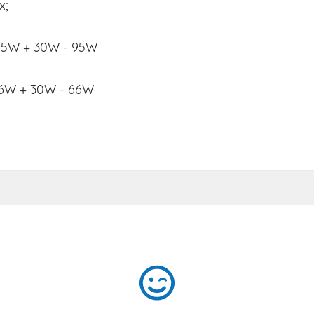
x;
 65W + 30W - 95W
 36W + 30W - 66W