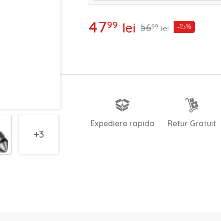
47
99
lei
56
-15%
99
lei
Expediere rapida
Retur Gratuit
3