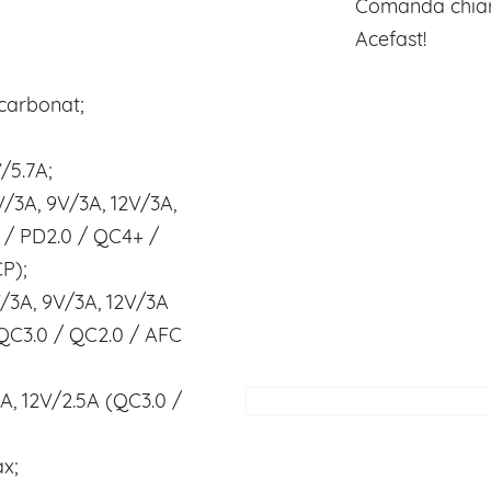
Comanda chiar
Acefast!
icarbonat;
/5.7A;
V/3A, 9V/3A, 12V/3A,
 / PD2.0 / QC4+ /
P);
V/3A, 9V/3A, 12V/3A
 QC3.0 / QC2.0 / AFC
5A, 12V/2.5A (QC3.0 /
x;