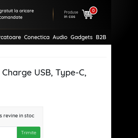
0
ratuit la oricare
Produse
in cos
comandate
rcatoare
Conectica
Audio
Gadgets
B2B
t Charge USB, Type-C,
 revine in stoc
Trimite