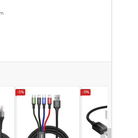
im
-5%
-11%