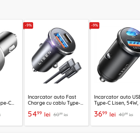
-9%
-9%
Incarcator auto Fast
Incarcator auto US
ype-C
Charge cu cablu Type-C
Type-C Lisen, 54W, 
,
Lisen, PD65W, gri
54
36
99
99
lei
lei
60
40
99
99
i
lei
lei