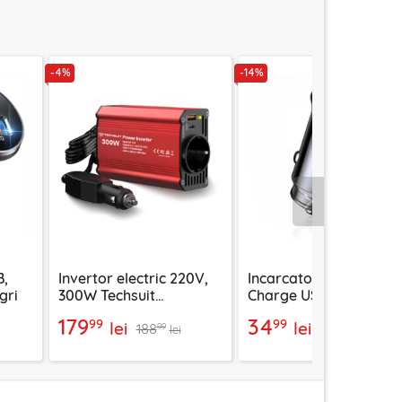
-4%
-14%
Urmatorul
B,
Invertor electric 220V,
Incarcator auto Fast
gri
300W Techsuit
Charge USB, Type-C
FlexiCarVolt IA1, red
40W Techsuit C4, negr
179
34
99
99
lei
lei
188
40
99
99
lei
lei