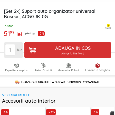
[Set 2x] Suport auto organizator universal
Baseus, ACGGJK-0G
în stoc
51
99
lei
99
54
-5%
lei
ADAUGA IN COS
buc
Ajunge la tine Marți
Livrare in easybox
Expediere rapida
Retur Gratuit
Garantie 12 luni
TRANSPORT GRATUIT LA ORICARE
3 PRODUSE
COMANDATE
VEZI MAI MULTE
Accesorii auto interior
-5%
-25%
-4%