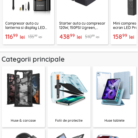
Compresor auto cu
Starter auto cu compresor
Mini compreso
lanterna si display LED
120W, 150PSI Ugreen,
ecran LED Pro
Techsuit AI2, negru
benzina/diesel, 35978
PPAM8501090
99
99
99
116
438
158
99
99
135
510
lei
lei
lei
lei
lei
Categorii principale
Huse & carcase
Folii de protectie
Huse tablete