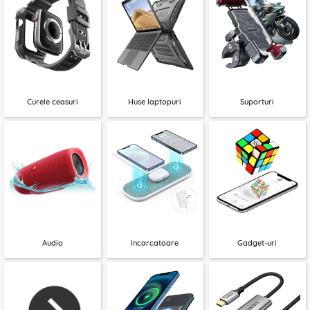
Curele ceasuri
Huse laptopuri
Suporturi
Audio
Incarcatoare
Gadget-uri