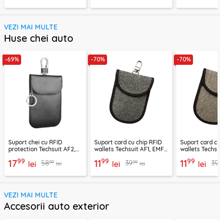
VEZI MAI MULTE
Huse chei auto
-69%
-70%
-70%
Suport chei cu RFID
Suport card cu chip RFID
Suport card cu
protection Techsuit AF2,
wallets Techsuit AF1, EMF
wallets Techsu
EMF blocker, negru
Blocker, 12.5x9
blocker, 12.5x
99
99
99
17
11
11
99
99
58
39
39
lei
lei
lei
lei
lei
VEZI MAI MULTE
Accesorii auto exterior