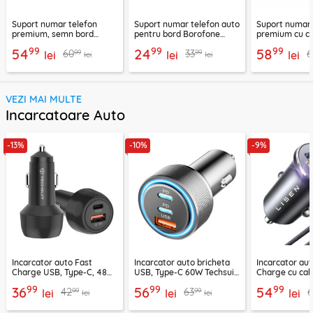
Suport numar telefon
Suport numar telefon auto
Suport numar
premium, semn bord
pentru bord Borofone
premium cu ci
Techsuit ResQTag, SN3
Ronny, negru, FC3
magnetice Tec
99
99
99
54
24
58
99
99
60
33
6
lei
lei
DialCraft, SN1
lei
lei
lei
VEZI MAI MULTE
Incarcatoare Auto
-13%
-10%
-9%
Incarcator auto Fast
Incarcator auto bricheta
Incarcator aut
Charge USB, Type-C, 48W
USB, Type-C 60W Techsuit
Charge cu cab
Techsuit C7, negru
C6, arginsiu
Lisen, PD65W,
99
99
99
36
56
54
99
99
42
63
lei
lei
lei
lei
lei