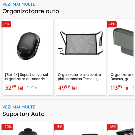
VEZI MAI MULTE
Organizatoare auto
-5%
-4%
[Set 4x] Suport universal
Organizator plasa pentru
Organizator a
organizator autoadeziv
plafon masina Techsuit,
Baseus, gri,
Baseus, negru
negru, CNO-T1
C20256502831
99
99
99
32
49
113
99
34
1
lei
lei
lei
lei
VEZI MAI MULTE
Suporturi Auto
-20%
-5%
-18%