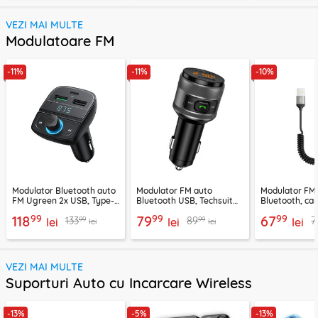
VEZI MAI MULTE
Modulatoare FM
-11%
-11%
-10%
Modulator Bluetooth auto
Modulator FM auto
Modulator FM
FM Ugreen 2x USB, Type-
Bluetooth USB, Techsuit
Bluetooth, car
C, MicroSD, negru, 80910
VoltTune MFM1
YAU32, negru
99
99
99
118
79
67
99
99
133
89
7
lei
lei
lei
lei
lei
VEZI MAI MULTE
Suporturi Auto cu Incarcare Wireless
-13%
-5%
-13%