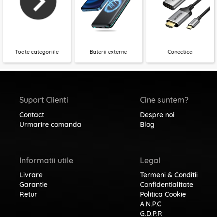
Toate categoriile
Baterii externe
Conectica
Suport Clienti
Cine suntem?
Contact
Despre noi
Urmarire comanda
Blog
Informatii utile
Legal
Livrare
Termeni & Conditii
Garantie
Confidentialitate
Retur
Politica Cookie
A.N.P.C
G.D.P.R