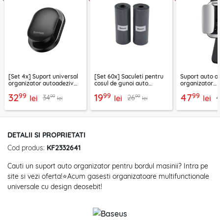
[Set 4x] Suport universal
[Set 60x] Saculeti pentru
Suport auto oc
organizator autoadeziv
cosul de gunoi auto
organizator
Baseus, negru
Baseus, CRLJD-0G
multifunction
99
99
99
32
19
47
99
99
34
26
lei
lei
gri
lei
lei
lei
DETALII SI PROPRIETATI
Cod produs:
KF2332641
Cauti un suport auto organizator pentru bordul masinii? Intra pe
site si vezi oferta!⭐Acum gasesti organizatoare multifunctionale
universale cu design deosebit!