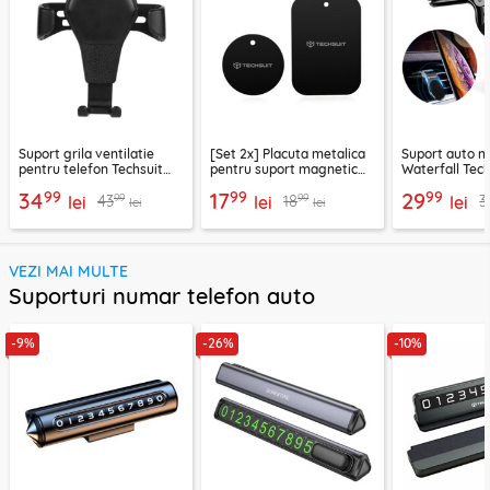
Suport grila ventilatie
[Set 2x] Placuta metalica
Suport auto m
pentru telefon Techsuit
pentru suport magnetic
Waterfall Tech
H01, negru
telefon Techsuit MP03,
negru / argint
99
99
99
34
17
29
99
99
43
18
3
lei
negru
lei
lei
lei
lei
VEZI MAI MULTE
Suporturi numar telefon auto
-9%
-26%
-10%