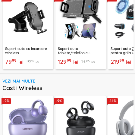
Suport auto cu incarcare
Suport auto
Suport auto Q
wireless
tableta/telefon cu
pentru grila +
parbriz/bord/grila 10W
incarcare wireless
bricheta ESR,
99
99
99
79
129
219
99
99
92
137
Techsuit, CAPD032
lei
premium 15W, grila
lei
lei
lei
lei
ventilatie, rotatie 90°,
Techsuit ModoDock SW1
VEZI MAI MULTE
Casti Wireless
-9%
-9%
-14%