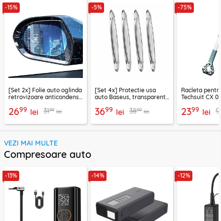
-15%
-5%
-75%
[Set 2x] Folie auto oglinda
[Set 4x] Protectie usa
Racleta pentr
retrovizoare anticondens
auto Baseus, transparent,
Techsuit CX 0
Techsuit, 95 x 135mm
CRFZT-A02
verde
99
99
99
26
36
23
99
99
31
38
9
lei
lei
lei
lei
lei
VEZI MAI MULTE
Compresoare auto
-13%
-14%
-12%