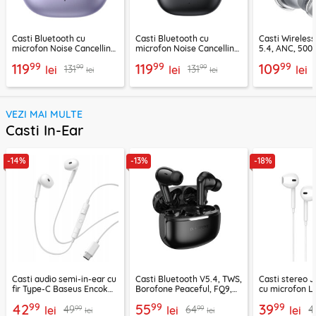
Casti Bluetooth cu
Casti Bluetooth cu
Casti Wireles
microfon Noise Cancelling
microfon Noise Cancelling
5.4, ANC, 500
Ugreen, mov, 55430
Ugreen, negru, 45785
Acefast H9, ar
99
99
99
119
119
109
99
99
131
131
lei
lei
lei
lei
lei
VEZI MAI MULTE
Casti In-Ear
-14%
-13%
-18%
Casti audio semi-in-ear cu
Casti Bluetooth V5.4, TWS,
Casti stereo 
fir Type-C Baseus Encok
Borofone Peaceful, FQ9,
cu microfon Li
CZ19, alb
negru
1.2m, alb
99
99
99
42
55
39
99
99
49
64
4
lei
lei
lei
lei
lei