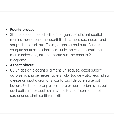
Foarte practic
Stim ca e destul de dificil sa iti organizezi eficient spatiul in
masina, numeroase accesorii fiind instabile sau necesitand
sprijin de specialitate. Totusi, organizatorul auto Baseus
te
va ajuta sa iti asezi cheile, cablurile, ba chiar si castile cat
mai la indemana, intrucat poate sustine pana la 2
kilograme.
Aspect placut
Cu un design elegant si dimensiuni reduse, acest suport
auto se va plia pe necesitatile stilului tau de viata, reusind sa
creeze un spatiu aranjat si confortabil de care sa te poti
bucura. Colturile rotunjite ii confera un aer modern si actual,
deci poti sa il folosesti chiar si in alte spatii cum ar fi holul
sau oriunde simti ca iti va fi util!