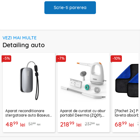
Scrie-ti parerea
VEZI MAI MULTE
Detailing auto
-5%
-7%
-10%
Aparat reconditionare
Aparat de curatat cu abur
[Pachet 2x] P
stergatoare auto Baseus,
portabil Deerma (ZQ01),
laveta absorb
gri, CRXFQ-0A
1300W, 100°C
30x30cm, AAC
99
99
99
48
218
68
99
99
51
237
7
lei
lei
lei
lei
lei