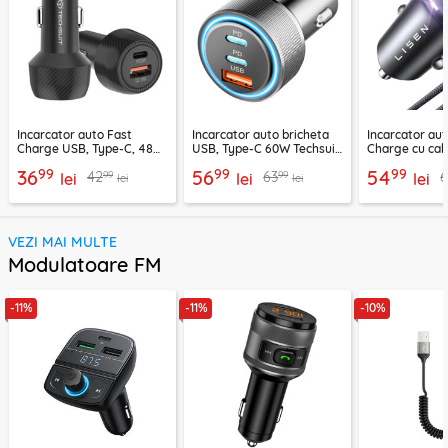
Incarcator auto Fast
Incarcator auto bricheta
Incarcator aut
Charge USB, Type-C, 48W
USB, Type-C 60W Techsuit
Charge cu cab
Techsuit C7, negru
C6, arginsiu
Lisen, PD65W,
99
99
99
36
56
54
99
99
42
63
lei
lei
lei
lei
lei
VEZI MAI MULTE
Modulatoare FM
-11%
-11%
-10%