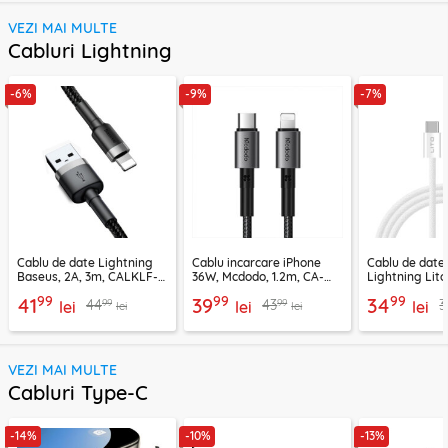
VEZI MAI MULTE
Cabluri Lightning
-6%
-9%
-7%
Cablu de date Lightning
Cablu incarcare iPhone
Cablu de date
Baseus, 2A, 3m, CALKLF-
36W, Mcdodo, 1.2m, CA-
Lightning Lito
RG1
2850
LD04CL
99
99
99
41
39
34
99
99
44
43
3
lei
lei
lei
lei
lei
VEZI MAI MULTE
Cabluri Type-C
-14%
-10%
-13%