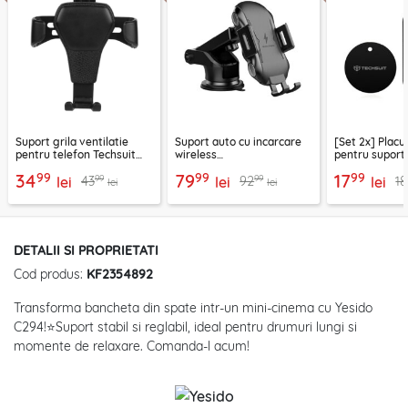
Suport grila ventilatie
Suport auto cu incarcare
[Set 2x] Placu
pentru telefon Techsuit
wireless
pentru suport
H01, negru
parbriz/bord/grila 10W
telefon Techs
99
99
99
34
79
17
99
99
43
92
18
lei
Techsuit, CAPD032
lei
negru
lei
lei
lei
DETALII SI PROPRIETATI
Cod produs:
KF2354892
Transforma bancheta din spate intr-un mini-cinema cu Yesido
C294!⭐Suport stabil si reglabil, ideal pentru drumuri lungi si
momente de relaxare. Comanda-l acum!