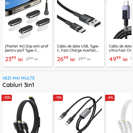
[Pachet 4x] Dop anti-praf
Cablu de date USB, Type-
Cablu de date
pentru port Type-C
C, Fast Charge Acefast,
Ultra Fast Ch
Techsuit AD1, negru
C22-04, 1.2m
2m Ugreen, gr
99
99
99
23
26
49
99
99
27
29
5
lei
lei
lei
lei
lei
VEZI MAI MULTE
Cabluri 3in1
-10%
-11%
-8%