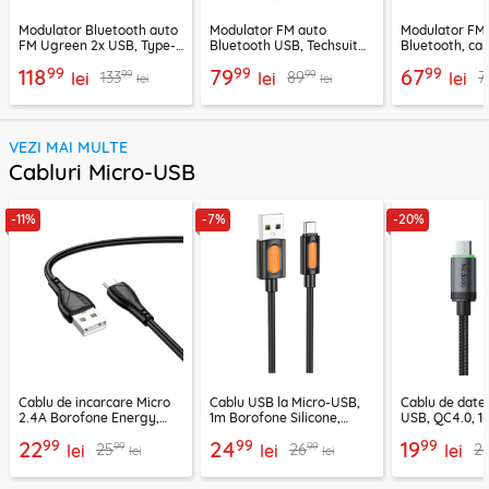
Modulator Bluetooth auto
Modulator FM auto
Modulator FM
FM Ugreen 2x USB, Type-
Bluetooth USB, Techsuit
Bluetooth, car
C, MicroSD, negru, 80910
VoltTune MFM1
YAU32, negru
99
99
99
118
79
67
99
99
133
89
7
lei
lei
lei
lei
lei
VEZI MAI MULTE
Cabluri Micro-USB
-11%
-7%
-20%
Cablu de incarcare Micro
Cablu USB la Micro-USB,
Cablu de date
2.4A Borofone Energy,
1m Borofone Silicone,
USB, QC4.0, 1
negru, BX121
negru, BX114
CA-3990, neg
99
99
99
22
24
19
99
99
25
26
2
lei
lei
lei
lei
lei