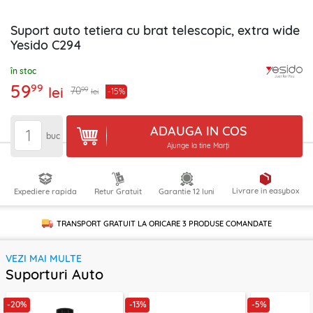
Suport auto tetiera cu brat telescopic, extra wide
Yesido C294
în stoc
59
99
lei
99
70
-15%
lei
ADAUGA IN COS
buc
Ajunge la tine Marți
Livrare in easybox
Expediere rapida
Retur Gratuit
Garantie 12 luni
TRANSPORT GRATUIT LA ORICARE
3 PRODUSE
COMANDATE
VEZI MAI MULTE
Suporturi Auto
-20%
-13%
-5%