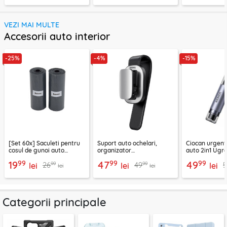
VEZI MAI MULTE
Accesorii auto interior
-25%
-4%
-15%
[Set 60x] Saculeti pentru
Suport auto ochelari,
Ciocan urgent
cosul de gunoi auto
organizator
auto 2in1 Ugre
Baseus, CRLJD-0G
multifunctional Baseus,
35347
99
99
99
19
47
49
99
99
26
49
lei
gri
lei
lei
lei
lei
Categorii principale