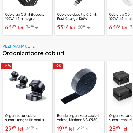
Cablu tip C 3in1 Baseus,
Cablu de date tip C 2in1,
Cablu tip C 3i
100W, 1.5m, negru,
Fast Charge 100W
100W, 1.5m, alb
P10377706123-00
Acefast, C22-02, 1.25m
P10377706213
99
99
99
66
53
66
99
99
74
60
7
lei
lei
lei
lei
lei
VEZI MAI MULTE
Organizatoare cabluri
-14%
-9%
Organizator cabluri,
Banda organizare cabluri
Organizator ca
suport magnetic pentru
velcro, Mcdodo VS-0960,
suport cablur
birou Ugreen 45797
1m, negru
negru, 70585
99
99
99
29
19
28
99
99
34
21
lei
lei
lei
lei
lei