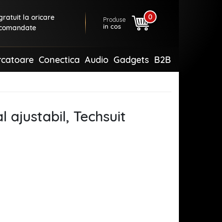
0
ratuit la oricare
Produse
in cos
comandate
rcatoare
Conectica
Audio
Gadgets
B2B
 ajustabil, Techsuit