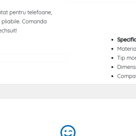
tat pentru telefoane,
e pliabile. Comanda
chsuit!
Specific
Material
Tip mon
Dimensi
Compatib