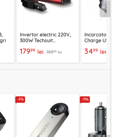
Urmatorul
B,
Invertor electric 220V,
Incarcator auto Fast
gri
300W Techsuit
Charge USB, Type-C
FlexiCarVolt IA1, red
40W Techsuit C4, negr
179
34
99
99
lei
lei
188
40
99
99
lei
lei
-9%
-11%