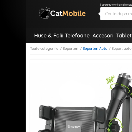
Suport auto universal ajusta
Huse & Folii Telefoane
Accesorii Table
Toate categoriile
Suporturi
Suporturi Auto
Suport auto 