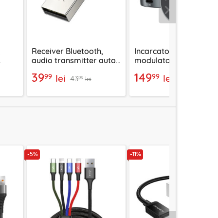
Urmatorul
,
Receiver Bluetooth,
Incarcator auto USB c
audio transmitter auto
modulator FM Proove,
13-
Yesido YAU81
30W, FMSS30110003
39
149
99
99
lei
lei
43
168
99
99
lei
lei
-5%
-11%