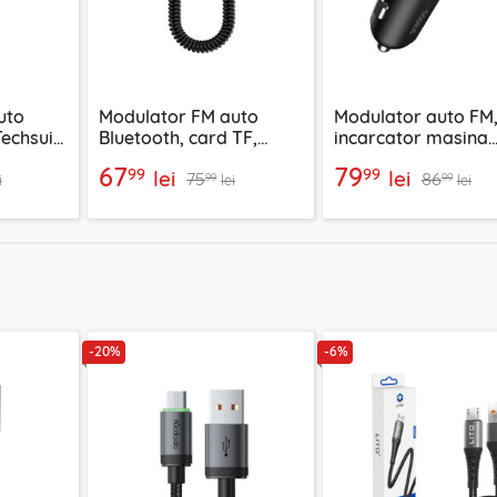
uto
Modulator FM auto
Modulator auto FM
Techsuit
Bluetooth, card TF,
incarcator masina
Yesido YAU32, negru
Baseus, C107622001
67
79
99
99
lei
lei
75
86
00
99
99
i
lei
lei
-20%
-6%