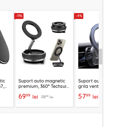
-11%
-4%
Urmatorul
tic
Suport auto magnetic
Suport auto magnetic
S7,
premium, 360° Techsuit
grila ventilatie Techsui
VacuumGripX S15
AirFix S1, negru
69
57
99
99
lei
lei
78
60
99
99
lei
lei