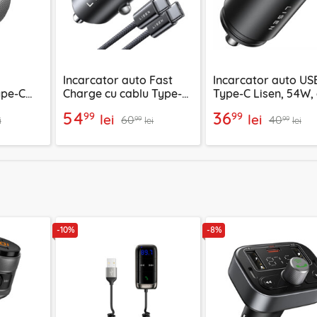
Incarcator auto Fast
Incarcator auto US
ype-C
Charge cu cablu Type-C
Type-C Lisen, 54W, 
,
Lisen, PD65W, gri
54
36
99
99
lei
lei
60
40
99
99
i
lei
lei
-10%
-8%