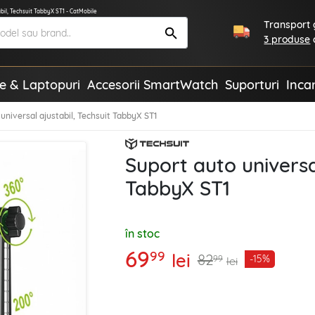
bil, Techsuit TabbyX ST1 - CatMobile
Transport g
3 produse
te & Laptopuri
Accesorii SmartWatch
Suporturi
Inca
universal ajustabil, Techsuit TabbyX ST1
Suport auto universal
TabbyX ST1
în stoc
69
99
lei
82
-15%
99
lei