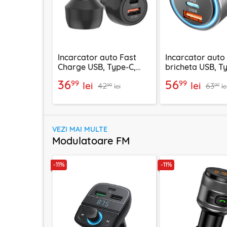
Incarcator auto Fast
Incarcator auto
Charge USB, Type-C,
bricheta USB, T
48W Techsuit C7, negru
60W Techsuit C6
36
56
99
99
lei
lei
42
63
arginsiu
99
99
lei
le
VEZI MAI MULTE
Modulatoare FM
-11%
-11%