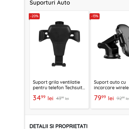
Suporturi Auto
-20%
-13%
Suport grila ventilatie
Suport auto cu
pentru telefon Techsuit
incarcare wirele
H01, negru
parbriz/bord/g
34
79
99
99
lei
lei
43
92
Techsuit, CAPD0
99
99
lei
le
DETALII SI PROPRIETATI