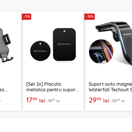
-5%
-18%
[Set 2x] Placuta
Suport auto magne
ss
metalica pentru suport
Waterfall Techsuit 
rila 10W
magnetic telefon
negru / argintiu
17
29
99
99
lei
lei
18
36
32
Techsuit MP03, negru
99
99
i
lei
lei