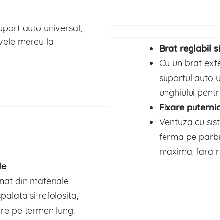
uport auto universal,
tivele mereu la
Brat reglabil s
Cu un brat exte
suportul auto 
unghiului pentr
Fixare puterni
Ventuza cu sis
ferma pe parbr
maxima, fara r
le
onat din materiale
palata si refolosita,
are pe termen lung.