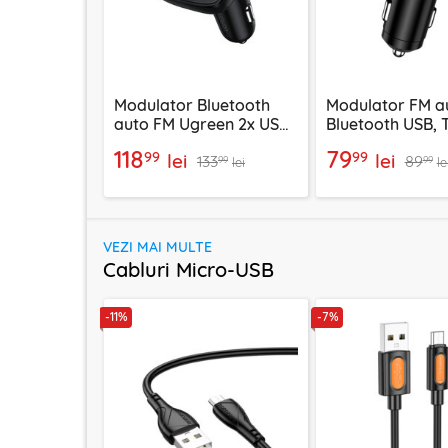
Modulator Bluetooth
Modulator FM a
auto FM Ugreen 2x USB,
Bluetooth USB, 
Type-C, MicroSD, negru,
VoltTune MFM1
118
79
99
99
lei
lei
133
89
80910
99
99
lei
le
VEZI MAI MULTE
Cabluri Micro-USB
-11%
-7%