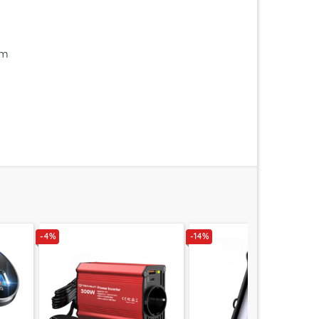
im
-4%
-14%