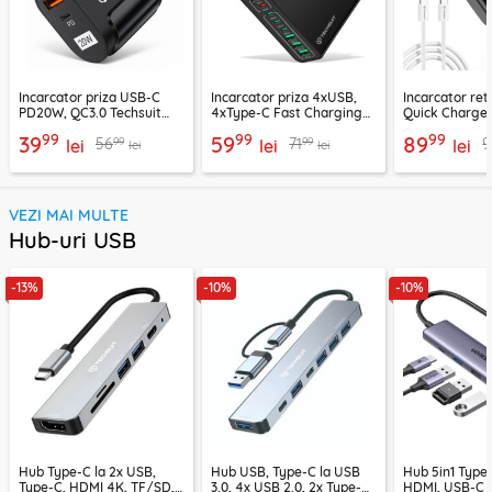
Incarcator priza USB-C
Incarcator priza 4xUSB,
Incarcator re
PD20W, QC3.0 Techsuit
4xType-C Fast Charging
Quick Charge 
EasyPowerX, negru,
Techsuit OctaChargeX,
tip C Techsuit
99
99
99
39
59
89
99
99
56
71
9
CHPD038
lei
negru, CHPD224
lei
CHC2
lei
lei
lei
VEZI MAI MULTE
Hub-uri USB
-13%
-10%
-10%
Hub Type-C la 2x USB,
Hub USB, Type-C la USB
Hub 5in1 Type-
Type-C, HDMI 4K, TF/SD,
3.0, 4x USB 2.0, 2x Type-C
HDMI, USB-C 