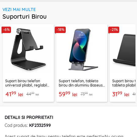
VEZI MAI MULTE
Suporturi Birou
-6%
-18%
-21%
Suport birou telefon
Suport telefon, tableta
Suport birou t
universal pliabil, reglabil
birou din aluminiu Baseus,
tableta pliabil
aluminiu Techsuit Z4A,
LUKP000013
negru, ABS-B
99
99
99
41
59
31
99
99
44
73
4
negru
lei
lei
lei
lei
lei
DETALII SI PROPRIETATI
Cod produs:
KF2332599
Acest suport de birou pentru telefon este perfect!⭐Nu ocupa