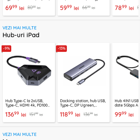
PD100W Techsuit H5
Techsuit H6
PD100W, 1549
99
99
99
69
59
78
99
99
80
66
8
lei
lei
lei
lei
lei
VEZI MAI MULTE
Hub-uri iPad
-9%
-13%
Hub Type-C la 2xUSB,
Docking station, hub USB,
Hub 4IN1 USB3
Type-C, HDMI 4k, PD100W,
Type-C, DP Ugreen,
date 5Gbps An
Proove, HBPG10221205
PD100W, 75642
99
99
99
136
118
99
99
99
151
136
lei
lei
lei
lei
lei
VEZI MAI MULTE