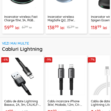
Incarcator wireless Fast
Incarcator wireless
Incarcator wir
Charge 15W, 3A, RGB
MagSafe Qi2, 25W
Spigen Essenti
Techsuit SlimChargX,
Ugreen, bleu, 55959
negru
99
99
99
59
138
118
99
99
67
157
CHWR031
lei
lei
lei
lei
lei
VEZI MAI MULTE
Cabluri Lightning
-6%
-9%
-7%
Cablu de date Lightning
Cablu incarcare iPhone
Cablu de date
Baseus, 2A, 3m, CALKLF-
36W, Mcdodo, 1.2m, CA-
Lightning Lito
RG1
2850
LD04CL
99
99
99