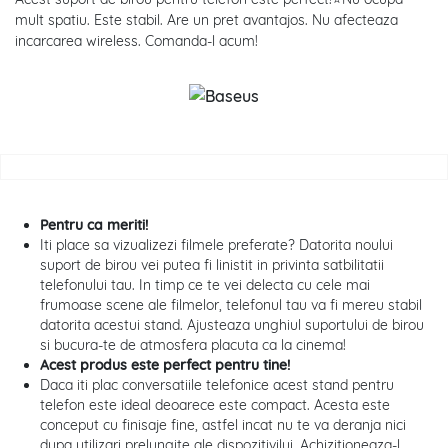
mult spatiu. Este stabil. Are un pret avantajos. Nu afecteaza
incarcarea wireless. Comanda-l acum!
Pentru ca meriti!
Iti place sa vizualizezi filmele preferate? Datorita noului
suport de birou vei putea fi linistit in privinta satbilitatii
telefonului tau. In timp ce te vei delecta cu cele mai
frumoase scene ale filmelor, telefonul tau va fi mereu stabil
datorita acestui stand. Ajusteaza unghiul suportului de birou
si bucura-te de atmosfera placuta ca la cinema!
Acest produs este perfect pentru tine!
Daca iti plac conversatiile telefonice acest stand pentru
telefon este ideal deoarece este compact. Acesta este
conceput cu finisaje fine, astfel incat nu te va deranja nici
dupa utilizari prelungite ale dispozitivilui. Achizitioneaza-l