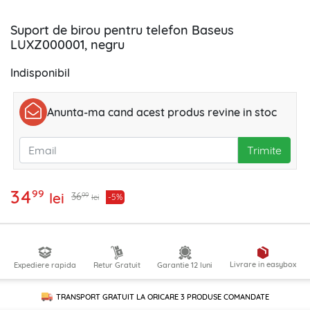
Suport de birou pentru telefon Baseus
LUXZ000001, negru
Indisponibil
Anunta-ma cand acest produs revine in stoc
Trimite
34
99
lei
99
36
-5%
lei
Livrare in easybox
Expediere rapida
Retur Gratuit
Garantie 12 luni
TRANSPORT GRATUIT LA ORICARE
3 PRODUSE
COMANDATE