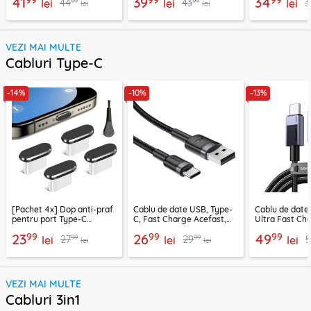
41
39
34
99
99
44
43
3
lei
lei
lei
lei
lei
VEZI MAI MULTE
Cabluri Type-C
-14%
-10%
-13%
[Pachet 4x] Dop anti-praf
Cablu de date USB, Type-
Cablu de date
pentru port Type-C
C, Fast Charge Acefast,
Ultra Fast Ch
Techsuit AD1, negru
C22-04, 1.2m
2m Ugreen, gr
99
99
99
23
26
49
99
99
27
29
5
lei
lei
lei
lei
lei
VEZI MAI MULTE
Cabluri 3in1