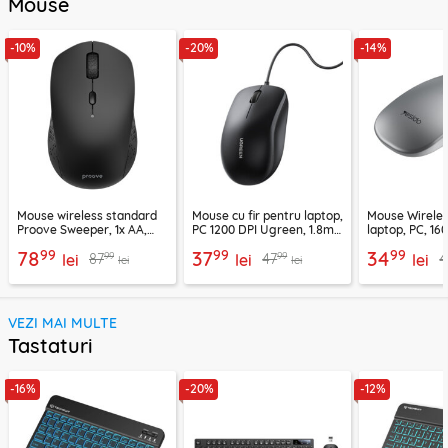
Mouse
-10%
-20%
-14%
Mouse wireless standard
Mouse cu fir pentru laptop,
Mouse Wireles
Proove Sweeper, 1x AA,
PC 1200 DPI Ugreen, 1.8m,
laptop, PC, 16
WMSW00011001
negru, 90789
KB15, argintiu
99
99
99
78
37
34
99
99
87
47
4
lei
lei
lei
lei
lei
VEZI MAI MULTE
Tastaturi
-16%
-20%
-12%