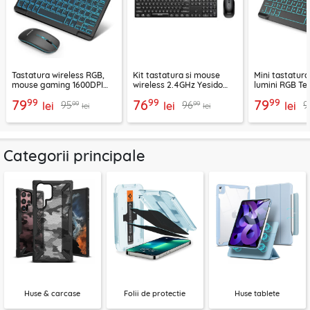
Tastatura wireless RGB,
Kit tastatura si mouse
Mini tastatura
mouse gaming 1600DPI
wireless 2.4GHz Yesido
lumini RGB Te
Techsuit AirCombo WKM1
KB42, negru
AirKeys WK1, 
99
99
99
79
76
79
99
99
95
96
9
lei
lei
lei
lei
lei
Categorii principale
Huse & carcase
Folii de protectie
Huse tablete