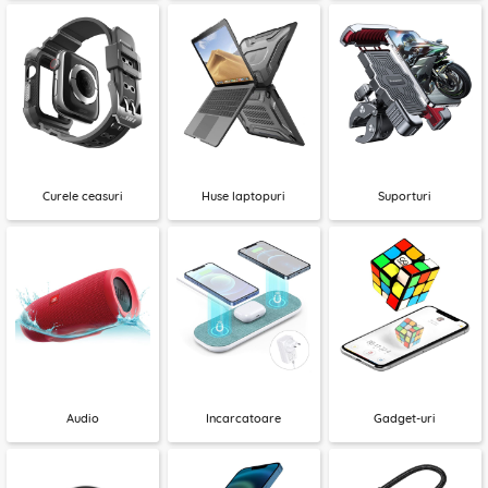
Curele ceasuri
Huse laptopuri
Suporturi
Audio
Incarcatoare
Gadget-uri