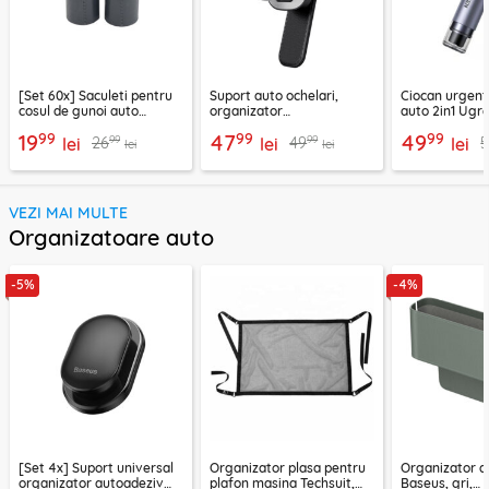
[Set 60x] Saculeti pentru
Suport auto ochelari,
Ciocan urgent
cosul de gunoi auto
organizator
auto 2in1 Ugre
Baseus, CRLJD-0G
multifunctional Baseus,
35347
99
99
99
19
47
49
99
99
26
49
lei
gri
lei
lei
lei
lei
VEZI MAI MULTE
Organizatoare auto
-5%
-4%
[Set 4x] Suport universal
Organizator plasa pentru
Organizator a
organizator autoadeziv
plafon masina Techsuit,
Baseus, gri,