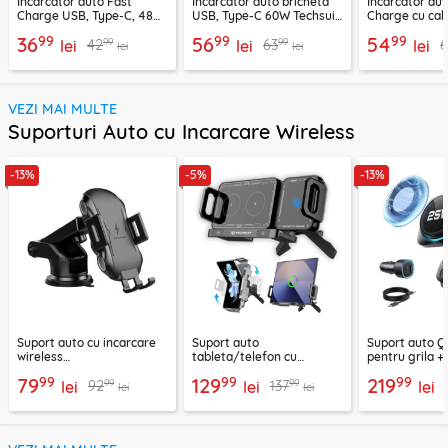
Incarcator auto Fast
Incarcator auto bricheta
Incarcator aut
Charge USB, Type-C, 48W
USB, Type-C 60W Techsuit
Charge cu cab
Techsuit C7, negru
C6, arginsiu
Lisen, PD65W,
99
99
99
36
56
54
99
99
42
63
lei
lei
lei
lei
lei
VEZI MAI MULTE
Suporturi Auto cu Incarcare Wireless
-13%
-5%
-13%
Suport auto cu incarcare
Suport auto
Suport auto Q
wireless
tableta/telefon cu
pentru grila +
parbriz/bord/grila 10W
incarcare wireless
bricheta ESR,
99
99
99
79
129
219
99
99
92
137
Techsuit, CAPD032
lei
premium 15W, grila
lei
lei
lei
lei
ventilatie, rotatie 90°,
Techsuit ModoDock SW1