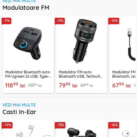
VEZI MAI MULTE
Modulatoare FM
-11%
-11%
-10%
Modulator Bluetooth auto
Modulator FM auto
Modulator FM
FM Ugreen 2x USB, Type-
Bluetooth USB, Techsuit
Bluetooth, car
C, MicroSD, negru, 80910
VoltTune MFM1
YAU32, negru
99
99
99
118
79
67
99
99
133
89
7
lei
lei
lei
lei
lei
VEZI MAI MULTE
Casti In-Ear
-14%
-13%
-18%