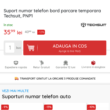
Suport numar telefon bord parcare temporara
Techsuit, PNP1
în stoc
35
99
lei
99
40
-12%
lei
ADAUGA IN COS
buc
Ajunge la tine Marți
Livrare in easybox
Expediere rapida
Retur Gratuit
Garantie 12 luni
TRANSPORT GRATUIT LA ORICARE
3 PRODUSE
COMANDATE
VEZI MAI MULTE
Suporturi numar telefon auto
-9%
-13%
-10%