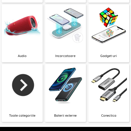
Audio
Incarcatoare
Gadget-uri
Toate categoriile
Baterii externe
Conectica