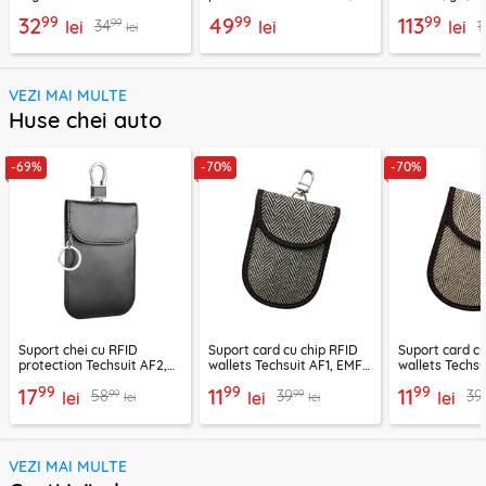
Baseus, negru
negru, CNO-T1
C20256502831
99
99
99
32
49
113
99
34
1
lei
lei
lei
lei
VEZI MAI MULTE
Huse chei auto
-69%
-70%
-70%
Suport chei cu RFID
Suport card cu chip RFID
Suport card cu
protection Techsuit AF2,
wallets Techsuit AF1, EMF
wallets Techsu
EMF blocker, negru
Blocker, 12.5x9
blocker, 12.5x
99
99
99
17
11
11
99
99
58
39
39
lei
lei
lei
lei
lei
VEZI MAI MULTE