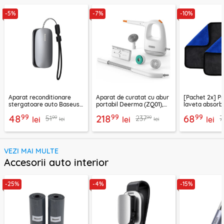
-5%
-7%
-10%
Aparat reconditionare
Aparat de curatat cu abur
[Pachet 2x] P
stergatoare auto Baseus,
portabil Deerma (ZQ01),
laveta absorb
gri, CRXFQ-0A
1300W, 100°C
30x30cm, AAC
99
99
99
48
218
68
99
99
51
237
7
lei
lei
lei
lei
lei
VEZI MAI MULTE
Accesorii auto interior
-25%
-4%
-15%