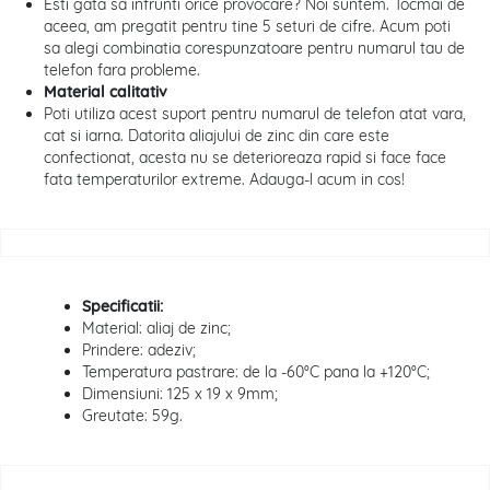
Esti gata sa infrunti orice provocare? Noi suntem. Tocmai de
aceea, am pregatit pentru tine 5 seturi de cifre. Acum poti
sa alegi combinatia corespunzatoare pentru numarul tau de
telefon fara probleme.
Material calitativ
Poti utiliza acest suport pentru numarul de telefon atat vara,
cat si iarna. Datorita aliajului de zinc din care este
confectionat, acesta nu se deterioreaza rapid si face face
fata temperaturilor extreme. Adauga-l acum in cos!
Specificatii:
Material: aliaj de zinc;
Prindere: adeziv;
Temperatura pastrare: de la -60°C pana la +120°C;
Dimensiuni: 125 x 19 x 9mm;
Greutate: 59g.