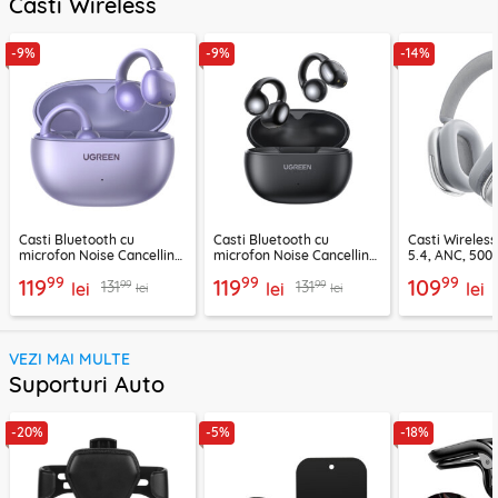
Casti Wireless
-9%
-9%
-14%
Casti Bluetooth cu
Casti Bluetooth cu
Casti Wireles
microfon Noise Cancelling
microfon Noise Cancelling
5.4, ANC, 500
Ugreen, mov, 55430
Ugreen, negru, 45785
Acefast H9, ar
99
99
99
119
119
109
99
99
131
131
lei
lei
lei
lei
lei
VEZI MAI MULTE
Suporturi Auto
-20%
-5%
-18%