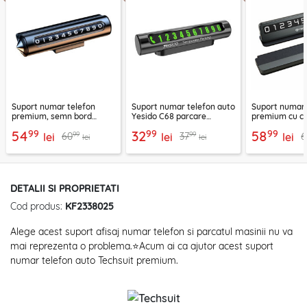
Suport numar telefon
Suport numar telefon auto
Suport numar
premium, semn bord
Yesido C68 parcare
premium cu ci
Techsuit ResQTag, SN3
temporara, negru
magnetice Tec
99
99
99
54
32
58
99
99
60
37
6
lei
lei
DialCraft, SN1
lei
lei
lei
DETALII SI PROPRIETATI
Cod produs:
KF2338025
Alege acest suport afisaj numar telefon si parcatul masinii nu va
mai reprezenta o problema.⭐Acum ai ca ajutor acest suport
numar telefon auto Techsuit premium.