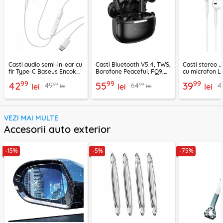
Casti audio semi-in-ear cu
Casti Bluetooth V5.4, TWS,
Casti stereo 
fir Type-C Baseus Encok
Borofone Peaceful, FQ9,
cu microfon Li
CZ19, alb
negru
1.2m, alb
99
99
99
42
55
39
99
99
49
64
4
lei
lei
lei
lei
lei
VEZI MAI MULTE
Accesorii auto exterior
-15%
-5%
-75%