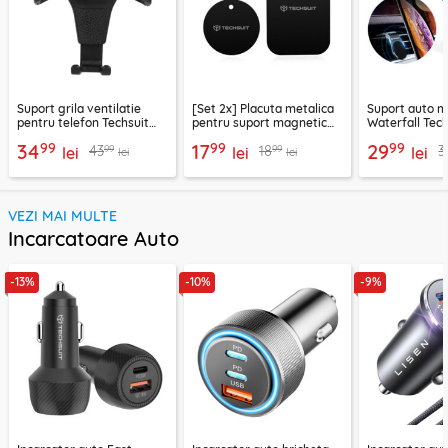
Suport grila ventilatie
[Set 2x] Placuta metalica
Suport auto m
pentru telefon Techsuit
pentru suport magnetic
Waterfall Tech
H01, negru
telefon Techsuit MP03,
negru / argint
99
99
99
34
17
29
99
99
43
18
3
lei
negru
lei
lei
lei
lei
VEZI MAI MULTE
Incarcatoare Auto
-13%
-10%
-9%