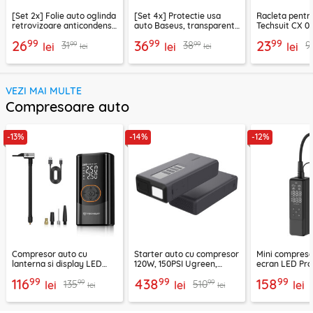
[Set 2x] Folie auto oglinda
[Set 4x] Protectie usa
Racleta pentr
retrovizoare anticondens
auto Baseus, transparent,
Techsuit CX 0
Techsuit, 95 x 135mm
CRFZT-A02
verde
99
99
99
26
36
23
99
99
31
38
9
lei
lei
lei
lei
lei
VEZI MAI MULTE
Compresoare auto
-13%
-14%
-12%
Compresor auto cu
Starter auto cu compresor
Mini compreso
lanterna si display LED
120W, 150PSI Ugreen,
ecran LED Pro
Techsuit AI2, negru
benzina/diesel, 35978
PPAM8501090
99
99
99
116
438
158
99
99
135
510
lei
lei
lei
lei
lei