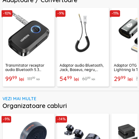
-10%
-9%
-11%
Transmitator receptor
Adaptor audio Bluetooth,
Adaptor OTG 
audio Bluetooth 5.3
Jack, Baseus, negru,
Lightning la T
Ugreen, CM596, negru
CABA01-01
Techsuit A11, g
99
99
99
99
54
29
99
99
111
60
3
lei
lei
lei
lei
lei
VEZI MAI MULTE
Organizatoare cabluri
-9%
-14%