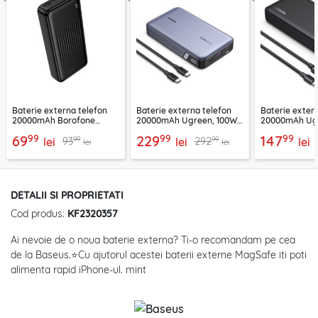
Baterie externa telefon
Baterie externa telefon
Baterie exter
20000mAh Borofone
20000mAh Ugreen, 100W,
20000mAh Ugr
BJ78A, negru
negru, 25188
25683
99
99
99
69
229
147
99
99
93
292
lei
lei
lei
lei
lei
DETALII SI PROPRIETATI
Cod produs:
KF2320357
Ai nevoie de o noua baterie externa? Ti-o recomandam pe cea
de la Baseus.⭐Cu ajutorul acestei baterii externe MagSafe iti poti
alimenta rapid iPhone-ul. mint