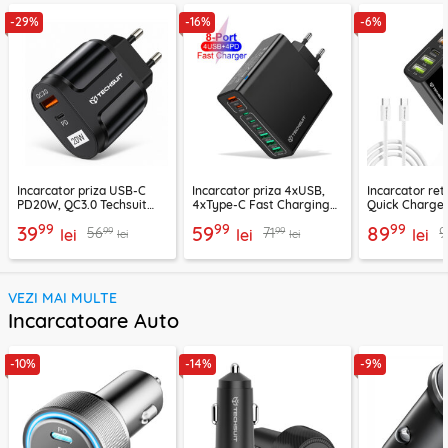
-29%
-16%
-6%
Incarcator priza USB-C
Incarcator priza 4xUSB,
Incarcator re
PD20W, QC3.0 Techsuit
4xType-C Fast Charging
Quick Charge 
EasyPowerX, negru,
Techsuit OctaChargeX,
tip C Techsuit
99
99
99
39
59
89
99
99
56
71
9
CHPD038
lei
negru, CHPD224
lei
CHC2
lei
lei
lei
VEZI MAI MULTE
Incarcatoare Auto
-10%
-14%
-9%