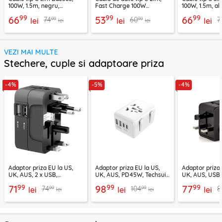
100W, 1.5m, negru,
Fast Charge 100W
100W, 1.5m, alb
P10377706123-00
Acefast, C22-02, 1.25m
P10377706213
99
99
99
66
53
66
99
99
74
60
7
lei
lei
lei
lei
lei
VEZI MAI MULTE
Stechere, cuple si adaptoare priza
-4%
-5%
-4%
Adaptor priza EU la US,
Adaptor priza EU la US,
Adaptor priza 
UK, AUS, 2 x USB,
UK, AUS, PD45W, Techsuit,
UK, AUS, USB,
Techsuit, HHT202
HHT203A
Techsuit, HHT
99
99
99
71
98
77
99
99
74
104
8
lei
lei
lei
lei
lei