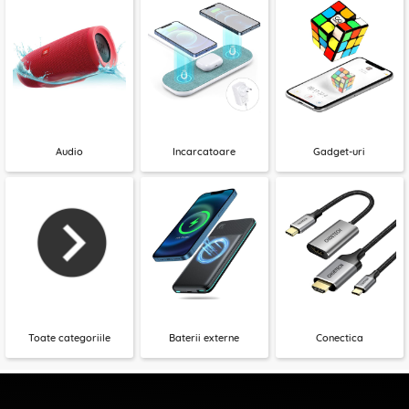
Audio
Incarcatoare
Gadget-uri
Toate categoriile
Baterii externe
Conectica