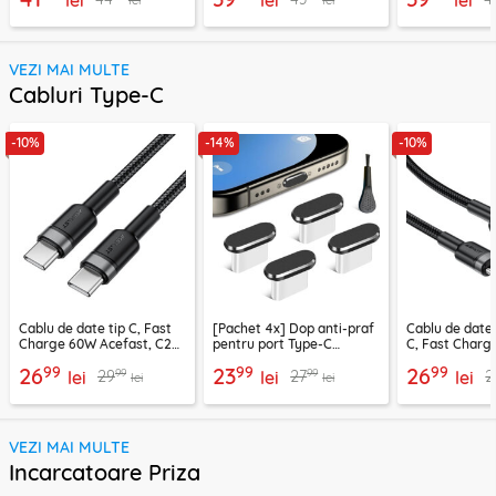
lei
lei
lei
VEZI MAI MULTE
Cabluri Type-C
-10%
-14%
-10%
Cablu de date tip C, Fast
[Pachet 4x] Dop anti-praf
Cablu de date
Charge 60W Acefast, C22-
pentru port Type-C
C, Fast Charg
03, 1.2m
Techsuit AD1, negru
C22-04, 1.2m
99
99
99
26
23
26
99
99
29
27
2
lei
lei
lei
lei
lei
VEZI MAI MULTE
Incarcatoare Priza