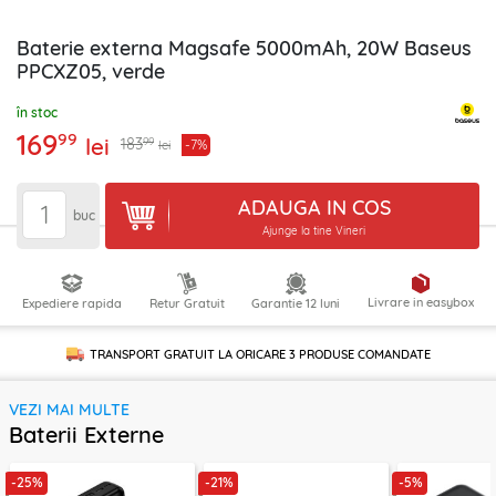
Baterie externa Magsafe 5000mAh, 20W Baseus
PPCXZ05, verde
în stoc
169
99
lei
99
183
-7%
lei
ADAUGA IN COS
buc
Ajunge la tine Vineri
Livrare in easybox
Expediere rapida
Retur Gratuit
Garantie 12 luni
TRANSPORT GRATUIT LA ORICARE
3 PRODUSE
COMANDATE
VEZI MAI MULTE
Baterii Externe
-25%
-21%
-5%