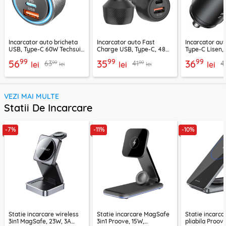
Incarcator auto bricheta
Incarcator auto Fast
Incarcator au
USB, Type-C 60W Techsuit
Charge USB, Type-C, 48W
Type-C Lisen,
C6, arginsiu
Techsuit C7, negru
99
99
99
56
35
36
99
99
63
41
4
lei
lei
lei
lei
lei
VEZI MAI MULTE
Statii De Incarcare
-7%
-11%
-10%
Statie incarcare wireless
Statie incarcare MagSafe
Statie incarca
3in1 MagSafe, 23W, 3A
3in1 Proove, 15W,
pliabila Proove