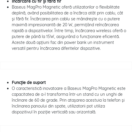
Încărcare cu fir și fără fir
Baseus MagPro Magnetic oferă utilizatorilor o flexibilitate
deplină, având posibilitatea de a încărca atât prin cablu, cât
și fără fir. Încărcarea prin cablu se mândrește cu o putere
maximă impresionantă de 20 W, permițând reîncărcarea
rapidă a dispozitivelor. Între timp, încărcarea wireless oferă o
putere de până la 15W, asigurând o funcționare eficientă.
Aceste două opțiuni fac din power bank un instrument
versatil pentru încărcarea diferitelor dispozitive.
Funcție de suport
O caracteristică inovatoare a Baseus MagPro Magnetic este
capacitatea de a-l transforma într-un stand cu un unghi de
înclinare de 60 de grade. Prin atașarea acestuia la telefon și
înclinarea panoului din spate, utilizatorii pot utiliza
dispozitivul în poziție verticală sau orizontală.