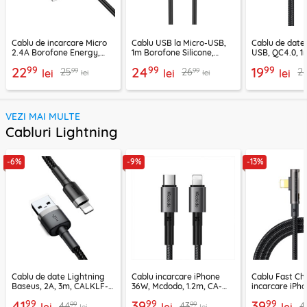
Cablu de incarcare Micro
Cablu USB la Micro-USB,
Cablu de date
2.4A Borofone Energy,
1m Borofone Silicone,
USB, QC4.0, 1
negru, BX121
negru, BX114
CA-3990, neg
99
99
99
22
24
19
99
99
25
26
2
lei
lei
lei
lei
lei
VEZI MAI MULTE
Cabluri Lightning
-6%
-9%
-13%
Cablu de date Lightning
Cablu incarcare iPhone
Cablu Fast Ch
Baseus, 2A, 3m, CALKLF-
36W, Mcdodo, 1.2m, CA-
incarcare iPh
RG1
2850
Mcdodo, 1.2m,
99
99
99
41
39
39
99
99
44
43
4
lei
lei