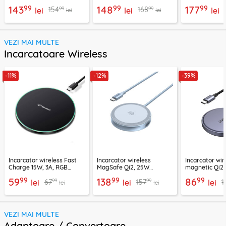
Acefast, E20
WSEF15010001
WSME1501000
99
99
99
143
148
177
99
99
154
168
lei
lei
lei
lei
lei
VEZI MAI MULTE
Incarcatoare Wireless
-11%
-12%
-39%
Incarcator wireless Fast
Incarcator wireless
Incarcator wir
Charge 15W, 3A, RGB
MagSafe Qi2, 25W
magnetic Qi2
Techsuit SlimChargX,
Ugreen, bleu, 55959
15W, gri, 5520
99
99
99
59
138
86
99
99
67
157
1
CHWR031
lei
lei
lei
lei
lei
VEZI MAI MULTE
Adaptoare / Convertoare