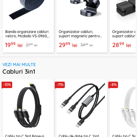
Banda organizare cabluri
Organizator cabluri,
Organizator ca
velcro, Mcdodo VS-0960,
suport magnetic pentru
suport cablur
1m, negru
birou Ugreen 45797
negru, 70585
99
99
99
19
29
28
99
99
21
34
lei
lei
lei
lei
lei
VEZI MAI MULTE
Cabluri 3in1
-10%
-11%
-8%
Cablu tip C 3in1 Baseus,
Cablu de date tip C 2in1,
Cablu tip C 3i