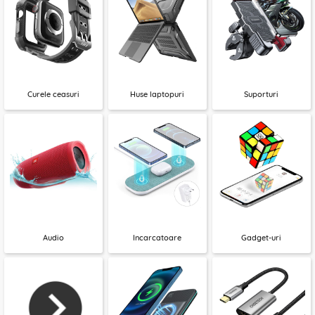
Curele ceasuri
Huse laptopuri
Suporturi
Audio
Incarcatoare
Gadget-uri