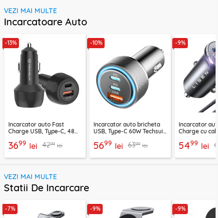
VEZI MAI MULTE
Incarcatoare Auto
-13%
-10%
-9%
Incarcator auto Fast
Incarcator auto bricheta
Incarcator aut
Charge USB, Type-C, 48W
USB, Type-C 60W Techsuit
Charge cu cab
Techsuit C7, negru
C6, arginsiu
Lisen, PD65W,
99
99
99
36
56
54
99
99
42
63
lei
lei
lei
lei
lei
VEZI MAI MULTE
Statii De Incarcare
-7%
-9%
-9%