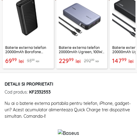
Baterie externa telefon
Baterie externa telefon
Baterie exter
20000mAh Borofone
20000mAh Ugreen, 100W,
20000mAh Ugr
BJ78A, negru
negru, 25188
25683
99
99
99
69
229
147
99
99
93
292
lei
lei
lei
lei
lei
DETALII SI PROPRIETATI
Cod produs:
KF2332553
Nu ai o baterie externa portabila pentru telefon, iPhone, gadget-
uri? Acest acumulator alimenteaza Quick Charge trei dispozitive
simultan. Comanda-l!