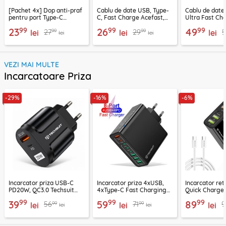
[Pachet 4x] Dop anti-praf
Cablu de date USB, Type-
Cablu de date
pentru port Type-C
C, Fast Charge Acefast,
Ultra Fast Ch
Techsuit AD1, negru
C22-04, 1.2m
2m Ugreen, gr
99
99
99
23
26
49
99
99
27
29
5
lei
lei
lei
lei
lei
VEZI MAI MULTE
Incarcatoare Priza
-29%
-16%
-6%
Incarcator priza USB-C
Incarcator priza 4xUSB,
Incarcator re
PD20W, QC3.0 Techsuit
4xType-C Fast Charging
Quick Charge 
EasyPowerX, negru,
Techsuit OctaChargeX,
tip C Techsuit
99
99
99
39
59
89
99
99
56
71
9
CHPD038
lei
negru, CHPD224
lei
CHC2
lei
lei
lei