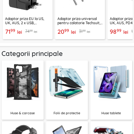
Adaptor priza EU la US,
Adaptor priza universal
Adaptor priza 
UK, AUS, 2 x USB,
pentru calatorie Techsuit,
UK, AUS, PD45
Techsuit, HHT202
gri, C529
HHT203A
99
99
99
71
20
98
99
99
74
31
1
lei
lei
lei
lei
lei
Categorii principale
Huse & carcase
Folii de protectie
Huse tablete