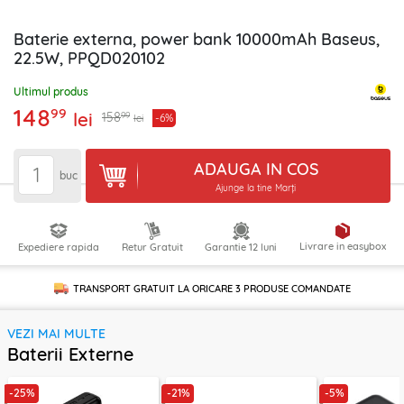
Baterie externa, power bank 10000mAh Baseus,
22.5W, PPQD020102
Ultimul produs
148
99
lei
99
158
-6%
lei
ADAUGA IN COS
buc
Ajunge la tine Marți
Livrare in easybox
Expediere rapida
Retur Gratuit
Garantie 12 luni
TRANSPORT GRATUIT LA ORICARE
3 PRODUSE
COMANDATE
VEZI MAI MULTE
Baterii Externe
-25%
-21%
-5%