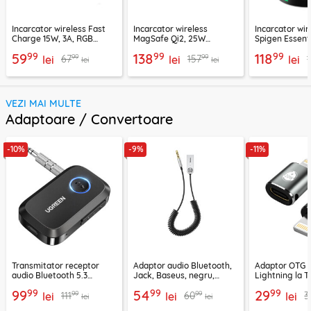
Incarcator wireless Fast
Incarcator wireless
Incarcator wir
Charge 15W, 3A, RGB
MagSafe Qi2, 25W
Spigen Essenti
Techsuit SlimChargX,
Ugreen, bleu, 55959
negru
99
99
99
59
138
118
99
99
67
157
CHWR031
lei
lei
lei
lei
lei
VEZI MAI MULTE
Adaptoare / Convertoare
-10%
-9%
-11%
Transmitator receptor
Adaptor audio Bluetooth,
Adaptor OTG 
audio Bluetooth 5.3
Jack, Baseus, negru,
Lightning la T
Ugreen, CM596, negru
CABA01-01
Techsuit A11, g
99
99
99
99
54
29
99
99
111
60
3
lei
lei
lei
lei
lei