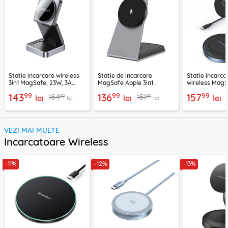
Statie incarcare wireless
Statie de incarcare
Statie incarca
3in1 MagSafe, 23W, 3A
MagSafe Apple 3in1
wireless MagS
Acefast, E20
Proove, 15W,
Ugreen, 9066
99
99
99
143
136
157
99
99
154
151
lei
WSOP15020003
lei
lei
lei
lei
VEZI MAI MULTE
Incarcatoare Wireless
-11%
-12%
-13%