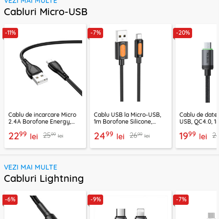
VEZI MAI MULTE
Cabluri Micro-USB
-11%
-7%
-20%
Cablu de incarcare Micro
Cablu USB la Micro-USB,
Cablu de date
2.4A Borofone Energy,
1m Borofone Silicone,
USB, QC4.0, 1
negru, BX121
negru, BX114
CA-3990, neg
99
99
99
22
24
19
99
99
25
26
2
lei
lei
lei
lei
lei
VEZI MAI MULTE
Cabluri Lightning
-6%
-9%
-7%