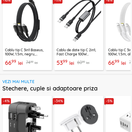
-10%
-11%
-8%
Cablu tip C 3in1 Baseus,
Cablu de date tip C 2in1,
Cablu tip C 3i
100W, 1.5m, negru,
Fast Charge 100W
100W, 1.5m, alb
P10377706123-00
Acefast, C22-02, 1.25m
P10377706213
99
99
99
66
53
66
99
99
74
60
7
lei
lei
lei
lei
lei
VEZI MAI MULTE
Stechere, cuple si adaptoare priza
-4%
-34%
-5%