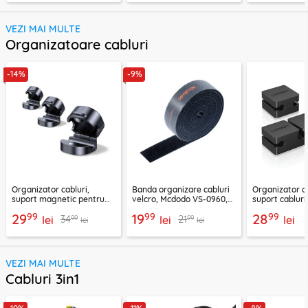
VEZI MAI MULTE
Organizatoare cabluri
-14%
-9%
Organizator cabluri,
Banda organizare cabluri
Organizator ca
suport magnetic pentru
velcro, Mcdodo VS-0960,
suport cablur
birou Ugreen 45797
1m, negru
negru, 70585
99
99
99
29
19
28
99
99
34
21
lei
lei
lei
lei
lei
VEZI MAI MULTE
Cabluri 3in1