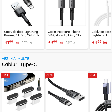
Cablu de date Lightning
Cablu incarcare iPhone
Cablu de date
Baseus, 2A, 3m, CALKLF-
36W, Mcdodo, 1.2m, CA-
Lightning Lito
RG1
2850
LD04CL
99
99
99
41
39
34
99
99
44
43
3
lei
lei
lei
lei
lei
VEZI MAI MULTE
Cabluri Type-C
-14%
-10%
-13%