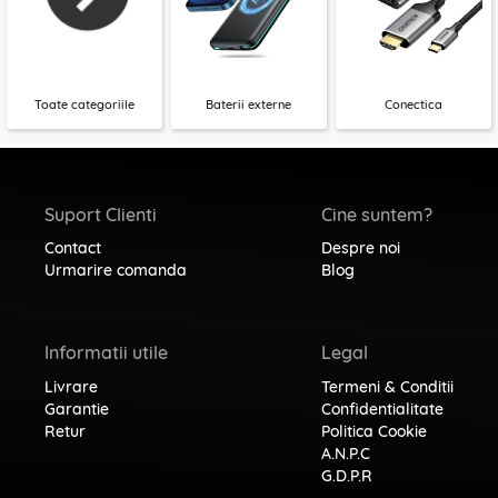
Toate categoriile
Baterii externe
Conectica
Suport Clienti
Cine suntem?
Contact
Despre noi
Urmarire comanda
Blog
Informatii utile
Legal
Livrare
Termeni & Conditii
Garantie
Confidentialitate
Retur
Politica Cookie
A.N.P.C
G.D.P.R