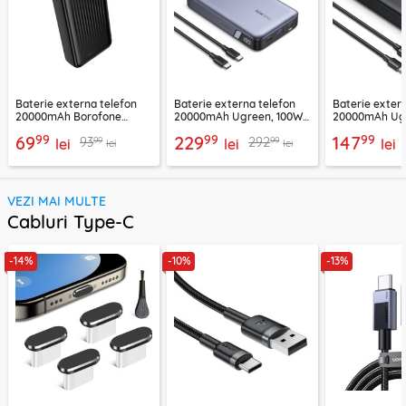
Baterie externa telefon
Baterie externa telefon
Baterie exter
20000mAh Borofone
20000mAh Ugreen, 100W,
20000mAh Ugr
BJ78A, negru
negru, 25188
25683
99
99
99
69
229
147
99
99
93
292
lei
lei
lei
lei
lei
VEZI MAI MULTE
Cabluri Type-C
-14%
-10%
-13%