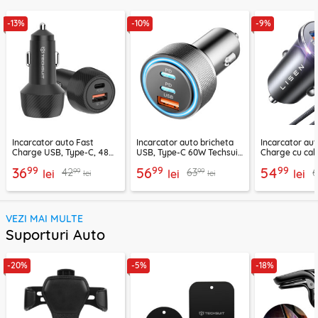
-13%
-10%
-9%
Incarcator auto Fast
Incarcator auto bricheta
Incarcator aut
Charge USB, Type-C, 48W
USB, Type-C 60W Techsuit
Charge cu cab
Techsuit C7, negru
C6, arginsiu
Lisen, PD65W,
99
99
99
36
56
54
99
99
42
63
lei
lei
lei
lei
lei
VEZI MAI MULTE
Suporturi Auto
-20%
-5%
-18%