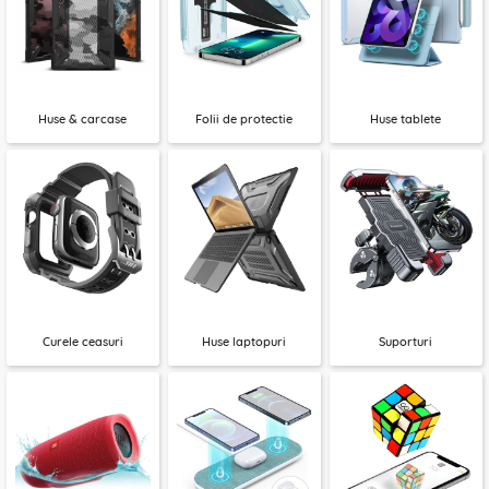
Huse & carcase
Folii de protectie
Huse tablete
Curele ceasuri
Huse laptopuri
Suporturi