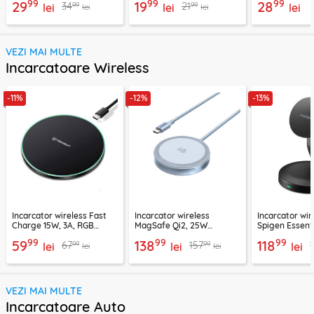
99
99
99
29
19
28
99
99
34
21
lei
lei
lei
lei
lei
VEZI MAI MULTE
Incarcatoare Wireless
-11%
-12%
-13%
Incarcator wireless Fast
Incarcator wireless
Incarcator wir
Charge 15W, 3A, RGB
MagSafe Qi2, 25W
Spigen Essenti
Techsuit SlimChargX,
Ugreen, bleu, 55959
negru
99
99
99
59
138
118
99
99
67
157
CHWR031
lei
lei
lei
lei
lei
VEZI MAI MULTE
Incarcatoare Auto