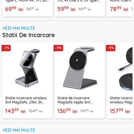
Type-C, HDMI 4K, TF/SD,
3.0, 4x USB 2.0, 2x Type-C
HDMI, USB-C 
PD100W Techsuit H5
Techsuit H6
PD100W, 1549
99
99
99
69
59
78
99
99
80
66
8
lei
lei
lei
lei
lei
VEZI MAI MULTE
Statii De Incarcare
-7%
-9%
-9%
Statie incarcare wireless
Statie de incarcare
Statie incarca
3in1 MagSafe, 23W, 3A
MagSafe Apple 3in1
wireless MagS
Acefast, E20
Proove, 15W,
Ugreen, 9066
99
99
99
143
136
157
99
99
154
151
lei
WSOP15020003
lei
lei
lei
lei
VEZI MAI MULTE