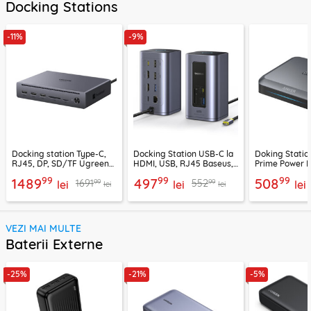
Docking Stations
-11%
-9%
Docking station Type-C,
Docking Station USB-C la
Doking Statio
RJ45, DP, SD/TF Ugreen
HDMI, USB, RJ45 Baseus,
Prime Power 
75795F, 8K, 120Gbps, gri
B00568103813-00
2x Type-C, US
99
99
99
1489
497
508
99
99
1691
552
lei
lei
negru
lei
lei
lei
VEZI MAI MULTE
Baterii Externe
-25%
-21%
-5%