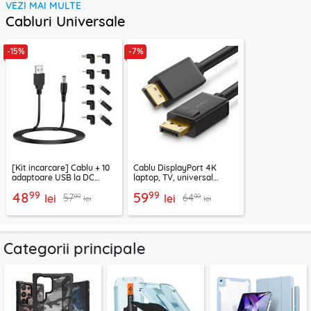
VEZI MAI MULTE
Cabluri Universale
-15%
-7%
[Kit incarcare] Cablu + 10
Cablu DisplayPort 4K
adaptoare USB la DC
laptop, TV, universal
Techsuit ChargeNest
Ugreen, 2m, 1.2V, 10211
99
99
48
59
99
99
57
64
AC21, negru
lei
lei
lei
lei
Categorii principale