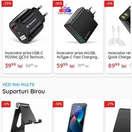
-29%
-16%
-6%
Incarcator priza USB-C
Incarcator priza 4xUSB,
Incarcator re
PD20W, QC3.0 Techsuit
4xType-C Fast Charging
Quick Charge 
EasyPowerX, negru,
Techsuit OctaChargeX,
tip C Techsuit
99
99
99
39
59
89
99
99
56
71
9
CHPD038
lei
negru, CHPD224
lei
CHC2
lei
lei
lei
VEZI MAI MULTE
Suporturi Birou
-6%
-18%
-21%