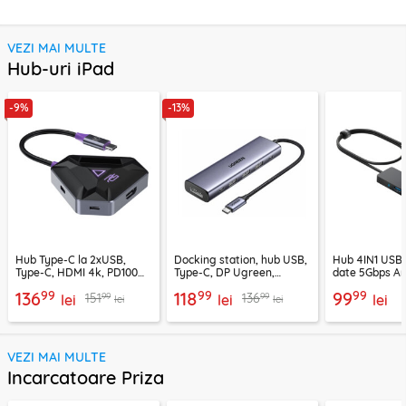
VEZI MAI MULTE
Hub-uri iPad
-9%
-13%
Hub Type-C la 2xUSB,
Docking station, hub USB,
Hub 4IN1 USB3
Type-C, HDMI 4k, PD100W,
Type-C, DP Ugreen,
date 5Gbps An
Proove, HBPG10221205
PD100W, 75642
99
99
99
136
118
99
99
99
151
136
lei
lei
lei
lei
lei
VEZI MAI MULTE
Incarcatoare Priza