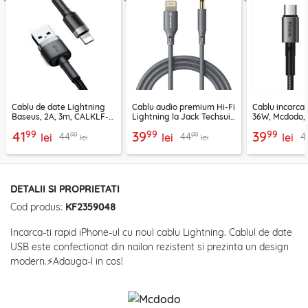
Cablu de date Lightning
Cablu audio premium Hi-Fi
Cablu incarca
Baseus, 2A, 3m, CALKLF-
Lightning la Jack Techsuit
36W, Mcdodo, 
RG1
SoundFleX AC5
2850
99
99
99
41
39
39
99
99
44
44
4
lei
lei
lei
lei
lei
DETALII SI PROPRIETATI
Cod produs:
KF2359048
Incarca-ti rapid iPhone-ul cu noul cablu Lightning. Cablul de date
USB este confectionat din nailon rezistent si prezinta un design
modern.⚡Adauga-l in cos!