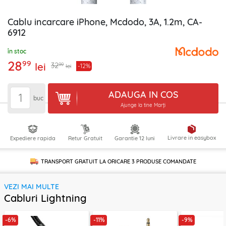
Cablu incarcare iPhone, Mcdodo, 3A, 1.2m, CA-
6912
în stoc
28
99
lei
99
32
-12%
lei
ADAUGA IN COS
buc
Ajunge la tine Marți
Livrare in easybox
Expediere rapida
Retur Gratuit
Garantie 12 luni
TRANSPORT GRATUIT LA ORICARE
3 PRODUSE
COMANDATE
VEZI MAI MULTE
Cabluri Lightning
-6%
-11%
-9%