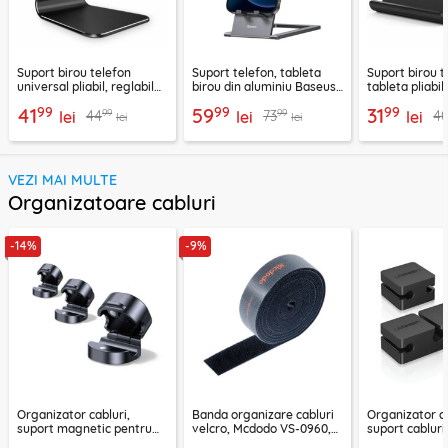
Suport birou telefon
Suport telefon, tableta
Suport birou t
universal pliabil, reglabil
birou din aluminiu Baseus,
tableta pliabil
aluminiu Techsuit Z4A,
LUKP000013
negru, ABS-B
99
99
99
41
59
31
99
99
44
73
4
negru
lei
lei
lei
lei
lei
VEZI MAI MULTE
Organizatoare cabluri
-14%
-9%
Organizator cabluri,
Banda organizare cabluri
Organizator ca
suport magnetic pentru
velcro, Mcdodo VS-0960,
suport cablur
birou Ugreen 45797
1m, negru
negru, 70585