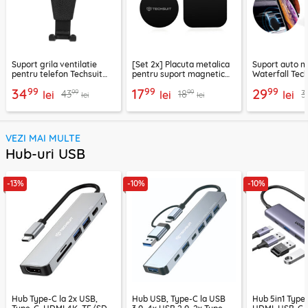
Suport grila ventilatie
[Set 2x] Placuta metalica
Suport auto m
pentru telefon Techsuit
pentru suport magnetic
Waterfall Tech
H01, negru
telefon Techsuit MP03,
negru / argint
99
99
99
34
17
29
99
99
43
18
3
lei
negru
lei
lei
lei
lei
VEZI MAI MULTE
Hub-uri USB
-13%
-10%
-10%
Hub Type-C la 2x USB,
Hub USB, Type-C la USB
Hub 5in1 Type-