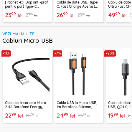
[Pachet 4x] Dop anti-praf
Cablu de date USB, Type-
Cablu de date
pentru port Type-C
C, Fast Charge Acefast,
Ultra Fast Ch
Techsuit AD1, negru
C22-04, 1.2m
2m Ugreen, gr
99
99
99
23
26
49
99
99
27
29
5
lei
lei
lei
lei
lei
VEZI MAI MULTE
Cabluri Micro-USB
-11%
-7%
-20%
Cablu de incarcare Micro
Cablu USB la Micro-USB,
Cablu de date
2.4A Borofone Energy,
1m Borofone Silicone,
USB, QC4.0, 1
negru, BX121
negru, BX114
CA-3990, neg
99
99
99
22
24
19
99
99
25
26
2
lei
lei
lei
lei
lei