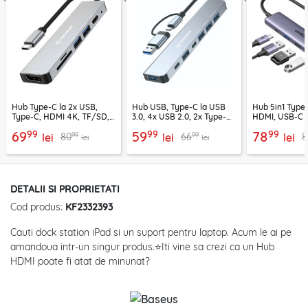
Hub Type-C la 2x USB,
Hub USB, Type-C la USB
Hub 5in1 Type-
Type-C, HDMI 4K, TF/SD,
3.0, 4x USB 2.0, 2x Type-C
HDMI, USB-C 
PD100W Techsuit H5
Techsuit H6
PD100W, 1549
99
99
99
69
59
78
99
99
80
66
8
lei
lei
lei
lei
lei
DETALII SI PROPRIETATI
Cod produs:
KF2332393
Cauti dock station iPad si un suport pentru laptop. Acum le ai pe
amandoua intr-un singur produs.⭐Iti vine sa crezi ca un Hub
HDMI poate fi atat de minunat?