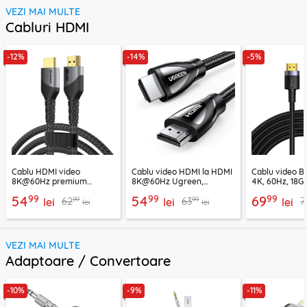
VEZI MAI MULTE
Cabluri HDMI
-12%
-14%
-5%
Cablu HDMI video
Cablu video HDMI la HDMI
Cablu video 
8K@60Hz premium
8K@60Hz Ugreen,
4K, 60Hz, 18G
Techsuit NexusVision Pro,
48Gbps, 2m, 80403
CADKLF-H01
99
99
99
54
54
69
99
99
62
63
7
2m
lei
lei
lei
lei
lei
VEZI MAI MULTE
Adaptoare / Convertoare
-10%
-9%
-11%