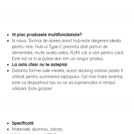
Iti plac produsele multifunctionale?
Si noua. Tocmai de aceea acest hub este alegerea ideala
pentru tine. Hub-ul Type-C prezinta atat porturi de
alimentare, mufe audio-video, RJ45 cat si slot pentru card.
Este tot ce ti-ai putea dori intr-un singur produs.
La asta chiar nu te asteptai
Datorita formei sale inedite, acest docking station poate fi
utilizat pentru sustinerea laptopului. Cel mai mare avantaj
este ca dispozitivul tau nu se va supraincalzii in timpul
utilizarii. Este grozav!
Specificatii
:
Materiale: aluminiu, silicon;