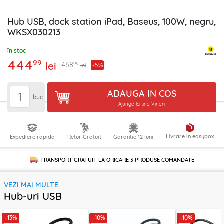
Hub USB, dock station iPad, Baseus, 100W, negru,
WKSX030213
în stoc
444
99
lei
99
468
-5%
lei
ADAUGA IN COS
buc
Ajunge la tine Vineri
Livrare in easybox
Expediere rapida
Retur Gratuit
Garantie 12 luni
TRANSPORT GRATUIT LA ORICARE
3 PRODUSE
COMANDATE
VEZI MAI MULTE
Hub-uri USB
-13%
-10%
-10%