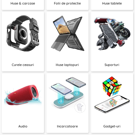
Huse & carcase
Folii de protectie
Huse tablete
Curele ceasuri
Huse laptopuri
Suporturi
Audio
Incarcatoare
Gadget-uri