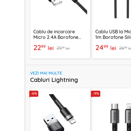
Cablu de incarcare
Cablu USB la Mi
Micro 2.4A Borofone
1m Borofone Sil
Energy, negru, BX121
negru, BX114
22
24
99
99
lei
lei
25
26
99
99
lei
le
VEZI MAI MULTE
Cabluri Lightning
-6%
-9%