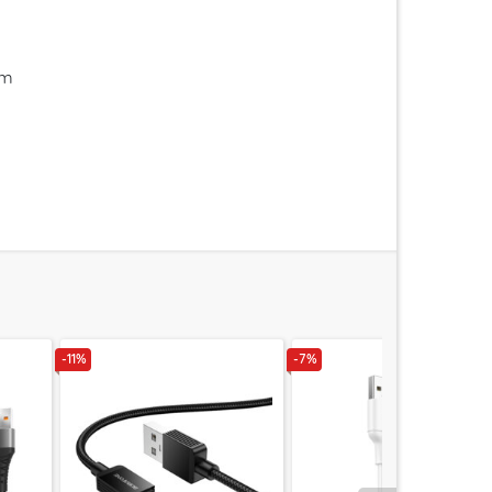
im
-11%
-7%