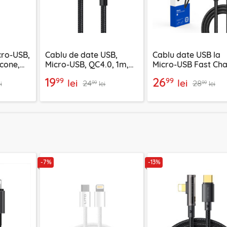
cro-USB,
Cablu de date USB,
Cablu date USB la
icone,
Micro-USB, QC4.0, 1m,
Micro-USB Fast Cha
Mcdodo, CA-3990, negru
2.4A, 1m Lito LD08
19
26
99
99
lei
lei
24
28
99
99
i
lei
lei
-7%
-13%