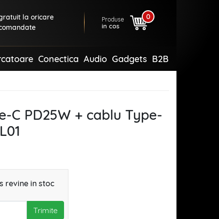
0
ratuit la oricare
Produse
in cos
comandate
rcatoare
Conectica
Audio
Gadgets
B2B
pe-C PD25W + cablu Type-
L01
 revine in stoc
Trimite