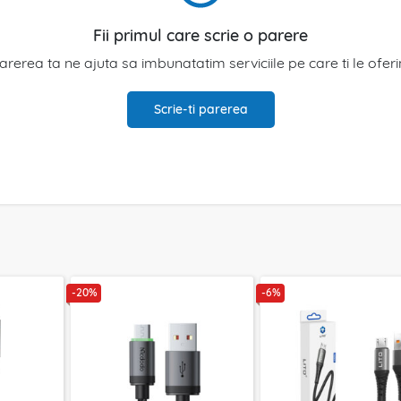
Fii primul care scrie o parere
arerea ta ne ajuta sa imbunatatim serviciile pe care ti le ofer
Scrie-ti parerea
-20%
-6%