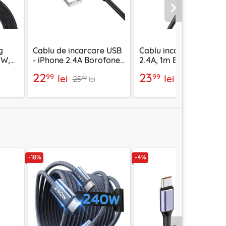
Urmatorul
g
Cablu de incarcare USB
Cablu incarcare iPhone
6W,
- iPhone 2.4A Borofone
2.4A, 1m Borofone
3390
Energy, BX121
Certain, negru, BX116
22
23
99
99
lei
lei
25
26
99
99
lei
lei
-18%
-4%