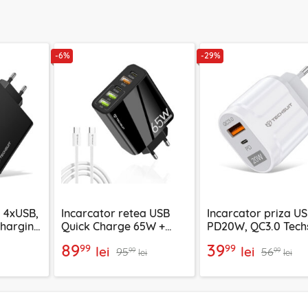
-6%
-29%
a 4xUSB,
Incarcator retea USB
Incarcator priza U
Charging
Quick Charge 65W +
PD20W, QC3.0 Tech
argeX,
cablu tip C Techsuit,
EasyPowerX, alb,
89
39
99
99
lei
lei
95
56
4
negru, CHC2
CHPD038
99
99
lei
lei