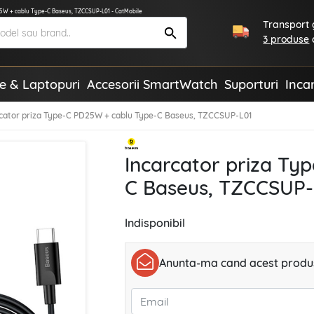
25W + cablu Type-C Baseus, TZCCSUP-L01 - CatMobile
Transport g
3 produse
te & Laptopuri
Accesorii SmartWatch
Suporturi
Inca
rcator priza Type-C PD25W + cablu Type-C Baseus, TZCCSUP-L01
Incarcator priza Ty
C Baseus, TZCCSUP-
Indisponibil
Anunta-ma cand acest produs