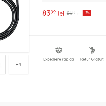
83
99
lei
86
-3%
99
lei
Expediere rapida
Retur Gratuit
4