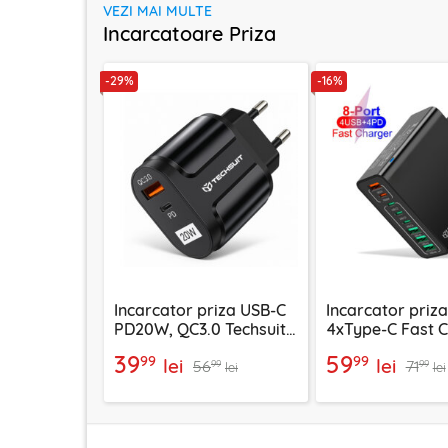
VEZI MAI MULTE
Incarcatoare Priza
-29%
-16%
Incarcator priza USB-C
Incarcator priz
PD20W, QC3.0 Techsuit
4xType-C Fast 
EasyPowerX, negru,
Techsuit OctaCh
39
59
99
99
lei
lei
56
71
CHPD038
negru, CHPD22
99
99
lei
lei