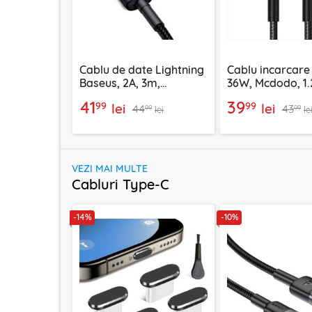
Cablu de date Lightning
Cablu incarcare
Baseus, 2A, 3m,
36W, Mcdodo, 1.
CALKLF-RG1
2850
41
39
99
99
lei
lei
44
43
99
99
lei
le
VEZI MAI MULTE
Cabluri Type-C
-14%
-10%