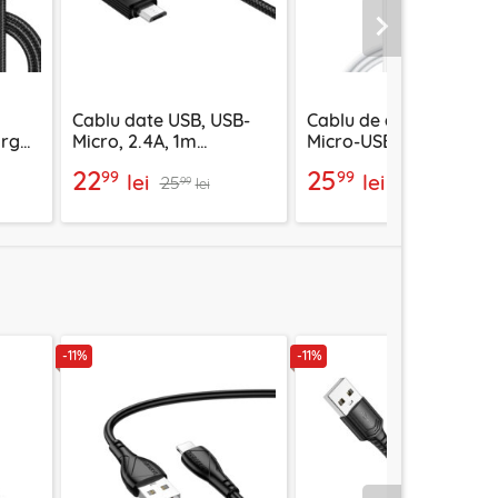
Urmatorul
Cablu date USB, USB-
Cablu de date USB la
rge,
Micro, 2.4A, 1m
Micro-USB Lito, 2.4A,
V
Borofone Placer, negru,
1m, LD06V, alb
22
25
99
99
lei
lei
25
27
BX120
99
99
lei
lei
-11%
-11%