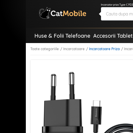
Incarcator priza Type-C PD
Huse & Folii Telefoane
Accesorii Table
Toate categoriile
Incarcatoare
Incarcatoare Priza
Inca