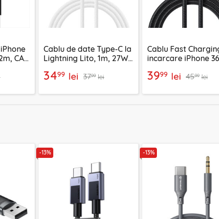
 iPhone
Cablu de date Type-C la
Cablu Fast Chargin
2m, CA-
Lightning Lito, 1m, 27W,
incarcare iPhone 3
LD04CL
Mcdodo, 1.2m, CA-
34
39
99
99
lei
lei
37
45
99
99
i
lei
lei
-13%
-13%