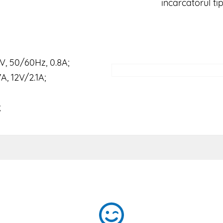
incarcatorul tip
0V, 50/60Hz, 0.8A;
A, 12V/2.1A;
;