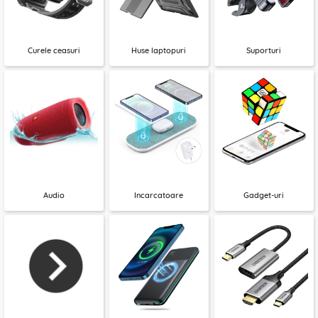
Curele ceasuri
Huse laptopuri
Suporturi
Audio
Incarcatoare
Gadget-uri