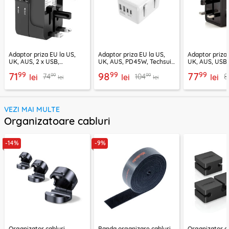
Adaptor priza EU la US,
Adaptor priza EU la US,
Adaptor priza 
UK, AUS, 2 x USB,
UK, AUS, PD45W, Techsuit,
UK, AUS, USB,
Techsuit, HHT202
HHT203A
Techsuit, HHT
99
99
99
71
98
77
99
99
74
104
8
lei
lei
lei
lei
lei
VEZI MAI MULTE
Organizatoare cabluri
-14%
-9%
Organizator cabluri,
Banda organizare cabluri
Organizator ca