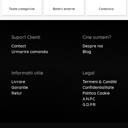
Toate categoriile
Baterii externe
Conectica
Suport Clienti
Cine suntem?
Contact
Despre noi
Urmarire comanda
Blog
Informatii utile
Legal
Livrare
Termeni & Conditii
Garantie
Confidentialitate
Retur
Politica Cookie
A.N.P.C
G.D.P.R