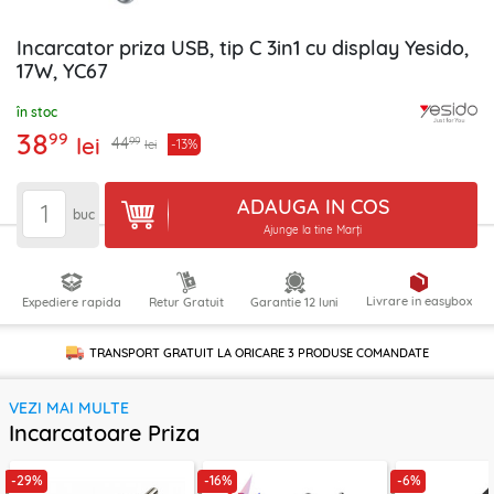
Incarcator priza USB, tip C 3in1 cu display Yesido,
17W, YC67
în stoc
38
99
lei
99
44
-13%
lei
ADAUGA IN COS
buc
Ajunge la tine Marți
Livrare in easybox
Expediere rapida
Retur Gratuit
Garantie 12 luni
TRANSPORT GRATUIT LA ORICARE
3 PRODUSE
COMANDATE
VEZI MAI MULTE
Incarcatoare Priza
-29%
-16%
-6%