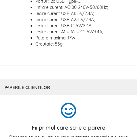
Porturi: 2x USB, Type-C;
Intrare curent: AC100-240V~50/60Hz;
Iesire curent USB-A1: 5V/2.4A;
Iesire curent USB-A2: 5V/2.4A;
Iesire curent USB-C: 5V/2.4A;
Iesire curent A1 + A2 + C1: 5V/3.4A;
Putere maxima: 17W;
Greutate: 55g.
PARERILE CLIENTILOR
Fii primul care scrie o parere
Parerea ta ne ajuta sa imbunatatim serviciile pe care