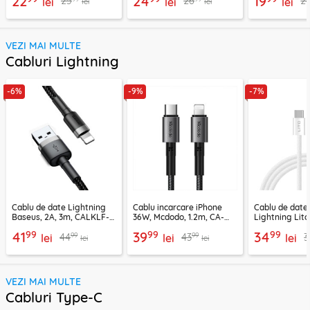
22
24
19
25
26
2
lei
lei
lei
lei
lei
VEZI MAI MULTE
Cabluri Lightning
-6%
-9%
-7%
Cablu de date Lightning
Cablu incarcare iPhone
Cablu de date
Baseus, 2A, 3m, CALKLF-
36W, Mcdodo, 1.2m, CA-
Lightning Lito
RG1
2850
LD04CL
99
99
99
41
39
34
99
99
44
43
3
lei
lei
lei
lei
lei
VEZI MAI MULTE
Cabluri Type-C