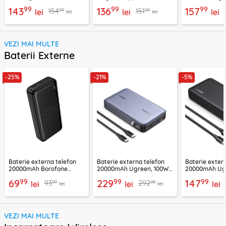
Acefast, E20
Proove, 15W,
Ugreen, 9066
99
99
99
143
136
157
99
99
154
151
lei
WSOP15020003
lei
lei
lei
lei
VEZI MAI MULTE
Baterii Externe
-25%
-21%
-5%
Baterie externa telefon
Baterie externa telefon
Baterie exter
20000mAh Borofone
20000mAh Ugreen, 100W,
20000mAh Ugr
BJ78A, negru
negru, 25188
25683
99
99
99
69
229
147
99
99
93
292
lei
lei
lei
lei
lei
VEZI MAI MULTE