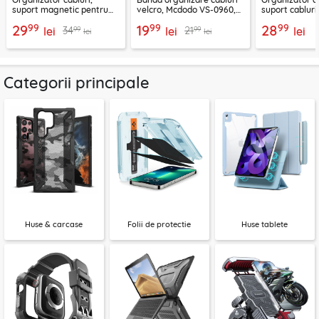
suport magnetic pentru
velcro, Mcdodo VS-0960,
suport cablur
birou Ugreen 45797
1m, negru
negru, 70585
99
99
99
29
19
28
99
99
34
21
lei
lei
lei
lei
lei
Categorii principale
Huse & carcase
Folii de protectie
Huse tablete