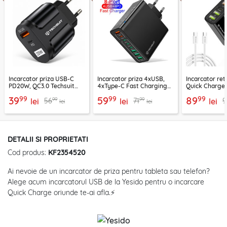
Incarcator priza USB-C
Incarcator priza 4xUSB,
Incarcator re
PD20W, QC3.0 Techsuit
4xType-C Fast Charging
Quick Charge 
EasyPowerX, negru,
Techsuit OctaChargeX,
tip C Techsuit
99
99
99
39
59
89
99
99
56
71
9
CHPD038
lei
negru, CHPD224
lei
CHC2
lei
lei
lei
DETALII SI PROPRIETATI
Cod produs:
KF2354520
Ai nevoie de un incarcator de priza pentru tableta sau telefon?
Alege acum incarcatorul USB de la Yesido pentru o incarcare
Quick Charge oriunde te-ai afla.⚡