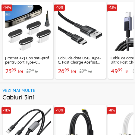
-14%
-10%
-13%
[Pachet 4x] Dop anti-praf
Cablu de date USB, Type-
Cablu de date
pentru port Type-C
C, Fast Charge Acefast,
Ultra Fast Ch
Techsuit AD1, negru
C22-04, 1.2m
2m Ugreen, gr
99
99
99
23
26
49
99
99
27
29
5
lei
lei
lei
lei
lei
VEZI MAI MULTE
Cabluri 3in1
-11%
-10%
-8%