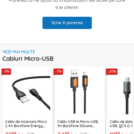
ti le oferim
Scrie-ti parerea
VEZI MAI MULTE
Cabluri Micro-USB
-11%
-7%
-20%
Cablu de incarcare Micro
Cablu USB la Micro-USB,
Cablu de date
2.4A Borofone Energy,
1m Borofone Silicone,
USB, QC4.0, 1
negru, BX121
negru, BX114
CA-3990, neg
99
99
99
99
99