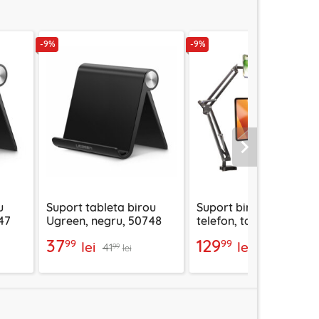
-9%
-9%
Urmatorul
u
Suport tableta birou
Suport birou pentru
47
Ugreen, negru, 50748
telefon, tableta 12.9"
Lisen, negru
37
129
99
99
lei
lei
41
143
99
99
lei
lei