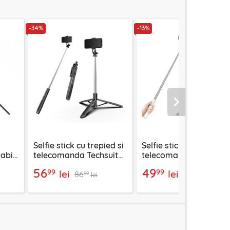
-34%
-13%
Urmatorul
Selfie stick cu trepied si
Selfie stick trepied,
abil
telecomanda Techsuit
telecomanda Bluetoot
Q05, 158cm
Techsuit Q01, 101cm, al
56
49
99
99
lei
lei
86
57
99
99
lei
lei