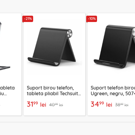
-21%
-10%
tableta
Suport birou telefon,
Suport telefon biro
iu
tableta pliabil Techsuit,
Ugreen, negru, 507
0013
negru, ABS-BK1
31
34
99
99
lei
lei
40
38
99
99
i
lei
lei