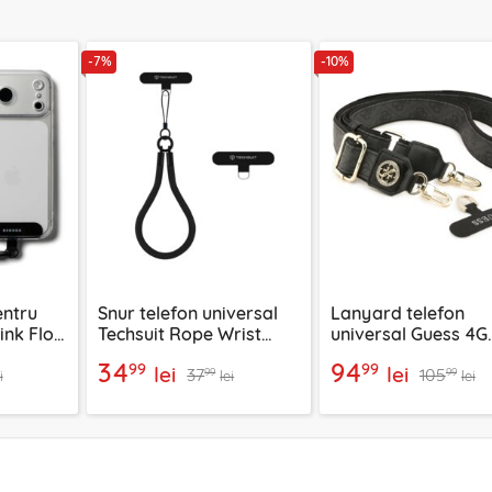
-7%
-10%
entru
Snur telefon universal
Lanyard telefon
ink Flow
Techsuit Rope Wrist
universal Guess 4G
Strap RWS2-03, negru
Strass Metal Logo,
34
94
99
99
lei
lei
37
105
negru, GUUCNP4D
99
99
i
lei
lei