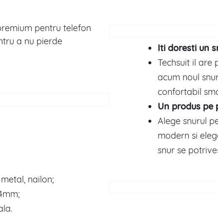
l premium pentru telefon
ntru a nu pierde
Iti doresti un 
Techsuit il are
acum noul snur 
confortabil sm
Un produs pe p
Alege snurul pe
modern si elega
snur se potrive
 metal, nailon;
94mm;
ala.