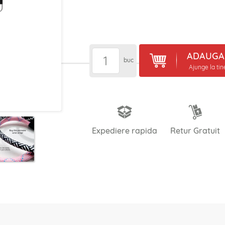
ADAUGA 
buc
Ajunge la ti
Expediere rapida
Retur Gratuit