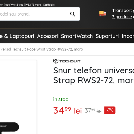
suit Rope Wrist Strap RWS2-72, maro - CatMobile
Transport g
3 produse
te & Laptopuri
Accesorii SmartWatch
Suporturi
Inca
niversal Techsuit Rope Wrist Strap RWS2-72, maro
Snur telefon univers
Strap RWS2-72, mar
în stoc
34
99
lei
37
-7%
99
lei