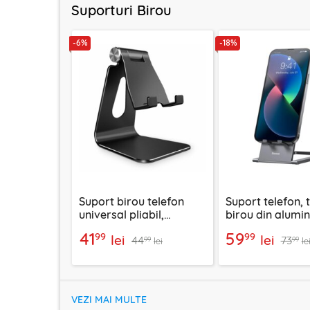
Suporturi Birou
-6%
-18%
Suport birou telefon
Suport telefon, 
universal pliabil,
birou din alumin
reglabil aluminiu
Baseus, LUKP00
41
59
99
99
lei
lei
44
73
Techsuit Z4A, negru
99
99
lei
le
VEZI MAI MULTE