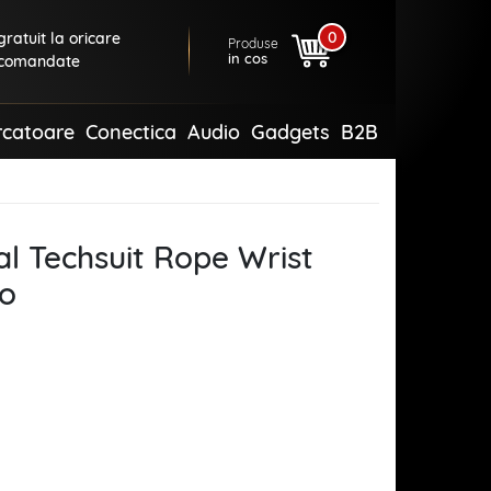
0
ratuit la oricare
Produse
in cos
comandate
rcatoare
Conectica
Audio
Gadgets
B2B
al Techsuit Rope Wrist
o