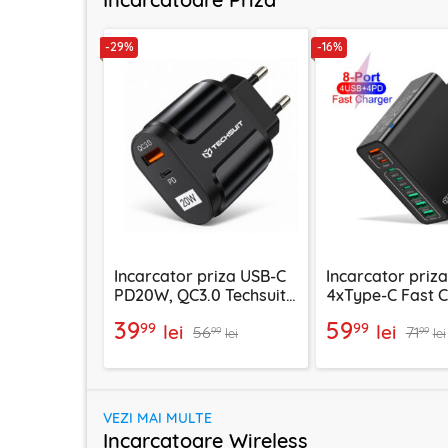
-29%
-16%
Incarcator priza USB-C
Incarcator priz
PD20W, QC3.0 Techsuit
4xType-C Fast 
EasyPowerX, negru,
Techsuit OctaCh
39
59
99
99
lei
lei
56
71
CHPD038
negru, CHPD22
99
99
lei
lei
VEZI MAI MULTE
Incarcatoare Wireless