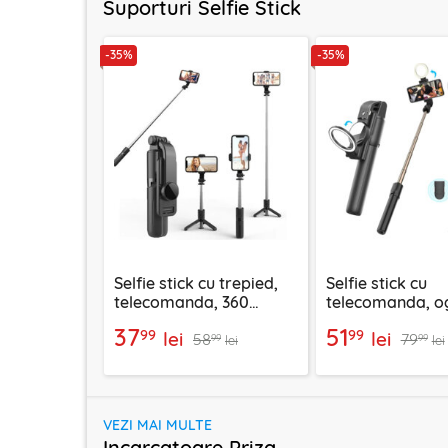
Suporturi Selfie Stick
-35%
-35%
Selfie stick cu trepied,
Selfie stick cu
telecomanda, 360
telecomanda, og
Techsuit L11, 73cm
LED Techsuit K1
37
51
99
99
lei
lei
58
79
99
99
lei
lei
VEZI MAI MULTE
Incarcatoare Priza