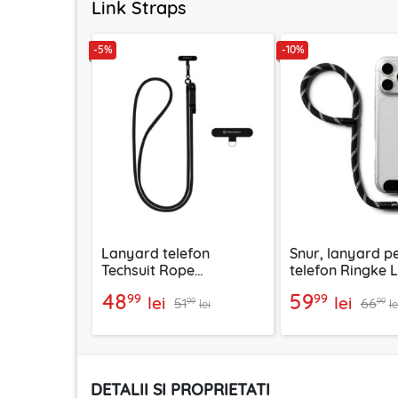
Link Straps
-5%
-10%
Lanyard telefon
Snur, lanyard p
Techsuit Rope
telefon Ringke L
Crossbody Strap RCS1-
P-Type, negru
48
59
99
99
lei
lei
51
66
03, negru
99
99
lei
le
DETALII SI PROPRIETATI