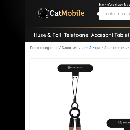
Snur telefon universal Tech
Huse & Folii Telefoane
Accesorii Table
Toate categoriile
Suporturi
Link Straps
Snur telefon u