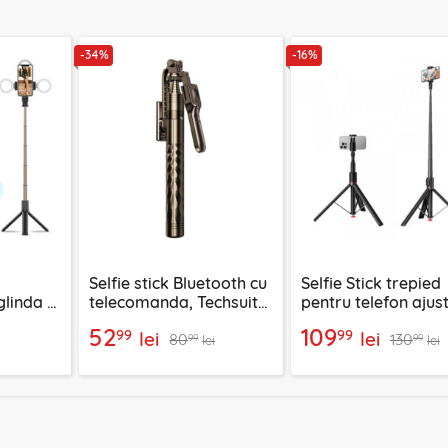
-34%
-16%
Selfie stick Bluetooth cu
Selfie Stick trepied
linda si
telecomanda, Techsuit
pentru telefon ajust
3
K28, 175cm
Acefast E31, negru
52
109
99
99
lei
lei
80
130
99
99
lei
lei