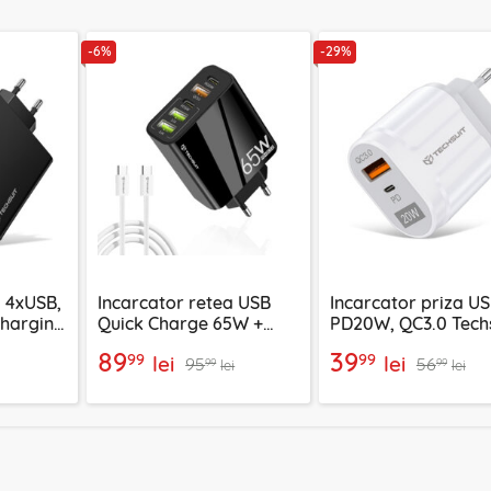
-6%
-29%
a 4xUSB,
Incarcator retea USB
Incarcator priza U
Charging
Quick Charge 65W +
PD20W, QC3.0 Tech
argeX,
cablu tip C Techsuit,
EasyPowerX, alb,
89
39
99
99
lei
lei
95
56
4
negru, CHC2
CHPD038
99
99
lei
lei