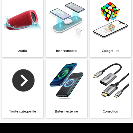
Audio
Incarcatoare
Gadget-uri
Toate categoriile
Baterii externe
Conectica