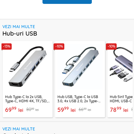
VEZI MAI MULTE
Hub-uri USB
-13%
-10%
-10%
Hub Type-C la 2x USB,
Hub USB, Type-C la USB
Hub 5in1 Type-
Type-C, HDMI 4K, TF/SD,
3.0, 4x USB 2.0, 2x Type-C
HDMI, USB-C 
PD100W Techsuit H5
Techsuit H6
PD100W, 1549
99
99
99
69
59
78
99
99
80
66
8
lei
lei
lei
lei
lei
VEZI MAI MULTE