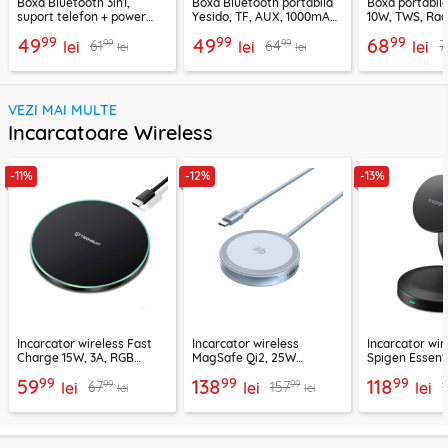
Boxa Bluetooth 3in1,
Boxa Bluetooth portabila
Boxa portabil
suport telefon + power
Yesido, TF, AUX, 1000mAh,
10W, TWS, Rad
bank, Borofone Marea,
YSW24, negru
Borofone Loud
99
99
99
49
49
68
99
99
61
64
7
BR200
lei
lei
lei
lei
lei
VEZI MAI MULTE
Incarcatoare Wireless
-11%
-12%
-13%
Incarcator wireless Fast
Incarcator wireless
Incarcator wir
Charge 15W, 3A, RGB
MagSafe Qi2, 25W
Spigen Essenti
Techsuit SlimChargX,
Ugreen, bleu, 55959
negru
99
99
99
59
138
118
99
99
67
157
CHWR031
lei
lei
lei
lei
lei