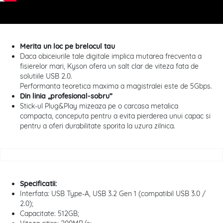
Merita un loc pe brelocul tau
Daca obiceiurile tale digitale implica mutarea frecventa a
fisierelor mari, Kyson ofera un salt clar de viteza fata de
solutiile USB 2.0.
Performanta teoretica maxima a magistralei este de 5Gbps.
Din linia „profesional-sobru”
Stick-ul Plug&Play mizeaza pe o carcasa metalica
compacta, conceputa pentru a evita pierderea unui capac si
pentru a oferi durabilitate sporita la uzura zilnica.
Specificatii:
Interfata: USB Type-A, USB 3.2 Gen 1 (compatibil USB 3.0 /
2.0);
Capacitate: 512GB;