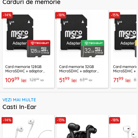
Carduri de memorie
-14%
-18%
-15%
Card memorie 128GB
Card memorie 32GB
Card memori
MicroSDHC + adaptor
MicroSDHC + adaptor
MicroSDHC + 
Techsuit THCM26, rosu
Techsuit THCM11, verde
Techsuit THCM
99
99
99
109
51
71
99
99
128
63
8
lei
lei
lei
lei
lei
VEZI MAI MULTE
Casti In-Ear
-14%
-13%
-18%