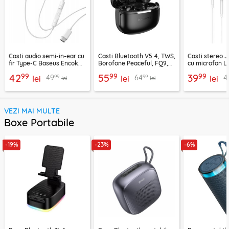
Casti audio semi-in-ear cu
Casti Bluetooth V5.4, TWS,
Casti stereo 
fir Type-C Baseus Encok
Borofone Peaceful, FQ9,
cu microfon Li
CZ19, alb
negru
1.2m, alb
99
99
99
42
55
39
99
99
49
64
4
lei
lei
lei
lei
lei
VEZI MAI MULTE
Boxe Portabile
-19%
-23%
-6%