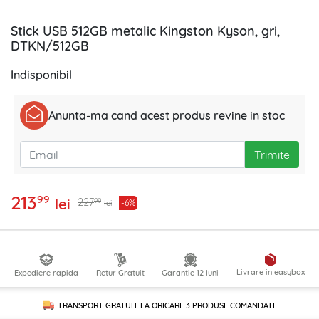
Stick USB 512GB metalic Kingston Kyson, gri,
DTKN/512GB
Indisponibil
Anunta-ma cand acest produs revine in stoc
Trimite
213
99
lei
99
227
-6%
lei
Livrare in easybox
Expediere rapida
Retur Gratuit
Garantie 12 luni
TRANSPORT GRATUIT LA ORICARE
3 PRODUSE
COMANDATE