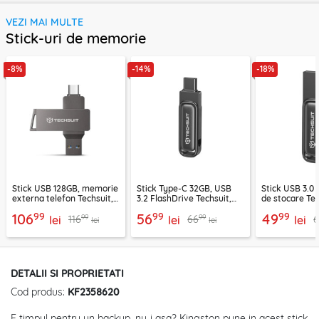
VEZI MAI MULTE
Stick-uri de memorie
-8%
-14%
-18%
Stick USB 128GB, memorie
Stick Type-C 32GB, USB
Stick USB 3.0 
externa telefon Techsuit,
3.2 FlashDrive Techsuit,
de stocare Tec
THSM20, gri
THSM34, gri
THSM33, gri
99
99
99
106
56
49
99
99
116
66
lei
lei
lei
lei
lei
DETALII SI PROPRIETATI
Cod produs:
KF2358620
E timpul pentru un backup, nu-i asa? Kingston pune in acest stick