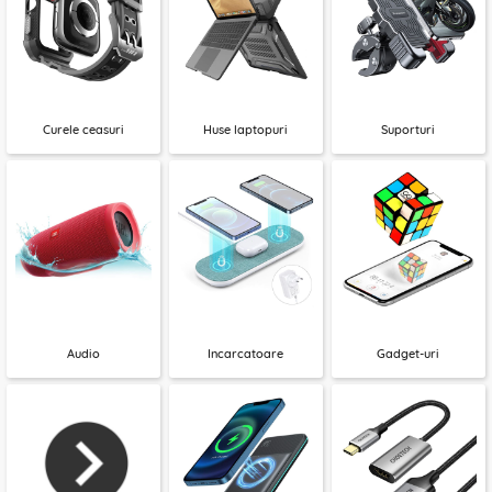
Curele ceasuri
Huse laptopuri
Suporturi
Audio
Incarcatoare
Gadget-uri