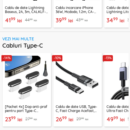
Cablu de date Lightning
Cablu incarcare iPhone
Cablu de date
Baseus, 2A, 3m, CALKLF-
36W, Mcdodo, 1.2m, CA-
Lightning Lito
RG1
2850
LD04CL
99
99
99
41
39
34
99
99
44
43
3
lei
lei
lei
lei
lei
VEZI MAI MULTE
Cabluri Type-C
-14%
-10%
-13%
[Pachet 4x] Dop anti-praf
Cablu de date USB, Type-
Cablu de date
pentru port Type-C
C, Fast Charge Acefast,
Ultra Fast Ch
Techsuit AD1, negru
C22-04, 1.2m
2m Ugreen, gr
99
99
99
23
26
49
99
99
27
29
5
lei
lei
lei
lei
lei