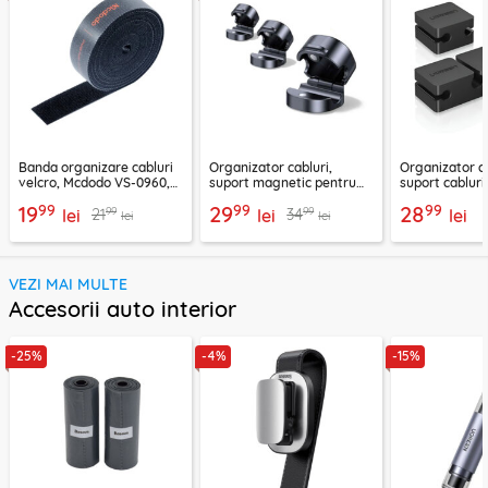
Banda organizare cabluri
Organizator cabluri,
Organizator ca
velcro, Mcdodo VS-0960,
suport magnetic pentru
suport cablur
1m, negru
birou Ugreen 45797
negru, 70585
99
99
99
19
29
28
99
99
21
34
lei
lei
lei
lei
lei
VEZI MAI MULTE
Accesorii auto interior
-25%
-4%
-15%