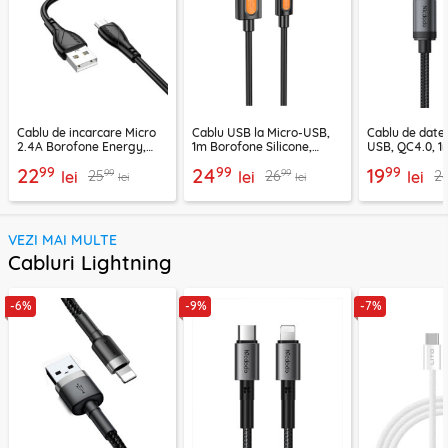
Cablu de incarcare Micro
Cablu USB la Micro-USB,
Cablu de date
2.4A Borofone Energy,
1m Borofone Silicone,
USB, QC4.0, 1
negru, BX121
negru, BX114
CA-3990, neg
99
99
99
22
24
19
99
99
25
26
2
lei
lei
lei
lei
lei
VEZI MAI MULTE
Cabluri Lightning
-6%
-9%
-7%