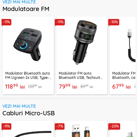
VEZI MAI MULTE
Modulatoare FM
-11%
-11%
-10%
Modulator Bluetooth auto
Modulator FM auto
Modulator FM
FM Ugreen 2x USB, Type-
Bluetooth USB, Techsuit
Bluetooth, car
C, MicroSD, negru, 80910
VoltTune MFM1
YAU32, negru
99
99
99
118
79
67
99
99
133
89
7
lei
lei
lei
lei
lei
VEZI MAI MULTE
Cabluri Micro-USB
-11%
-7%
-20%