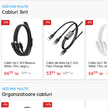
VEZI MAI MULTE
Cabluri 3in1
-10%
-11%
-8%
Cablu tip C 3in1 Baseus,
Cablu de date tip C 2in1,
Cablu tip C 3i
100W, 1.5m, negru,
Fast Charge 100W
100W, 1.5m, alb
P10377706123-00
Acefast, C22-02, 1.25m
P10377706213
99
99
99
66
53
66
99
99
74
60
7
lei
lei
lei
lei
lei
VEZI MAI MULTE
Organizatoare cabluri
-9%
-14%