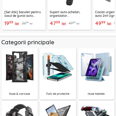
[Set 60x] Saculeti pentru
Suport auto ochelari,
Ciocan urgent
cosul de gunoi auto
organizator
auto 2in1 Ugre
Baseus, CRLJD-0G
multifunctional Baseus,
35347
99
99
99
19
47
49
99
99
26
49
lei
gri
lei
lei
lei
lei
Categorii principale
Huse & carcase
Folii de protectie
Huse tablete