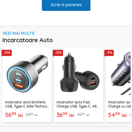
Scrie-ti parerea
VEZI MAI MULTE
Incarcatoare Auto
-10%
-13%
-9%
Incarcator auto bricheta
Incarcator auto Fast
Incarcator aut
USB, Type-C 60W Techsuit
Charge USB, Type-C, 48W
Charge cu cab
C6, arginsiu
Techsuit C7, negru
Lisen, PD65W,
99
99
99
56
36
54
99
99
63
42
lei
lei
lei
lei
lei