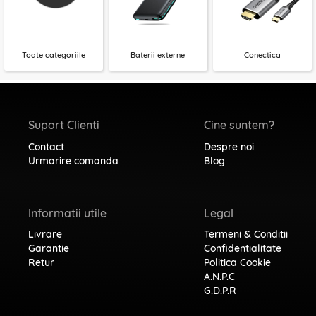
Toate categoriile
Baterii externe
Conectica
Suport Clienti
Cine suntem?
Contact
Despre noi
Urmarire comanda
Blog
Informatii utile
Legal
Livrare
Termeni & Conditii
Garantie
Confidentialitate
Retur
Politica Cookie
A.N.P.C
G.D.P.R