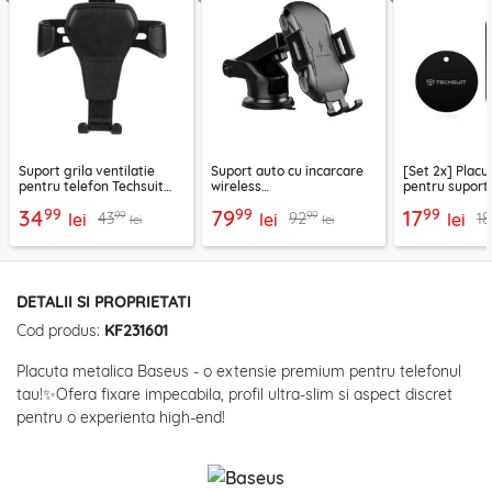
Suport grila ventilatie
Suport auto cu incarcare
[Set 2x] Placu
pentru telefon Techsuit
wireless
pentru suport
H01, negru
parbriz/bord/grila 10W
telefon Techs
99
99
99
34
79
17
99
99
43
92
18
lei
Techsuit, CAPD032
lei
negru
lei
lei
lei
DETALII SI PROPRIETATI
Cod produs:
KF231601
Placuta metalica Baseus - o extensie premium pentru telefonul
tau!✨Ofera fixare impecabila, profil ultra-slim si aspect discret
pentru o experienta high-end!