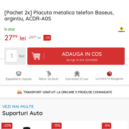
[Pachet 2x] Placuta metalica telefon Baseus,
argintiu, ACDR-A0S
în stoc
27
99
lei
99
29
-6%
lei
ADAUGA IN COS
buc
Ajunge la tine Sâmbătă
Livrare in easybox
Expediere rapida
Retur Gratuit
Garantie 12 luni
TRANSPORT GRATUIT LA ORICARE
3 PRODUSE
COMANDATE
VEZI MAI MULTE
Suporturi Auto
-20%
-13%
-5%