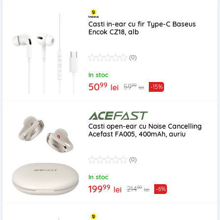
Casti in-ear cu fir Type-C Baseus
Encok CZ18, alb
(0)
In stoc
99
50
99
59
lei
-15%
lei
Casti open-ear cu Noise Cancelling
Acefast FA005, 400mAh, auriu
(0)
In stoc
99
199
99
214
lei
-6%
lei