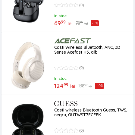
(0)
In stoc
99
69
99
78
lei
-11%
lei
Casti Wireless Bluetooth, ANC, 3D
Sense Acefast H5, alb
(0)
In stoc
99
124
99
138
lei
-10%
lei
Casti wireless Bluetooth Guess, TWS,
negru, GUTWST7FCEEK
(0)