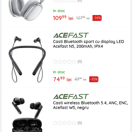
(0)
In stoc
99
109
99
127
lei
-14%
lei
Casti Bluetooth sport cu display LED
Acefast N5, 200mAh, IPX4
(0)
In stoc
99
74
99
83
lei
-10%
lei
Casti wireless Bluetooth 5.4, ANC, ENC,
Acefast W5, negru
(0)