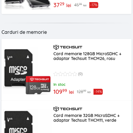
29
37
35
45
lei
-17%
lei
Carduri de memorie
Card memorie 128GB MicroSDHC +
adaptor Techsuit THCM26, rosu
(0)
In stoc
99
109
99
128
lei
-14%
lei
Card memorie 32GB MicroSDHC +
adaptor Techsuit THCM11, verde