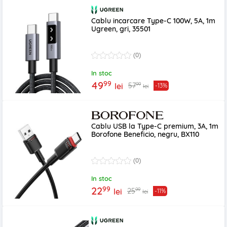
Cablu incarcare Type-C 100W, 5A, 1m
Ugreen, gri, 35501
(0)
In stoc
99
49
99
57
lei
-13%
lei
Cablu USB la Type-C premium, 3A, 1m
Borofone Beneficio, negru, BX110
(0)
In stoc
99
22
99
25
lei
-11%
lei