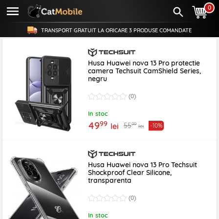
0
TRANSPORT GRATUIT LA ORICARE
3 PRODUSE
COMANDATE
Husa Huawei nova 13 Pro protectie
camera Techsuit CamShield Series,
negru
(0)
In stoc
99
49
99
55
lei
-10%
lei
Husa Huawei nova 13 Pro Techsuit
Shockproof Clear Silicone,
transparenta
(0)
In stoc