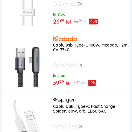
(0)
In stoc
99
26
99
29
lei
-10%
lei
Cablu usb Type-C 100W, Mcdodo, 1.2m,
CA-3340
(0)
In stoc
99
39
99
43
lei
-9%
lei
Cablu USB, Type-C Fast Charge
Spigen, 60W, alb, EB6015AC
(0)