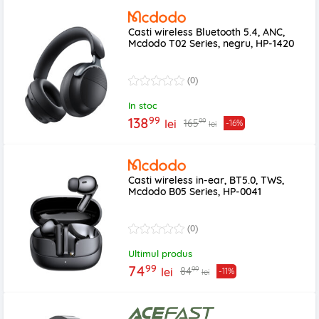
Casti wireless Bluetooth 5.4, ANC,
Mcdodo T02 Series, negru, HP-1420
(0)
In stoc
99
138
99
165
lei
-16%
lei
Casti wireless in-ear, BT5.0, TWS,
Mcdodo B05 Series, HP-0041
(0)
Ultimul produs
99
74
99
84
lei
-11%
lei