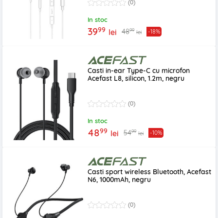
(0)
In stoc
99
39
99
48
lei
-18%
lei
Casti in-ear Type-C cu microfon
Acefast L8, silicon, 1.2m, negru
(0)
In stoc
99
48
99
54
lei
-10%
lei
Casti sport wireless Bluetooth, Acefast
N6, 1000mAh, negru
(0)