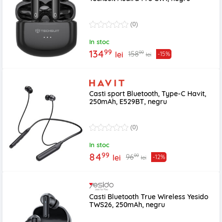
(0)
In stoc
99
134
99
158
lei
-15%
lei
Casti sport Bluetooth, Type-C Havit,
250mAh, E529BT, negru
(0)
In stoc
99
84
99
96
lei
-12%
lei
Casti Bluetooth True Wireless Yesido
TWS26, 250mAh, negru