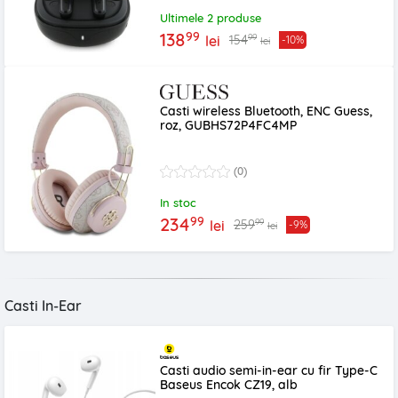
Ultimele 2 produse
99
138
99
154
lei
-10%
lei
Casti wireless Bluetooth, ENC Guess,
roz, GUBHS72P4FC4MP
(0)
In stoc
99
234
99
259
lei
-9%
lei
Casti In-Ear
Casti audio semi-in-ear cu fir Type-C
Baseus Encok CZ19, alb