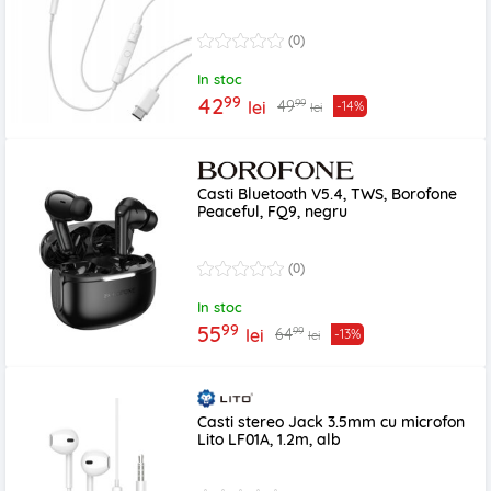
(0)
In stoc
99
42
99
49
lei
-14%
lei
Casti Bluetooth V5.4, TWS, Borofone
Peaceful, FQ9, negru
(0)
In stoc
99
55
99
64
lei
-13%
lei
Casti stereo Jack 3.5mm cu microfon
Lito LF01A, 1.2m, alb