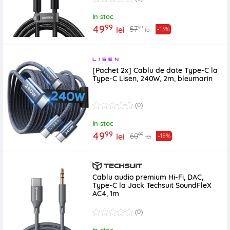
In stoc
99
49
99
57
lei
-13%
lei
[Pachet 2x] Cablu de date Type-C la
Type-C Lisen, 240W, 2m, bleumarin
(0)
In stoc
99
49
99
60
lei
-18%
lei
Cablu audio premium Hi-Fi, DAC,
Type-C la Jack Techsuit SoundFleX
AC4, 1m
(0)