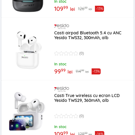
In stoc
99
109
99
126
lei
-13%
lei
Casti airpod Bluetooth 5.4 cu ANC
Yesido TWS32, 300mAh, alb
(0)
In stoc
99
99
99
114
lei
-13%
lei
Casti True wireless cu ecran LCD
Yesido TWS29, 360mAh, alb
(0)
In stoc
99
109
99
128
lei
-14%
lei