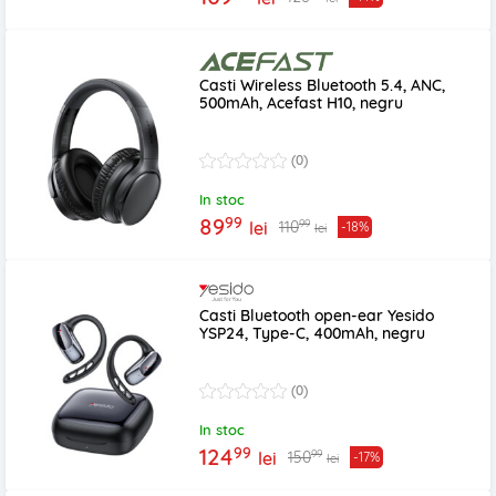
Casti Wireless Bluetooth 5.4, ANC,
500mAh, Acefast H10, negru
(0)
In stoc
99
89
99
110
lei
-18%
lei
Casti Bluetooth open-ear Yesido
YSP24, Type-C, 400mAh, negru
(0)
In stoc
99
124
99
150
lei
-17%
lei