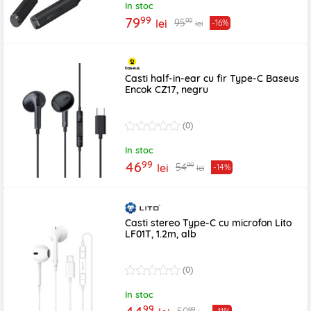
In stoc
99
79
99
95
lei
-16%
lei
Casti half-in-ear cu fir Type-C Baseus
Encok CZ17, negru
(0)
In stoc
99
46
99
54
lei
-14%
lei
Casti stereo Type-C cu microfon Lito
LF01T, 1.2m, alb
(0)
In stoc
99
99