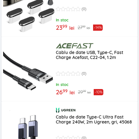
(0)
In stoc
99
23
99
27
lei
-14%
lei
Cablu de date USB, Type-C, Fast
Charge Acefast, C22-04, 1.2m
(0)
In stoc
99
26
99
29
lei
-10%
lei
Cablu de date Type-C Ultra Fast
Charge 240W, 2m Ugreen, gri, 45068
(0)