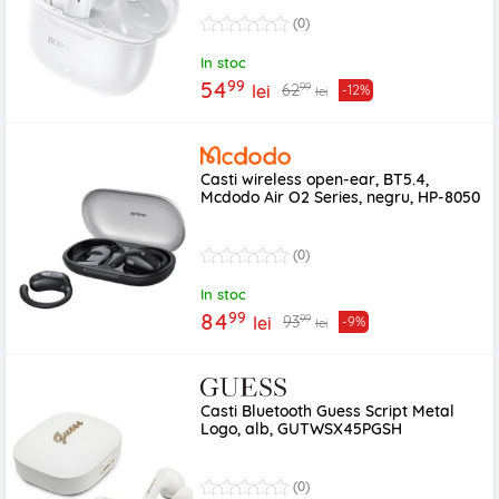
(0)
In stoc
99
54
99
62
lei
-12%
lei
Casti wireless open-ear, BT5.4,
Mcdodo Air O2 Series, negru, HP-8050
(0)
In stoc
99
84
99
93
lei
-9%
lei
Casti Bluetooth Guess Script Metal
Logo, alb, GUTWSX45PGSH
(0)