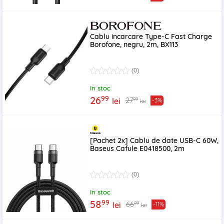
Cablu incarcare Type-C Fast Charge
Borofone, negru, 2m, BX113
(0)
In stoc
99
26
99
27
lei
-3%
lei
[Pachet 2x] Cablu de date USB-C 60W,
Baseus Cafule E0418500, 2m
(0)
In stoc
99
58
99
66
lei
-11%
lei