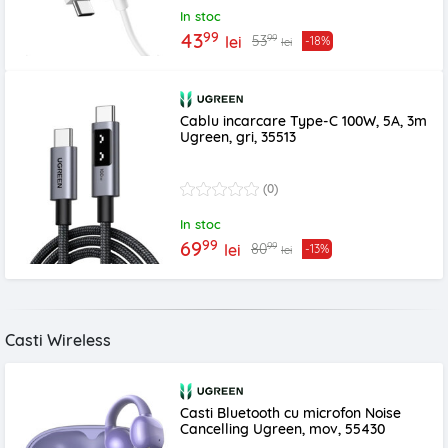
In stoc
99
43
99
53
lei
-18%
lei
Cablu incarcare Type-C 100W, 5A, 3m
Ugreen, gri, 35513
(0)
In stoc
99
69
99
80
lei
-13%
lei
Casti Wireless
Casti Bluetooth cu microfon Noise
Cancelling Ugreen, mov, 55430