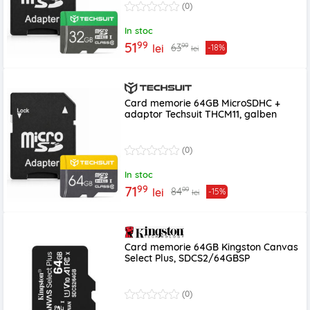
(0)
In stoc
99
51
99
63
lei
-18%
lei
Card memorie 64GB MicroSDHC +
adaptor Techsuit THCM11, galben
(0)
In stoc
99
71
99
84
lei
-15%
lei
Card memorie 64GB Kingston Canvas
Select Plus, SDCS2/64GBSP
(0)