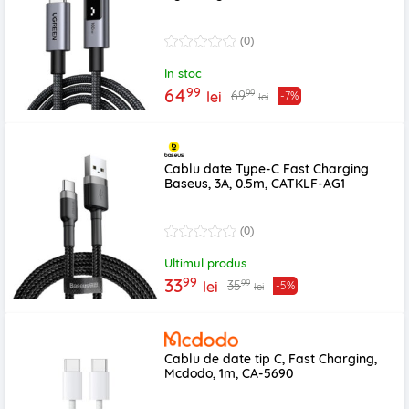
(0)
In stoc
99
64
99
69
lei
-7%
lei
Cablu date Type-C Fast Charging
Baseus, 3A, 0.5m, CATKLF-AG1
(0)
Ultimul produs
99
33
99
35
lei
-5%
lei
Cablu de date tip C, Fast Charging,
Mcdodo, 1m, CA-5690