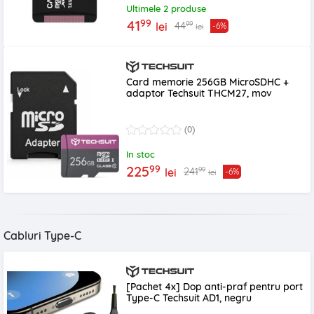
Ultimele 2 produse
99
41
99
44
lei
-6%
lei
Card memorie 256GB MicroSDHC +
adaptor Techsuit THCM27, mov
(0)
In stoc
99
225
99
241
lei
-6%
lei
Cabluri Type-C
[Pachet 4x] Dop anti-praf pentru port
Type-C Techsuit AD1, negru