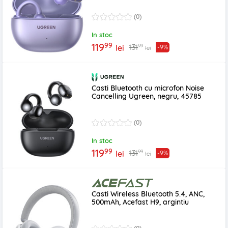
(0)
In stoc
99
119
99
131
lei
-9%
lei
Casti Bluetooth cu microfon Noise
Cancelling Ugreen, negru, 45785
(0)
In stoc
99
119
99
131
lei
-9%
lei
Casti Wireless Bluetooth 5.4, ANC,
500mAh, Acefast H9, argintiu