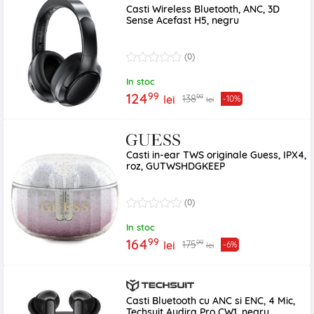
Casti Wireless Bluetooth, ANC, 3D
Sense Acefast H5, negru
(0)
In stoc
99
124
99
138
lei
-10%
lei
Casti in-ear TWS originale Guess, IPX4,
roz, GUTWSHDGKEEP
(0)
In stoc
99
164
99
175
lei
-6%
lei
Casti Bluetooth cu ANC si ENC, 4 Mic,
Techsuit Audira Pro CW1, negru