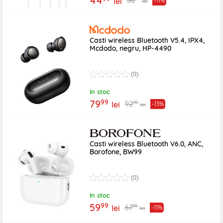
44
50
lei
-11%
lei
Casti wireless Bluetooth V5.4, IPX4,
Mcdodo, negru, HP-4490
(0)
In stoc
99
79
99
92
lei
-13%
lei
Casti wireless Bluetooth V6.0, ANC,
Borofone, BW99
(0)
In stoc
99
59
99
67
lei
-11%
lei