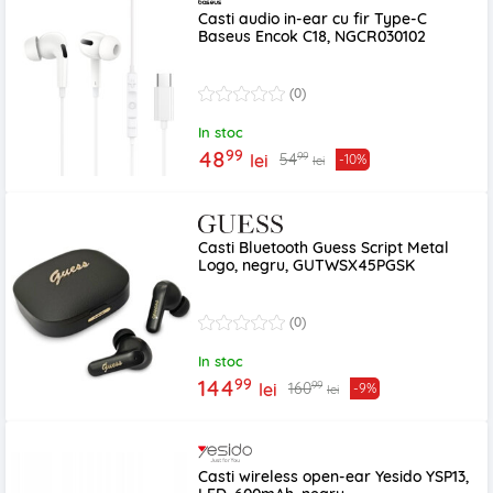
Casti audio in-ear cu fir Type-C
Baseus Encok C18, NGCR030102
(0)
In stoc
99
48
99
54
lei
-10%
lei
Casti Bluetooth Guess Script Metal
Logo, negru, GUTWSX45PGSK
(0)
In stoc
99
144
99
160
lei
-9%
lei
Casti wireless open-ear Yesido YSP13,