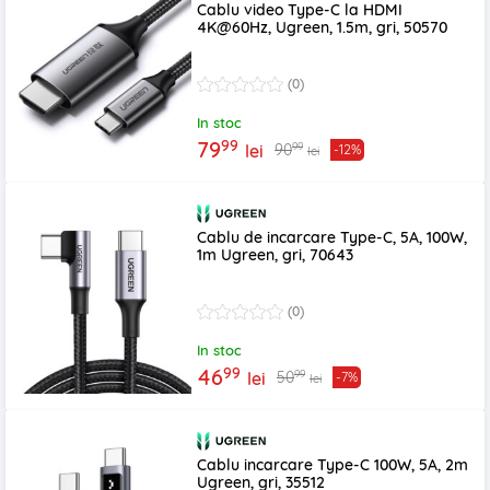
Cablu video Type-C la HDMI
4K@60Hz, Ugreen, 1.5m, gri, 50570
(0)
In stoc
99
79
99
90
lei
-12%
lei
Cablu de incarcare Type-C, 5A, 100W,
1m Ugreen, gri, 70643
(0)
In stoc
99
46
99
50
lei
-7%
lei
Cablu incarcare Type-C 100W, 5A, 2m
Ugreen, gri, 35512