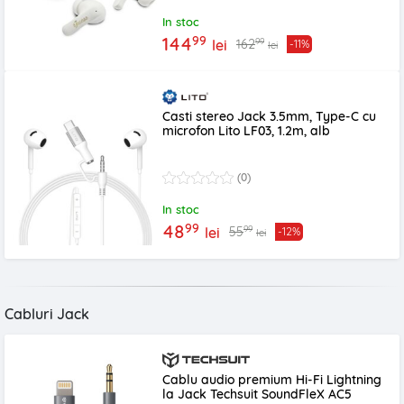
In stoc
99
144
99
162
lei
-11%
lei
Casti stereo Jack 3.5mm, Type-C cu
microfon Lito LF03, 1.2m, alb
(0)
In stoc
99
48
99
55
lei
-12%
lei
Cabluri Jack
Cablu audio premium Hi-Fi Lightning
la Jack Techsuit SoundFleX AC5