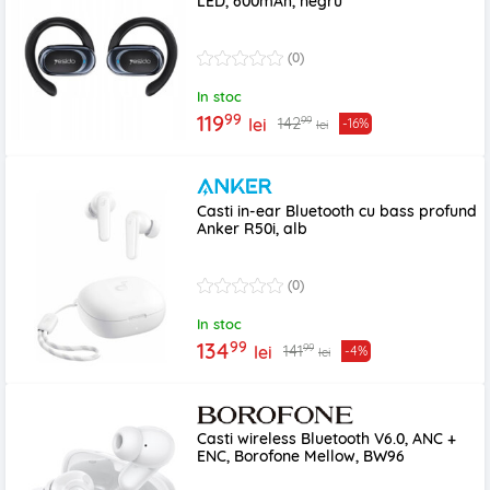
LED, 600mAh, negru
(0)
In stoc
99
119
99
142
lei
-16%
lei
Casti in-ear Bluetooth cu bass profund
Anker R50i, alb
(0)
In stoc
99
134
99
141
lei
-4%
lei
Casti wireless Bluetooth V6.0, ANC +
ENC, Borofone Mellow, BW96