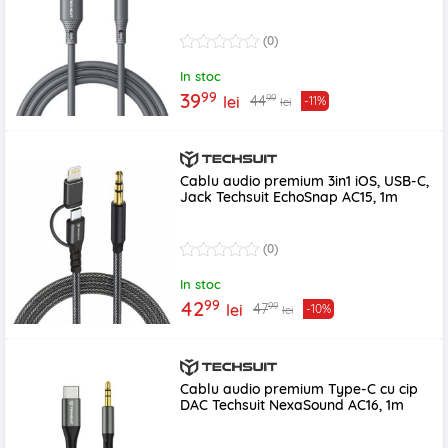
(0)
In stoc
99
39
99
44
lei
-11%
lei
Cablu audio premium 3in1 iOS, USB-C,
Jack Techsuit EchoSnap AC15, 1m
(0)
In stoc
99
42
99
47
lei
-10%
lei
Cablu audio premium Type-C cu cip
DAC Techsuit NexaSound AC16, 1m