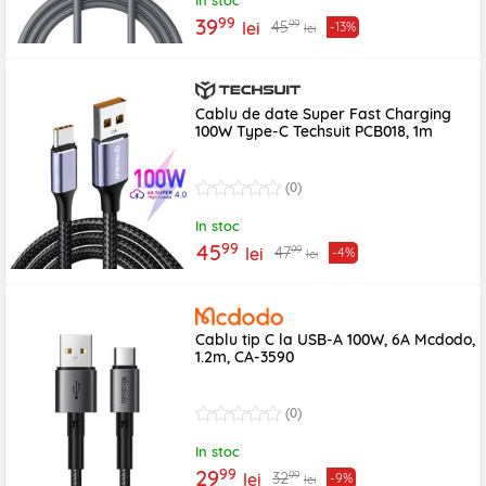
In stoc
99
39
99
45
lei
-13%
lei
Cablu de date Super Fast Charging
100W Type-C Techsuit PCB018, 1m
(0)
In stoc
99
45
99
47
lei
-4%
lei
Cablu tip C la USB-A 100W, 6A Mcdodo,
1.2m, CA-3590
(0)
In stoc
99
29
99
32
lei
-9%
lei