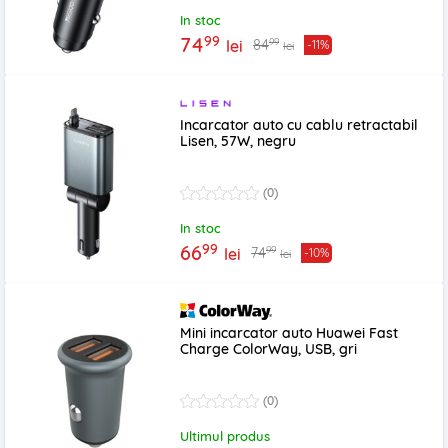
In stoc
99
74
99
84
lei
-11%
lei
Incarcator auto cu cablu retractabil
Lisen, 57W, negru
(0)
In stoc
99
66
99
74
lei
-10%
lei
Mini incarcator auto Huawei Fast
Charge ColorWay, USB, gri
(0)
Ultimul produs