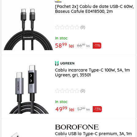
[Pachet 2x] Cablu de date USB-C 60W,
Baseus Cafule E0418500, 2m
(0)
In stoc
99
58
99
66
lei
-11%
lei
Cablu incarcare Type-C 100W, 5A, 1m
Ugreen, gri, 35501
(0)
In stoc
99
49
99
57
lei
-13%
lei
Cablu USB la Type-C premium, 3A, 1m