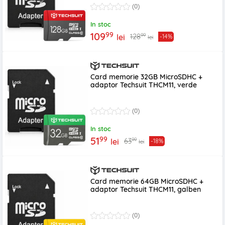
(0)
In stoc
99
109
99
128
lei
-14%
lei
Card memorie 32GB MicroSDHC +
adaptor Techsuit THCM11, verde
(0)
In stoc
99
51
99
63
lei
-18%
lei
Card memorie 64GB MicroSDHC +
adaptor Techsuit THCM11, galben
(0)