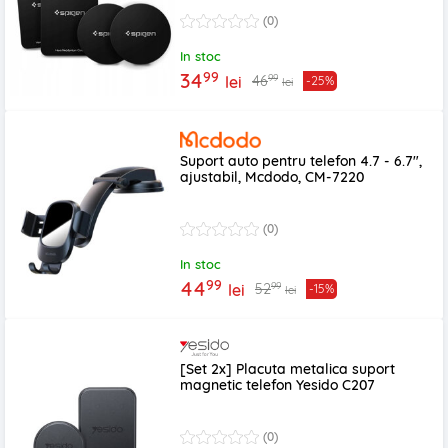
(0)
In stoc
99
34
99
46
lei
-25%
lei
Suport auto pentru telefon 4.7 - 6.7",
ajustabil, Mcdodo, CM-7220
(0)
In stoc
99
44
99
52
lei
-15%
lei
[Set 2x] Placuta metalica suport
magnetic telefon Yesido C207
(0)