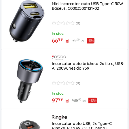
Mini incarcator auto USB Type-C 30W
Baseus, C00035001121-02
(0)
In stoc
99
66
99
72
lei
-8%
lei
Incarcator auto bricheta 2x tip c, USB-
A, 200W, Yesido Y59
(0)
In stoc
99
97
99
108
lei
-10%
lei
Incarcator auto USB, 2x Type-C
Ringke, PD30W, QC3.0, negru