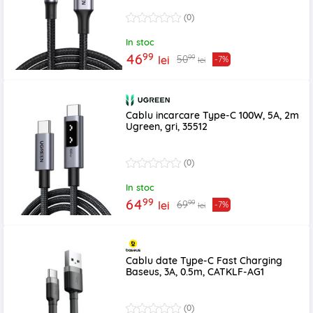
(0)
In stoc
99
46
99
50
lei
-7%
lei
Cablu incarcare Type-C 100W, 5A, 2m
Ugreen, gri, 35512
(0)
In stoc
99
64
99
69
lei
-7%
lei
Cablu date Type-C Fast Charging
Baseus, 3A, 0.5m, CATKLF-AG1
(0)