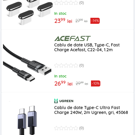
(0)
In stoc
99
23
99
27
lei
-14%
lei
Cablu de date USB, Type-C, Fast
Charge Acefast, C22-04, 1.2m
(0)
In stoc
99
26
99
29
lei
-10%
lei
Cablu de date Type-C Ultra Fast
Charge 240W, 2m Ugreen, gri, 45068
(0)