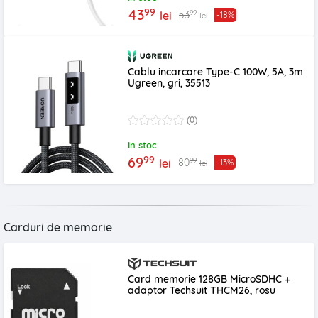
99
43
99
53
lei
-18%
lei
Cablu incarcare Type-C 100W, 5A, 3m
Ugreen, gri, 35513
(0)
In stoc
99
69
99
80
lei
-13%
lei
Carduri de memorie
Card memorie 128GB MicroSDHC +
adaptor Techsuit THCM26, rosu