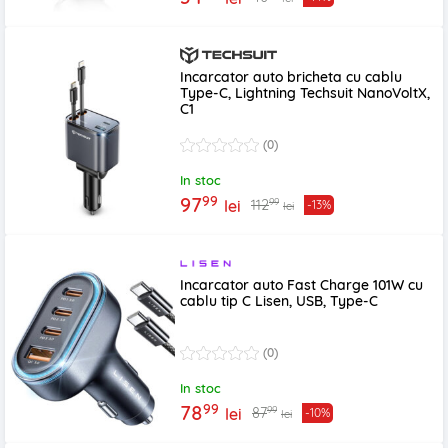
Incarcator auto bricheta cu cablu
Type-C, Lightning Techsuit NanoVoltX,
C1
(0)
In stoc
99
97
99
112
lei
-13%
lei
Incarcator auto Fast Charge 101W cu
cablu tip C Lisen, USB, Type-C
(0)
In stoc
99
78
99
87
lei
-10%
lei