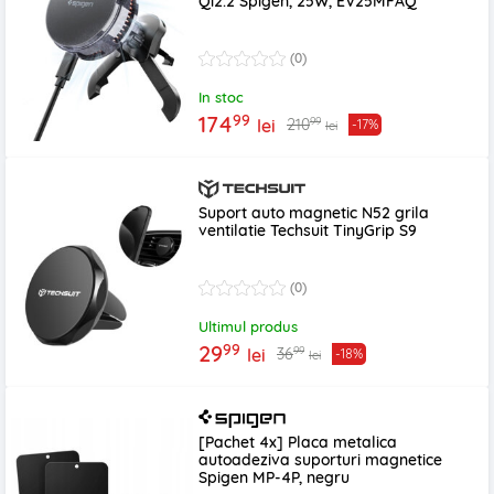
Qi2.2 Spigen, 25W, EV25MFAQ
(0)
In stoc
99
174
99
210
lei
-17%
lei
Suport auto magnetic N52 grila
ventilatie Techsuit TinyGrip S9
(0)
Ultimul produs
99
29
99
36
lei
-18%
lei
[Pachet 4x] Placa metalica
autoadeziva suporturi magnetice
Spigen MP-4P, negru