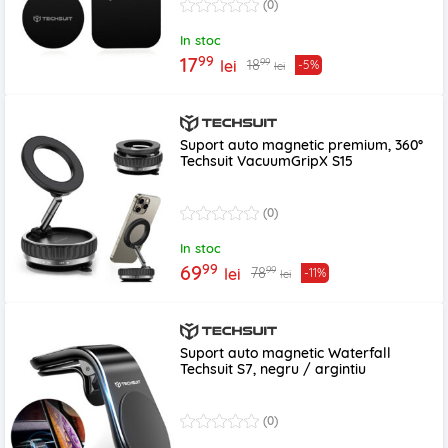
(0)
In stoc
99
17
99
18
lei
-5%
lei
Suport auto magnetic premium, 360°
Techsuit VacuumGripX S15
(0)
In stoc
99
69
99
78
lei
-11%
lei
Suport auto magnetic Waterfall
Techsuit S7, negru / argintiu
(0)