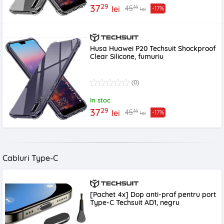
29
37
35
45
lei
-17%
lei
Husa Huawei P20 Techsuit Shockproof
Clear Silicone, fumuriu
(0)
In stoc
29
37
35
45
lei
-17%
lei
Cabluri Type-C
[Pachet 4x] Dop anti-praf pentru port
Type-C Techsuit AD1, negru