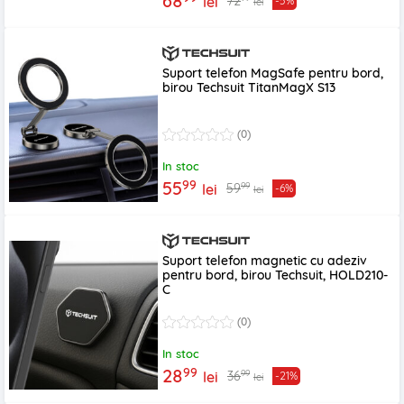
68
72
lei
-5%
lei
Suport telefon MagSafe pentru bord,
birou Techsuit TitanMagX S13
(0)
In stoc
99
55
99
59
lei
-6%
lei
Suport telefon magnetic cu adeziv
pentru bord, birou Techsuit, HOLD210-
C
(0)
In stoc
99
28
99
36
lei
-21%
lei