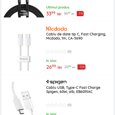
Ultimul produs
99
33
99
35
lei
-5%
lei
Cablu de date tip C, Fast Charging,
Mcdodo, 1m, CA-5690
(0)
In stoc
99
26
99
29
lei
-10%
lei
Cablu USB, Type-C Fast Charge
Spigen, 60W, alb, EB6015AC
(0)
In stoc