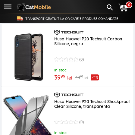
0
TRANSPORT GRATUIT LA ORICARE
3 PRODUSE
COMANDATE
Husa Huawei P20 Techsuit Carbon
Silicone, negru
(0)
In stoc
99
39
99
44
lei
-11%
lei
Husa Huawei P20 Techsuit Shockproof
Clear Silicone, transparenta
(0)
In stoc