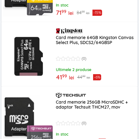
In stoc
99
71
99
84
lei
-15%
lei
Card memorie 64GB Kingston Canvas
Select Plus, SDCS2/64GBSP
(0)
Ultimele 2 produse
99
41
99
44
lei
-6%
lei
Card memorie 256GB MicroSDHC +
adaptor Techsuit THCM27, mov
(0)
In stoc