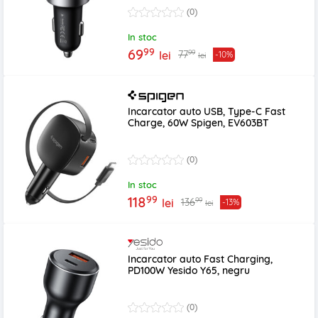
(0)
In stoc
99
69
99
77
lei
-10%
lei
Incarcator auto USB, Type-C Fast
Charge, 60W Spigen, EV603BT
(0)
In stoc
99
118
99
136
lei
-13%
lei
Incarcator auto Fast Charging,
PD100W Yesido Y65, negru
(0)