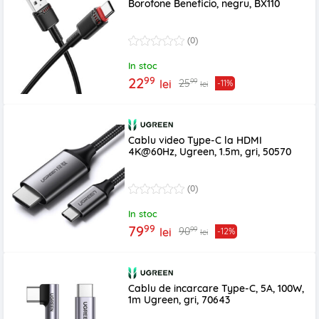
Borofone Beneficio, negru, BX110
(0)
In stoc
99
22
99
25
lei
-11%
lei
Cablu video Type-C la HDMI
4K@60Hz, Ugreen, 1.5m, gri, 50570
(0)
In stoc
99
79
99
90
lei
-12%
lei
Cablu de incarcare Type-C, 5A, 100W,
1m Ugreen, gri, 70643