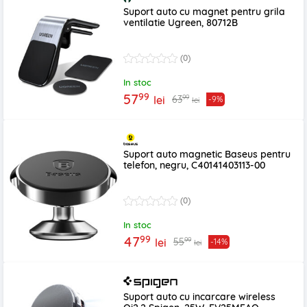
Suport auto cu magnet pentru grila
ventilatie Ugreen, 80712B
(0)
In stoc
99
57
99
63
lei
-9%
lei
Suport auto magnetic Baseus pentru
telefon, negru, C40141403113-00
(0)
In stoc
99
47
99
55
lei
-14%
lei
Suport auto cu incarcare wireless