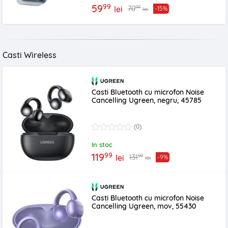
99
59
99
70
lei
-15%
lei
Casti Wireless
Casti Bluetooth cu microfon Noise
Cancelling Ugreen, negru, 45785
(0)
In stoc
99
119
99
131
lei
-9%
lei
Casti Bluetooth cu microfon Noise
Cancelling Ugreen, mov, 55430