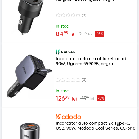
(0)
In stoc
99
84
99
99
lei
-15%
lei
Incarcator auto cu cablu retractabil
90W, Ugreen 55909B, negru
(0)
In stoc
99
126
99
133
lei
-5%
lei
Incarcator auto compact 2x Type-C,
USB, 90W, Mcdodo Cool Series, CC-3110