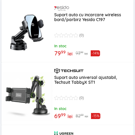
Suport auto cu incarcare wireless
bord/parbirz Yesido C197
(0)
In stoc
99
79
99
93
lei
-14%
lei
Suport auto universal ajustabil,
Techsuit TabbyX ST1
(0)
In stoc
99
69
99
82
lei
-15%
lei