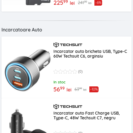
99
225
99
241
lei
-6%
lei
Incarcatoare Auto
Incarcator auto bricheta USB, Type-C
60W Techsuit C6, arginsiu
(0)
In stoc
99
56
99
63
lei
-10%
lei
Incarcator auto Fast Charge USB,
Type-C, 48W Techsuit C7, negru