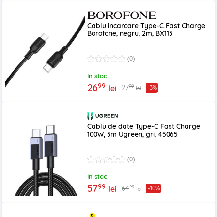
Cablu incarcare Type-C Fast Charge
Borofone, negru, 2m, BX113
(0)
In stoc
99
26
99
27
lei
-3%
lei
Cablu de date Type-C Fast Charge
100W, 3m Ugreen, gri, 45065
(0)
In stoc
99
57
99
64
lei
-10%
lei