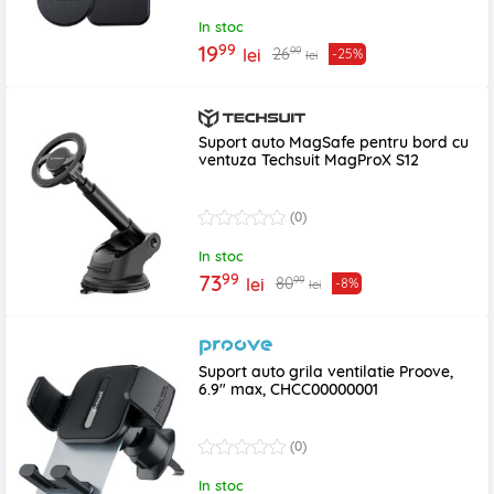
In stoc
99
19
99
26
lei
-25%
lei
Suport auto MagSafe pentru bord cu
ventuza Techsuit MagProX S12
(0)
In stoc
99
73
99
80
lei
-8%
lei
Suport auto grila ventilatie Proove,
6.9" max, CHCC00000001
(0)
In stoc