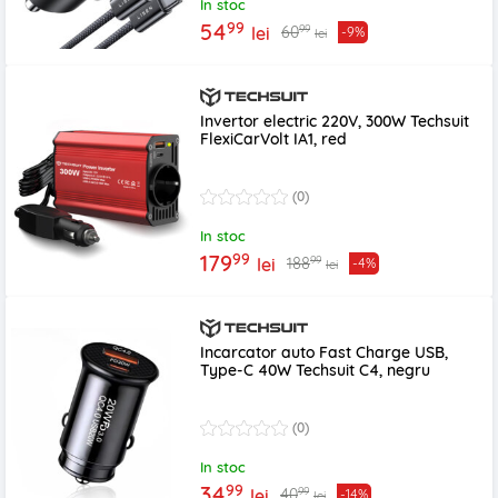
In stoc
99
54
99
60
lei
-9%
lei
Invertor electric 220V, 300W Techsuit
FlexiCarVolt IA1, red
(0)
In stoc
99
179
99
188
lei
-4%
lei
Incarcator auto Fast Charge USB,
Type-C 40W Techsuit C4, negru
(0)
In stoc
99
34
99
40
lei
-14%
lei