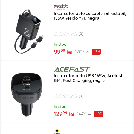
Incarcator auto cu cablu retractabil,
125W Yesido Y71, negru
(0)
In stoc
99
99
99
120
lei
-17%
lei
Incarcator auto USB 165W, Acefast
B14, Fast Charging, negru
(0)
In stoc
99
129
99
144
lei
-10%
lei