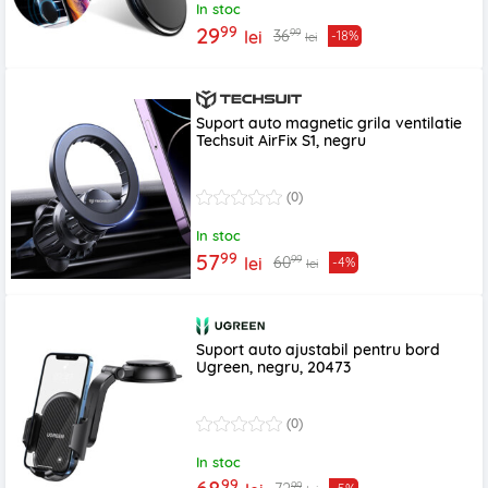
In stoc
99
29
99
36
lei
-18%
lei
Suport auto magnetic grila ventilatie
Techsuit AirFix S1, negru
(0)
In stoc
99
57
99
60
lei
-4%
lei
Suport auto ajustabil pentru bord
Ugreen, negru, 20473
(0)
In stoc
99
99