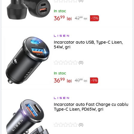
(0)
In stoc
99
36
99
42
lei
-13%
lei
Incarcator auto USB, Type-C Lisen,
54W, gri
(0)
In stoc
99
36
99
40
lei
-9%
lei
Incarcator auto Fast Charge cu cablu
Type-C Lisen, PD65W, gri
(0)