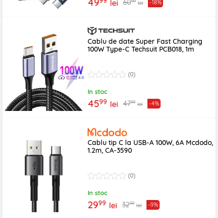
99
49
99
60
lei
-18%
lei
Cablu de date Super Fast Charging
100W Type-C Techsuit PCB018, 1m
(0)
In stoc
99
45
99
47
lei
-4%
lei
Cablu tip C la USB-A 100W, 6A Mcdodo,
1.2m, CA-3590
(0)
In stoc
99
29
99
32
lei
-9%
lei