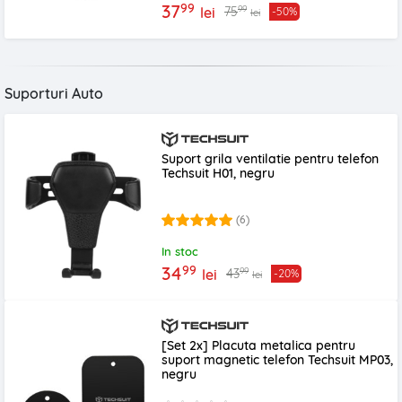
99
37
99
75
lei
-50%
lei
Suporturi Auto
Suport grila ventilatie pentru telefon
Techsuit H01, negru
(6)
In stoc
99
34
99
43
lei
-20%
lei
[Set 2x] Placuta metalica pentru
suport magnetic telefon Techsuit MP03,
negru