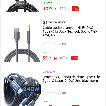
In stoc
99
49
99
57
lei
-13%
lei
Cablu audio premium Hi-Fi, DAC,
Type-C la Jack Techsuit SoundFleX
AC4, 1m
(0)
In stoc
99
39
99
45
lei
-13%
lei
[Pachet 2x] Cablu de date Type-C la
Type-C Lisen, 240W, 2m, bleumarin
(0)
In stoc