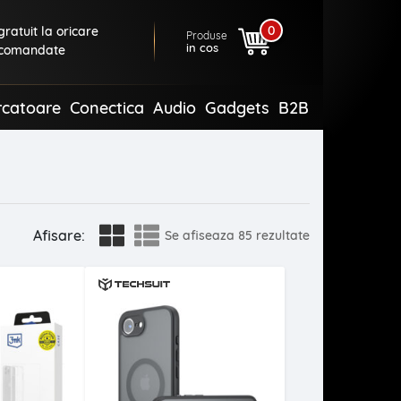
0
ratuit la oricare
Produse
in cos
comandate
rcatoare
Conectica
Audio
Gadgets
B2B
Afisare:
Se afiseaza
85 rezultate