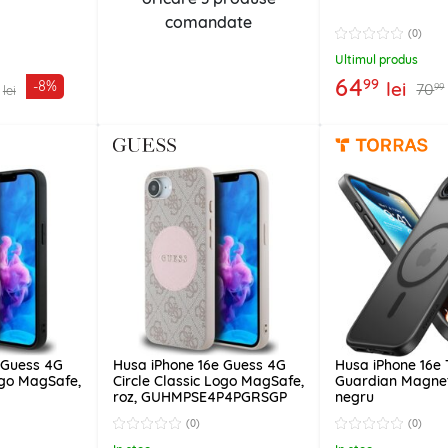
comandate
(0)
Ultimul produs
64
99
lei
-8%
70
99
lei
 Guess 4G
Husa iPhone 16e Guess 4G
Husa iPhone 16e 
ogo MagSafe,
Circle Classic Logo MagSafe,
Guardian Magneti
roz, GUHMPSE4P4PGRSGP
negru
GRSGK
(0)
(0)