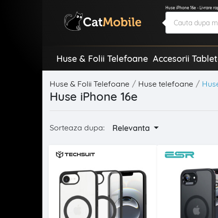
Huse iPhone 16e - Livrare r
Huse & Folii Telefoane
Accesorii Table
Huse & Folii Telefoane
Huse telefoane
Hus
Huse iPhone 16e
Sorteaza dupa:
Relevanta