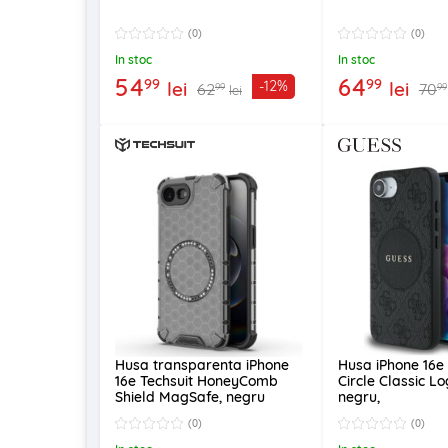
(0)
(0)
In stoc
In stoc
54
64
99
99
lei
lei
-12%
62
70
99
99
lei
Husa transparenta iPhone
Husa iPhone 16e
16e Techsuit HoneyComb
Circle Classic L
Shield MagSafe, negru
negru,
GUHMPSE4P4P
(0)
(0)