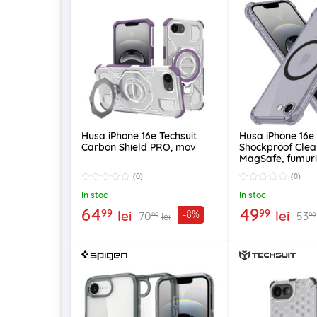
Husa iPhone 16e Techsuit
Husa iPhone 16e 
Carbon Shield PRO, mov
Shockproof Clear
MagSafe, fumur
(0)
(0)
In stoc
In stoc
64
49
99
99
lei
lei
-8%
70
53
99
99
lei