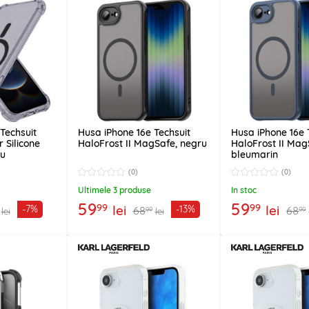
Techsuit
Husa iPhone 16e Techsuit
Husa iPhone 16e 
 Silicone
HaloFrost II MagSafe, negru
HaloFrost II Mag
iu
bleumarin
(0)
(0)
Ultimele 3 produse
In stoc
59
59
99
99
lei
lei
-7%
-13%
68
68
99
99
lei
lei