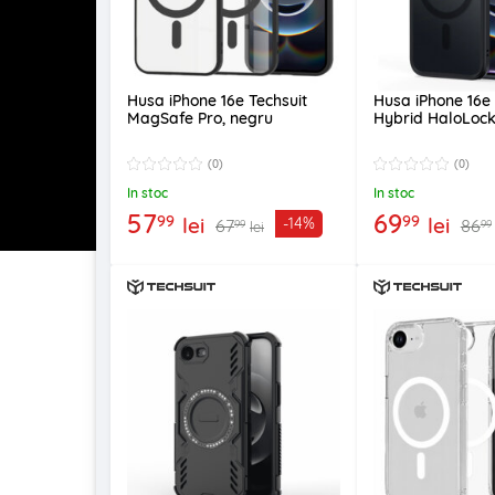
Husa iPhone 16e Techsuit
Husa iPhone 16e
MagSafe Pro, negru
Hybrid HaloLock,
(0)
(0)
In stoc
In stoc
57
69
99
99
lei
lei
-14%
67
86
99
99
lei