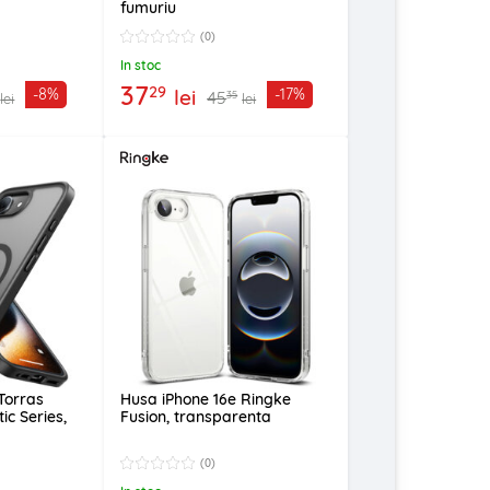
fumuriu
(0)
In stoc
37
29
lei
-8%
-17%
45
35
lei
lei
Torras
Husa iPhone 16e Ringke
c Series,
Fusion, transparenta
(0)