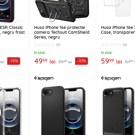
 ESR Classic
Husa iPhone 16e protectie
Husa iPhone 16e
 negru frost
camera Techsuit CamShield
Case, transpare
Series, negru
(0)
(0)
In stoc
In stoc
49
59
99
99
lei
lei
-19%
-10%
55
67
99
99
lei
lei