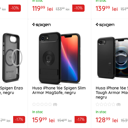
In stoc
In stoc
119
139
99
99
lei
lei
-10%
-10%
133
151
9
99
9
lei
lei
 Spigen Enzo
Husa iPhone 16e Spigen Slim
Husa iPhone 16e
, negru
Armor MagSafe, negru
Tough Armor Ma
negru
(0)
(0)
In stoc
In stoc
159
128
99
99
lei
lei
-17%
-17%
87
194
153
99
99
lei
lei