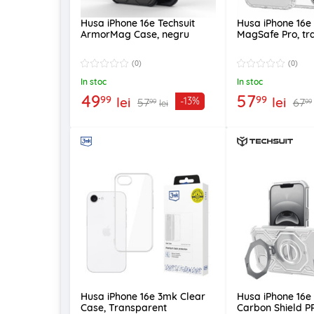
Husa iPhone 16e Techsuit
Husa iPhone 16e 
ArmorMag Case, negru
MagSafe Pro, tr
(0)
(0)
In stoc
In stoc
49
57
99
99
lei
lei
-13%
57
67
99
99
lei
Husa iPhone 16e 3mk Clear
Husa iPhone 16e 
Case, Transparent
Carbon Shield P