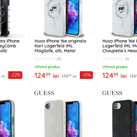
ta iPhone
Husa iPhone 16e originala
Husa iPhone 16e 
oneyComb
Karl Lagerfeld IML
Lagerfeld IML Ma
 alb
MagSafe, alb, Metal
Choupette`s Hea
Karl&Choupette Head,
KLHMPSE4HLSC
(0)
(0)
KLHMPSE4HLSKCH
Ultimul produs
Ultimul produs
124
124
99
99
lei
lei
-22%
-10%
138
138
99
lei
lei