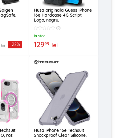
 Spigen
Husa originala Guess iPhone
agSafe,
16e Hardcase 4G Script
Logo, negru,
GUHMPSE4HG4SHK
(0)
In stoc
129
99
lei
-22%
lei
Techsuit
Husa iPhone 16e Techsuit
O, roz
Shockproof Clear Silicone,