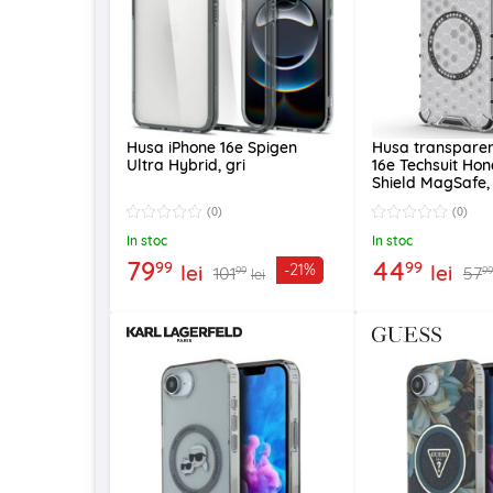
Husa iPhone 16e Spigen
Husa transparen
Ultra Hybrid, gri
16e Techsuit H
Shield MagSafe,
(0)
(0)
In stoc
In stoc
79
44
99
99
lei
lei
-21%
101
57
99
99
lei