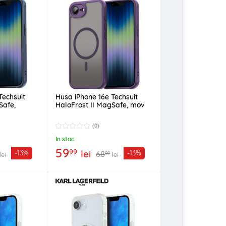
Techsuit
Husa iPhone 16e Techsuit
Safe,
HaloFrost II MagSafe, mov
(0)
In stoc
59
99
lei
-13%
-13%
68
99
lei
lei