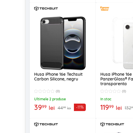
Husa iPhone 16e Techsuit
Husa iPhone 16e
Carbon Silicone, negru
PanzerGlass® Fa
transparenta
(0)
(0)
Ultimele 2 produse
In stoc
39
119
99
99
lei
lei
-11%
44
132
99
9
lei