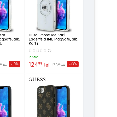
Karl
Husa iPhone 16e Karl
gSafe, alb,
Lagerfeld IML MagSafe, alb,
d,
Karl`s
HH
Head, KLHMPSE4HLSKIH
(0)
In stoc
124
99
lei
-10%
-10%
138
99
99
lei
lei