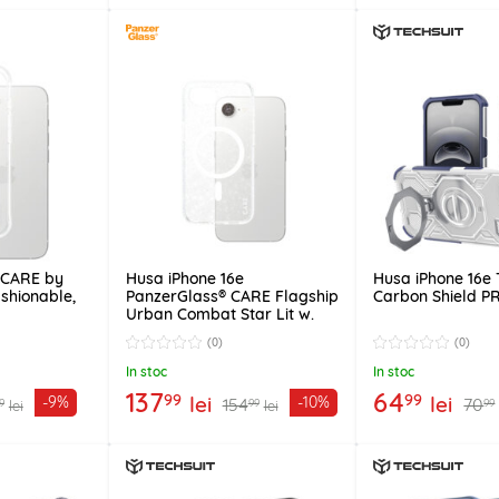
 CARE by
Husa iPhone 16e
Husa iPhone 16e 
shionable,
PanzerGlass® CARE Flagship
Carbon Shield PR
Urban Combat Star Lit w.
White Qi Compatible,
(0)
(0)
transparenta
In stoc
In stoc
137
64
99
99
lei
lei
-9%
-10%
154
70
9
99
99
lei
lei