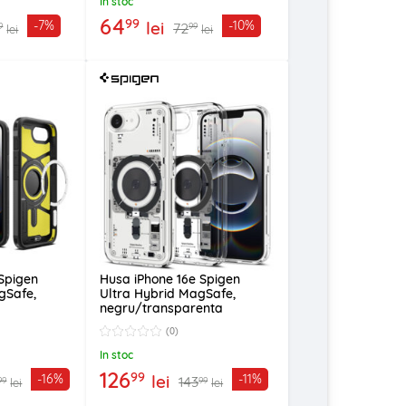
In stoc
64
99
lei
-7%
-10%
72
9
99
lei
lei
 Spigen
Husa iPhone 16e Spigen
gSafe,
Ultra Hybrid MagSafe,
negru/transparenta
(0)
In stoc
126
99
lei
-16%
-11%
143
99
99
lei
lei