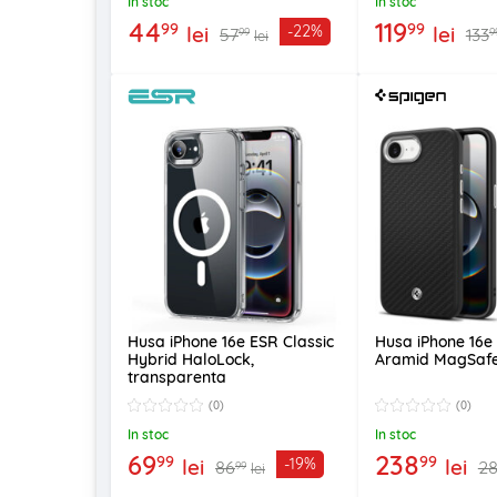
In stoc
In stoc
44
119
99
99
lei
lei
-22%
57
133
99
9
lei
Husa iPhone 16e ESR Classic
Husa iPhone 16e
Hybrid HaloLock,
Aramid MagSafe
transparenta
(0)
(0)
In stoc
In stoc
69
238
99
99
lei
lei
-19%
86
2
99
lei