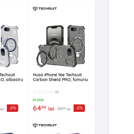
Techsuit
Husa iPhone 16e Techsuit
O, albastru
Carbon Shield PRO, fumuriu
(0)
In stoc
64
99
lei
-8%
-8%
70
99
lei
lei