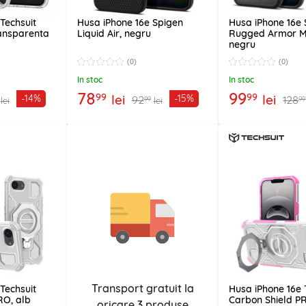
Techsuit
Husa iPhone 16e Spigen
Husa iPhone 16e
ansparenta
Liquid Air, negru
Rugged Armor M
negru
(0)
(0)
In stoc
In stoc
78
99
99
99
lei
lei
-14%
-15%
92
128
99
99
lei
lei
Transport gratuit la
Techsuit
Husa iPhone 16e 
RO, alb
Carbon Shield PR
oricare
3 produse