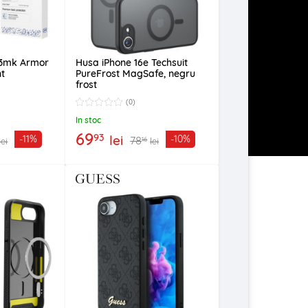
 3mk Armor
Husa iPhone 16e Techsuit
nt
PureFrost MagSafe, negru
frost
(0)
In stoc
69
93
lei
-11%
-10%
78
16
lei
lei