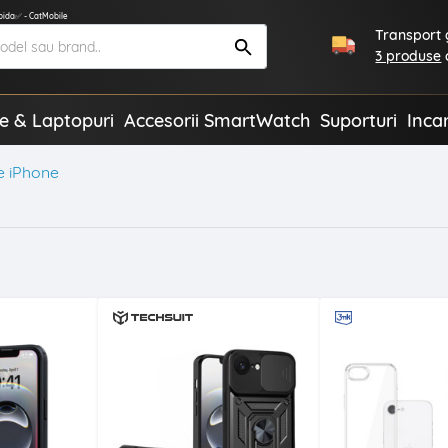
apida✅ - CatMobile
Transport g
3 produse
te & Laptopuri
Accesorii SmartWatch
Suporturi
Inca
e iPhone