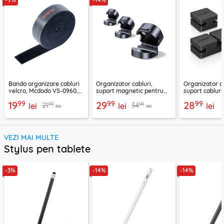
Banda organizare cabluri
Organizator cabluri,
Organizator ca
velcro, Mcdodo VS-0960,
suport magnetic pentru
suport cablur
1m, negru
birou Ugreen 45797
negru, 70585
99
99
99
19
29
28
99
99
21
34
lei
lei
lei
lei
lei
VEZI MAI MULTE
Stylus pen tablete
-3%
-14%
-14%