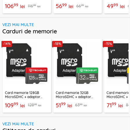
THSM20, gri
THSM34, gri
THSM33, gri
99
99
99
106
56
49
99
99
116
66
lei
lei
lei
lei
lei
VEZI MAI MULTE
Carduri de memorie
-14%
-18%
-15%
Card memorie 128GB
Card memorie 32GB
Card memori
MicroSDHC + adaptor
MicroSDHC + adaptor
MicroSDHC + 
Techsuit THCM26, rosu
Techsuit THCM11, verde
Techsuit THCM
99
99
99
109
51
71
99
99
128
63
8
lei
lei
lei
lei
lei
VEZI MAI MULTE