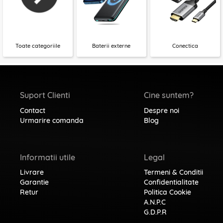
Toate categoriile
Baterii externe
Conectica
Suport Clienti
Cine suntem?
Contact
Despre noi
Urmarire comanda
Blog
Informatii utile
Legal
Livrare
Termeni & Conditii
Garantie
Confidentialitate
Retur
Politica Cookie
A.N.P.C
G.D.P.R