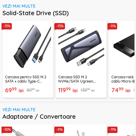
VEZI MAI MULTE
Solid-State Drive (SSD)
-13%
-13%
-9%
Carcasa pentru SSD M.2
Carcasa SSD M.2
Carcasa rack
SATA + cablu Type-C
NVMe/SATA Ugreen,
cablu Micro-B
Ugreen, gri, 10903
Type-C, 10Gbps, gri, 90264
6Gbps, negru,
99
99
99
69
119
74
99
99
80
138
lei
lei
lei
lei
lei
VEZI MAI MULTE
Adaptoare / Convertoare
-10%
-9%
-11%