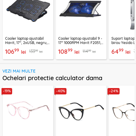
Cooler laptop ajustabil
Cooler laptop ajustabil 9 -
Suport laptop 
Havit, 17", 2xUSB, negru,
17" 1000RPM Havit F2051,
birou Yesido L
F2076
negru
99
99
99
106
108
64
99
99
133
114
7
lei
lei
lei
lei
lei
VEZI MAI MULTE
Ochelari protectie calculator dama
-19%
-40%
-24%