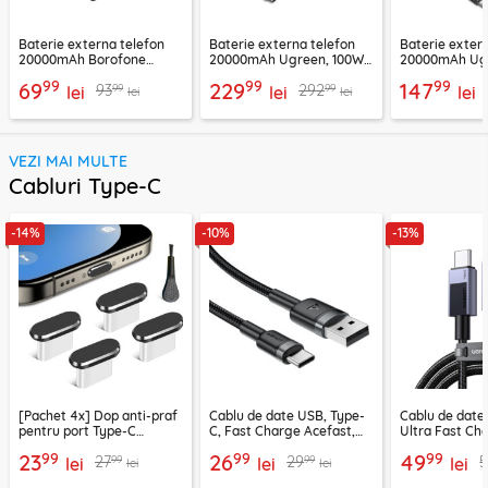
Baterie externa telefon
Baterie externa telefon
Baterie exter
20000mAh Borofone
20000mAh Ugreen, 100W,
20000mAh Ugr
BJ78A, negru
negru, 25188
25683
99
99
99
69
229
147
99
99
93
292
lei
lei
lei
lei
lei
VEZI MAI MULTE
Cabluri Type-C
-14%
-10%
-13%
[Pachet 4x] Dop anti-praf
Cablu de date USB, Type-
Cablu de date
pentru port Type-C
C, Fast Charge Acefast,
Ultra Fast Ch
Techsuit AD1, negru
C22-04, 1.2m
2m Ugreen, gr
99
99
99
23
26
49
99
99
27
29
5
lei
lei
lei
lei
lei