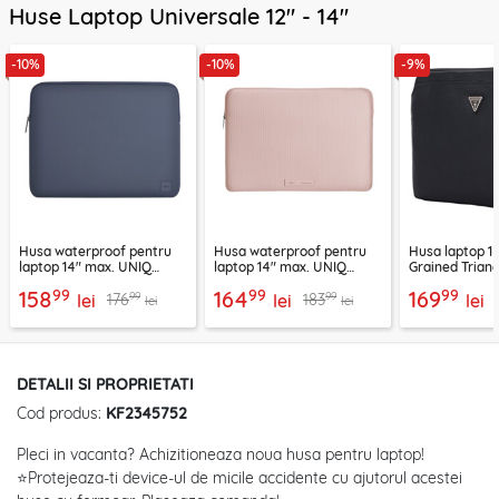
Huse Laptop Universale 12" - 14"
-10%
-10%
-9%
Husa waterproof pentru
Husa waterproof pentru
Husa laptop 1
laptop 14" max. UNIQ
laptop 14" max. UNIQ
Grained Trian
Cyprus, bleu
Cyprus Ridge, roz
negru, GUCS
99
99
99
158
164
169
99
99
176
183
lei
lei
lei
lei
lei
DETALII SI PROPRIETATI
Cod produs:
KF2345752
Pleci in vacanta? Achizitioneaza noua husa pentru laptop!
⭐Protejeaza-ti device-ul de micile accidente cu ajutorul acestei