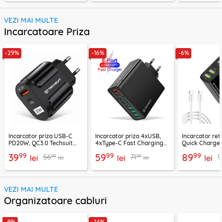
VEZI MAI MULTE
Incarcatoare Priza
-29%
-16%
-6%
Incarcator priza USB-C
Incarcator priza 4xUSB,
Incarcator re
PD20W, QC3.0 Techsuit
4xType-C Fast Charging
Quick Charge 
EasyPowerX, negru,
Techsuit OctaChargeX,
tip C Techsuit
99
99
99
39
59
89
99
99
56
71
9
CHPD038
lei
negru, CHPD224
lei
CHC2
lei
lei
lei
VEZI MAI MULTE
Organizatoare cabluri
-9%
-14%