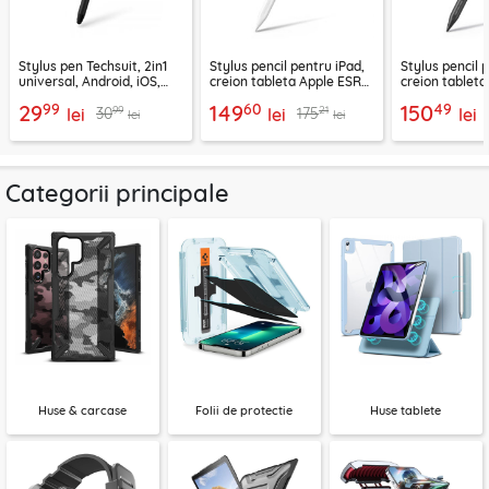
Stylus pen Techsuit, 2in1
Stylus pencil pentru iPad,
Stylus pencil 
universal, Android, iOS,
creion tableta Apple ESR
creion tablet
aluminiu, negru, JC01
Geo, alb
Geo, negru
99
60
49
29
149
150
99
21
30
175
lei
lei
lei
lei
lei
Categorii principale
Huse & carcase
Folii de protectie
Huse tablete