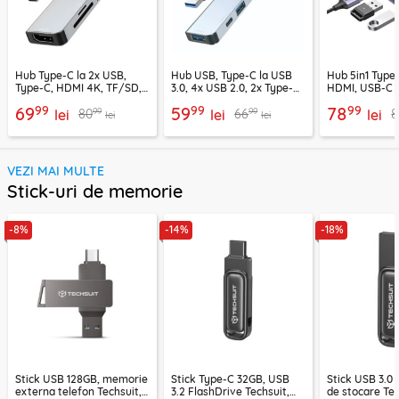
Hub Type-C la 2x USB,
Hub USB, Type-C la USB
Hub 5in1 Type-
Type-C, HDMI 4K, TF/SD,
3.0, 4x USB 2.0, 2x Type-C
HDMI, USB-C 
PD100W Techsuit H5
Techsuit H6
PD100W, 1549
99
99
99
69
59
78
99
99
80
66
8
lei
lei
lei
lei
lei
VEZI MAI MULTE
Stick-uri de memorie
-8%
-14%
-18%
Stick USB 128GB, memorie
Stick Type-C 32GB, USB
Stick USB 3.0 
externa telefon Techsuit,
3.2 FlashDrive Techsuit,
de stocare Tec