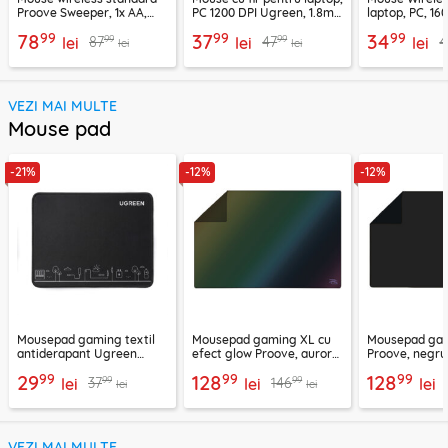
Proove Sweeper, 1x AA,
PC 1200 DPI Ugreen, 1.8m,
laptop, PC, 16
WMSW00011001
negru, 90789
KB15, argintiu
99
99
99
78
37
34
99
99
87
47
4
lei
lei
lei
lei
lei
VEZI MAI MULTE
Mouse pad
-21%
-12%
-12%
Mousepad gaming textil
Mousepad gaming XL cu
Mousepad ga
antiderapant Ugreen
efect glow Proove, aurora,
Proove, negru
CY016, 260 x 200mm
MPRD00300014
MPRD0030000
99
99
99
29
128
128
99
99
37
146
lei
lei
lei
lei
lei
VEZI MAI MULTE