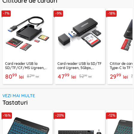
Cititoare de carduri
-7%
-9%
-18%
Card reader USB la
Card reader USB la SD/TF
Cititor de car
SD/TF/CF/MS Ugreen,
card Ugreen, 5Gbps,
Type-C la TF Y
170MB/s, negru, 30333
negru, 40752
negru, GS37
99
99
99
80
47
29
99
99
87
52
3
lei
lei
lei
lei
lei
VEZI MAI MULTE
Tastaturi
-16%
-20%
-12%