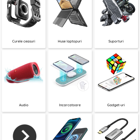
Curele ceasuri
Huse laptopuri
Suporturi
Audio
Incarcatoare
Gadget-uri