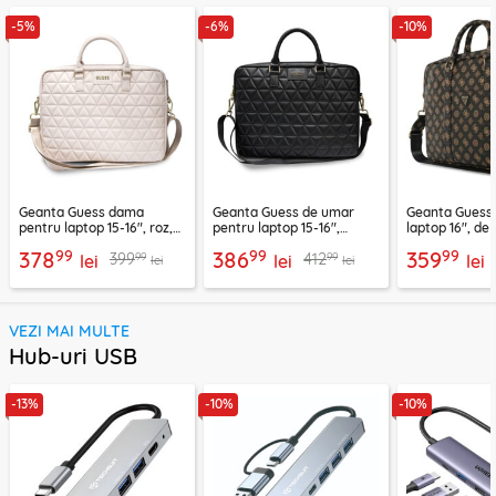
-5%
-6%
-10%
Geanta Guess dama
Geanta Guess de umar
Geanta Guess
pentru laptop 15-16", roz,
pentru laptop 15-16",
laptop 16", de
GUCB15QLPK
negru, GUCB15QLBK
GUCB16PGPO
99
99
99
378
386
359
99
99
399
412
lei
lei
lei
lei
lei
VEZI MAI MULTE
Hub-uri USB
-13%
-10%
-10%