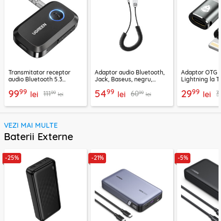
Transmitator receptor
Adaptor audio Bluetooth,
Adaptor OTG 
audio Bluetooth 5.3
Jack, Baseus, negru,
Lightning la T
Ugreen, CM596, negru
CABA01-01
Techsuit A11, g
99
99
99
99
54
29
99
99
111
60
3
lei
lei
lei
lei
lei
VEZI MAI MULTE
Baterii Externe
-25%
-21%
-5%