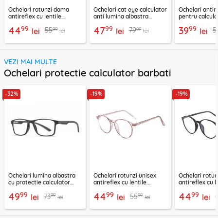
Ochelari rotunzi dama
Ochelari cat eye calculator
Ochelari anti
antireflex cu lentile
anti lumina albastra
pentru calcula
protectie calculator,
Techsuit, negru, F93308
negru, 8808
99
99
99
44
47
39
99
99
55
79
5
F8551-C5
lei
lei
lei
lei
lei
VEZI MAI MULTE
Ochelari protectie calculator barbati
-32%
-19%
-19%
Ochelari lumina albastra
Ochelari rotunzi unisex
Ochelari rotun
cu protectie calculator
antireflex cu lentile
antireflex cu l
Techsuit, negru, F2388
protectie calculator,
protectie calc
99
99
99
49
44
44
99
99
73
55
lei
F8551-C3
lei
F8551-C2
lei
lei
lei