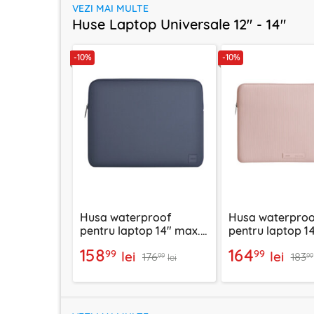
VEZI MAI MULTE
Huse Laptop Universale 12" - 14"
-10%
-10%
Husa waterproof
Husa waterproo
pentru laptop 14" max.
pentru laptop 1
UNIQ Cyprus, bleu
UNIQ Cyprus Rid
158
164
99
99
lei
lei
176
183
99
99
lei