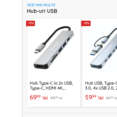
VEZI MAI MULTE
Hub-uri USB
-13%
-10%
Hub Type-C la 2x USB,
Hub USB, Type-C
Type-C, HDMI 4K,
3.0, 4x USB 2.0,
TF/SD, PD100W Techsuit
C Techsuit H6
69
59
99
99
lei
lei
80
66
H5
99
99
lei
le