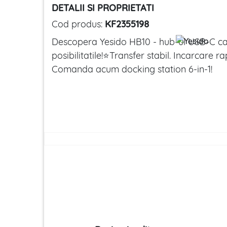
DETALII SI PROPRIETATI
Cod produs:
KF2355198
Descopera Yesido HB10 - hub-ul USB-C car
posibilitatile!⭐Transfer stabil. Incarcare 
Comanda acum docking station 6-in-1!