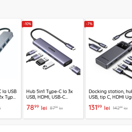
-10%
-7%
 la USB
Hub 5in1 Type-C la 3x
Docking station, hu
 2x Type-
USB, HDMI, USB-C
USB, tip C, HDMI Ug
Ugreen, 4K, PD100W,
100W, 35998
78
131
99
99
lei
lei
87
142
15495
99
99
i
lei
lei