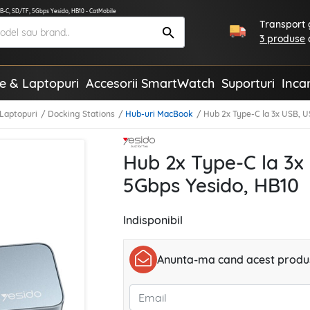
SB-C, SD/TF, 5Gbps Yesido, HB10 - CatMobile
Transport g
3 produse
te & Laptopuri
Accesorii SmartWatch
Suporturi
Inca
 Laptopuri
Docking Stations
Hub-uri MacBook
Hub 2x Type-C la 3x USB, 
Hub 2x Type-C la 3x
5Gbps Yesido, HB10
Indisponibil
Anunta-ma cand acest produs