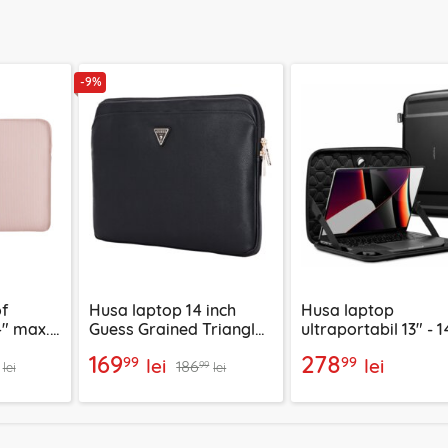
-9%
f
Husa laptop 14 inch
Husa laptop
4" max.
Guess Grained Triangle
ultraportabil 13" - 1
ge, roz
Logo, negru,
Spigen Rugged Ar
169
278
99
99
lei
lei
186
GUCS14ZPGTSPSK
Pro Pouch, negru
99
lei
lei