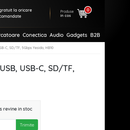
0
ratuit la oricare
Produse
in cos
comandate
rcatoare
Conectica
Audio
Gadgets
B2B
USB-C, SD/TF, 5Gbps Yesido, HB10
 USB, USB-C, SD/TF,
 revine in stoc
Trimite