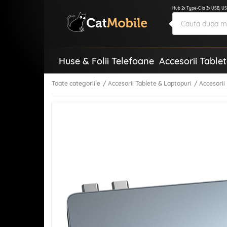
Hub 2x Type-C la 3x USB, U
Huse & Folii Telefoane
Accesorii Table
Toate categoriile
Accesorii Tablete & Laptopuri
Accesorii