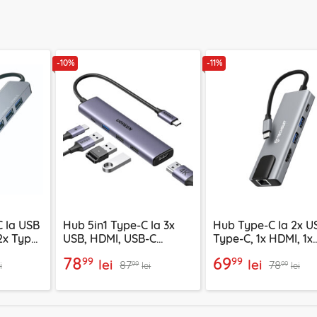
-10%
-11%
 la USB
Hub 5in1 Type-C la 3x
Hub Type-C la 2x US
 2x Type-
USB, HDMI, USB-C
Type-C, 1x HDMI, 1x
Ugreen, 4K, PD100W,
RJ45 Techsuit H1
78
69
99
99
lei
lei
87
78
15495
99
99
i
lei
lei