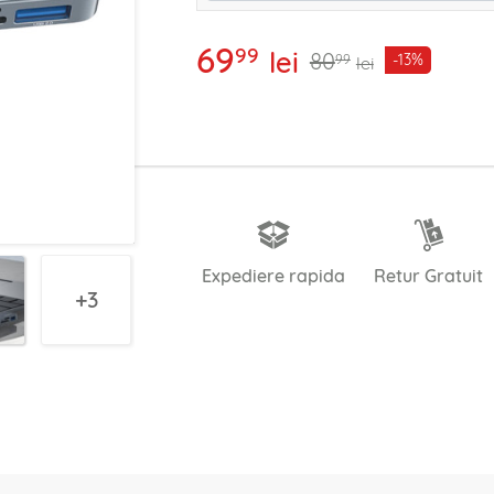
69
99
lei
80
-13%
99
lei
Expediere rapida
Retur Gratuit
3