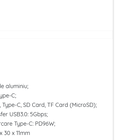
de aluminiu;
Type-C;
B, Type-C, SD Card, TF Card (MicroSD);
sfer USB3.0: 5Gbps;
arcare Type-C: PD96W;
 x 30 x 11mm