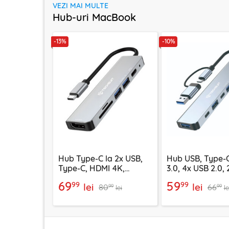
VEZI MAI MULTE
Hub-uri MacBook
-13%
-10%
Hub Type-C la 2x USB,
Hub USB, Type-C
Type-C, HDMI 4K,
3.0, 4x USB 2.0,
TF/SD, PD100W Techsuit
C Techsuit H6
69
59
99
99
lei
lei
80
66
H5
99
99
lei
le