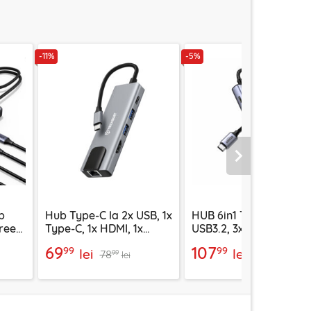
-11%
-5%
Urmatorul
b
Hub Type-C la 2x USB, 1x
HUB 6in1 Type-C la 2x
reen,
Type-C, 1x HDMI, 1x
USB3.2, 3x Type-C, HD
RJ45 Techsuit H1
Ugreen, 35999
69
107
99
99
lei
lei
78
113
99
99
lei
lei