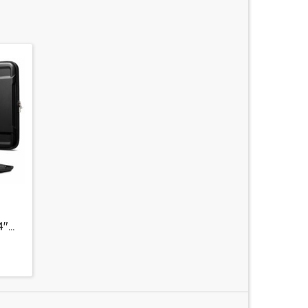
4"
mor