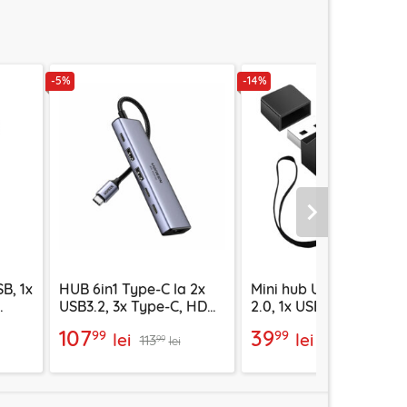
-5%
-14%
Urmatorul
B, 1x
HUB 6in1 Type-C la 2x
Mini hub USB la 2x USB
USB3.2, 3x Type-C, HDMI
2.0, 1x USB 3.0 Techsuit
Ugreen, 35999
EchoLink H11
107
39
99
99
lei
lei
113
46
99
99
lei
lei