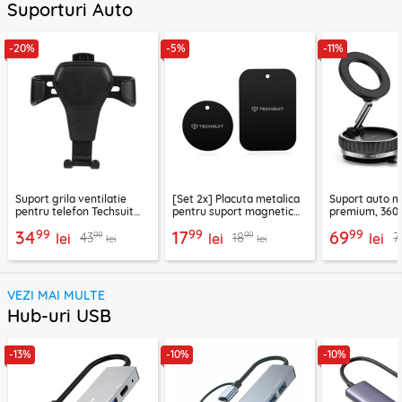
Suporturi Auto
-20%
-5%
-11%
Suport grila ventilatie
[Set 2x] Placuta metalica
Suport auto m
pentru telefon Techsuit
pentru suport magnetic
premium, 360°
H01, negru
telefon Techsuit MP03,
VacuumGripX 
99
99
99
34
17
69
99
99
43
18
7
lei
negru
lei
lei
lei
lei
VEZI MAI MULTE
Hub-uri USB
-13%
-10%
-10%