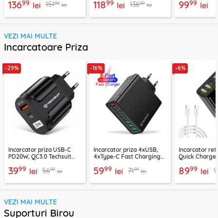
99
99
99
136
118
99
99
99
151
136
lei
lei
lei
lei
lei
VEZI MAI MULTE
Incarcatoare Priza
-29%
-16%
-6%
Incarcator priza USB-C
Incarcator priza 4xUSB,
Incarcator re
PD20W, QC3.0 Techsuit
4xType-C Fast Charging
Quick Charge 
EasyPowerX, negru,
Techsuit OctaChargeX,
tip C Techsuit
99
99
99
39
59
89
99
99
56
71
9
CHPD038
lei
negru, CHPD224
lei
CHC2
lei
lei
lei
VEZI MAI MULTE
Suporturi Birou