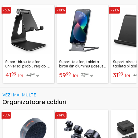
-6%
-18%
-21%
Suport birou telefon
Suport telefon, tableta
Suport birou t
universal pliabil, reglabil
birou din aluminiu Baseus,
tableta pliabil
aluminiu Techsuit Z4A,
LUKP000013
negru, ABS-B
99
99
99
41
59
31
99
99
44
73
4
negru
lei
lei
lei
lei
lei
VEZI MAI MULTE
Organizatoare cabluri
-9%
-14%