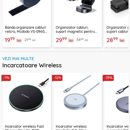
Banda organizare cabluri
Organizator cabluri,
Organizator ca
velcro, Mcdodo VS-0960,
suport magnetic pentru
suport cablur
1m, negru
birou Ugreen 45797
negru, 70585
99
99
99
19
29
28
99
99
21
34
lei
lei
lei
lei
lei
VEZI MAI MULTE
Incarcatoare Wireless
-11%
-12%
-39%
Incarcator wireless Fast
Incarcator wireless
Incarcator wir