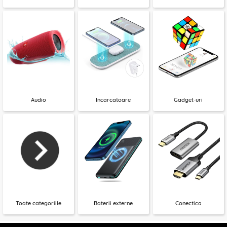
Audio
Incarcatoare
Gadget-uri
Toate categoriile
Baterii externe
Conectica