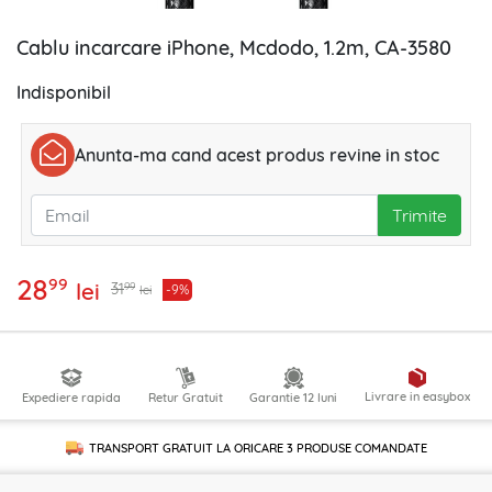
Cablu incarcare iPhone, Mcdodo, 1.2m, CA-3580
Indisponibil
Anunta-ma cand acest produs revine in stoc
Trimite
28
99
lei
99
31
-9%
lei
Livrare in easybox
Expediere rapida
Retur Gratuit
Garantie 12 luni
TRANSPORT GRATUIT LA ORICARE
3 PRODUSE
COMANDATE