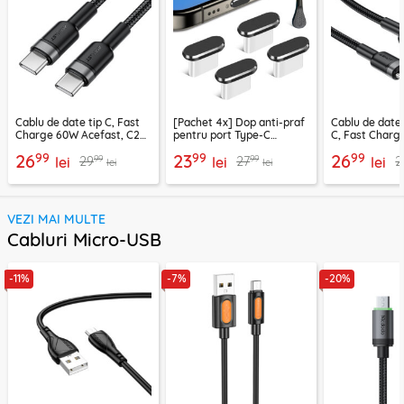
Cablu de date tip C, Fast
[Pachet 4x] Dop anti-praf
Cablu de date
Charge 60W Acefast, C22-
pentru port Type-C
C, Fast Charg
03, 1.2m
Techsuit AD1, negru
C22-04, 1.2m
99
99
99
26
23
26
99
99
29
27
2
lei
lei
lei
lei
lei
VEZI MAI MULTE
Cabluri Micro-USB
-11%
-7%
-20%