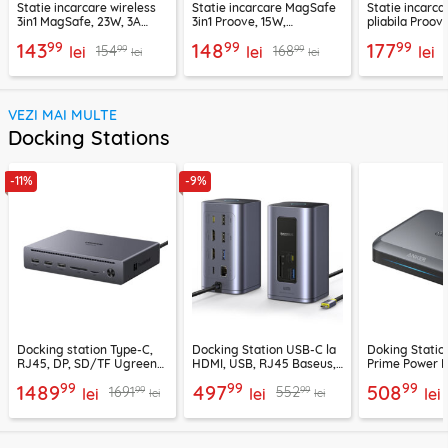
Statie incarcare wireless
Statie incarcare MagSafe
Statie incarca
3in1 MagSafe, 23W, 3A
3in1 Proove, 15W,
pliabila Proove
Acefast, E20
WSEF15010001
WSME1501000
99
99
99
143
148
177
99
99
154
168
lei
lei
lei
lei
lei
VEZI MAI MULTE
Docking Stations
-11%
-9%
Docking station Type-C,
Docking Station USB-C la
Doking Statio
RJ45, DP, SD/TF Ugreen
HDMI, USB, RJ45 Baseus,
Prime Power 
75795F, 8K, 120Gbps, gri
B00568103813-00
2x Type-C, US
99
99
99
1489
497
508
99
99
1691
552
lei
lei
negru
lei
lei
lei