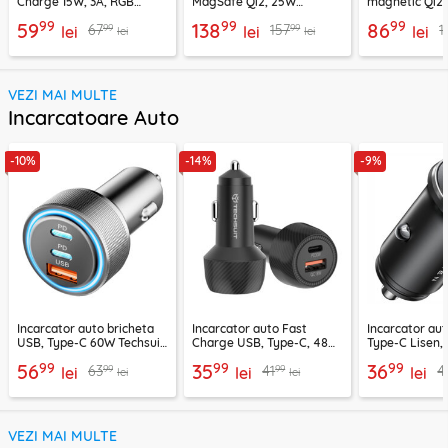
Charge 15W, 3A, RGB
MagSafe Qi2, 25W
magnetic Qi2
Techsuit SlimChargX,
Ugreen, bleu, 55959
15W, gri, 5520
99
99
99
59
138
86
99
99
67
157
1
CHWR031
lei
lei
lei
lei
lei
VEZI MAI MULTE
Incarcatoare Auto
-10%
-14%
-9%
Incarcator auto bricheta
Incarcator auto Fast
Incarcator au
USB, Type-C 60W Techsuit
Charge USB, Type-C, 48W
Type-C Lisen,
C6, arginsiu
Techsuit C7, negru
99
99
99
56
35
36
99
99
63
41
4
lei
lei
lei
lei
lei
VEZI MAI MULTE