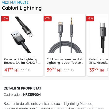
VEZI MAI MULTE
Cabluri Lightning
-6%
-11%
-9%
Cablu de date Lightning
Cablu audio premium Hi-Fi
Cablu incarca
Baseus, 2A, 3m, CALKLF-
Lightning la Jack Techsuit
36W, Mcdodo, 
RG1
SoundFleX AC5
2850
99
99
99
41
39
39
99
99
44
44
4
lei
lei
lei
lei
lei
DETALII SI PROPRIETATI
Cod produs:
KF2359004
Bucura-te de eficienta zilnica cu cablul Lightning Mcdodo,
conceput pentru performanta constanta si rezistenta pe termen