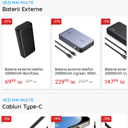
VEZI MAI MULTE
Baterii Externe
-25%
-21%
-5%
Baterie externa telefon
Baterie externa telefon
Baterie exter
20000mAh Borofone
20000mAh Ugreen, 100W,
20000mAh Ugr
BJ78A, negru
negru, 25188
25683
99
99
99
69
229
147
99
99
93
292
lei
lei
lei
lei
lei
VEZI MAI MULTE
Cabluri Type-C
-10%
-14%
-10%