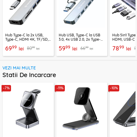
Hub Type-C la 2x USB,
Hub USB, Type-C la USB
Hub 5in1 Type-
Type-C, HDMI 4K, TF/SD,
3.0, 4x USB 2.0, 2x Type-C
HDMI, USB-C 
PD100W Techsuit H5
Techsuit H6
PD100W, 1549
99
99
99
69
59
78
99
99
80
66
8
lei
lei
lei
lei
lei
VEZI MAI MULTE
Statii De Incarcare
-7%
-11%
-10%