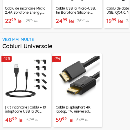
Cablu de incarcare Micro
Cablu USB la Micro-USB,
Cablu de date
2.4A Borofone Energy,
1m Borofone Silicone,
USB, QC4.0, 1
negru, BX121
negru, BX114
CA-3990, neg
99
99
99
22
24
19
99
99
25
26
2
lei
lei
lei
lei
lei
VEZI MAI MULTE
Cabluri Universale
-15%
-7%
[Kit incarcare] Cablu + 10
Cablu DisplayPort 4K
adaptoare USB la DC
laptop, TV, universal
Techsuit ChargeNest
Ugreen, 2m, 1.2V, 10211
99
99
48
59
99
99
57
64
AC21, negru
lei
lei
lei
lei