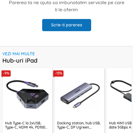
Parerea ta ne ajuta sa imbunatatim serviciile pe care
ti le oferim
Scrie-ti parerea
VEZI MAI MULTE
Hub-uri iPad
-9%
-13%
Hub Type-C la 2xUSB,
Docking station, hub USB,
Hub 4IN1 USB3
Type-C, HDMI 4k, PD100W,
Type-C, DP Ugreen,
date 5Gbps An
Proove, HBPG10221205
PD100W, 75642