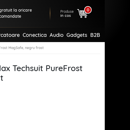
0
ratuit la oricare
Produse
in cos
comandate
rcatoare
Conectica
Audio
Gadgets
B2B
Frost MagSafe, negru frost
Max Techsuit PureFrost
t