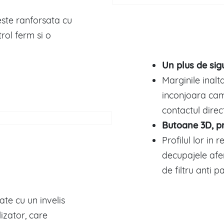
ste ranforsata cu
rol ferm si o
Un plus de sig
Marginile inalt
inconjoara cam
contactul direc
Butoane 3D, pr
Profilul lor in r
decupajele afe
de filtru anti pa
ate cu un invelis
lizator, care