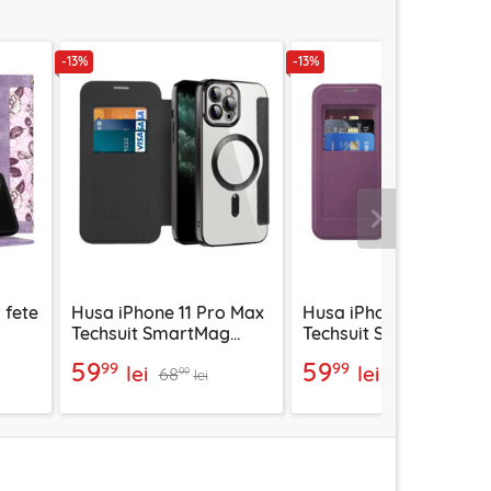
-13%
-13%
Urmatorul
 fete
Husa iPhone 11 Pro Max
Husa iPhone 11 Pro Ma
Techsuit SmartMag
Techsuit SmartMag
 mov
Book Case, negru
Book Case, mov
59
59
99
99
lei
lei
68
68
99
99
lei
lei