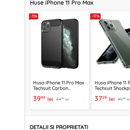
Huse iPhone 11 Pro Max
-11%
-17%
Husa iPhone 11 Pro Max
Husa iPhone 11 
Techsuit Carbon
Techsuit Shockp
Silicone, negru
Clear Silicone,
39
37
99
29
lei
lei
44
45
transparenta
99
35
lei
le
DETALII SI PROPRIETATI