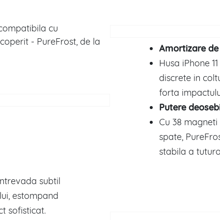
compatibila cu
coperit - PureFrost, de la
Amortizare de
Husa iPhone 11
discrete in colt
forta impactulu
Putere deoseb
Cu 38 magneti 
spate, PureFros
stabila a tutur
intrevada subtil
ului, estompand
t sofisticat.