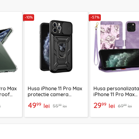
-10%
-57%
Pro Max
Husa iPhone 11 Pro Max
Husa personalizata
roof
protectie camera
iPhone 11 Pro Max
Techsuit CamShield
Techsuit FlipCraft,
49
29
99
99
lei
lei
55
69
Series, negru
99
99
i
lei
lei