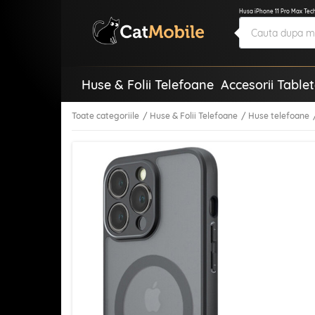
Husa iPhone 11 Pro Max Tech
Huse & Folii Telefoane
Accesorii Table
Toate categoriile
Huse & Folii Telefoane
Huse telefoane