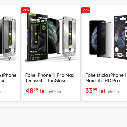
-9%
-5%
e iPhone
Folie iPhone 11 Pro Max
Folie sticla iPhone 1
uit
Techsuit TitanGlass
Max Lito HD Pro
over,
FullCover, negru
Privacy, negru
48
33
99
99
lei
lei
53
35
99
99
i
lei
lei