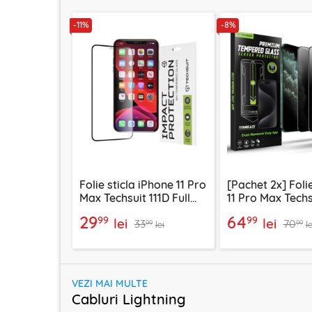
-11%
-8%
Folie sticla iPhone 11 Pro
[Pachet 2x] Foli
Max Techsuit 111D Full
11 Pro Max Techs
Glue Full Cover, negru
TitanGlass FullC
29
64
99
99
lei
lei
33
70
privacy
99
99
lei
le
VEZI MAI MULTE
Cabluri Lightning