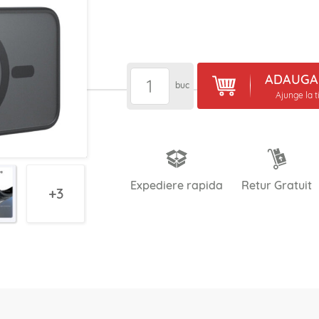
ADAUGA 
buc
Ajunge la t
Expediere rapida
Retur Gratuit
3