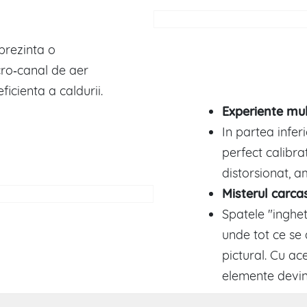
prezinta o
cro‑canal de aer
icienta a caldurii.
Experiente mu
In partea inferi
perfect calibrat
distorsionat, a
Misterul carca
Spatele "inghe
unde tot ce se 
pictural. Cu ac
elemente devin 