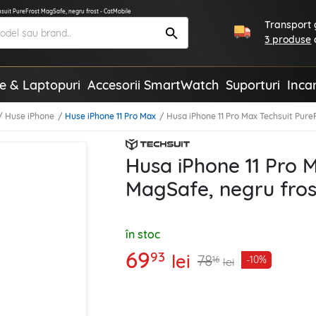
suit PureFrost MagSafe, negru frost - CatMobile
Transport g
3 produse
te & Laptopuri
Accesorii SmartWatch
Suporturi
Inca
Huse iPhone
Huse iPhone 11 Pro Max
Husa iPhone 11 Pro Max Techsuit Pure
Husa iPhone 11 Pro 
MagSafe, negru fros
în stoc
69
93
lei
78
-10%
16
lei