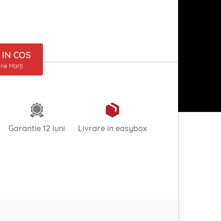
IN COS
ine Marți
Garantie 12 luni
Livrare in easybox