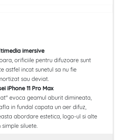
ltimedia imersive
oara, orificiile pentru difuzoare sunt
e astfel incat sunetul sa nu fie
mortizat sau deviat.
sei iPhone 11 Pro Max
tat" evoca geamul aburit dimineata,
afla in fundal capata un aer difuz,
easta abordare estetica, logo-ul si alte
simple siluete.