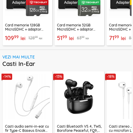
Card memorie 128GB
Card memorie 32GB
Card memori
MicroSDHC + adaptor
MicroSDHC + adaptor
MicroSDHC + 
Techsuit THCM26, rosu
Techsuit THCM11, verde
Techsuit THCM
99
99
99
109
51
71
99
99
128
63
8
lei
lei
lei
lei
lei
VEZI MAI MULTE
Casti In-Ear
-14%
-13%
-18%
Casti audio semi-in-ear cu
Casti Bluetooth V5.4, TWS,
Casti stereo 
fir Type-C Baseus Encok
Borofone Peaceful, FQ9,
cu microfon Li