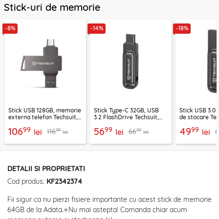
Stick-uri de memorie
-8%
-14%
-18%
Stick USB 128GB, memorie
Stick Type-C 32GB, USB
Stick USB 3.0 
externa telefon Techsuit,
3.2 FlashDrive Techsuit,
de stocare Tec
THSM20, gri
THSM34, gri
THSM33, gri
99
99
99
106
56
49
99
99
116
66
lei
lei
lei
lei
lei
DETALII SI PROPRIETATI
Cod produs:
KF2342374
Fii sigur ca nu pierzi fisiere importante cu acest stick de memorie
64GB de la Adata.⭐Nu mai astepta! Comanda chiar acum