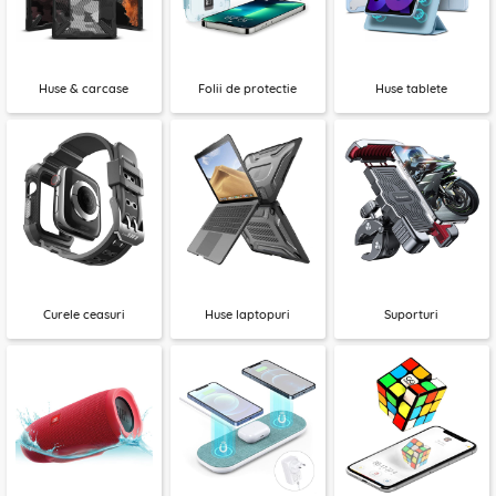
Huse & carcase
Folii de protectie
Huse tablete
Curele ceasuri
Huse laptopuri
Suporturi