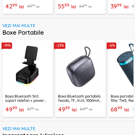
CZ19, alb
negru
1.2m, alb
99
99
99
42
55
39
99
99
49
64
4
lei
lei
lei
lei
lei
VEZI MAI MULTE
Boxe Portabile
-19%
-23%
-6%
Boxa Bluetooth 3in1,
Boxa Bluetooth portabila
Boxa portabil
suport telefon + power
Yesido, TF, AUX, 1000mAh,
10W, TWS, Rad
bank, Borofone Marea,
YSW24, negru
Borofone Loud
99
99
99
49
49
68
99
99
61
64
7
BR200
lei
lei
lei
lei
lei
VEZI MAI MULTE