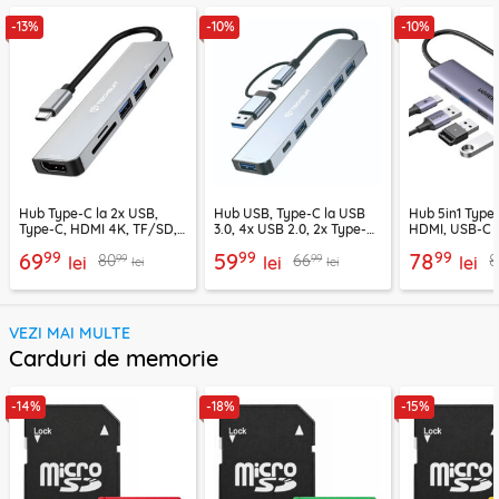
-13%
-10%
-10%
Hub Type-C la 2x USB,
Hub USB, Type-C la USB
Hub 5in1 Type-
Type-C, HDMI 4K, TF/SD,
3.0, 4x USB 2.0, 2x Type-C
HDMI, USB-C 
PD100W Techsuit H5
Techsuit H6
PD100W, 1549
99
99
99
69
59
78
99
99
80
66
8
lei
lei
lei
lei
lei
VEZI MAI MULTE
Carduri de memorie
-14%
-18%
-15%