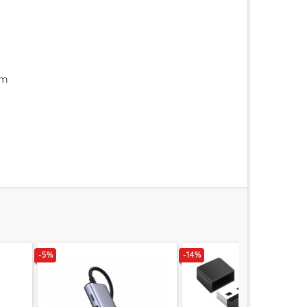
im
-5%
-14%