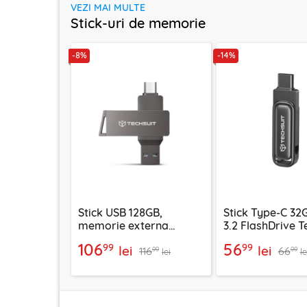
VEZI MAI MULTE
Stick-uri de memorie
-8%
-14%
Stick USB 128GB,
Stick Type-C 32
memorie externa
3.2 FlashDrive T
telefon Techsuit,
THSM34, gri
106
56
99
99
lei
lei
116
66
THSM20, gri
99
99
lei
le