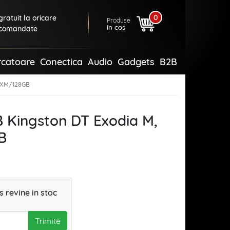
0
ratuit la oricare
Produse
in cos
comandate
rcatoare
Conectica
Audio
Gadgets
B2B
DTXM/128GB
 Kingston DT Exodia M,
B
 revine in stoc
Trimite