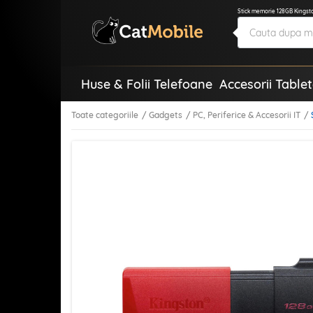
Stick memorie 128GB Kingst
Huse & Folii Telefoane
Accesorii Table
Toate categoriile
Gadgets
PC, Periferice & Accesorii IT