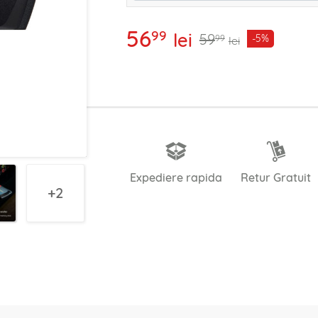
56
99
lei
59
-5%
99
lei
Expediere rapida
Retur Gratuit
2