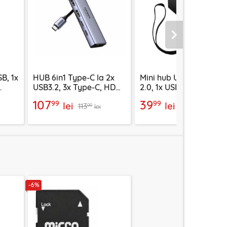
Urmatorul
B, 1x
HUB 6in1 Type-C la 2x
Mini hub USB la 2x USB
USB3.2, 3x Type-C, HDMI
2.0, 1x USB 3.0 Techsuit
Ugreen, 35999
EchoLink H11
107
39
99
99
lei
lei
113
46
99
99
lei
lei
-6%