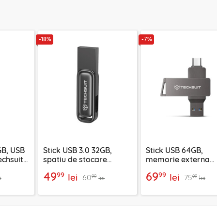
-18%
-7%
GB, USB
Stick USB 3.0 32GB,
Stick USB 64GB,
echsuit,
spatiu de stocare
memorie externa
Techsuit, THSM33, gri
telefon Techsuit,
49
69
99
99
lei
lei
60
75
THSM20, gri
99
99
i
lei
lei