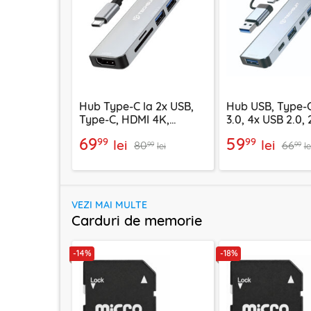
Hub Type-C la 2x USB,
Hub USB, Type-C
Type-C, HDMI 4K,
3.0, 4x USB 2.0,
TF/SD, PD100W Techsuit
C Techsuit H6
69
59
99
99
lei
lei
80
66
H5
99
99
lei
le
VEZI MAI MULTE
Carduri de memorie
-14%
-18%