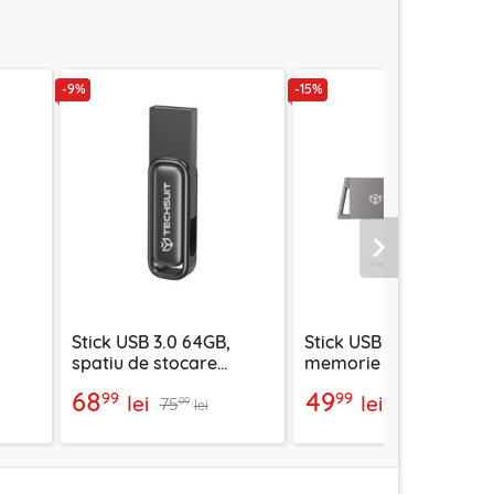
-9%
-15%
Urmatorul
Stick USB 3.0 64GB,
Stick USB 16GB,
spatiu de stocare
memorie externa
Techsuit, THSM33, gri
telefon Techsuit,
68
49
99
99
lei
lei
75
58
THSM19, gri
99
99
lei
lei