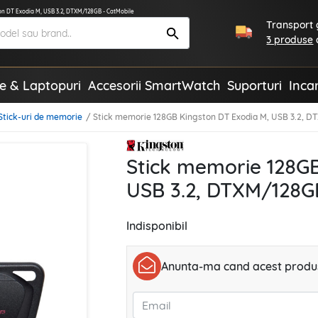
on DT Exodia M, USB 3.2, DTXM/128GB - CatMobile
Transport g
3 produse
te & Laptopuri
Accesorii SmartWatch
Suporturi
Inca
Stick-uri de memorie
Stick memorie 128GB Kingston DT Exodia M, USB 3.2, 
Stick memorie 128GB
USB 3.2, DTXM/128G
Indisponibil
Anunta-ma cand acest produs