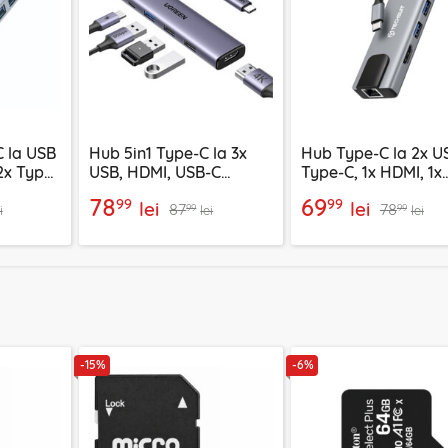
 la USB
Hub 5in1 Type-C la 3x
Hub Type-C la 2x US
 2x Type-
USB, HDMI, USB-C
Type-C, 1x HDMI, 1x
Ugreen, 4K, PD100W,
RJ45 Techsuit H1
78
69
99
99
lei
lei
87
78
15495
99
99
i
lei
lei
-15%
-6%