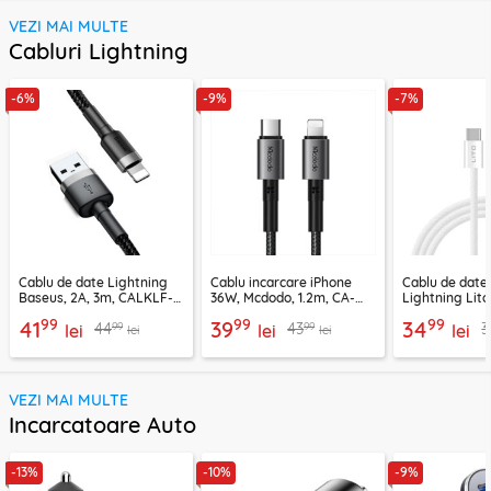
VEZI MAI MULTE
Cabluri Lightning
-6%
-9%
-7%
Cablu de date Lightning
Cablu incarcare iPhone
Cablu de date
Baseus, 2A, 3m, CALKLF-
36W, Mcdodo, 1.2m, CA-
Lightning Lito
RG1
2850
LD04CL
99
99
99
41
39
34
99
99
44
43
3
lei
lei
lei
lei
lei
VEZI MAI MULTE
Incarcatoare Auto
-13%
-10%
-9%