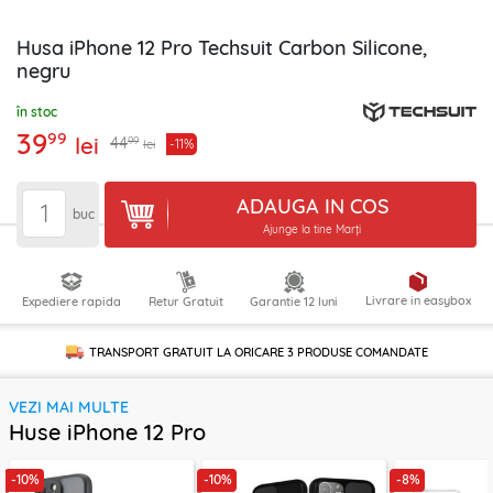
Husa iPhone 12 Pro Techsuit Carbon Silicone,
negru
în stoc
39
99
lei
99
44
-11%
lei
ADAUGA IN COS
buc
Ajunge la tine Marți
Livrare in easybox
Expediere rapida
Retur Gratuit
Garantie 12 luni
TRANSPORT GRATUIT LA ORICARE
3 PRODUSE
COMANDATE
VEZI MAI MULTE
Huse iPhone 12 Pro
-10%
-10%
-8%