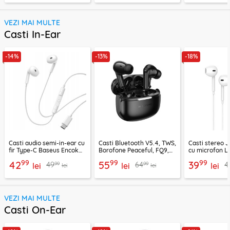
VEZI MAI MULTE
Casti In-Ear
-14%
-13%
-18%
Casti audio semi-in-ear cu
Casti Bluetooth V5.4, TWS,
Casti stereo 
fir Type-C Baseus Encok
Borofone Peaceful, FQ9,
cu microfon Li
CZ19, alb
negru
1.2m, alb
99
99
99
42
55
39
99
99
49
64
4
lei
lei
lei
lei
lei
VEZI MAI MULTE
Casti On-Ear