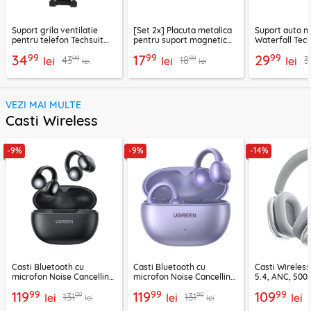
Suport grila ventilatie
[Set 2x] Placuta metalica
Suport auto m
pentru telefon Techsuit
pentru suport magnetic
Waterfall Tech
H01, negru
telefon Techsuit MP03,
negru / argint
99
99
99
34
17
29
99
99
43
18
3
lei
negru
lei
lei
lei
lei
VEZI MAI MULTE
Casti Wireless
-9%
-9%
-14%
Casti Bluetooth cu
Casti Bluetooth cu
Casti Wireles
microfon Noise Cancelling
microfon Noise Cancelling
5.4, ANC, 500
Ugreen, negru, 45785
Ugreen, mov, 55430
Acefast H9, ar
99
99
99
119
119
109
99
99
131
131
lei
lei
lei
lei
lei