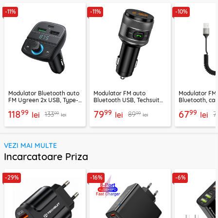
-11%
-11%
-10%
Modulator Bluetooth auto
Modulator FM auto
Modulator FM
FM Ugreen 2x USB, Type-
Bluetooth USB, Techsuit
Bluetooth, car
C, MicroSD, negru, 80910
VoltTune MFM1
YAU32, negru
99
99
99
118
79
67
99
99
133
89
7
lei
lei
lei
lei
lei
VEZI MAI MULTE
Incarcatoare Priza
-29%
-16%
-6%