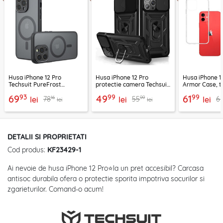
Husa iPhone 12 Pro
Husa iPhone 12 Pro
Husa iPhone 1
Techsuit PureFrost
protectie camera Techsuit
Armor Case, t
MagSafe, negru frost
CamShield Series, negru
93
99
99
69
49
61
16
99
78
55
6
lei
lei
lei
lei
lei
DETALII SI PROPRIETATI
Cod produs:
KF23429-1
Ai nevoie de husa iPhone 12 Pro⭐la un pret accesibil? Carcasa
antisoc durabila ofera o protectie sporita impotriva socurilor si
zgarieturilor. Comand-o acum!