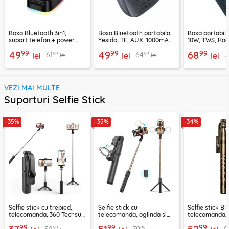
Boxa Bluetooth 3in1,
Boxa Bluetooth portabila
Boxa portabil
suport telefon + power
Yesido, TF, AUX, 1000mAh,
10W, TWS, Rad
bank, Borofone Marea,
YSW24, negru
Borofone Loud
99
99
99
49
49
68
99
99
61
64
7
BR200
lei
lei
lei
lei
lei
VEZI MAI MULTE
Suporturi Selfie Stick
-35%
-35%
-34%
Selfie stick cu trepied,
Selfie stick cu
Selfie stick B
telecomanda, 360 Techsuit
telecomanda, oglinda si
telecomanda, 
L11, 73cm
LED Techsuit K13
K28, 175cm
99
99
99
99
99