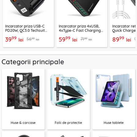
Incarcator priza USB-C
Incarcator priza 4xUSB,
Incarcator re
PD20W, QC3.0 Techsuit
4xType-C Fast Charging
Quick Charge 
EasyPowerX, negru,
Techsuit OctaChargeX,
tip C Techsuit
99
99
99
39
59
89
99
99
56
71
9
CHPD038
lei
negru, CHPD224
lei
CHC2
lei
lei
lei
Categorii principale
Huse & carcase
Folii de protectie
Huse tablete