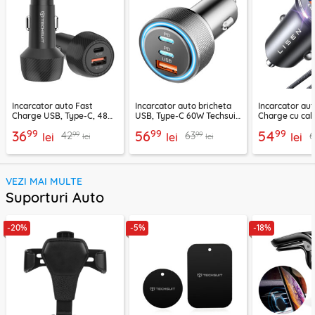
Incarcator auto Fast
Incarcator auto bricheta
Incarcator aut
Charge USB, Type-C, 48W
USB, Type-C 60W Techsuit
Charge cu cab
Techsuit C7, negru
C6, arginsiu
Lisen, PD65W,
99
99
99
36
56
54
99
99
42
63
lei
lei
lei
lei
lei
VEZI MAI MULTE
Suporturi Auto
-20%
-5%
-18%