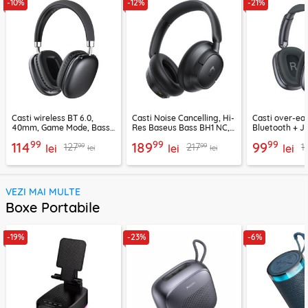
-10%
-12%
-21%
Casti wireless BT 6.0,
Casti Noise Cancelling, Hi-
Casti over-ear
40mm, Game Mode, Bass
Res Baseus Bass BH1 NC,
Bluetooth + J
Boost, Acefast H13
negru, A0203703
EP10, 400mAh
99
99
99
114
189
99
99
99
127
217
1
lei
lei
lei
lei
lei
VEZI MAI MULTE
Boxe Portabile
-19%
-23%
-6%