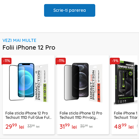
Scrie-ti parerea
VEZI MAI MULTE
Folii iPhone 12 Pro
-11%
-11%
-9%
Folie sticla iPhone 12 Pro
Folie sticla iPhone 12 Pro
Folie iPhone 1
Techsuit 111D Full Glue Full
Techsuit 111D Privacy
Techsuit Titan
Cover, negru
Full Glue, negru
FullCover, ne
99
99
99
29
31
48
99
99
33
35
lei
lei
lei
lei
lei