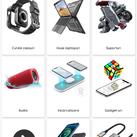
Curele ceasuri
Huse laptopuri
Suporturi
Audio
Incarcatoare
Gadget-uri