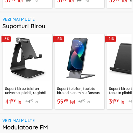
37
51
52
58
79
8
lei
lei
lei
lei
lei
VEZI MAI MULTE
Suporturi Birou
-6%
-18%
-21%
Suport birou telefon
Suport telefon, tableta
Suport birou t
universal pliabil, reglabil
birou din aluminiu Baseus,
tableta pliabil
aluminiu Techsuit Z4A,
LUKP000013
negru, ABS-B
99
99
99
41
59
31
99
99
44
73
4
negru
lei
lei
lei
lei
lei
VEZI MAI MULTE
Modulatoare FM