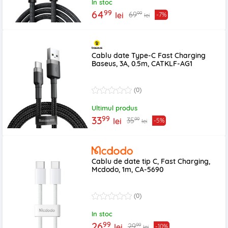
In stoc
99
64
99
69
lei
-7%
lei
Cablu date Type-C Fast Charging
Baseus, 3A, 0.5m, CATKLF-AG1
(0)
Ultimul produs
99
33
99
35
lei
-5%
lei
Cablu de date tip C, Fast Charging,
Mcdodo, 1m, CA-5690
(0)
In stoc
99
26
99
29
lei
-10%
lei