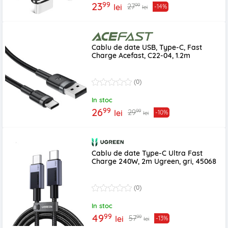
99
23
99
27
lei
-14%
lei
Cablu de date USB, Type-C, Fast
Charge Acefast, C22-04, 1.2m
(0)
In stoc
99
26
99
29
lei
-10%
lei
Cablu de date Type-C Ultra Fast
Charge 240W, 2m Ugreen, gri, 45068
(0)
In stoc
99
49
99
57
lei
-13%
lei