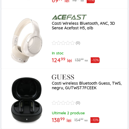
69
78
lei
-11%
lei
Casti Wireless Bluetooth, ANC, 3D
Sense Acefast H5, alb
(0)
In stoc
99
124
99
138
lei
-10%
lei
Casti wireless Bluetooth Guess, TWS,
negru, GUTWST7FCEEK
(0)
Ultimele 2 produse
99
138
99
154
lei
-10%
lei