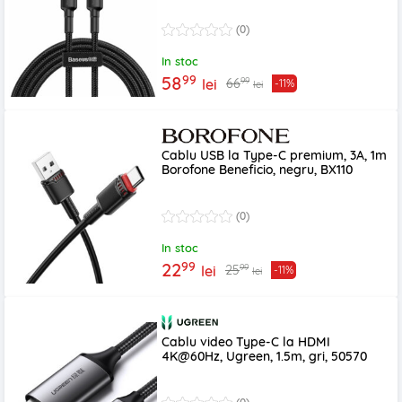
(0)
In stoc
99
58
99
66
lei
-11%
lei
Cablu USB la Type-C premium, 3A, 1m
Borofone Beneficio, negru, BX110
(0)
In stoc
99
22
99
25
lei
-11%
lei
Cablu video Type-C la HDMI
4K@60Hz, Ugreen, 1.5m, gri, 50570