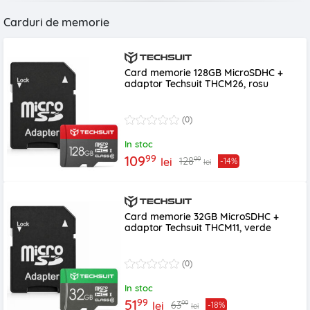
Carduri de memorie
Card memorie 128GB MicroSDHC +
adaptor Techsuit THCM26, rosu
(0)
In stoc
99
109
99
128
lei
-14%
lei
Card memorie 32GB MicroSDHC +
adaptor Techsuit THCM11, verde
(0)
In stoc
99
51
99
63
lei
-18%
lei