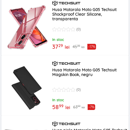
Husa Motorola Moto G05 Techsuit
Shockproof Clear Silicone,
transparenta
(0)
In stoc
29
37
35
45
lei
-17%
lei
Husa Motorola Moto G05 Techsuit
Magskin Book, negru
(0)
In stoc
99
58
99
63
lei
-7%
lei