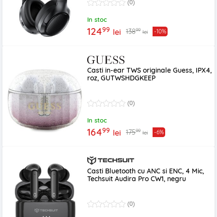
(0)
In stoc
99
124
99
138
lei
-10%
lei
Casti in-ear TWS originale Guess, IPX4,
roz, GUTWSHDGKEEP
(0)
In stoc
99
164
99
175
lei
-6%
lei
Casti Bluetooth cu ANC si ENC, 4 Mic,
Techsuit Audira Pro CW1, negru
(0)