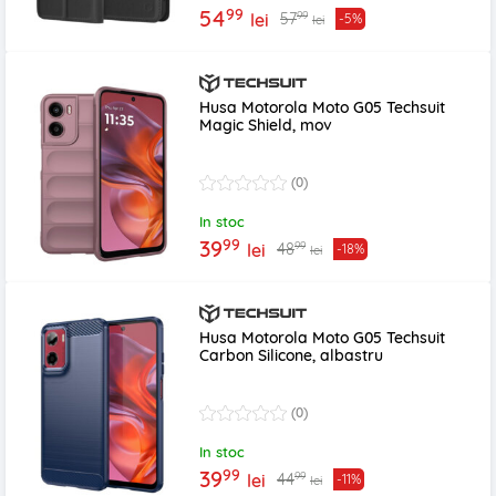
99
54
99
57
lei
-5%
lei
Husa Motorola Moto G05 Techsuit
Magic Shield, mov
(0)
In stoc
99
39
99
48
lei
-18%
lei
Husa Motorola Moto G05 Techsuit
Carbon Silicone, albastru
(0)
In stoc
99
39
99
44
lei
-11%
lei