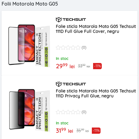
Folii Motorola Moto G05
Folie sticla Motorola Moto G05 Techsuit
111D Full Glue Full Cover, negru
(0)
In stoc
99
29
99
33
lei
-11%
lei
Folie sticla Motorola Moto G05 Techsuit
111D Privacy Full Glue, negru
(0)
In stoc
99
31
99
35
lei
-11%
lei