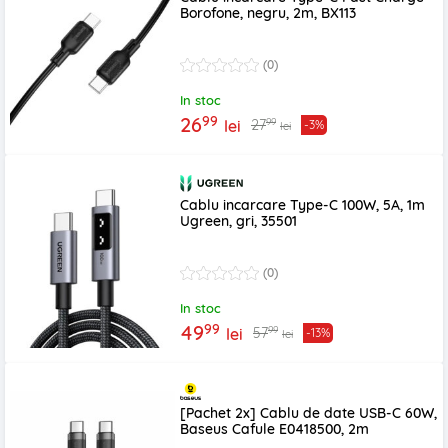
Borofone, negru, 2m, BX113
(0)
In stoc
99
26
99
27
lei
-3%
lei
Cablu incarcare Type-C 100W, 5A, 1m
Ugreen, gri, 35501
(0)
In stoc
99
49
99
57
lei
-13%
lei
[Pachet 2x] Cablu de date USB-C 60W,
Baseus Cafule E0418500, 2m