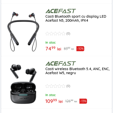
Casti Bluetooth sport cu display LED
Acefast N5, 200mAh, IPX4
(0)
In stoc
99
74
99
83
lei
-10%
lei
Casti wireless Bluetooth 5.4, ANC, ENC,
Acefast W5, negru
(0)
In stoc
99
109
99
126
lei
-13%
lei