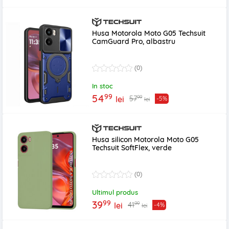
Husa Motorola Moto G05 Techsuit
CamGuard Pro, albastru
(0)
In stoc
99
54
99
57
lei
-5%
lei
Husa silicon Motorola Moto G05
Techsuit SoftFlex, verde
(0)
Ultimul produs
99
39
99
41
lei
-4%
lei