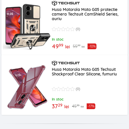
Husa Motorola Moto G05 protectie
camera Techsuit CamShield Series,
auriu
(0)
In stoc
99
49
99
55
lei
-10%
lei
Husa Motorola Moto G05 Techsuit
Shockproof Clear Silicone, fumuriu
(0)
In stoc
29
37
35
45
lei
-17%
lei