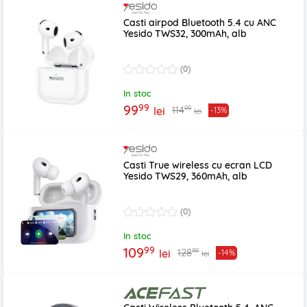
Casti airpod Bluetooth 5.4 cu ANC
Yesido TWS32, 300mAh, alb
(0)
In stoc
99
99
99
114
lei
-13%
lei
Casti True wireless cu ecran LCD
Yesido TWS29, 360mAh, alb
(0)
In stoc
99
109
99
128
lei
-14%
lei