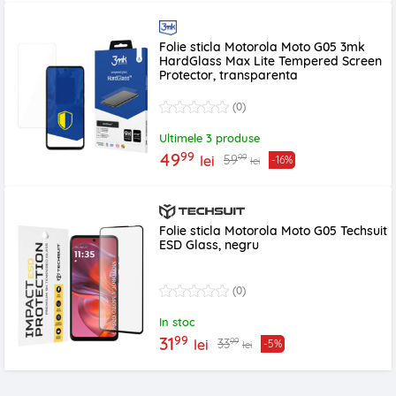
Folie sticla Motorola Moto G05 3mk
HardGlass Max Lite Tempered Screen
Protector, transparenta
(0)
Ultimele 3 produse
99
49
99
59
lei
-16%
lei
Folie sticla Motorola Moto G05 Techsuit
ESD Glass, negru
(0)
In stoc
99
31
99
33
lei
-5%
lei