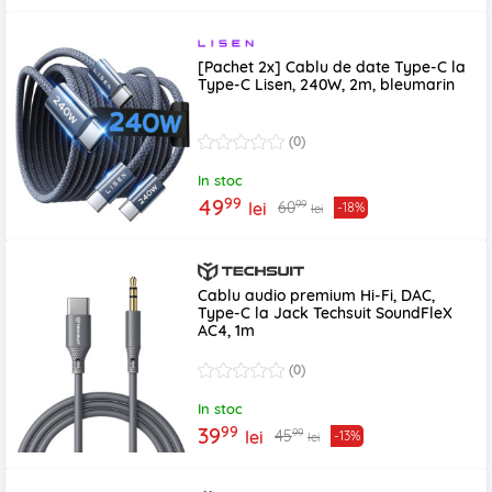
[Pachet 2x] Cablu de date Type-C la
Type-C Lisen, 240W, 2m, bleumarin
(0)
In stoc
99
49
99
60
lei
-18%
lei
Cablu audio premium Hi-Fi, DAC,
Type-C la Jack Techsuit SoundFleX
AC4, 1m
(0)
In stoc
99
39
99
45
lei
-13%
lei