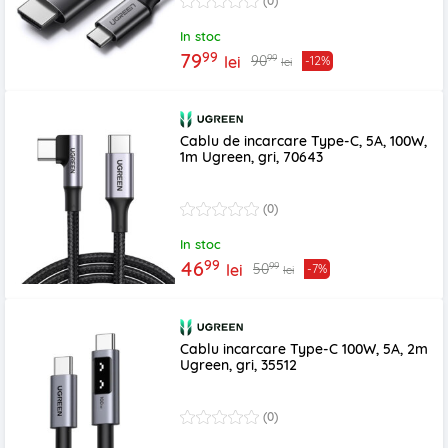
(0)
In stoc
99
79
99
90
lei
-12%
lei
Cablu de incarcare Type-C, 5A, 100W,
1m Ugreen, gri, 70643
(0)
In stoc
99
46
99
50
lei
-7%
lei
Cablu incarcare Type-C 100W, 5A, 2m
Ugreen, gri, 35512
(0)