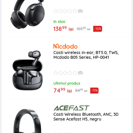
(0)
In stoc
99
138
99
165
lei
-16%
lei
Casti wireless in-ear, BT5.0, TWS,
Mcdodo B05 Series, HP-0041
(0)
Ultimul produs
99
74
99
84
lei
-11%
lei
Casti Wireless Bluetooth, ANC, 3D
Sense Acefast H5, negru