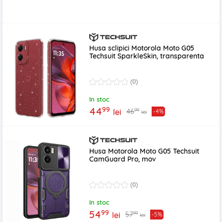
Husa sclipici Motorola Moto G05
Techsuit SparkleSkin, transparenta
(0)
In stoc
99
44
99
46
lei
-4%
lei
Husa Motorola Moto G05 Techsuit
CamGuard Pro, mov
(0)
In stoc
99
54
99
57
lei
-5%
lei