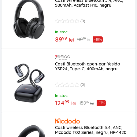
Casti Wireless Bluetooth 5.4, ANC,
500mAh, Acefast H10, negru
(0)
In stoc
99
89
99
110
lei
-18%
lei
Casti Bluetooth open-ear Yesido
YSP24, Type-C, 400mAh, negru
(0)
In stoc
99
124
99
150
lei
-17%
lei
Casti wireless Bluetooth 5.4, ANC,
Mcdodo T02 Series, negru, HP-1420