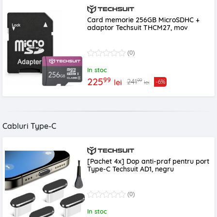
Card memorie 256GB MicroSDHC +
adaptor Techsuit THCM27, mov
(0)
In stoc
99
225
99
241
lei
-6%
lei
Cabluri Type-C
[Pachet 4x] Dop anti-praf pentru port
Type-C Techsuit AD1, negru
(0)
In stoc