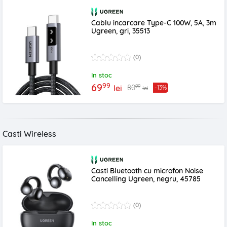
Cablu incarcare Type-C 100W, 5A, 3m
Ugreen, gri, 35513
(0)
In stoc
99
69
99
80
lei
-13%
lei
Casti Wireless
Casti Bluetooth cu microfon Noise
Cancelling Ugreen, negru, 45785
(0)
In stoc