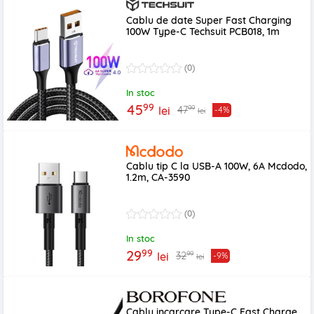
Cablu de date Super Fast Charging
100W Type-C Techsuit PCB018, 1m
(0)
In stoc
99
45
99
47
lei
-4%
lei
Cablu tip C la USB-A 100W, 6A Mcdodo,
1.2m, CA-3590
(0)
In stoc
99
29
99
32
lei
-9%
lei
Cablu incarcare Type-C Fast Charge