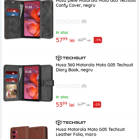
Husa piele Motorola Moto G05 Techsuit
Confy Cover, negru
(0)
In stoc
99
57
99
60
lei
-4%
lei
Husa 360 Motorola Moto G05 Techsuit
Diary Book, negru
(0)
In stoc
99
53
99
57
lei
-6%
lei
Husa Motorola Moto G05 Techsuit
Leather Folio, maro