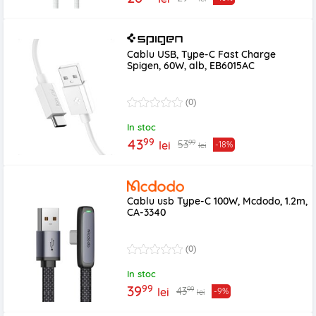
Cablu USB, Type-C Fast Charge
Spigen, 60W, alb, EB6015AC
(0)
In stoc
99
43
99
53
lei
-18%
lei
Cablu usb Type-C 100W, Mcdodo, 1.2m,
CA-3340
(0)
In stoc
99
39
99
43
lei
-9%
lei