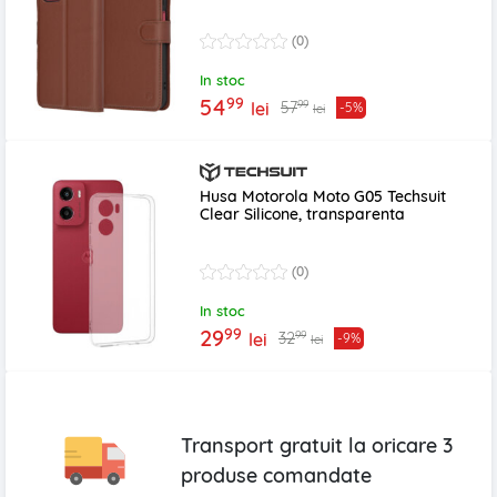
(0)
In stoc
99
54
99
57
lei
-5%
lei
Husa Motorola Moto G05 Techsuit
Clear Silicone, transparenta
(0)
In stoc
99
29
99
32
lei
-9%
lei
Transport gratuit la oricare
3
produse
comandate