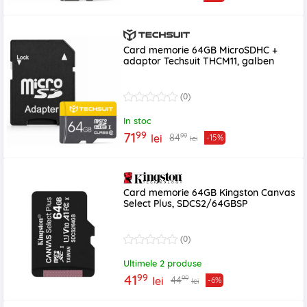
Card memorie 64GB MicroSDHC +
adaptor Techsuit THCM11, galben
(0)
In stoc
99
71
99
84
lei
-15%
lei
Card memorie 64GB Kingston Canvas
Select Plus, SDCS2/64GBSP
(0)
Ultimele 2 produse
99
41
99
44
lei
-6%
lei