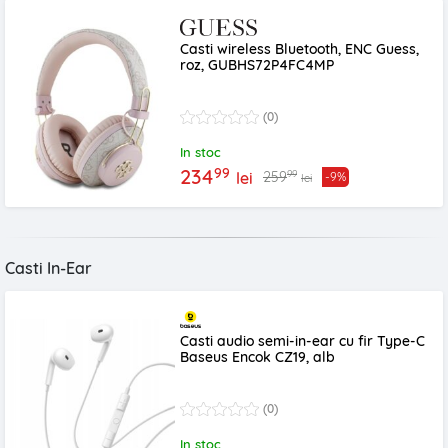
Casti wireless Bluetooth, ENC Guess,
roz, GUBHS72P4FC4MP
(0)
In stoc
99
234
99
259
lei
-9%
lei
Casti In-Ear
Casti audio semi-in-ear cu fir Type-C
Baseus Encok CZ19, alb
(0)
In stoc