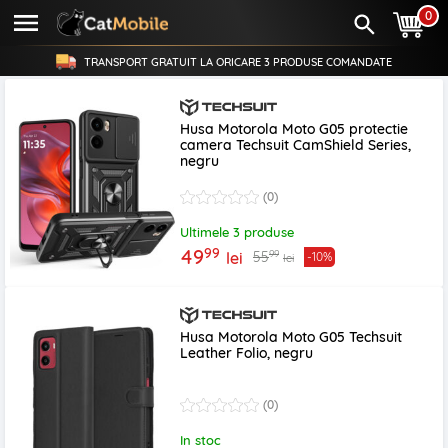
0
TRANSPORT GRATUIT LA ORICARE
3 PRODUSE
COMANDATE
Husa Motorola Moto G05 protectie
camera Techsuit CamShield Series,
negru
(0)
Ultimele 3 produse
99
49
99
55
lei
-10%
lei
Husa Motorola Moto G05 Techsuit
Leather Folio, negru
(0)
In stoc