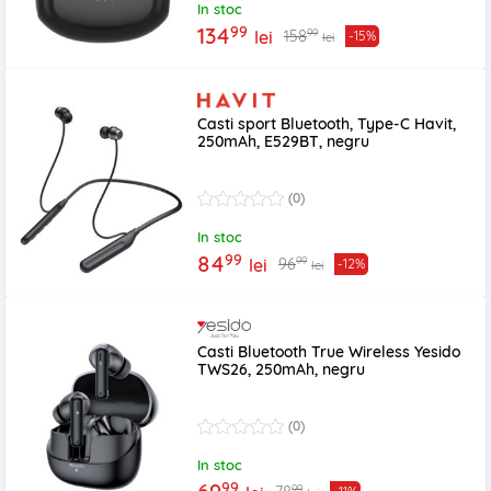
In stoc
99
134
99
158
lei
-15%
lei
Casti sport Bluetooth, Type-C Havit,
250mAh, E529BT, negru
(0)
In stoc
99
84
99
96
lei
-12%
lei
Casti Bluetooth True Wireless Yesido
TWS26, 250mAh, negru
(0)
In stoc
99
99