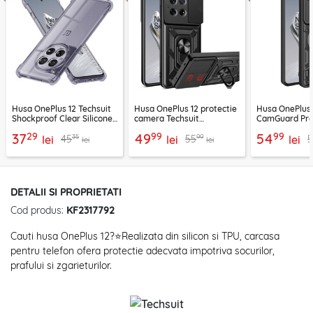
Husa OnePlus 12 Techsuit
Husa OnePlus 12 protectie
Husa OnePlus 
Shockproof Clear Silicone,
camera Techsuit
CamGuard Pro
fumuriu
CamShield Series, negru
29
99
99
37
49
54
35
99
45
55
5
lei
lei
lei
lei
lei
DETALII SI PROPRIETATI
Cod produs:
KF2317792
Cauti husa OnePlus 12?⭐Realizata din silicon si TPU, carcasa
pentru telefon ofera protectie adecvata impotriva socurilor,
prafului si zgarieturilor.