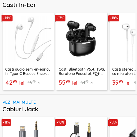
Casti In-Ear
-14%
-13%
-18%
Casti audio semi-in-ear cu
Casti Bluetooth V5.4, TWS,
Casti stereo 
fir Type-C Baseus Encok
Borofone Peaceful, FQ9,
cu microfon Li
CZ19, alb
negru
1.2m, alb
99
99
99
42
55
39
99
99
49
64
4
lei
lei
lei
lei
lei
VEZI MAI MULTE
Cabluri Jack
-11%
-10%
-9%