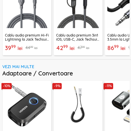
Cablu audio premium Hi-Fi
Cablu audio premium 3in1
Cablu audio U
Lightning la Jack Techsuit
iOS, USB-C, Jack Techsuit
3.5mm la Ligh
SoundFleX AC5
EchoSnap AC15, 1m
compatibil App
99
99
99
39
42
86
99
99
44
47
9
lei
lei
negru, 70509
lei
lei
lei
VEZI MAI MULTE
Adaptoare / Convertoare
-10%
-9%
-11%