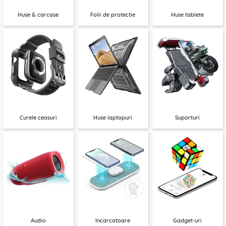
Huse & carcase
Folii de protectie
Huse tablete
Curele ceasuri
Huse laptopuri
Suporturi
Audio
Incarcatoare
Gadget-uri