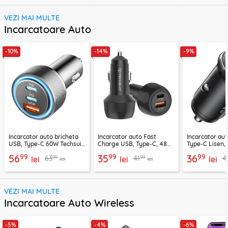
VEZI MAI MULTE
Incarcatoare Auto
-10%
-14%
-9%
Incarcator auto bricheta
Incarcator auto Fast
Incarcator au
USB, Type-C 60W Techsuit
Charge USB, Type-C, 48W
Type-C Lisen,
C6, arginsiu
Techsuit C7, negru
99
99
99
56
35
36
99
99
63
41
4
lei
lei
lei
lei
lei
VEZI MAI MULTE
Incarcatoare Auto Wireless
-5%
-4%
-6%