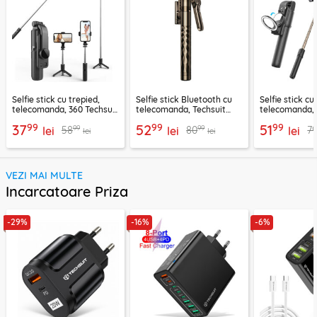
Selfie stick cu trepied,
Selfie stick Bluetooth cu
Selfie stick cu
telecomanda, 360 Techsuit
telecomanda, Techsuit
telecomanda, 
L11, 73cm
K28, 175cm
LED Techsuit 
99
99
99
37
52
51
99
99
58
80
7
lei
lei
lei
lei
lei
VEZI MAI MULTE
Incarcatoare Priza
-29%
-16%
-6%