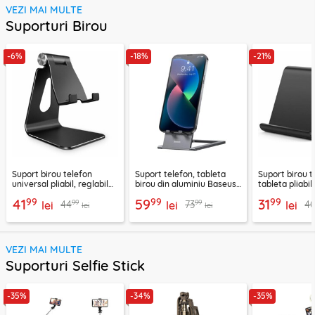
VEZI MAI MULTE
Suporturi Birou
-6%
-18%
-21%
Suport birou telefon
Suport telefon, tableta
Suport birou t
universal pliabil, reglabil
birou din aluminiu Baseus,
tableta pliabil
aluminiu Techsuit Z4A,
LUKP000013
negru, ABS-B
99
99
99
41
59
31
99
99
44
73
4
negru
lei
lei
lei
lei
lei
VEZI MAI MULTE
Suporturi Selfie Stick
-35%
-34%
-35%