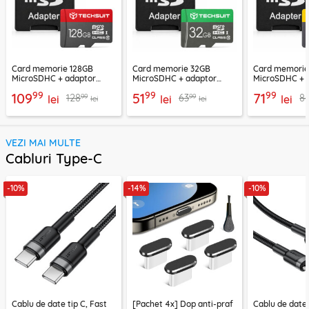
Card memorie 128GB
Card memorie 32GB
Card memori
MicroSDHC + adaptor
MicroSDHC + adaptor
MicroSDHC + 
Techsuit THCM26, rosu
Techsuit THCM11, verde
Techsuit THCM
99
99
99
109
51
71
99
99
128
63
8
lei
lei
lei
lei
lei
VEZI MAI MULTE
Cabluri Type-C
-10%
-14%
-10%
Cablu de date tip C, Fast
[Pachet 4x] Dop anti-praf
Cablu de date