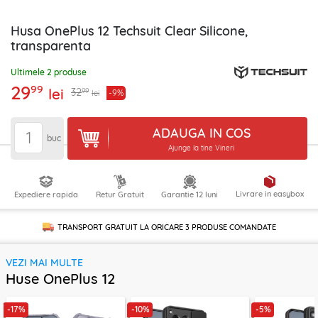
Husa OnePlus 12 Techsuit Clear Silicone,
transparenta
Ultimele 2 produse
29
99
lei
99
32
-9%
lei
ADAUGA IN COS
buc
Ajunge la tine Vineri
Livrare in easybox
Expediere rapida
Retur Gratuit
Garantie 12 luni
TRANSPORT GRATUIT LA ORICARE
3 PRODUSE
COMANDATE
VEZI MAI MULTE
Huse OnePlus 12
-17%
-10%
-5%