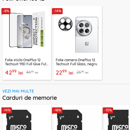
-8%
-14%
Folie sticla OnePlus 12
Folie camera OnePlus 12
Techsuit 111D Full Glue Full
Techsuit Full Glass, negru
Cover, negru
99
99
42
22
99
99
46
26
lei
lei
lei
lei
VEZI MAI MULTE
Carduri de memorie
-14%
-18%
-15%