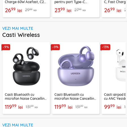
Charge 60W Acefast, C22-
pentru port Type-C
C, Fast Charg
03, 1.2m
Techsuit AD1, negru
C22-04, 1.2m
99
99
99
26
23
26
99
99
29
27
2
lei
lei
lei
lei
lei
VEZI MAI MULTE
Casti Wireless
-9%
-9%
-13%
Casti Bluetooth cu
Casti Bluetooth cu
Casti airpod B
microfon Noise Cancelling
microfon Noise Cancelling
cu ANC Yesid
Ugreen, negru, 45785
Ugreen, mov, 55430
300mAh, alb
99
99
99
119
119
99
99
99
131
131
1
lei
lei
lei
lei
lei
VEZI MAI MULTE