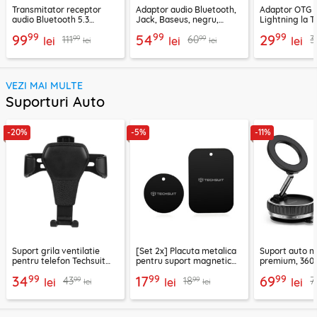
Transmitator receptor
Adaptor audio Bluetooth,
Adaptor OTG 
audio Bluetooth 5.3
Jack, Baseus, negru,
Lightning la T
Ugreen, CM596, negru
CABA01-01
Techsuit A11, g
99
99
99
99
54
29
99
99
111
60
3
lei
lei
lei
lei
lei
VEZI MAI MULTE
Suporturi Auto
-20%
-5%
-11%
Suport grila ventilatie
[Set 2x] Placuta metalica
Suport auto m
pentru telefon Techsuit
pentru suport magnetic
premium, 360°
H01, negru
telefon Techsuit MP03,
VacuumGripX 
99
99
99
34
17
69
99
99
43
18
7
lei
negru
lei
lei
lei
lei