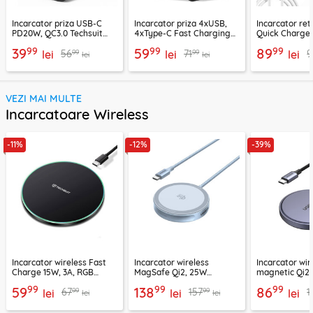
Incarcator priza USB-C
Incarcator priza 4xUSB,
Incarcator re
PD20W, QC3.0 Techsuit
4xType-C Fast Charging
Quick Charge 
EasyPowerX, negru,
Techsuit OctaChargeX,
tip C Techsuit
99
99
99
39
59
89
99
99
56
71
9
CHPD038
lei
negru, CHPD224
lei
CHC2
lei
lei
lei
VEZI MAI MULTE
Incarcatoare Wireless
-11%
-12%
-39%
Incarcator wireless Fast
Incarcator wireless
Incarcator wir
Charge 15W, 3A, RGB
MagSafe Qi2, 25W
magnetic Qi2
Techsuit SlimChargX,
Ugreen, bleu, 55959
15W, gri, 5520
99
99
99
59
138
86
99
99
67
157
1
CHWR031
lei
lei
lei
lei
lei