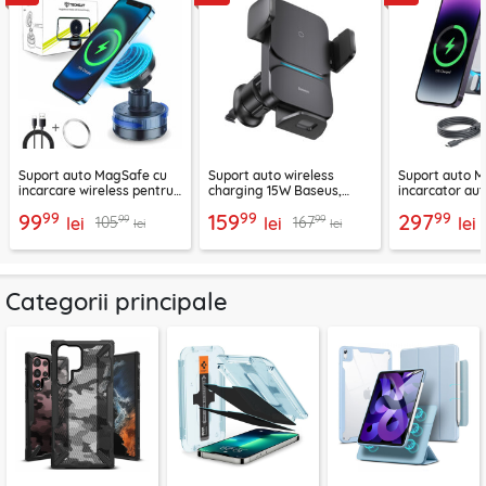
Suport auto MagSafe cu
Suport auto wireless
Suport auto M
incarcare wireless pentru
charging 15W Baseus,
incarcator aut
telefon 15W Techsuit
negru, CGZX000001
2B513
99
99
99
99
159
297
99
99
105
167
ChargeMagX HOLD253
lei
lei
lei
lei
lei
Categorii principale