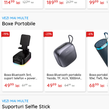
99
99
99
114
189
99
99
99
127
217
1
lei
lei
lei
lei
lei
VEZI MAI MULTE
Boxe Portabile
-19%
-23%
-6%
Boxa Bluetooth 3in1,
Boxa Bluetooth portabila
Boxa portabil
suport telefon + power
Yesido, TF, AUX, 1000mAh,
10W, TWS, Rad
bank, Borofone Marea,
YSW24, negru
Borofone Loud
99
99
99
49
49
68
99
99
61
64
7
BR200
lei
lei
lei
lei
lei
VEZI MAI MULTE
Suporturi Selfie Stick