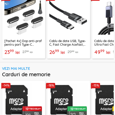
[Pachet 4x] Dop anti-praf
Cablu de date USB, Type-
Cablu de date
pentru port Type-C
C, Fast Charge Acefast,
Ultra Fast Ch
Techsuit AD1, negru
C22-04, 1.2m
2m Ugreen, gr
99
99
99
23
26
49
99
99
27
29
5
lei
lei
lei
lei
lei
VEZI MAI MULTE
Carduri de memorie
-14%
-18%
-15%