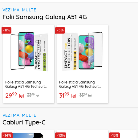
VEZI MAI MULTE
Folii Samsung Galaxy A51 4G
-11%
-5%
Folie sticla Samsung
Folie sticla Samsung
Galaxy A51 4G Techsuit
Galaxy A51 4G Techsuit
111D Full Glue Full Cover,
ESD Glass, negru
99
99
29
31
99
99
33
33
negru
lei
lei
lei
lei
VEZI MAI MULTE
Cabluri Type-C
-14%
-10%
-13%