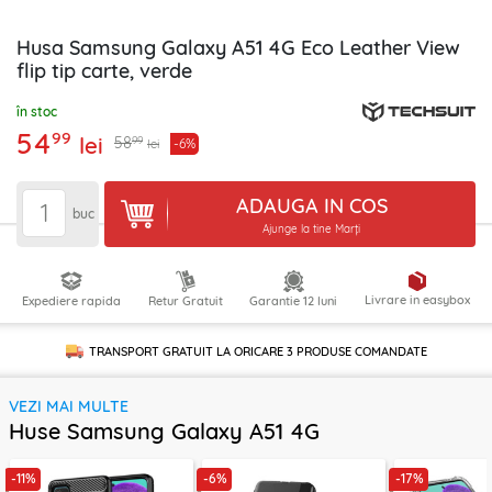
Husa Samsung Galaxy A51 4G Eco Leather View
flip tip carte, verde
în stoc
54
99
lei
99
58
-6%
lei
ADAUGA IN COS
buc
Ajunge la tine Marți
Livrare in easybox
Expediere rapida
Retur Gratuit
Garantie 12 luni
TRANSPORT GRATUIT LA ORICARE
3 PRODUSE
COMANDATE
VEZI MAI MULTE
Huse Samsung Galaxy A51 4G
-11%
-6%
-17%