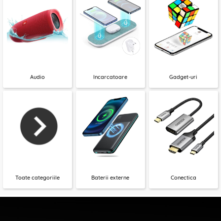
Audio
Incarcatoare
Gadget-uri
Toate categoriile
Baterii externe
Conectica