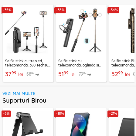
-35%
-35%
-34%
Selfie stick cu trepied,
Selfie stick cu
Selfie stick B
telecomanda, 360 Techsuit
telecomanda, oglinda si
telecomanda, 
L11, 73cm
LED Techsuit K13
K28, 175cm
99
99
99
37
51
52
99
99
58
79
8
lei
lei
lei
lei
lei
VEZI MAI MULTE
Suporturi Birou
-6%
-18%
-21%