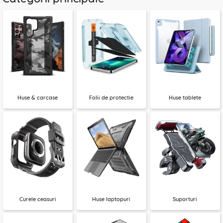
Huse & carcase
Folii de protectie
Huse tablete
Curele ceasuri
Huse laptopuri
Suporturi