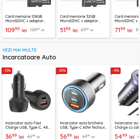
Card memorie 128GB
Card memorie 32GB
Card memori
MicroSDHC + adaptor
MicroSDHC + adaptor
MicroSDHC + 
Techsuit THCM26, rosu
Techsuit THCM11, verde
Techsuit THCM
99
99
99
109
51
71
99
99
128
63
8
lei
lei
lei
lei
lei
VEZI MAI MULTE
Incarcatoare Auto
-13%
-10%
-9%
Incarcator auto Fast
Incarcator auto bricheta
Incarcator aut
Charge USB, Type-C, 48W
USB, Type-C 60W Techsuit
Charge cu cab
Techsuit C7, negru
C6, arginsiu
Lisen, PD65W,
99
99
99
36
56
54
99
99
42
63
lei
lei
lei
lei
lei