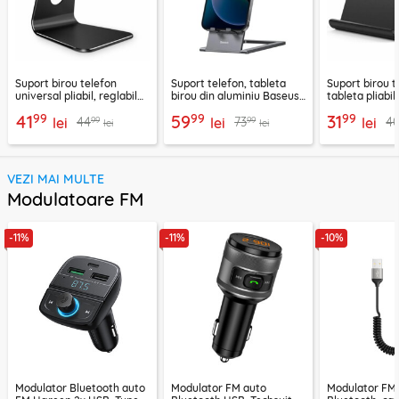
Suport birou telefon
Suport telefon, tableta
Suport birou t
universal pliabil, reglabil
birou din aluminiu Baseus,
tableta pliabil
aluminiu Techsuit Z4A,
LUKP000013
negru, ABS-B
99
99
99
41
59
31
99
99
44
73
4
negru
lei
lei
lei
lei
lei
VEZI MAI MULTE
Modulatoare FM
-11%
-11%
-10%
Modulator Bluetooth auto
Modulator FM auto
Modulator FM