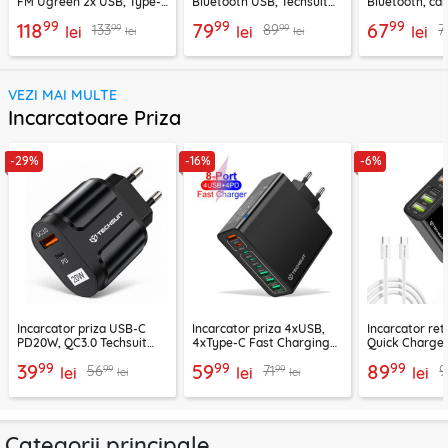
FM Ugreen 2x USB, Type-
Bluetooth USB, Techsuit
Bluetooth, car
C, MicroSD, negru, 80910
VoltTune MFM1
YAU32, negru
99
99
99
118
79
67
99
99
133
89
7
lei
lei
lei
lei
lei
VEZI MAI MULTE
Incarcatoare Priza
-29%
-16%
-6%
Incarcator priza USB-C
Incarcator priza 4xUSB,
Incarcator re
PD20W, QC3.0 Techsuit
4xType-C Fast Charging
Quick Charge 
EasyPowerX, negru,
Techsuit OctaChargeX,
tip C Techsuit
99
99
99
39
59
89
99
99
56
71
9
CHPD038
lei
negru, CHPD224
lei
CHC2
lei
lei
lei
Categorii principale