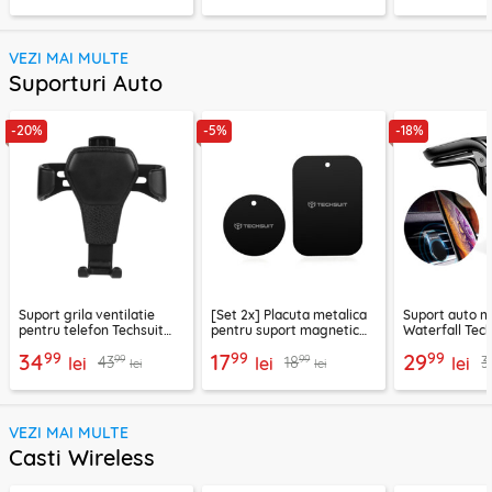
VEZI MAI MULTE
Suporturi Auto
-20%
-5%
-18%
Suport grila ventilatie
[Set 2x] Placuta metalica
Suport auto m
pentru telefon Techsuit
pentru suport magnetic
Waterfall Tech
H01, negru
telefon Techsuit MP03,
negru / argint
99
99
99
34
17
29
99
99
43
18
3
lei
negru
lei
lei
lei
lei
VEZI MAI MULTE
Casti Wireless