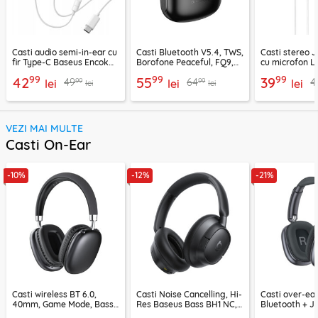
Casti audio semi-in-ear cu
Casti Bluetooth V5.4, TWS,
Casti stereo 
fir Type-C Baseus Encok
Borofone Peaceful, FQ9,
cu microfon Li
CZ19, alb
negru
1.2m, alb
99
99
99
42
55
39
99
99
49
64
4
lei
lei
lei
lei
lei
VEZI MAI MULTE
Casti On-Ear
-10%
-12%
-21%
Casti wireless BT 6.0,
Casti Noise Cancelling, Hi-
Casti over-ear
40mm, Game Mode, Bass
Res Baseus Bass BH1 NC,
Bluetooth + J
Boost, Acefast H13
negru, A0203703
EP10, 400mAh