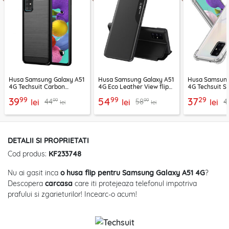
Husa Samsung Galaxy A51
Husa Samsung Galaxy A51
Husa Samsung
4G Techsuit Carbon
4G Eco Leather View flip
4G Techsuit S
Silicone, negru
tip carte, negru
Clear Silicone,
99
99
29
39
54
37
99
99
44
58
4
lei
lei
transparenta
lei
lei
lei
DETALII SI PROPRIETATI
Cod produs:
KF233748
Nu ai gasit inca
o husa flip pentru Samsung Galaxy A51 4G
?
Descopera
carcasa
care iti protejeaza telefonul impotriva
prafului si zgarieturilor! Incearc-o acum!