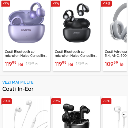
-9%
-9%
-14%
Casti Bluetooth cu
Casti Bluetooth cu
Casti Wireles
microfon Noise Cancelling
microfon Noise Cancelling
5.4, ANC, 500
Ugreen, mov, 55430
Ugreen, negru, 45785
Acefast H9, ar
99
99
99
119
119
109
99
99
131
131
lei
lei
lei
lei
lei
VEZI MAI MULTE
Casti In-Ear
-14%
-13%
-18%