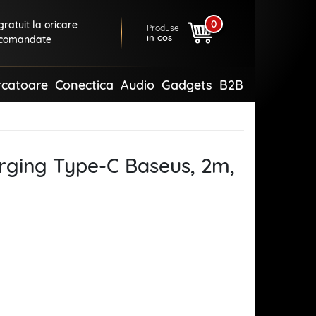
0
ratuit la oricare
Produse
in cos
comandate
rcatoare
Conectica
Audio
Gadgets
B2B
rging Type-C Baseus, 2m,