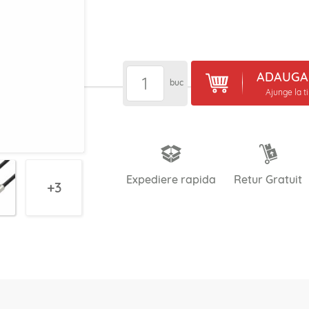
ADAUGA 
buc
Ajunge la t
Expediere rapida
Retur Gratuit
3