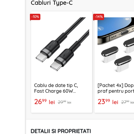
Cabluri Type-C
-10%
-14%
Cablu de date tip C,
[Pachet 4x] Dop 
Fast Charge 60W
praf pentru por
Acefast, C22-03, 1.2m
Techsuit AD1, ne
26
23
99
99
lei
lei
29
27
99
99
lei
le
DETALII SI PROPRIETATI