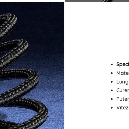
Specif
Mater
Lung
Curen
Pute
Vitez