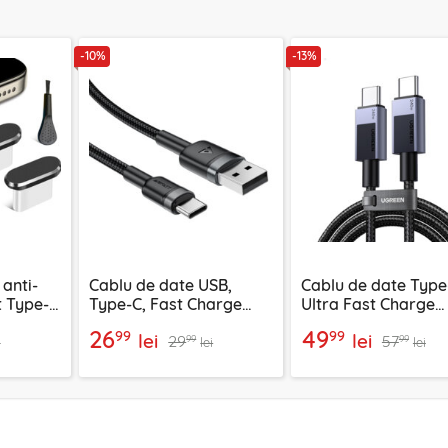
-10%
-13%
anti-
Cablu de date USB,
Cablu de date Type
t Type-C
Type-C, Fast Charge
Ultra Fast Charge
gru
Acefast, C22-04, 1.2m
240W, 2m Ugreen, g
26
49
99
99
lei
lei
29
57
45068
99
99
i
lei
lei