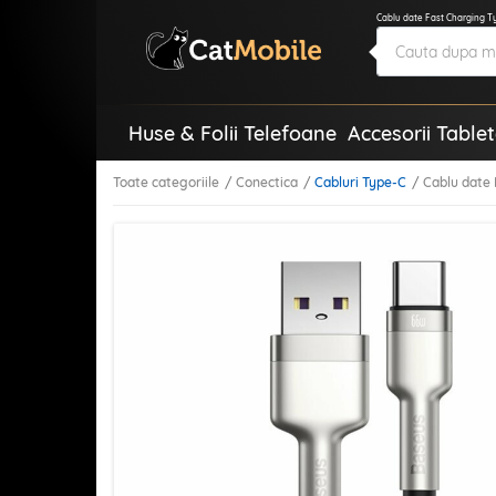
Cablu date Fast Charging T
Huse & Folii Telefoane
Accesorii Table
Toate categoriile
Conectica
Cabluri Type-C
Cablu date