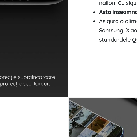
nailon. Cu sig
Asta inseamna
Asigura o alim
Samsung, Xiao
standardele QC