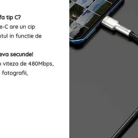
a tip C?
e-C are un cip
tul in functie de
teva secunde!
o viteza de 480Mbps,
 fotografii,