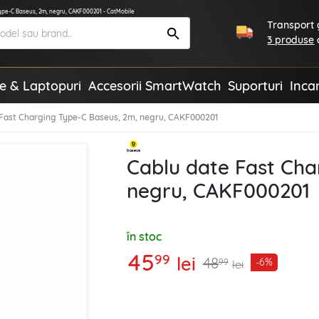
ype-C Baseus, 2m, negru, CAKF000201 - CatMobile
Transport g
3 produse
te & Laptopuri
Accesorii SmartWatch
Suporturi
Inca
 Fast Charging Type-C Baseus, 2m, negru, CAKF000201
Cablu date Fast Cha
negru, CAKF000201
în stoc
45
99
lei
48
-6%
99
lei