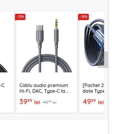
-13%
-18%
Urmatorul
-C
Cablu audio premium
[Pachet 2x] Cablu de
Hi-Fi, DAC, Type-C la
date Type-C la Type-C
ri,
Jack Techsuit
Lisen, 240W, 2m,
39
49
99
99
lei
lei
45
60
SoundFleX AC4, 1m
bleumarin
99
99
lei
lei