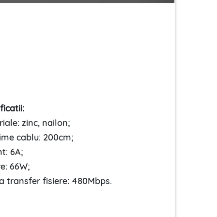
icatii:
iale: zinc, nailon;
ime cablu: 200cm;
t: 6A;
re: 66W;
a transfer fisiere: 480Mbps.