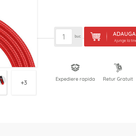
ADAUGA 
buc
Ajunge la ti
Expediere rapida
Retur Gratuit
3