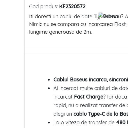
Cod produs:
KF2320572
Iti doresti un
cablu de date Type-C
nou? A
Nimic nu se compara cu incarcarea
Flash
lungime generoasa de
2m
.
Cablul Baseus incarca, sincron
Ai incercat multe cabluri de dat
incarcat
Fast Charge
? Iar daca
rapid, nu a realizat transfer de
alegi un
cablu Type-C de la Ba
La o viteza de transfer de
480 