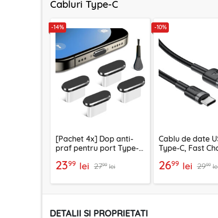
Cabluri Type-C
-14%
-10%
[Pachet 4x] Dop anti-
Cablu de date U
praf pentru port Type-C
Type-C, Fast Ch
Techsuit AD1, negru
Acefast, C22-04
23
26
99
99
lei
lei
27
29
99
99
lei
le
DETALII SI PROPRIETATI