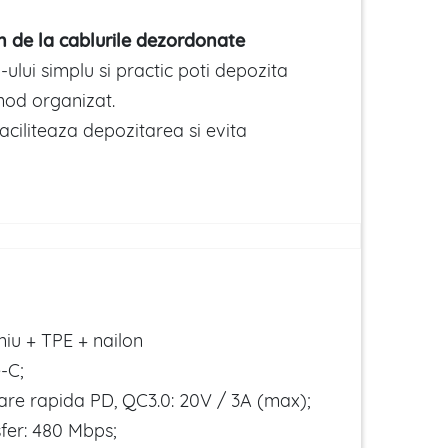
n de la cablurile dezordonate
-ului simplu si practic poti depozita
mod organizat.
faciliteaza depozitarea si evita
niu + TPE + nailon
-C;
are rapida PD, QC3.0: 20V / 3A (max);
sfer: 480 Mbps;