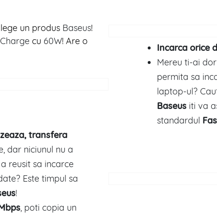
lege un produs
Baseus
!
 Charge
cu
60W
! Are o
Incarca orice d
Mereu ti-ai dor
permita sa inca
laptop-ul? Caut
Baseus
iti va 
standardul
Fas
izeaza, transfera
e, dar niciunul nu a
 a reusit sa incarce
 date? Este timpul sa
seus
!
Mbps
, poti copia un