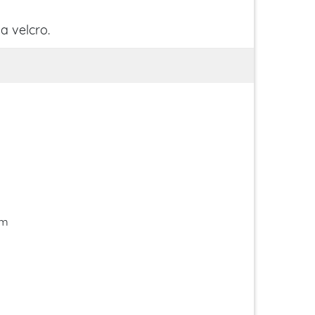
a velcro.
im