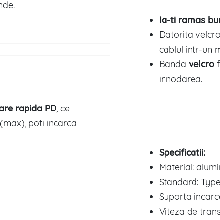
nde.
Ia-ti ramas bu
Datorita velcro
cablul intr-un 
Banda
velcro
innodarea.
are rapida PD
, ce
(max), poti incarca
Specificatii:
Material: alumi
Standard: Type
Suporta incarc
Viteza de tran