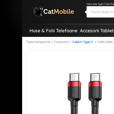
Cablu date Type-C Fast Cha
Huse & Folii Telefoane
Accesorii Table
Toate categoriile
Conectica
Cabluri Type-C
Cablu date