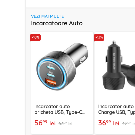
VEZI MAI MULTE
Incarcatoare Auto
-10%
-13%
Incarcator auto
Incarcator auto
bricheta USB, Type-C
Charge USB, Typ
60W Techsuit C6,
48W Techsuit C7
56
36
99
99
lei
lei
63
42
arginsiu
99
99
lei
le