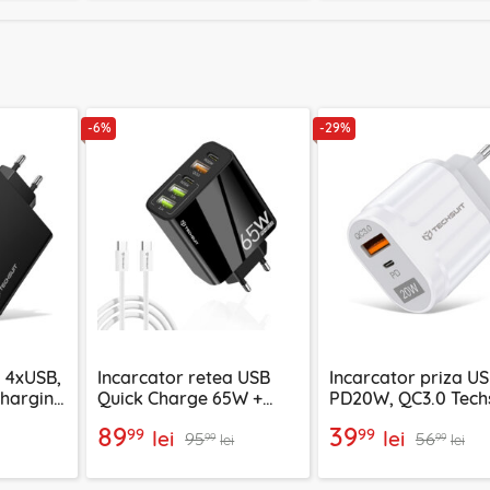
-6%
-29%
a 4xUSB,
Incarcator retea USB
Incarcator priza U
Charging
Quick Charge 65W +
PD20W, QC3.0 Tech
argeX,
cablu tip C Techsuit,
EasyPowerX, alb,
89
39
99
99
lei
lei
95
56
4
negru, CHC2
CHPD038
99
99
lei
lei