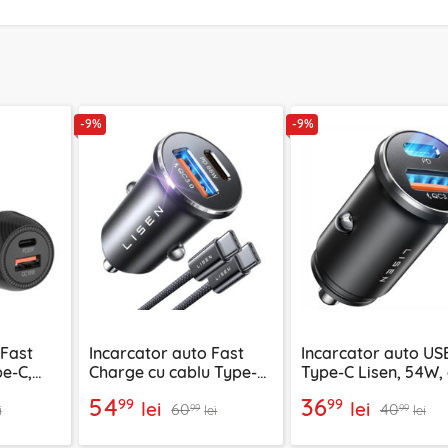
-9%
-9%
 Fast
Incarcator auto Fast
Incarcator auto US
e-C,
Charge cu cablu Type-C
Type-C Lisen, 54W, 
, negru
Lisen, PD65W, gri
54
36
99
99
lei
lei
60
40
99
99
i
lei
lei