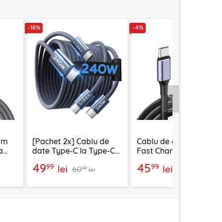
-18%
-4%
Urmatorul
um
[Pachet 2x] Cablu de
Cablu de date Super
a
date Type-C la Type-C
Fast Charging 100W
Lisen, 240W, 2m,
Type-C Techsuit PCB01
49
45
99
99
lei
lei
60
47
bleumarin
1m
99
99
lei
lei