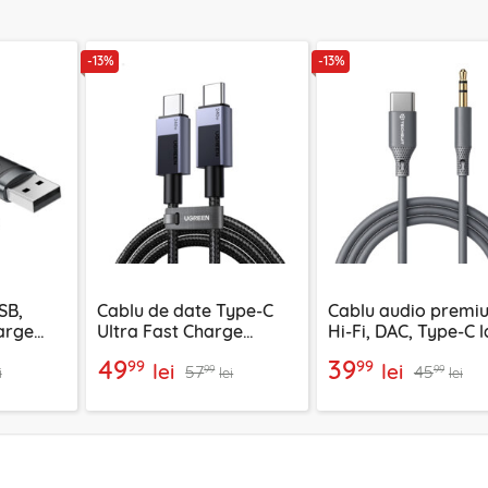
-13%
-13%
SB,
Cablu de date Type-C
Cablu audio premi
arge
Ultra Fast Charge
Hi-Fi, DAC, Type-C l
, 1.2m
240W, 2m Ugreen, gri,
Jack Techsuit
49
39
99
99
lei
lei
57
45
45068
SoundFleX AC4, 1m
99
99
i
lei
lei