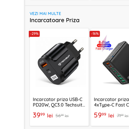
VEZI MAI MULTE
Incarcatoare Priza
-29%
-16%
Incarcator priza USB-C
Incarcator priz
PD20W, QC3.0 Techsuit
4xType-C Fast 
EasyPowerX, negru,
Techsuit OctaCh
39
59
99
99
lei
lei
56
71
CHPD038
negru, CHPD22
99
99
lei
lei