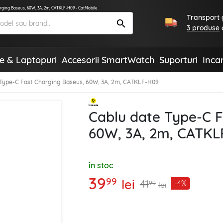
rging Baseus, 60W, 3A, 2m, CATKLF-H09 - CatMobile
Transport g
3 produse
te & Laptopuri
Accesorii SmartWatch
Suporturi
Inca
 Type-C Fast Charging Baseus, 60W, 3A, 2m, CATKLF-H09
Cablu date Type-C F
60W, 3A, 2m, CATKL
în stoc
39
99
lei
41
-4%
99
lei