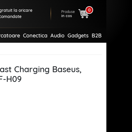
0
ratuit la oricare
Produse
in cos
comandate
rcatoare
Conectica
Audio
Gadgets
B2B
ast Charging Baseus,
F-H09