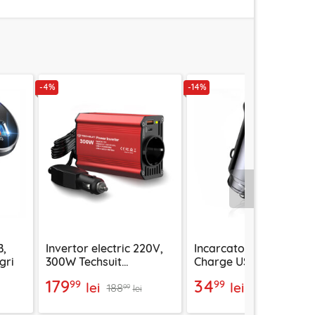
-4%
-14%
Urmatorul
B,
Invertor electric 220V,
Incarcator auto Fast
gri
300W Techsuit
Charge USB, Type-C
FlexiCarVolt IA1, red
40W Techsuit C4, negr
179
34
99
99
lei
lei
188
40
99
99
lei
lei