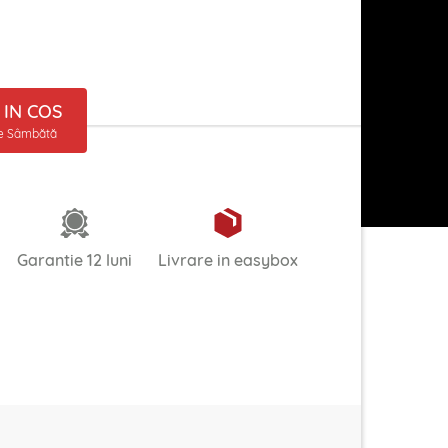
IN COS
ne Sâmbătă
Garantie 12 luni
Livrare in easybox