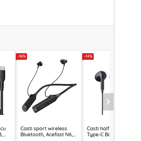
-16%
-14%
Urmatorul
 cu
Casti sport wireless
Casti half-in-ear cu fir
8,
Bluetooth, Acefast N6,
Type-C Baseus Encok
1000mAh, negru
CZ17, negru