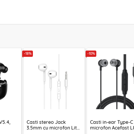
-18%
-10%
V5.4,
Casti stereo Jack
Casti in-ear Type-C
3.5mm cu microfon Lito
microfon Acefast L
negru
LF01A, 1.2m, alb
silicon, 1.2m, negru