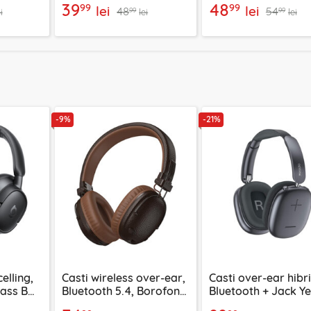
39
48
99
99
lei
lei
48
54
99
99
i
lei
lei
-9%
-21%
elling,
Casti wireless over-ear,
Casti over-ear hibr
Bass BH1
Bluetooth 5.4, Borofone
Bluetooth + Jack Y
03703
Suenos, BO34
EP10, 400mAh, neg