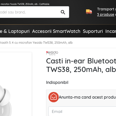
cu microfon Yesido TWS38, 250mAh, alb - CatMobile
Transport g
3 produse
te & Laptopuri
Accesorii SmartWatch
Suporturi
Inca
uetooth 5.4 cu microfon Yesido TWS38, 250mAh, alb
Casti in-ear Bluetoo
TWS38, 250mAh, alb
Indisponibil
Anunta-ma cand acest produs