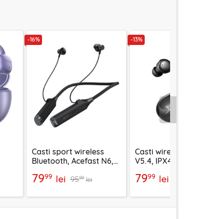
-16%
-13%
Urmatorul
Casti sport wireless
Casti wireless Bluetoo
Bluetooth, Acefast N6,
V5.4, IPX4, Mcdodo,
 mov,
1000mAh, negru
negru, HP-4490
79
79
99
99
lei
lei
95
92
99
99
lei
lei