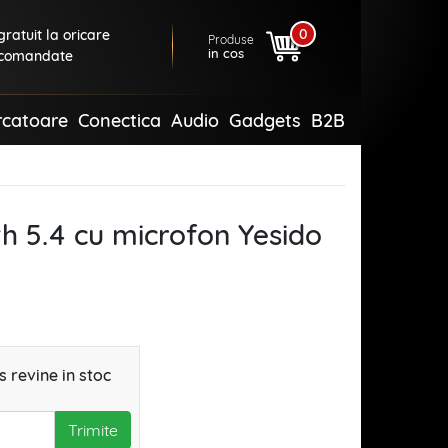
0
ratuit la oricare
Produse
in cos
comandate
rcatoare
Conectica
Audio
Gadgets
B2B
th 5.4 cu microfon Yesido
 revine in stoc
Trimite