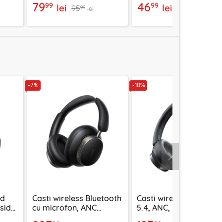
79
46
99
99
lei
lei
95
54
99
99
lei
lei
-7%
-10%
Urmatorul
id
Casti wireless Bluetooth
Casti wireless Bluetoo
esido
cu microfon, ANC
5.4, ANC, Mcdodo T03
ru
Ugreen, negru, 55687
Series, negru, HP-5820