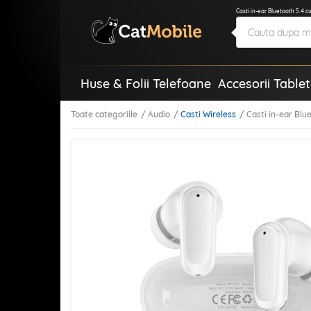
Casti in-ear Bluetooth 5.4 
Huse & Folii Telefoane
Accesorii Table
Toate categoriile
Audio
Casti Wireless
Casti in-ear Bl