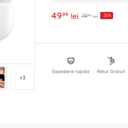
49
99
lei
78
-36%
99
lei
Expediere rapida
Retur Gratuit
3