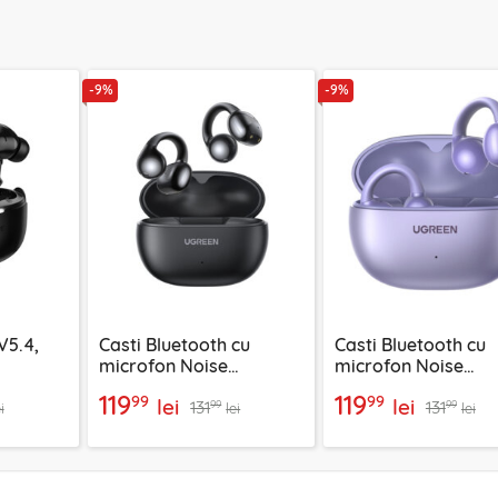
-9%
-9%
V5.4,
Casti Bluetooth cu
Casti Bluetooth cu
microfon Noise
microfon Noise
negru
Cancelling Ugreen,
Cancelling Ugreen,
119
119
99
99
lei
lei
131
131
negru, 45785
55430
99
99
i
lei
lei