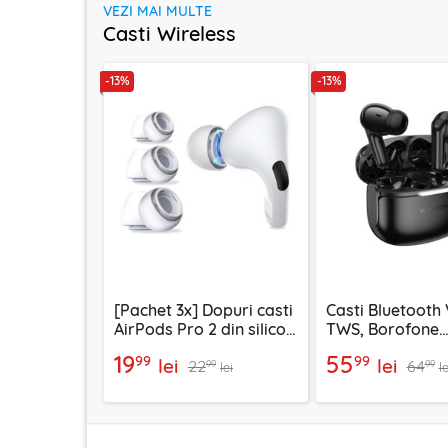
VEZI MAI MULTE
Casti Wireless
-13%
-13%
[Pachet 3x] Dopuri casti
Casti Bluetooth 
AirPods Pro 2 din silicon
TWS, Borofone
premium Techsuit ET1,
Peaceful, FQ9, 
19
55
99
99
lei
lei
22
64
alb
99
99
lei
le