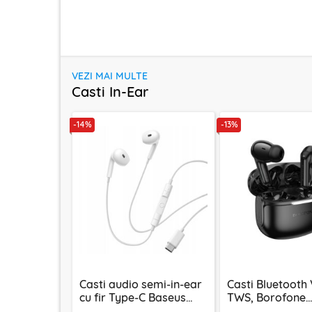
VEZI MAI MULTE
Casti In-Ear
-14%
-13%
Casti audio semi-in-ear
Casti Bluetooth 
cu fir Type-C Baseus
TWS, Borofone
Encok CZ19, alb
Peaceful, FQ9, 