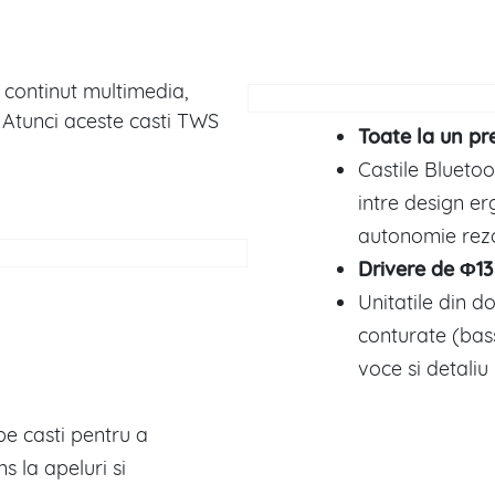
i continut multimedia,
? Atunci aceste casti TWS
Toate la un pr
Castile Bluetoo
intre design e
autonomie rezo
Drivere de Φ1
Unitatile din d
conturate (bass
voce si detaliu
pe casti pentru a
s la apeluri si