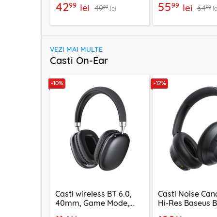
42
55
99
99
lei
lei
49
64
99
99
lei
le
VEZI MAI MULTE
Casti On-Ear
-10%
-12%
Casti wireless BT 6.0,
Casti Noise Canc
40mm, Game Mode,
Hi-Res Baseus 
Bass Boost, Acefast H13
NC, negru, A02