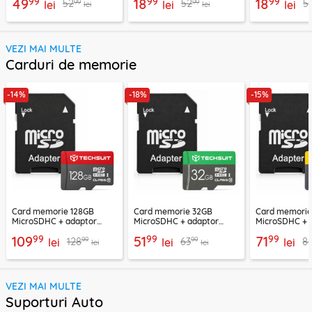
99
99
99
49
18
18
99
99
52
52
5
cablu Techsuit THC2
lei
lei
lei
lei
lei
VEZI MAI MULTE
Carduri de memorie
-14%
-18%
-15%
Card memorie 128GB
Card memorie 32GB
Card memori
MicroSDHC + adaptor
MicroSDHC + adaptor
MicroSDHC + 
Techsuit THCM26, rosu
Techsuit THCM11, verde
Techsuit THCM
99
99
99
109
51
71
99
99
128
63
8
lei
lei
lei
lei
lei
VEZI MAI MULTE
Suporturi Auto