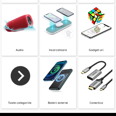
Audio
Incarcatoare
Gadget-uri
Toate categoriile
Baterii externe
Conectica