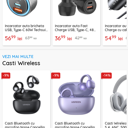
Incarcator auto bricheta
Incarcator auto Fast
Incarcator aut
USB, Type-C 60W Techsuit
Charge USB, Type-C, 48W
Charge cu cab
C6, arginsiu
Techsuit C7, negru
Lisen, PD65W,
99
99
99
56
36
54
99
99
63
42
lei
lei
lei
lei
lei
VEZI MAI MULTE
Casti Wireless
-9%
-9%
-14%
Casti Bluetooth cu
Casti Bluetooth cu
Casti Wireles
microfon Noise Cancelling
microfon Noise Cancelling
5.4, ANC, 500