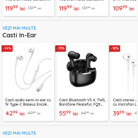
Ugreen, negru, 45785
Ugreen, mov, 55430
Acefast H9, ar
99
99
99
119
119
109
99
99
131
131
lei
lei
lei
lei
lei
VEZI MAI MULTE
Casti In-Ear
-14%
-13%
-18%
Casti audio semi-in-ear cu
Casti Bluetooth V5.4, TWS,
Casti stereo 
fir Type-C Baseus Encok
Borofone Peaceful, FQ9,
cu microfon Li
CZ19, alb
negru
1.2m, alb
99
99
99
42
55
39
99
99
49
64
4
lei
lei
lei
lei
lei
VEZI MAI MULTE