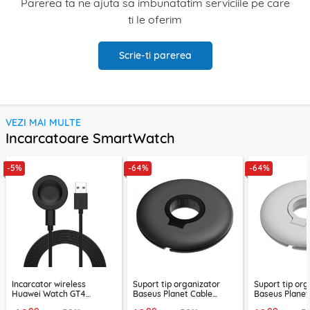
Parerea ta ne ajuta sa imbunatatim serviciile pe care
ti le oferim
Scrie-ti parerea
VEZI MAI MULTE
Incarcatoare SmartWatch
-5%
-64%
-64%
Incarcator wireless
Suport tip organizator
Suport tip org
Huawei Watch GT4
Baseus Planet Cable
Baseus Planet
(46mm, 41mm), 10W cu
Winder, negru, ACSLH-01
Winder, alb, 