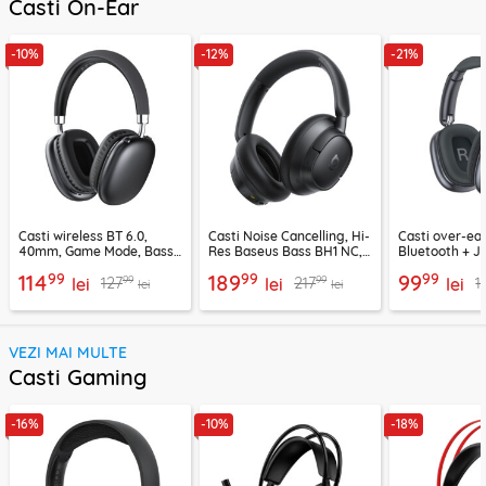
Casti On-Ear
-10%
-12%
-21%
Casti wireless BT 6.0,
Casti Noise Cancelling, Hi-
Casti over-ear
40mm, Game Mode, Bass
Res Baseus Bass BH1 NC,
Bluetooth + J
Boost, Acefast H13
negru, A0203703
EP10, 400mAh
99
99
99
114
189
99
99
99
127
217
1
lei
lei
lei
lei
lei
VEZI MAI MULTE
Casti Gaming
-16%
-10%
-18%