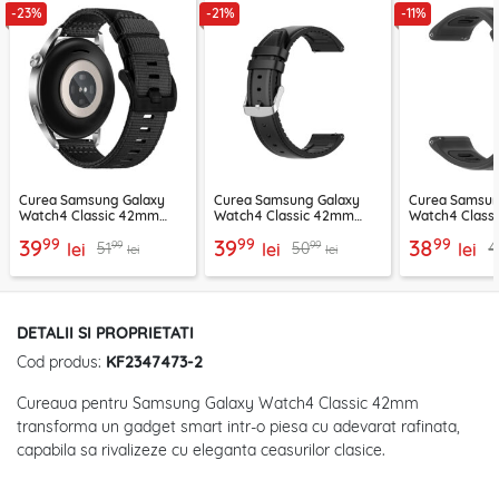
-23%
-21%
-11%
Curea Samsung Galaxy
Curea Samsung Galaxy
Curea Samsun
Watch4 Classic 42mm
Watch4 Classic 42mm
Watch4 Class
Techsuit, negru, W070
Techsuit, negru, W007
Techsuit, neg
99
99
99
39
39
38
99
99
51
50
4
lei
lei
lei
lei
lei
DETALII SI PROPRIETATI
Cod produs:
KF2347473-2
Cureaua pentru Samsung Galaxy Watch4 Classic 42mm
transforma un gadget smart intr-o piesa cu adevarat rafinata,
capabila sa rivalizeze cu eleganta ceasurilor clasice.