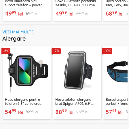
Boxa Bluetooth 3in1,
Boxa Bluetooth portabila
Boxa portabil
suport telefon + power
Yesido, TF, AUX, 1000mAh,
10W, TWS, Rad
bank, Borofone Marea,
YSW24, negru
Borofone Loud
99
99
99
49
49
68
99
99
61
64
7
BR200
lei
lei
lei
lei
lei
VEZI MAI MULTE
Alergare
-6%
-7%
-10%
Husa alergare pentru
Husa telefon alergare
Borseta sport
telefon 6.8" cu velcro
brat Spigen A703, 6.9",
barbati/femei
Techsuit TH20, negru
negru
CWB3, albastr
99
99
41
54
88
57
99
99
58
95
6
lei
lei
lei
lei
lei