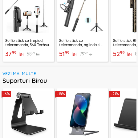
Selfie stick cu trepied,
Selfie stick cu
Selfie stick B
telecomanda, 360 Techsuit
telecomanda, oglinda si
telecomanda, 
L11, 73cm
LED Techsuit K13
K28, 175cm
99
99
99
37
51
52
99
99
58
79
8
lei
lei
lei
lei
lei
VEZI MAI MULTE
Suporturi Birou
-6%
-18%
-21%