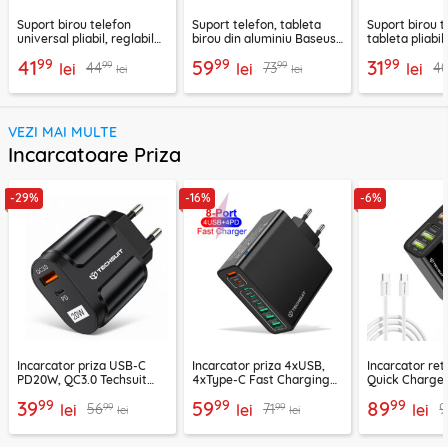
Suport birou telefon
Suport telefon, tableta
Suport birou t
universal pliabil, reglabil
birou din aluminiu Baseus,
tableta pliabil
aluminiu Techsuit Z4A,
LUKP000013
negru, ABS-B
99
99
99
41
59
31
99
99
44
73
4
negru
lei
lei
lei
lei
lei
VEZI MAI MULTE
Incarcatoare Priza
-29%
-16%
-6%
Incarcator priza USB-C
Incarcator priza 4xUSB,
Incarcator re
PD20W, QC3.0 Techsuit
4xType-C Fast Charging
Quick Charge 
EasyPowerX, negru,
Techsuit OctaChargeX,
tip C Techsuit
99
99
99
39
59
89
99
99
56
71
9
CHPD038
lei
negru, CHPD224
lei
CHC2
lei
lei
lei