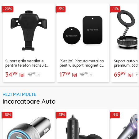
-20%
-5%
-11%
Suport grila ventilatie
[Set 2x] Placuta metalica
Suport auto m
pentru telefon Techsuit
pentru suport magnetic
premium, 360°
H01, negru
telefon Techsuit MP03,
VacuumGripX 
99
99
99
34
17
69
99
99
43
18
7
lei
negru
lei
lei
lei
lei
VEZI MAI MULTE
Incarcatoare Auto
-10%
-13%
-9%