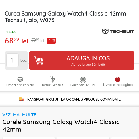
Curea Samsung Galaxy Watch4 Classic 42mm
Techsuit, alb, W073
în stoc
68
99
lei
99
79
-13%
lei
ADAUGA IN COS
buc
Ajunge la tine Sâmbătă
Livrare in easybox
Expediere rapida
Retur Gratuit
Garantie 12 luni
TRANSPORT GRATUIT LA ORICARE
3 PRODUSE
COMANDATE
VEZI MAI MULTE
Curele Samsung Galaxy Watch4 Classic
42mm