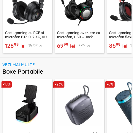
Casti gaming cu RGB si
Casti gaming over-ear cu
Casti gaming c
microfon BT6.0, 2.4G, AUX
microfon, USB + Jack
microfon flexi
Acefast H15
3.5mm, Borofone Wave,
H16, 2m
99
99
99
128
69
86
99
99
153
77
1
lei
BO112
lei
lei
lei
lei
VEZI MAI MULTE
Boxe Portabile
-19%
-23%
-6%