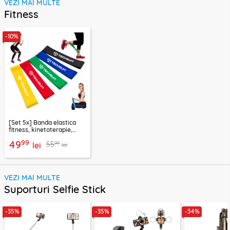
VEZI MAI MULTE
Fitness
-10%
[Set 5x] Banda elastica
fitness, kinetoterapie,
exercitii, sport Techsuit
99
49
99
55
lei
lei
VEZI MAI MULTE
Suporturi Selfie Stick
-35%
-35%
-34%