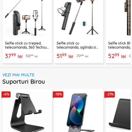
Selfie stick cu trepied,
Selfie stick cu
Selfie stick B
telecomanda, 360 Techsuit
telecomanda, oglinda si
telecomanda, 
L11, 73cm
LED Techsuit K13
K28, 175cm
99
99
99
37
51
52
99
99
58
79
8
lei
lei
lei
lei
lei
VEZI MAI MULTE
Suporturi Birou
-6%
-18%
-21%