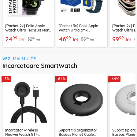
[Pachet 2x] Folie Apple
[Pachet 3x] Folie Apple
[Pachet 2x] Fo
Watch Ultra Techsuit Nano
Watch Ultra 3mk
Watch Ultra E
Flex, negru
FlexibleGlass,
titanium
99
99
99
24
46
99
99
99
32
55
1
lei
transparenta
lei
lei
lei
lei
VEZI MAI MULTE
Incarcatoare SmartWatch
-5%
-64%
-64%
Incarcator wireless
Suport tip organizator
Suport tip org
Huawei Watch GT4
Baseus Planet Cable
Baseus Planet