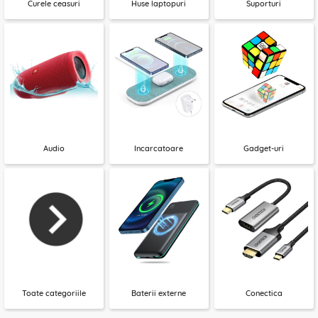
Curele ceasuri
Huse laptopuri
Suporturi
Audio
Incarcatoare
Gadget-uri
Toate categoriile
Baterii externe
Conectica