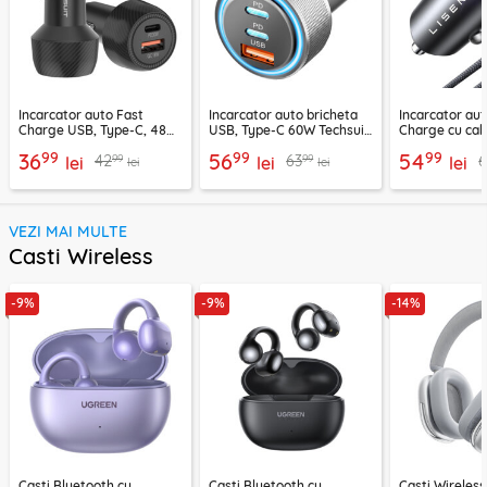
Incarcator auto Fast
Incarcator auto bricheta
Incarcator aut
Charge USB, Type-C, 48W
USB, Type-C 60W Techsuit
Charge cu cab
Techsuit C7, negru
C6, arginsiu
Lisen, PD65W,
99
99
99
36
56
54
99
99
42
63
lei
lei
lei
lei
lei
VEZI MAI MULTE
Casti Wireless
-9%
-9%
-14%
Casti Bluetooth cu
Casti Bluetooth cu
Casti Wireles