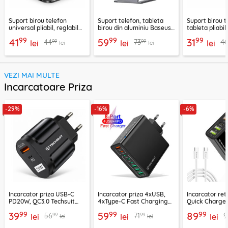
Suport birou telefon
Suport telefon, tableta
Suport birou t
universal pliabil, reglabil
birou din aluminiu Baseus,
tableta pliabil
aluminiu Techsuit Z4A,
LUKP000013
negru, ABS-B
99
99
99
41
59
31
99
99
44
73
4
negru
lei
lei
lei
lei
lei
VEZI MAI MULTE
Incarcatoare Priza
-29%
-16%
-6%
Incarcator priza USB-C
Incarcator priza 4xUSB,
Incarcator re
PD20W, QC3.0 Techsuit
4xType-C Fast Charging
Quick Charge 
EasyPowerX, negru,
Techsuit OctaChargeX,
tip C Techsuit
99
99
99
39
59
89
99
99
56
71
9
CHPD038
lei
negru, CHPD224
lei
CHC2
lei
lei
lei