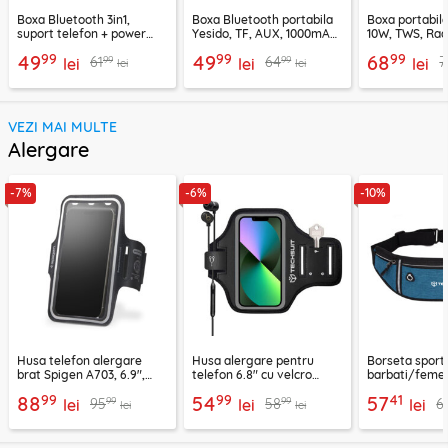
Boxa Bluetooth 3in1,
Boxa Bluetooth portabila
Boxa portabil
suport telefon + power
Yesido, TF, AUX, 1000mAh,
10W, TWS, Rad
bank, Borofone Marea,
YSW24, negru
Borofone Loud
99
99
99
49
49
68
99
99
61
64
7
BR200
lei
lei
lei
lei
lei
VEZI MAI MULTE
Alergare
-7%
-6%
-10%
Husa telefon alergare
Husa alergare pentru
Borseta sport
brat Spigen A703, 6.9",
telefon 6.8" cu velcro
barbati/femei
negru
Techsuit TH20, negru
CWB3, albastr
99
99
41
88
54
57
99
99
95
58
6
lei
lei
lei
lei
lei