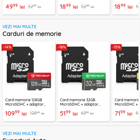
(46mm, 41mm), 10W cu
Winder, negru, ACSLH-01
Winder, alb, 
99
99
99
49
18
18
99
99
52
52
5
cablu Techsuit THC2
lei
lei
lei
lei
lei
VEZI MAI MULTE
Carduri de memorie
-14%
-18%
-15%
Card memorie 128GB
Card memorie 32GB
Card memori
MicroSDHC + adaptor
MicroSDHC + adaptor
MicroSDHC + 
Techsuit THCM26, rosu
Techsuit THCM11, verde
Techsuit THCM
99
99
99
109
51
71
99
99
128
63
8
lei
lei
lei
lei
lei
VEZI MAI MULTE