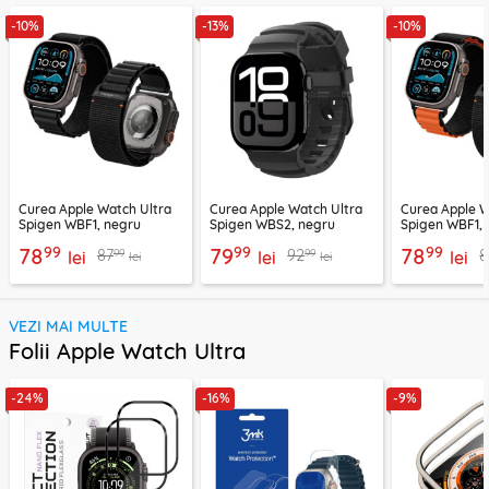
-10%
-13%
-10%
Curea Apple Watch Ultra
Curea Apple Watch Ultra
Curea Apple W
Spigen WBF1, negru
Spigen WBS2, negru
Spigen WBF1, 
99
99
99
78
79
78
99
99
87
92
8
lei
lei
lei
lei
lei
VEZI MAI MULTE
Folii Apple Watch Ultra
-24%
-16%
-9%