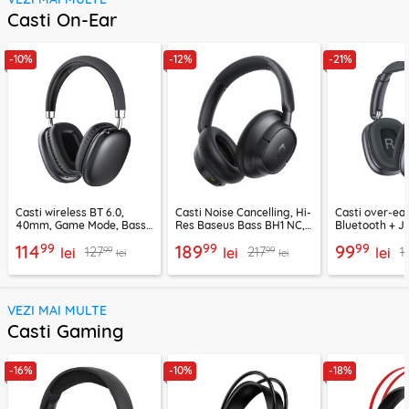
Casti On-Ear
-10%
-12%
-21%
Casti wireless BT 6.0,
Casti Noise Cancelling, Hi-
Casti over-ear
40mm, Game Mode, Bass
Res Baseus Bass BH1 NC,
Bluetooth + J
Boost, Acefast H13
negru, A0203703
EP10, 400mAh
99
99
99
114
189
99
99
99
127
217
1
lei
lei
lei
lei
lei
VEZI MAI MULTE
Casti Gaming
-16%
-10%
-18%