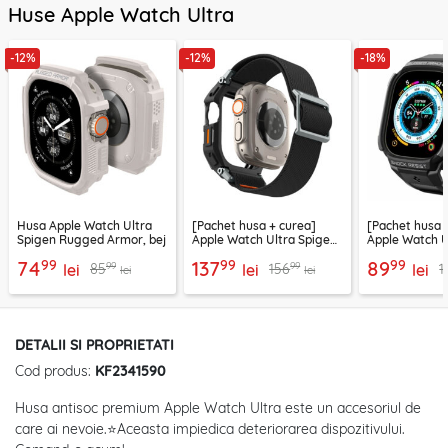
Huse Apple Watch Ultra
-12%
-12%
-18%
Husa Apple Watch Ultra
[Pachet husa + curea]
[Pachet husa 
Spigen Rugged Armor, bej
Apple Watch Ultra Spigen
Apple Watch U
Lite Fit "Pro", negru
Rugged Armor
99
99
99
74
137
89
99
99
85
156
1
lei
lei
lei
lei
lei
DETALII SI PROPRIETATI
Cod produs:
KF2341590
Husa antisoc premium Apple Watch Ultra este un accesoriul de
care ai nevoie.⭐Aceasta impiedica deteriorarea dispozitivului.