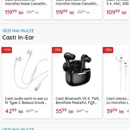
microfon Noise Cancelling
microfon Noise Cancelling
5.4, ANC, 500
Ugreen, mov, 55430
Ugreen, negru, 45785
Acefast H9, ar
99
99
99
119
119
109
99
99
131
131
lei
lei
lei
lei
lei
VEZI MAI MULTE
Casti In-Ear
-14%
-13%
-18%
Casti audio semi-in-ear cu
Casti Bluetooth V5.4, TWS,
Casti stereo 
fir Type-C Baseus Encok
Borofone Peaceful, FQ9,
cu microfon Li
CZ19, alb
negru
1.2m, alb
99
99
99
42
55
39
99
99
49
64
4
lei
lei
lei
lei
lei
VEZI MAI MULTE