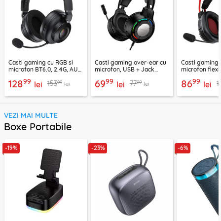
Casti gaming cu RGB si
Casti gaming over-ear cu
Casti gaming c
microfon BT6.0, 2.4G, AUX
microfon, USB + Jack
microfon flexi
Acefast H15
3.5mm, Borofone Wave,
H16, 2m
99
99
99
128
69
86
99
99
153
77
1
lei
BO112
lei
lei
lei
lei
VEZI MAI MULTE
Boxe Portabile
-19%
-23%
-6%