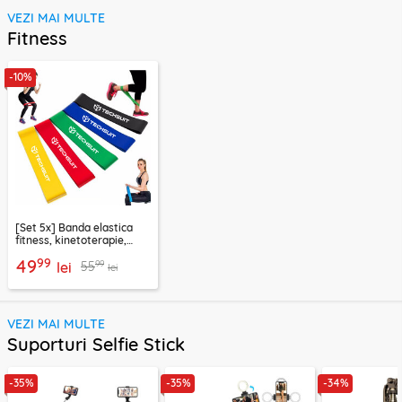
VEZI MAI MULTE
Fitness
-10%
[Set 5x] Banda elastica
fitness, kinetoterapie,
exercitii, sport Techsuit
99
49
99
55
lei
lei
VEZI MAI MULTE
Suporturi Selfie Stick
-35%
-35%
-34%