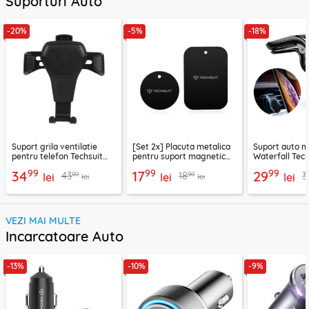
Suporturi Auto
-20%
-5%
-18%
Suport grila ventilatie
[Set 2x] Placuta metalica
Suport auto m
pentru telefon Techsuit
pentru suport magnetic
Waterfall Tech
H01, negru
telefon Techsuit MP03,
negru / argint
99
99
99
34
17
29
99
99
43
18
3
lei
negru
lei
lei
lei
lei
VEZI MAI MULTE
Incarcatoare Auto
-13%
-10%
-9%