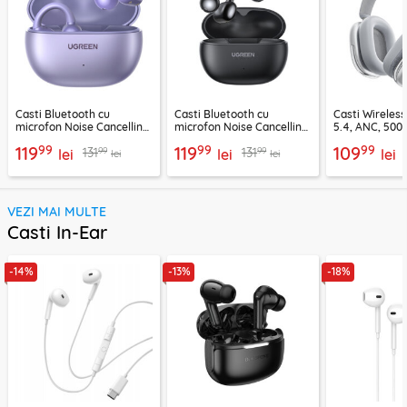
Casti Bluetooth cu
Casti Bluetooth cu
Casti Wireles
microfon Noise Cancelling
microfon Noise Cancelling
5.4, ANC, 500
Ugreen, mov, 55430
Ugreen, negru, 45785
Acefast H9, ar
99
99
99
119
119
109
99
99
131
131
lei
lei
lei
lei
lei
VEZI MAI MULTE
Casti In-Ear
-14%
-13%
-18%