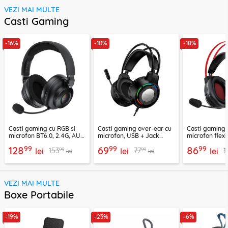
VEZI MAI MULTE
Casti Gaming
-16%
-10%
-18%
Casti gaming cu RGB si
Casti gaming over-ear cu
Casti gaming c
microfon BT6.0, 2.4G, AUX
microfon, USB + Jack
microfon flexi
Acefast H15
3.5mm, Borofone Wave,
H16, 2m
99
99
99
128
69
86
99
99
153
77
1
lei
BO112
lei
lei
lei
lei
VEZI MAI MULTE
Boxe Portabile
-19%
-23%
-6%