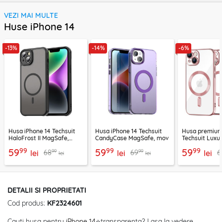
VEZI MAI MULTE
Huse iPhone 14
-13%
-14%
-6%
Husa iPhone 14 Techsuit
Husa iPhone 14 Techsuit
Husa premium
HaloFrost II MagSafe,
CandyCase MagSafe, mov
Techsuit Luxu
negru
MagSafe, roz
99
99
99
59
59
59
99
99
68
69
6
lei
lei
lei
lei
lei
DETALII SI PROPRIETATI
Cod produs:
KF2324601
Cauti husa pentru
iPhone 14
⭐transparenta? Lasa la vedere