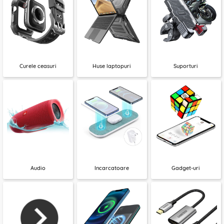
Curele ceasuri
Huse laptopuri
Suporturi
Audio
Incarcatoare
Gadget-uri