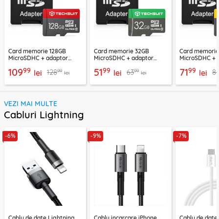
Card memorie 128GB
Card memorie 32GB
Card memori
MicroSDHC + adaptor
MicroSDHC + adaptor
MicroSDHC + 
Techsuit THCM26, rosu
Techsuit THCM11, verde
Techsuit THCM
99
99
99
109
51
71
99
99
128
63
8
lei
lei
lei
lei
lei
VEZI MAI MULTE
Cabluri Lightning
-6%
-9%
-7%
Cablu de date Lightning
Cablu incarcare iPhone
Cablu de date