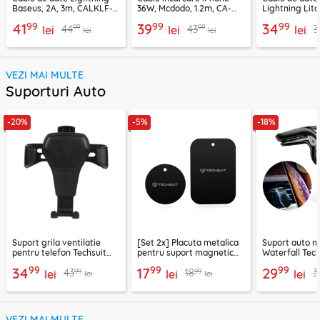
Baseus, 2A, 3m, CALKLF-
36W, Mcdodo, 1.2m, CA-
Lightning Lito
RG1
2850
LD04CL
99
99
99
41
39
34
99
99
44
43
3
lei
lei
lei
lei
lei
VEZI MAI MULTE
Suporturi Auto
-20%
-5%
-18%
Suport grila ventilatie
[Set 2x] Placuta metalica
Suport auto m
pentru telefon Techsuit
pentru suport magnetic
Waterfall Tech
H01, negru
telefon Techsuit MP03,
negru / argint
99
99
99
34
17
29
99
99
43
18
3
lei
negru
lei
lei
lei
lei
VEZI MAI MULTE