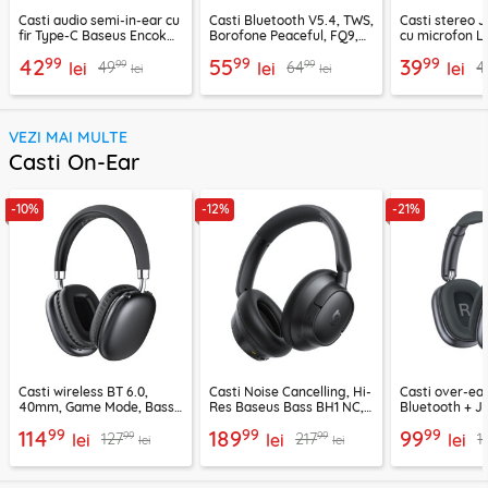
Casti audio semi-in-ear cu
Casti Bluetooth V5.4, TWS,
Casti stereo 
fir Type-C Baseus Encok
Borofone Peaceful, FQ9,
cu microfon Li
CZ19, alb
negru
1.2m, alb
99
99
99
42
55
39
99
99
49
64
4
lei
lei
lei
lei
lei
VEZI MAI MULTE
Casti On-Ear
-10%
-12%
-21%
Casti wireless BT 6.0,
Casti Noise Cancelling, Hi-
Casti over-ear
40mm, Game Mode, Bass
Res Baseus Bass BH1 NC,
Bluetooth + J
Boost, Acefast H13
negru, A0203703
EP10, 400mAh
99
99
99
114
189
99
99
99
127
217
1
lei
lei
lei
lei
lei