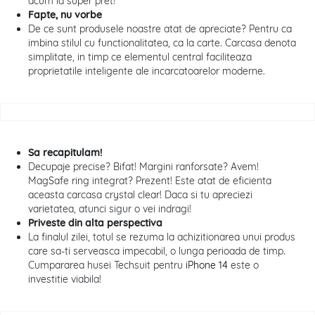
acum la super pret!
Fapte, nu vorbe
De ce sunt produsele noastre atat de apreciate? Pentru ca
imbina stilul cu functionalitatea, ca la carte. Carcasa denota
simplitate, in timp ce elementul central faciliteaza
proprietatile inteligente ale incarcatoarelor moderne.
Sa recapitulam!
Decupaje precise? Bifat! Margini ranforsate? Avem!
MagSafe ring integrat? Prezent! Este atat de eficienta
aceasta carcasa crystal clear! Daca si tu apreciezi
varietatea, atunci sigur o vei indragi!
Priveste din alta perspectiva
La finalul zilei, totul se rezuma la achizitionarea unui produs
care sa-ti serveasca impecabil, o lunga perioada de timp.
Cumpararea husei Techsuit pentru
iPhone 14
este o
investitie viabila!