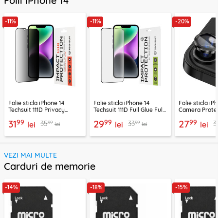
Folii iPhone 14
-11%
-11%
-20%
Folie sticla iPhone 14
Folie sticla iPhone 14
Folie sticla iP
Techsuit 111D Privacy
Techsuit 111D Full Glue Full
Camera Protec
Full Glue, negru
Cover, negru
negru/transp
99
99
99
31
29
27
99
99
35
33
3
lei
lei
lei
lei
lei
VEZI MAI MULTE
Carduri de memorie
-14%
-18%
-15%