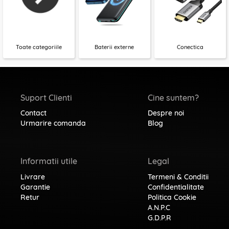
Toate categoriile
Baterii externe
Conectica
Suport Clienti
Cine suntem?
Contact
Despre noi
Urmarire comanda
Blog
Informatii utile
Legal
Livrare
Termeni & Conditii
Garantie
Confidentialitate
Retur
Politica Cookie
A.N.P.C
G.D.P.R