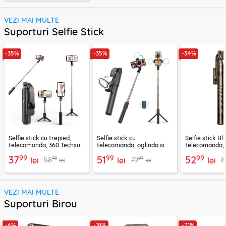
VEZI MAI MULTE
Suporturi Selfie Stick
-35%
-35%
-34%
Selfie stick cu trepied,
Selfie stick cu
Selfie stick B
telecomanda, 360 Techsuit
telecomanda, oglinda si
telecomanda, 
L11, 73cm
LED Techsuit K13
K28, 175cm
99
99
99
37
51
52
99
99
58
79
8
lei
lei
lei
lei
lei
VEZI MAI MULTE
Suporturi Birou
-6%
-18%
-21%