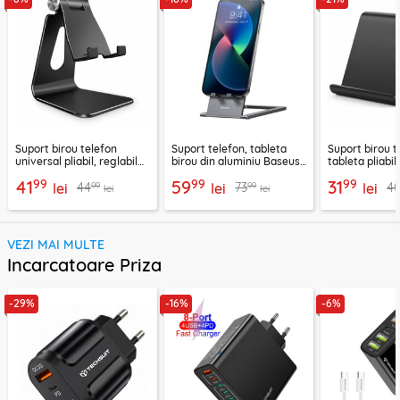
Suport birou telefon
Suport telefon, tableta
Suport birou t
universal pliabil, reglabil
birou din aluminiu Baseus,
tableta pliabil
aluminiu Techsuit Z4A,
LUKP000013
negru, ABS-B
99
99
99
41
59
31
99
99
44
73
4
negru
lei
lei
lei
lei
lei
VEZI MAI MULTE
Incarcatoare Priza
-29%
-16%
-6%