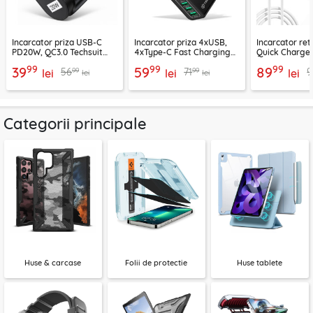
Incarcator priza USB-C
Incarcator priza 4xUSB,
Incarcator re
PD20W, QC3.0 Techsuit
4xType-C Fast Charging
Quick Charge 
EasyPowerX, negru,
Techsuit OctaChargeX,
tip C Techsuit
99
99
99
39
59
89
99
99
56
71
9
CHPD038
lei
negru, CHPD224
lei
CHC2
lei
lei
lei
Categorii principale
Huse & carcase
Folii de protectie
Huse tablete