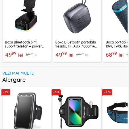
Boxa Bluetooth 3in1,
Boxa Bluetooth portabila
Boxa portabil
suport telefon + power
Yesido, TF, AUX, 1000mAh,
10W, TWS, Rad
bank, Borofone Marea,
YSW24, negru
Borofone Loud
99
99
99
49
49
68
99
99
61
64
7
BR200
lei
lei
lei
lei
lei
VEZI MAI MULTE
Alergare
-7%
-6%
-10%