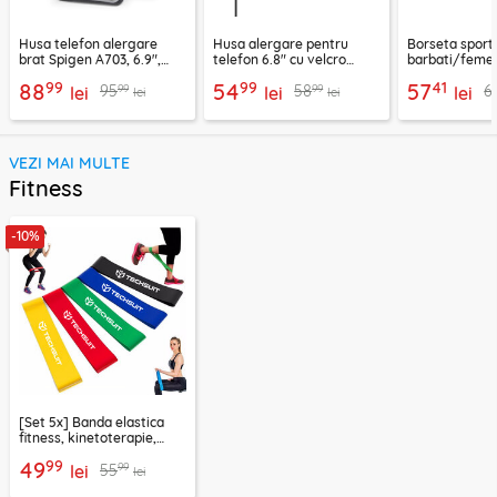
Husa telefon alergare
Husa alergare pentru
Borseta sport
brat Spigen A703, 6.9",
telefon 6.8" cu velcro
barbati/femei
negru
Techsuit TH20, negru
CWB3, albastr
99
99
41
88
54
57
99
99
95
58
6
lei
lei
lei
lei
lei
VEZI MAI MULTE
Fitness
-10%
[Set 5x] Banda elastica
fitness, kinetoterapie,
exercitii, sport Techsuit
99
49
99
55
lei
lei