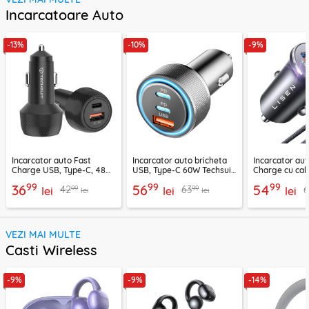
Incarcatoare Auto
-13%
-10%
-9%
Incarcator auto Fast
Incarcator auto bricheta
Incarcator aut
Charge USB, Type-C, 48W
USB, Type-C 60W Techsuit
Charge cu cab
Techsuit C7, negru
C6, arginsiu
Lisen, PD65W,
99
99
99
36
56
54
99
99
42
63
lei
lei
lei
lei
lei
VEZI MAI MULTE
Casti Wireless
-9%
-9%
-14%