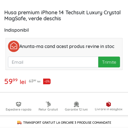
Husa premium iPhone 14 Techsuit Luxury Crystal
MagSafe, verde deschis
Indisponibil
Anunta-ma cand acest produs revine in stoc
Trimite
59
99
lei
99
63
-6%
lei
Livrare in easybox
Expediere rapida
Retur Gratuit
Garantie 12 luni
TRANSPORT GRATUIT LA ORICARE
3 PRODUSE
COMANDATE