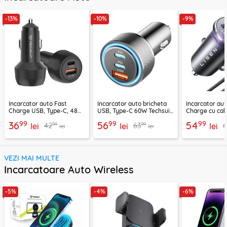
-13%
-10%
-9%
Incarcator auto Fast
Incarcator auto bricheta
Incarcator aut
Charge USB, Type-C, 48W
USB, Type-C 60W Techsuit
Charge cu cab
Techsuit C7, negru
C6, arginsiu
Lisen, PD65W,
99
99
99
36
56
54
99
99
42
63
lei
lei
lei
lei
lei
VEZI MAI MULTE
Incarcatoare Auto Wireless
-5%
-4%
-6%