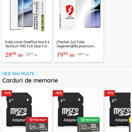
Folie sticla OnePlus Nord 4
[Pachet 2x] Folie
Techsuit 111D Full Glue Full
regenerabila premium
Cover, negru
OnePlus Nord 4 Smart
99
99
29
79
99
99
33
91
lei
Protection Classic,
lei
lei
lei
transparenta
VEZI MAI MULTE
Carduri de memorie
-14%
-18%
-15%