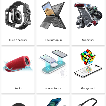
Curele ceasuri
Huse laptopuri
Suporturi
Audio
Incarcatoare
Gadget-uri