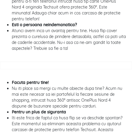
pentru a-ti feri telefonul intrucat husa tip carte OnePlus
Nord 4 originala Techsuit ofera protectie 360°. Este
minunata! Adauga chiar acum in cos carcasa de protectie
pentru telefon!
Esti o persoana neindemanatica?
Atunci avem inca un avantaj pentru tine. Husa flip cover
prezinta o curelusa de prindere detasabila, astfel ca poti uita
de caderile accidentale. Nu-i asa ca ne-am gandit la toate
aspectele? Trebuie sa fie a ta!
Facuta pentru tine!
Nu iti place sa mergi cu multe obiecte dupa tine? Acum nu
mai este necesar sa iei portofelul la fiecare sesiune de
shopping, intrucat husa 360° antisoc OnePlus Nord 4
dispune de buzunare speciale pentru carduri.
Pentru un plus de siguranta
Iti este frica de faptul ca husa flip se va deschide spontan?
Este momentul sa eliminam aceasta problema cu ajutorul
carcasei de protectie pentru telefon Techsuit. Aceasta