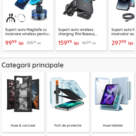
Suport auto MagSafe cu
Suport auto wireless
Suport auto M
incarcare wireless pentru
charging 15W Baseus,
incarcator aut
telefon 15W Techsuit
negru, CGZX000001
2B513
99
99
99
99
159
297
99
99
105
167
ChargeMagX HOLD253
lei
lei
lei
lei
lei
Categorii principale
Huse & carcase
Folii de protectie
Huse tablete