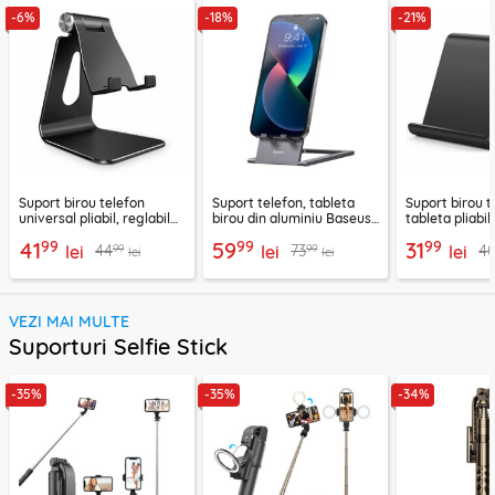
-6%
-18%
-21%
Suport birou telefon
Suport telefon, tableta
Suport birou t
universal pliabil, reglabil
birou din aluminiu Baseus,
tableta pliabil
aluminiu Techsuit Z4A,
LUKP000013
negru, ABS-B
99
99
99
41
59
31
99
99
44
73
4
negru
lei
lei
lei
lei
lei
VEZI MAI MULTE
Suporturi Selfie Stick
-35%
-35%
-34%