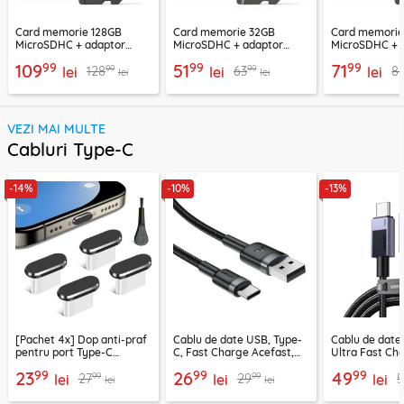
Card memorie 128GB
Card memorie 32GB
Card memori
MicroSDHC + adaptor
MicroSDHC + adaptor
MicroSDHC + 
Techsuit THCM26, rosu
Techsuit THCM11, verde
Techsuit THCM
99
99
99
109
51
71
99
99
128
63
8
lei
lei
lei
lei
lei
VEZI MAI MULTE
Cabluri Type-C
-14%
-10%
-13%
[Pachet 4x] Dop anti-praf
Cablu de date USB, Type-
Cablu de date
pentru port Type-C
C, Fast Charge Acefast,
Ultra Fast Ch
Techsuit AD1, negru
C22-04, 1.2m
2m Ugreen, gr
99
99
99
23
26
49
99
99
27
29
5
lei
lei
lei
lei
lei