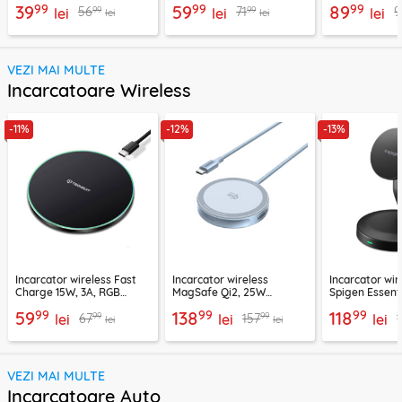
99
99
99
39
59
89
99
99
56
71
9
CHPD038
lei
negru, CHPD224
lei
CHC2
lei
lei
lei
VEZI MAI MULTE
Incarcatoare Wireless
-11%
-12%
-13%
Incarcator wireless Fast
Incarcator wireless
Incarcator wir
Charge 15W, 3A, RGB
MagSafe Qi2, 25W
Spigen Essenti
Techsuit SlimChargX,
Ugreen, bleu, 55959
negru
99
99
99
59
138
118
99
99
67
157
CHWR031
lei
lei
lei
lei
lei
VEZI MAI MULTE
Incarcatoare Auto