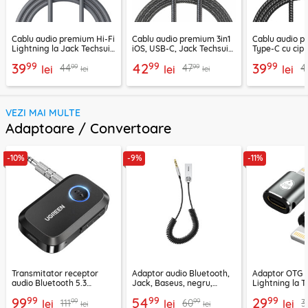
Cablu audio premium Hi-Fi
Cablu audio premium 3in1
Cablu audio 
Lightning la Jack Techsuit
iOS, USB-C, Jack Techsuit
Type-C cu cip
SoundFleX AC5
EchoSnap AC15, 1m
Techsuit Nexa
99
99
99
39
42
39
99
99
44
47
4
lei
lei
1m
lei
lei
lei
VEZI MAI MULTE
Adaptoare / Convertoare
-10%
-9%
-11%
Transmitator receptor
Adaptor audio Bluetooth,
Adaptor OTG 
audio Bluetooth 5.3
Jack, Baseus, negru,
Lightning la T
Ugreen, CM596, negru
CABA01-01
Techsuit A11, g
99
99
99
99
54
29
99
99
111
60
3
lei
lei
lei
lei
lei