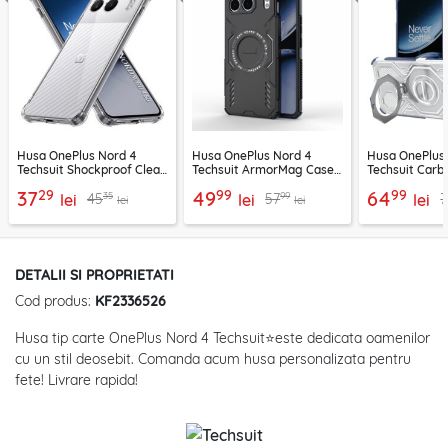
Husa OnePlus Nord 4
Husa OnePlus Nord 4
Husa OnePlus
Techsuit Shockproof Clear
Techsuit ArmorMag Case,
Techsuit Carb
Silicone, transparenta
negru
PRO, albastru
29
99
99
37
49
64
35
99
45
57
7
lei
lei
lei
lei
lei
DETALII SI PROPRIETATI
Cod produs:
KF2336526
Husa tip carte OnePlus Nord 4 Techsuit⭐este dedicata oamenilor
cu un stil deosebit. Comanda acum husa personalizata pentru
fete! Livrare rapida!