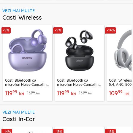
VEZI MAI MULTE
Casti Wireless
-9%
-9%
-14%
Casti Bluetooth cu
Casti Bluetooth cu
Casti Wireles
microfon Noise Cancelling
microfon Noise Cancelling
5.4, ANC, 500
Ugreen, mov, 55430
Ugreen, negru, 45785
Acefast H9, ar
99
99
99
119
119
109
99
99
131
131
lei
lei
lei
lei
lei
VEZI MAI MULTE
Casti In-Ear
-14%
-13%
-18%