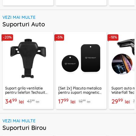
VEZI MAI MULTE
Suporturi Auto
-20%
-5%
-18%
Suport grila ventilatie
[Set 2x] Placuta metalica
Suport auto m
pentru telefon Techsuit
pentru suport magnetic
Waterfall Tech
H01, negru
telefon Techsuit MP03,
negru / argint
99
99
99
34
17
29
99
99
43
18
3
lei
negru
lei
lei
lei
lei
VEZI MAI MULTE
Suporturi Birou