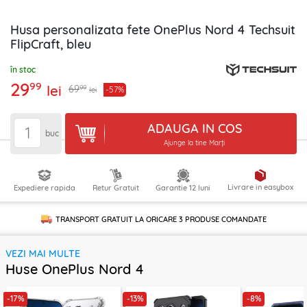
Husa personalizata fete OnePlus Nord 4 Techsuit
FlipCraft, bleu
în stoc
29
99
lei
99
69
-57%
lei
ADAUGA IN COS
buc
Ajunge la tine Marți
Livrare in easybox
Expediere rapida
Retur Gratuit
Garantie 12 luni
TRANSPORT GRATUIT LA ORICARE
3 PRODUSE
COMANDATE
VEZI MAI MULTE
Huse OnePlus Nord 4
-17%
-13%
-8%