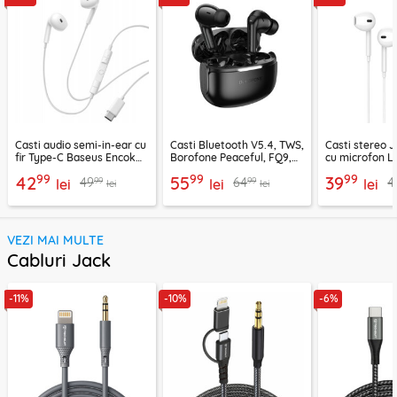
Casti audio semi-in-ear cu
Casti Bluetooth V5.4, TWS,
Casti stereo 
fir Type-C Baseus Encok
Borofone Peaceful, FQ9,
cu microfon Li
CZ19, alb
negru
1.2m, alb
99
99
99
42
55
39
99
99
49
64
4
lei
lei
lei
lei
lei
VEZI MAI MULTE
Cabluri Jack
-11%
-10%
-6%