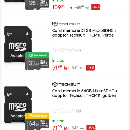
In stoc
99
109
99
128
lei
-14%
lei
Card memorie 32GB MicroSDHC +
adaptor Techsuit THCM11, verde
(0)
In stoc
99
51
99
63
lei
-18%
lei
Card memorie 64GB MicroSDHC +
adaptor Techsuit THCM11, galben
(0)
In stoc
99
71
99
84
lei
-15%
lei