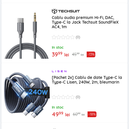
Cablu audio premium Hi-Fi, DAC,
Type-C la Jack Techsuit SoundFleX
AC4, 1m
(0)
In stoc
99
39
99
45
lei
-13%
lei
[Pachet 2x] Cablu de date Type-C la
Type-C Lisen, 240W, 2m, bleumarin
(0)
In stoc
99
49
99
60
lei
-18%
lei