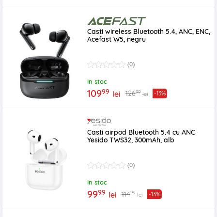
Casti wireless Bluetooth 5.4, ANC, ENC,
Acefast W5, negru
(0)
In stoc
99
109
99
126
lei
-13%
lei
Casti airpod Bluetooth 5.4 cu ANC
Yesido TWS32, 300mAh, alb
(0)
In stoc
99
99
99
114
lei
-13%
lei