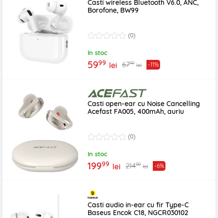
Casti wireless Bluetooth V6.0, ANC,
Borofone, BW99
(0)
In stoc
99
59
99
67
lei
-11%
lei
Casti open-ear cu Noise Cancelling
Acefast FA005, 400mAh, auriu
(0)
In stoc
99
199
99
214
lei
-6%
lei
Casti audio in-ear cu fir Type-C
Baseus Encok C18, NGCR030102