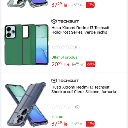
29
37
35
45
lei
-17%
lei
Husa Xiaomi Redmi 13 Techsuit
HaloFrost Series, verde inchis
(0)
Ultimul produs
99
20
99
51
lei
-59%
lei
Husa Xiaomi Redmi 13 Techsuit
Shockproof Clear Silicone, fumuriu
(0)
In stoc
29
37
35
45
lei
-17%
lei