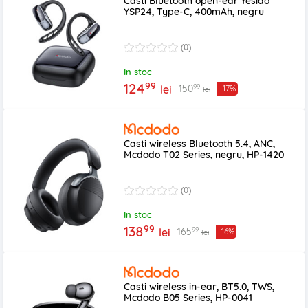
Casti Bluetooth open-ear Yesido
YSP24, Type-C, 400mAh, negru
(0)
In stoc
99
124
99
150
lei
-17%
lei
Casti wireless Bluetooth 5.4, ANC,
Mcdodo T02 Series, negru, HP-1420
(0)
In stoc
99
138
99
165
lei
-16%
lei
Casti wireless in-ear, BT5.0, TWS,
Mcdodo B05 Series, HP-0041