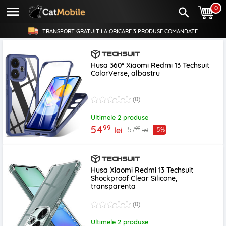
0
TRANSPORT GRATUIT LA ORICARE
3 PRODUSE
COMANDATE
Husa 360° Xiaomi Redmi 13 Techsuit
ColorVerse, albastru
(0)
Ultimele 2 produse
99
54
99
57
lei
-5%
lei
Husa Xiaomi Redmi 13 Techsuit
Shockproof Clear Silicone,
transparenta
(0)
Ultimele 2 produse