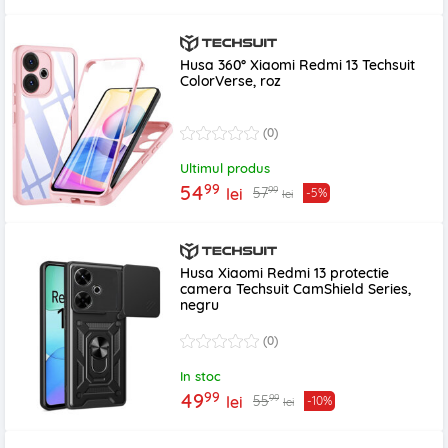
Husa 360° Xiaomi Redmi 13 Techsuit
ColorVerse, roz
(0)
Ultimul produs
99
54
99
57
lei
-5%
lei
Husa Xiaomi Redmi 13 protectie
camera Techsuit CamShield Series,
negru
(0)
In stoc
99
49
99
55
lei
-10%
lei