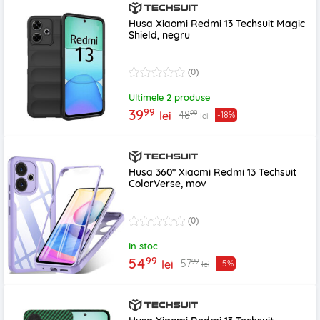
Husa Xiaomi Redmi 13 Techsuit Magic
Shield, negru
(0)
Ultimele 2 produse
99
39
99
48
lei
-18%
lei
Husa 360° Xiaomi Redmi 13 Techsuit
ColorVerse, mov
(0)
In stoc
99
54
99
57
lei
-5%
lei