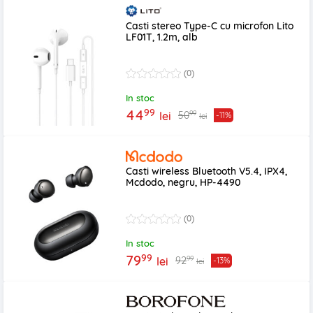
Casti stereo Type-C cu microfon Lito
LF01T, 1.2m, alb
(0)
In stoc
99
44
99
50
lei
-11%
lei
Casti wireless Bluetooth V5.4, IPX4,
Mcdodo, negru, HP-4490
(0)
In stoc
99
79
99
92
lei
-13%
lei