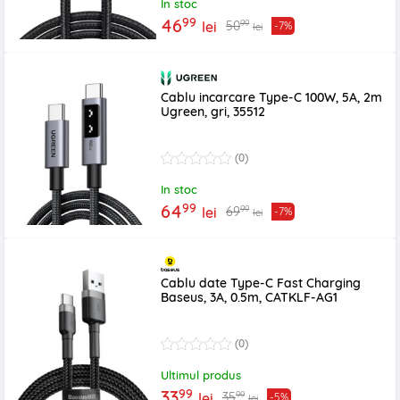
In stoc
99
46
99
50
lei
-7%
lei
Cablu incarcare Type-C 100W, 5A, 2m
Ugreen, gri, 35512
(0)
In stoc
99
64
99
69
lei
-7%
lei
Cablu date Type-C Fast Charging
Baseus, 3A, 0.5m, CATKLF-AG1
(0)
Ultimul produs
99
33
99
35
lei
-5%
lei