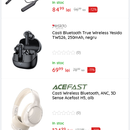
In stoc
99
84
99
96
lei
-12%
lei
Casti Bluetooth True Wireless Yesido
TWS26, 250mAh, negru
(0)
In stoc
99
69
99
78
lei
-11%
lei
Casti Wireless Bluetooth, ANC, 3D
Sense Acefast H5, alb
(0)
In stoc
99
99