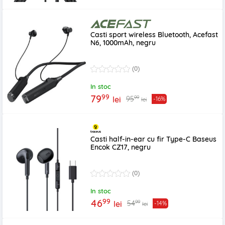
Casti sport wireless Bluetooth, Acefast
N6, 1000mAh, negru
(0)
In stoc
99
79
99
95
lei
-16%
lei
Casti half-in-ear cu fir Type-C Baseus
Encok CZ17, negru
(0)
In stoc
99
46
99
54
lei
-14%
lei