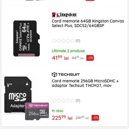
Card memorie 64GB Kingston Canvas
Select Plus, SDCS2/64GBSP
(0)
Ultimele 2 produse
99
41
99
44
lei
-6%
lei
Card memorie 256GB MicroSDHC +
adaptor Techsuit THCM27, mov
(0)
In stoc
99
225
99
241
lei
-6%
lei