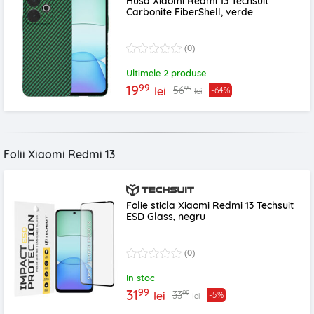
Husa Xiaomi Redmi 13 Techsuit
Carbonite FiberShell, verde
(0)
Ultimele 2 produse
99
19
99
56
lei
-64%
lei
Folii Xiaomi Redmi 13
Folie sticla Xiaomi Redmi 13 Techsuit
ESD Glass, negru
(0)
In stoc
99
31
99
33
lei
-5%
lei