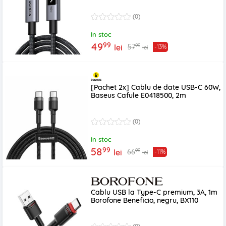
(0)
In stoc
99
49
99
57
lei
-13%
lei
[Pachet 2x] Cablu de date USB-C 60W,
Baseus Cafule E0418500, 2m
(0)
In stoc
99
58
99
66
lei
-11%
lei
Cablu USB la Type-C premium, 3A, 1m
Borofone Beneficio, negru, BX110