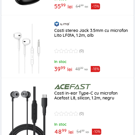
99
55
99
64
lei
-13%
lei
Casti stereo Jack 3.5mm cu microfon
Lito LF01A, 1.2m, alb
(0)
In stoc
99
39
99
48
lei
-18%
lei
Casti in-ear Type-C cu microfon
Acefast L8, silicon, 1.2m, negru
(0)
In stoc
99
48
99
54
lei
-10%
lei