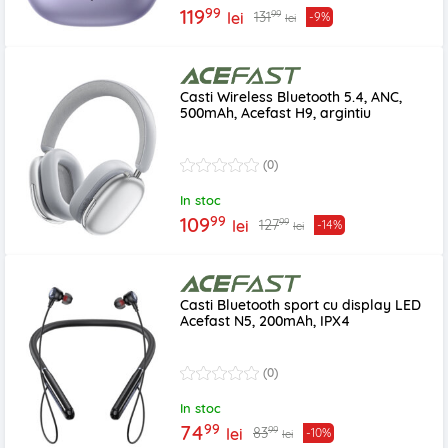
99
119
99
131
lei
-9%
lei
Casti Wireless Bluetooth 5.4, ANC,
500mAh, Acefast H9, argintiu
(0)
In stoc
99
109
99
127
lei
-14%
lei
Casti Bluetooth sport cu display LED
Acefast N5, 200mAh, IPX4
(0)
In stoc
99
74
99
83
lei
-10%
lei