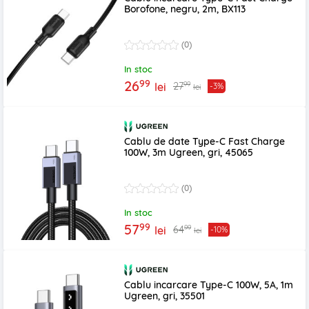
Borofone, negru, 2m, BX113
(0)
In stoc
99
26
99
27
lei
-3%
lei
Cablu de date Type-C Fast Charge
100W, 3m Ugreen, gri, 45065
(0)
In stoc
99
57
99
64
lei
-10%
lei
Cablu incarcare Type-C 100W, 5A, 1m
Ugreen, gri, 35501