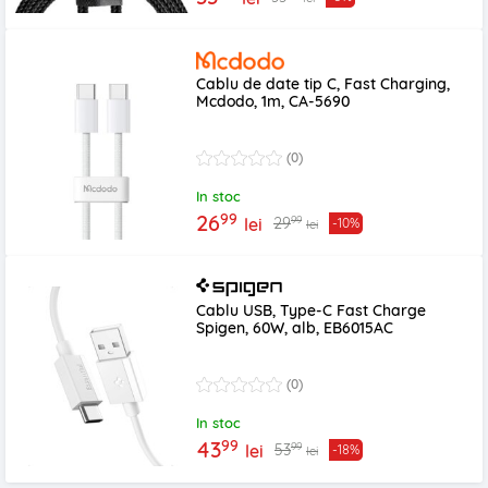
Cablu de date tip C, Fast Charging,
Mcdodo, 1m, CA-5690
(0)
In stoc
99
26
99
29
lei
-10%
lei
Cablu USB, Type-C Fast Charge
Spigen, 60W, alb, EB6015AC
(0)
In stoc
99
43
99
53
lei
-18%
lei