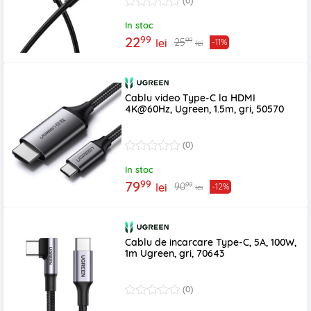
(0)
In stoc
99
22
99
25
lei
-11%
lei
Cablu video Type-C la HDMI
4K@60Hz, Ugreen, 1.5m, gri, 50570
(0)
In stoc
99
79
99
90
lei
-12%
lei
Cablu de incarcare Type-C, 5A, 100W,
1m Ugreen, gri, 70643
(0)