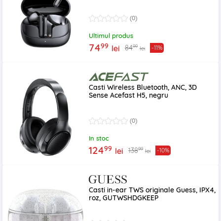
(0)
Ultimul produs
99
74
99
84
lei
-11%
lei
Casti Wireless Bluetooth, ANC, 3D
Sense Acefast H5, negru
(0)
In stoc
99
124
99
138
lei
-10%
lei
Casti in-ear TWS originale Guess, IPX4,
roz, GUTWSHDGKEEP