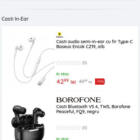
Casti In-Ear
Casti audio semi-in-ear cu fir Type-C
Baseus Encok CZ19, alb
(0)
In stoc
99
42
99
49
lei
-14%
lei
Casti Bluetooth V5.4, TWS, Borofone
Peaceful, FQ9, negru
(0)
In stoc