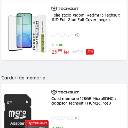
Folie sticla Xiaomi Redmi 13 Techsuit
111D Full Glue Full Cover, negru
(0)
In stoc
99
29
99
33
lei
-11%
lei
Carduri de memorie
Card memorie 128GB MicroSDHC +
adaptor Techsuit THCM26, rosu
(0)