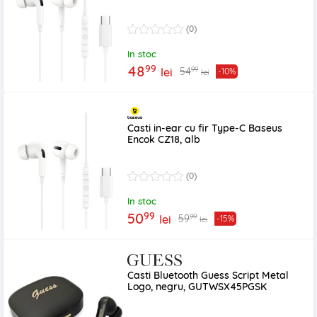
(0)
In stoc
99
48
99
54
lei
-10%
lei
Casti in-ear cu fir Type-C Baseus
Encok CZ18, alb
(0)
In stoc
99
50
99
59
lei
-15%
lei
Casti Bluetooth Guess Script Metal
Logo, negru, GUTWSX45PGSK