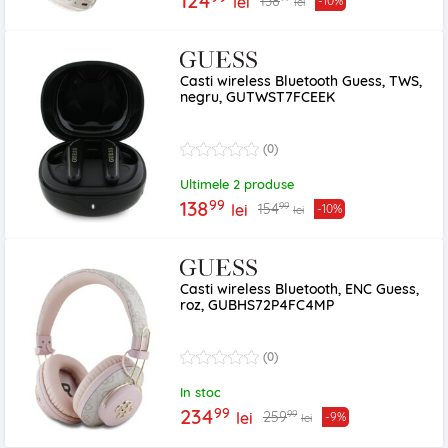
124
138
lei
-10%
lei
Casti wireless Bluetooth Guess, TWS,
negru, GUTWST7FCEEK
(0)
Ultimele 2 produse
99
138
99
154
lei
-10%
lei
Casti wireless Bluetooth, ENC Guess,
roz, GUBHS72P4FC4MP
(0)
In stoc
99
234
99
259
lei
-9%
lei