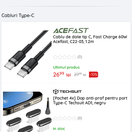
Cabluri Type-C
Cablu de date tip C, Fast Charge 60W
Acefast, C22-03, 1.2m
(0)
Ultimul produs
99
26
99
29
lei
-10%
lei
[Pachet 4x] Dop anti-praf pentru port
Type-C Techsuit AD1, negru
(0)
In stoc