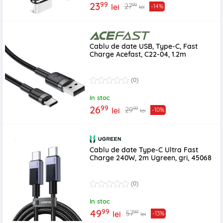
99
23
99
27
lei
-14%
lei
Cablu de date USB, Type-C, Fast
Charge Acefast, C22-04, 1.2m
(0)
In stoc
99
26
99
29
lei
-10%
lei
Cablu de date Type-C Ultra Fast
Charge 240W, 2m Ugreen, gri, 45068
(0)
In stoc
99
49
99
57
lei
-13%
lei