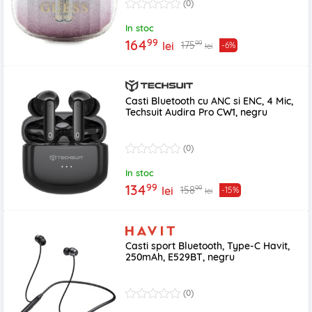
(0)
In stoc
99
164
99
175
lei
-6%
lei
Casti Bluetooth cu ANC si ENC, 4 Mic,
Techsuit Audira Pro CW1, negru
(0)
In stoc
99
134
99
158
lei
-15%
lei
Casti sport Bluetooth, Type-C Havit,
250mAh, E529BT, negru
(0)