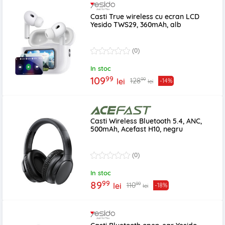
Casti True wireless cu ecran LCD
Yesido TWS29, 360mAh, alb
(0)
In stoc
99
109
99
128
lei
-14%
lei
Casti Wireless Bluetooth 5.4, ANC,
500mAh, Acefast H10, negru
(0)
In stoc
99
89
99
110
lei
-18%
lei