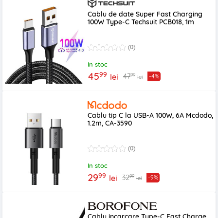
Cablu de date Super Fast Charging
100W Type-C Techsuit PCB018, 1m
(0)
In stoc
99
45
99
47
lei
-4%
lei
Cablu tip C la USB-A 100W, 6A Mcdodo,
1.2m, CA-3590
(0)
In stoc
99
29
99
32
lei
-9%
lei
Cablu incarcare Type-C Fast Charge