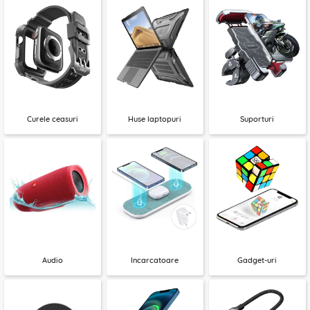
Curele ceasuri
Huse laptopuri
Suporturi
Audio
Incarcatoare
Gadget-uri