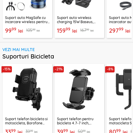
Suport auto MagSafe cu
Suport auto wireless
Suport auto M
incarcare wireless pentru
charging 15W Baseus,
incarcator aut
telefon 15W Techsuit
negru, CGZX000001
2B513
99
99
99
99
159
297
99
99
105
167
ChargeMagX HOLD253
lei
lei
lei
lei
lei
VEZI MAI MULTE
Suporturi Bicicleta
-15%
-21%
-8%
Suport telefon bicicleta si
Suport telefon pentru
Suport telefo
motocicleta, Borofone
bicicleta 4.7-7 inch,
motocicleta 5.
Camino, BH141
Borofone Crown Series
Baseus, C4057
99
99
99
33
39
80
99
99
39
50
lei
BH105. negru
lei
lei
lei
lei