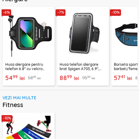
-6%
-7%
-10%
Husa alergare pentru
Husa telefon alergare
Borseta sport
telefon 6.8" cu velcro
brat Spigen A703, 6.9",
barbati/femei
Techsuit TH20, negru
negru
CWB3, albastr
99
99
41
54
88
57
99
99
58
95
6
lei
lei
lei
lei
lei
VEZI MAI MULTE
Fitness
-10%