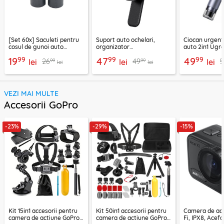
[Set 60x] Saculeti pentru
Suport auto ochelari,
Ciocan urgent
cosul de gunoi auto
organizator
auto 2in1 Ugre
Baseus, CRLJD-0G
multifunctional Baseus,
35347
99
99
99
19
47
49
99
99
26
49
lei
gri
lei
lei
lei
lei
VEZI MAI MULTE
Accesorii GoPro
-23%
-29%
-15%
Kit 15in1 accesorii pentru
Kit 50in1 accesorii pentru
Camera de act
camera de actiune GoPro
camera de actiune GoPro,
Fi, IPX8, Acef