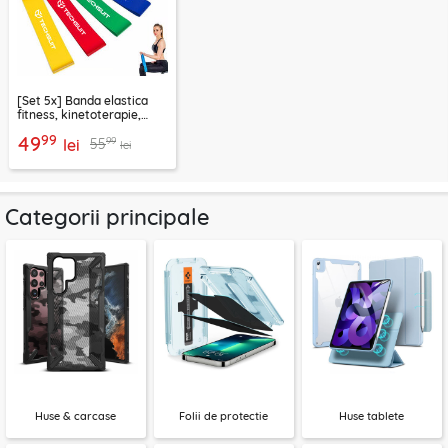
[Set 5x] Banda elastica
fitness, kinetoterapie,
exercitii, sport Techsuit
99
49
99
55
lei
lei
Categorii principale
Huse & carcase
Folii de protectie
Huse tablete