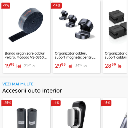
-9%
-14%
Banda organizare cabluri
Organizator cabluri,
Organizator ca
velcro, Mcdodo VS-0960,
suport magnetic pentru
suport cablur
1m, negru
birou Ugreen 45797
negru, 70585
99
99
99
19
29
28
99
99
21
34
lei
lei
lei
lei
lei
VEZI MAI MULTE
Accesorii auto interior
-25%
-4%
-15%