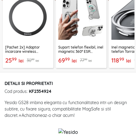
[Pachet 2x] Adaptor
Suport telefon flexibil, inel
Inel magnetic 
incarcare wireless
magnetic 360° ESR
telefon Torra
MagSafe Baseus
HaloLock, alb
argintiu
99
99
99
25
69
118
99
99
30
77
PCCH000001
lei
lei
lei
lei
lei
DETALII SI PROPRIETATI
Cod produs:
KF2354924
Yesido GS28 imbina eleganta cu functionalitatea intr-un design
subtire, cu fixare sigura, compatibilitate MagSafe si stil
discret.⭐Achizitioneaz-o chiar acum!