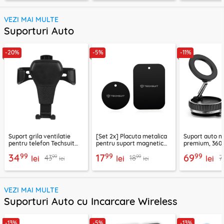
VEZI MAI MULTE
Suporturi Auto
-20%
-5%
-11%
Suport grila ventilatie
[Set 2x] Placuta metalica
Suport auto m
pentru telefon Techsuit
pentru suport magnetic
premium, 360°
H01, negru
telefon Techsuit MP03,
VacuumGripX 
99
99
99
34
17
69
99
99
43
18
7
lei
negru
lei
lei
lei
lei
VEZI MAI MULTE
Suporturi Auto cu Incarcare Wireless
-13%
-5%
-13%