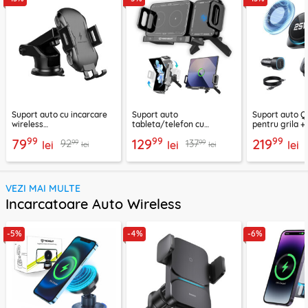
Suport auto cu incarcare
Suport auto
Suport auto Q
wireless
tableta/telefon cu
pentru grila +
parbriz/bord/grila 10W
incarcare wireless
bricheta ESR,
99
99
99
79
129
219
99
99
92
137
Techsuit, CAPD032
lei
premium 15W, grila
lei
lei
lei
lei
ventilatie, rotatie 90°,
Techsuit ModoDock SW1
VEZI MAI MULTE
Incarcatoare Auto Wireless
-5%
-4%
-6%