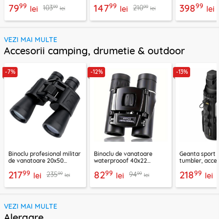
Hero Techsuit CamQuest
SJCAM, Techsuit
99
99
99
79
147
398
99
99
103
210
SA15
lei
CamQuest SA50
lei
lei
lei
lei
VEZI MAI MULTE
Accesorii camping, drumetie & outdoor
-7%
-12%
-13%
Binoclu profesional militar
Binoclu de vanatoare
Geanta sport 
de vanatoare 20x50
waterprooof 40x22
tumbler, acces
Techsuit, BN3
Techsuit BN2, negru
magnetica Sp
99
99
99
217
82
218
99
99
235
94
lei
lei
lei
lei
lei
VEZI MAI MULTE
Alergare