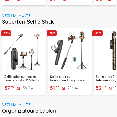
VEZI MAI MULTE
Suporturi Selfie Stick
-35%
-35%
-34%
Selfie stick cu trepied,
Selfie stick cu
Selfie stick B
telecomanda, 360 Techsuit
telecomanda, oglinda si
telecomanda, 
L11, 73cm
LED Techsuit K13
K28, 175cm
99
99
99
37
51
52
99
99
58
79
8
lei
lei
lei
lei
lei
VEZI MAI MULTE
Organizatoare cabluri