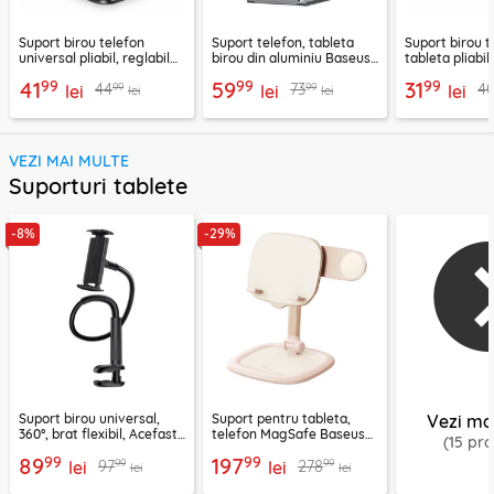
Suport birou telefon
Suport telefon, tableta
Suport birou t
universal pliabil, reglabil
birou din aluminiu Baseus,
tableta pliabil
aluminiu Techsuit Z4A,
LUKP000013
negru, ABS-B
99
99
99
41
59
31
99
99
44
73
4
negru
lei
lei
lei
lei
lei
VEZI MAI MULTE
Suporturi tablete
-8%
-29%
Suport birou universal,
Suport pentru tableta,
Vezi ma
360°, brat flexibil, Acefast
telefon MagSafe Baseus
(15 pr
E40
B10451501411-00
99
99
89
197
99
99
97
278
lei
lei
lei
lei