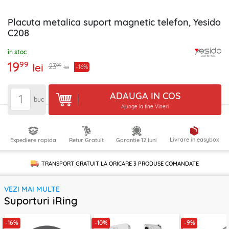
Placuta metalica suport magnetic telefon, Yesido
C208
în stoc
19
99
lei
99
23
-16%
lei
ADAUGA IN COS
buc
Ajunge la tine Vineri
Livrare in easybox
Expediere rapida
Retur Gratuit
Garantie 12 luni
TRANSPORT GRATUIT LA ORICARE
3 PRODUSE
COMANDATE
VEZI MAI MULTE
Suporturi iRing
-16%
-10%
-9%