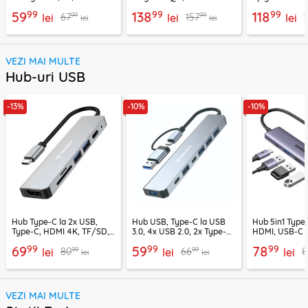
Techsuit SlimChargX,
Ugreen, bleu, 55959
negru
99
99
99
59
138
118
99
99
67
157
CHWR031
lei
lei
lei
lei
lei
VEZI MAI MULTE
Hub-uri USB
-13%
-10%
-10%
Hub Type-C la 2x USB,
Hub USB, Type-C la USB
Hub 5in1 Type-
Type-C, HDMI 4K, TF/SD,
3.0, 4x USB 2.0, 2x Type-C
HDMI, USB-C 
PD100W Techsuit H5
Techsuit H6
PD100W, 1549
99
99
99
69
59
78
99
99
80
66
8
lei
lei
lei
lei
lei
VEZI MAI MULTE