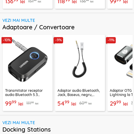
99
99
99
136
118
99
99
99
151
136
lei
lei
lei
lei
lei
VEZI MAI MULTE
Adaptoare / Convertoare
-10%
-9%
-11%
Transmitator receptor
Adaptor audio Bluetooth,
Adaptor OTG 
audio Bluetooth 5.3
Jack, Baseus, negru,
Lightning la T
Ugreen, CM596, negru
CABA01-01
Techsuit A11, g
99
99
99
99
54
29
99
99
111
60
3
lei
lei
lei
lei
lei
VEZI MAI MULTE
Docking Stations