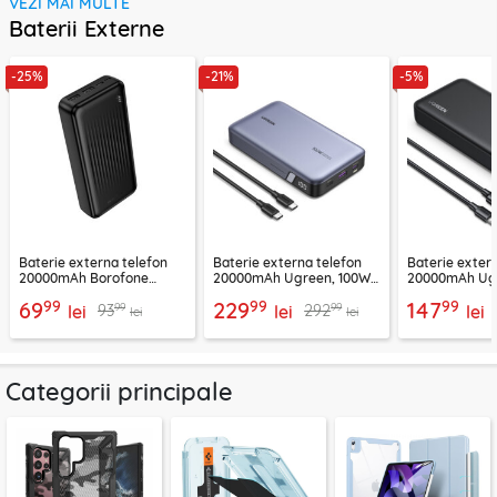
VEZI MAI MULTE
Baterii Externe
-25%
-21%
-5%
Baterie externa telefon
Baterie externa telefon
Baterie exter
20000mAh Borofone
20000mAh Ugreen, 100W,
20000mAh Ugr
BJ78A, negru
negru, 25188
25683
99
99
99
69
229
147
99
99
93
292
lei
lei
lei
lei
lei
Categorii principale