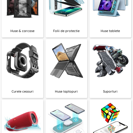
Huse & carcase
Folii de protectie
Huse tablete
Curele ceasuri
Huse laptopuri
Suporturi