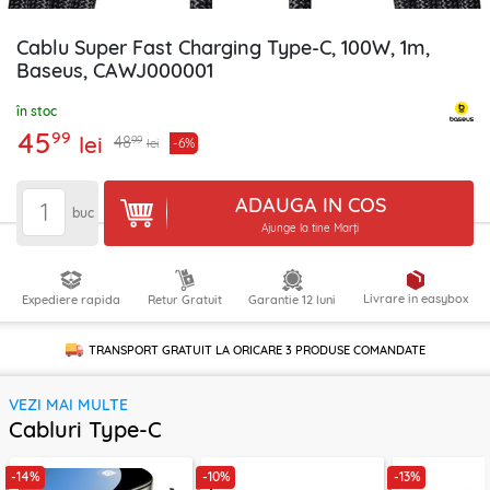
Cablu Super Fast Charging Type-C, 100W, 1m,
Baseus, CAWJ000001
în stoc
45
99
lei
99
48
-6%
lei
ADAUGA IN COS
buc
Ajunge la tine Marți
Livrare in easybox
Expediere rapida
Retur Gratuit
Garantie 12 luni
TRANSPORT GRATUIT LA ORICARE
3 PRODUSE
COMANDATE
VEZI MAI MULTE
Cabluri Type-C
-14%
-10%
-13%