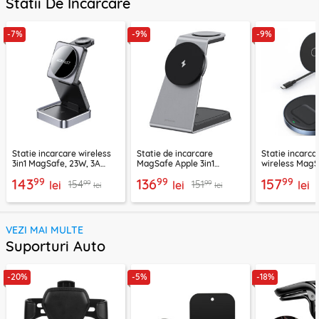
Statii De Incarcare
-7%
-9%
-9%
Statie incarcare wireless
Statie de incarcare
Statie incarca
3in1 MagSafe, 23W, 3A
MagSafe Apple 3in1
wireless MagS
Acefast, E20
Proove, 15W,
Ugreen, 9066
99
99
99
143
136
157
99
99
154
151
lei
WSOP15020003
lei
lei
lei
lei
VEZI MAI MULTE
Suporturi Auto
-20%
-5%
-18%