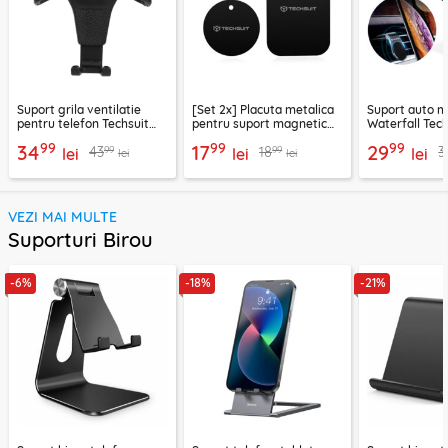
Suport grila ventilatie
[Set 2x] Placuta metalica
Suport auto m
pentru telefon Techsuit
pentru suport magnetic
Waterfall Tech
H01, negru
telefon Techsuit MP03,
negru / argint
99
99
99
34
17
29
99
99
43
18
3
lei
negru
lei
lei
lei
lei
VEZI MAI MULTE
Suporturi Birou
-6%
-18%
-21%