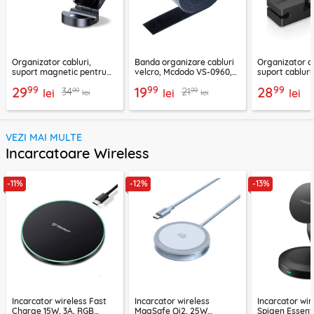
Organizator cabluri,
Banda organizare cabluri
Organizator ca
suport magnetic pentru
velcro, Mcdodo VS-0960,
suport cablur
birou Ugreen 45797
1m, negru
negru, 70585
99
99
99
29
19
28
99
99
34
21
lei
lei
lei
lei
lei
VEZI MAI MULTE
Incarcatoare Wireless
-11%
-12%
-13%
Incarcator wireless Fast
Incarcator wireless
Incarcator wir
Charge 15W, 3A, RGB
MagSafe Qi2, 25W
Spigen Essenti