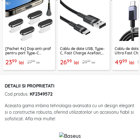
[Pachet 4x] Dop anti-praf
Cablu de date USB, Type-
Cablu de date
pentru port Type-C
C, Fast Charge Acefast,
Ultra Fast Ch
Techsuit AD1, negru
C22-04, 1.2m
2m Ugreen, gr
99
99
99
23
26
49
99
99
27
29
5
lei
lei
lei
lei
lei
DETALII SI PROPRIETATI
Cod produs:
KF2349572
Aceasta gama imbina tehnologia avansata cu un design elegant
si o constructie robusta, oferind utilizatorilor un accesoriu fiabil si
sofisticat. Afla mai multe!