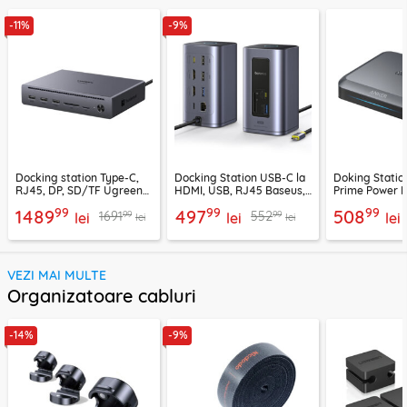
-11%
-9%
Docking station Type-C,
Docking Station USB-C la
Doking Statio
RJ45, DP, SD/TF Ugreen
HDMI, USB, RJ45 Baseus,
Prime Power 
75795F, 8K, 120Gbps, gri
B00568103813-00
2x Type-C, US
99
99
99
1489
497
508
99
99
1691
552
lei
lei
negru
lei
lei
lei
VEZI MAI MULTE
Organizatoare cabluri
-14%
-9%