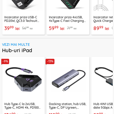
Incarcator priza USB-C
Incarcator priza 4xUSB,
Incarcator re
PD20W, QC3.0 Techsuit
4xType-C Fast Charging
Quick Charge 
EasyPowerX, negru,
Techsuit OctaChargeX,
tip C Techsuit
99
99
99
39
59
89
99
99
56
71
9
CHPD038
lei
negru, CHPD224
lei
CHC2
lei
lei
lei
VEZI MAI MULTE
Hub-uri iPad
-9%
-13%
Hub Type-C la 2xUSB,
Docking station, hub USB,
Hub 4IN1 USB3
Type-C, HDMI 4k, PD100W,
Type-C, DP Ugreen,
date 5Gbps An
Proove, HBPG10221205
PD100W, 75642