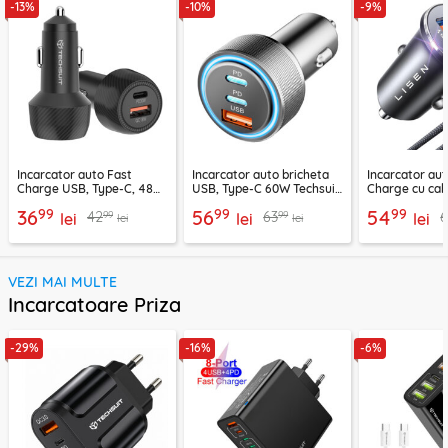
-13%
-10%
-9%
Incarcator auto Fast
Incarcator auto bricheta
Incarcator aut
Charge USB, Type-C, 48W
USB, Type-C 60W Techsuit
Charge cu cab
Techsuit C7, negru
C6, arginsiu
Lisen, PD65W,
99
99
99
36
56
54
99
99
42
63
lei
lei
lei
lei
lei
VEZI MAI MULTE
Incarcatoare Priza
-29%
-16%
-6%