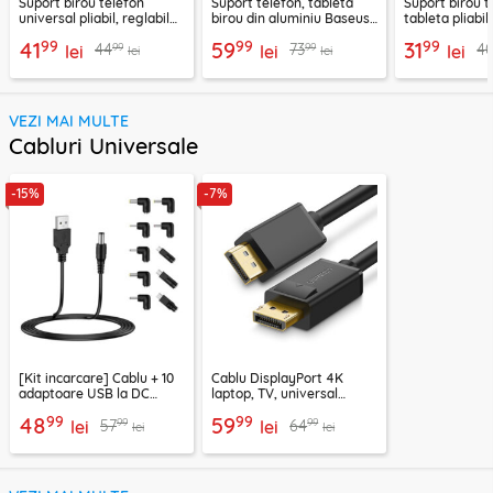
Suport birou telefon
Suport telefon, tableta
Suport birou t
universal pliabil, reglabil
birou din aluminiu Baseus,
tableta pliabil
aluminiu Techsuit Z4A,
LUKP000013
negru, ABS-B
99
99
99
41
59
31
99
99
44
73
4
negru
lei
lei
lei
lei
lei
VEZI MAI MULTE
Cabluri Universale
-15%
-7%
[Kit incarcare] Cablu + 10
Cablu DisplayPort 4K
adaptoare USB la DC
laptop, TV, universal
Techsuit ChargeNest
Ugreen, 2m, 1.2V, 10211
99
99
48
59
99
99
57
64
AC21, negru
lei
lei
lei
lei