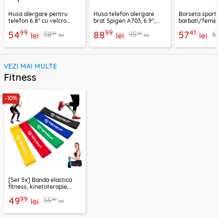
Husa alergare pentru
Husa telefon alergare
Borseta sport
telefon 6.8" cu velcro
brat Spigen A703, 6.9",
barbati/femei
Techsuit TH20, negru
negru
CWB3, albastr
99
99
41
54
88
57
99
99
58
95
6
lei
lei
lei
lei
lei
VEZI MAI MULTE
Fitness
-10%
[Set 5x] Banda elastica
fitness, kinetoterapie,
exercitii, sport Techsuit
99
49
99
55
lei
lei