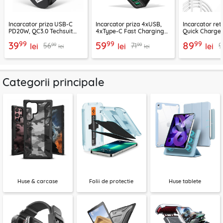
Incarcator priza USB-C
Incarcator priza 4xUSB,
Incarcator re
PD20W, QC3.0 Techsuit
4xType-C Fast Charging
Quick Charge 
EasyPowerX, negru,
Techsuit OctaChargeX,
tip C Techsuit
99
99
99
39
59
89
99
99
56
71
9
CHPD038
lei
negru, CHPD224
lei
CHC2
lei
lei
lei
Categorii principale
Huse & carcase
Folii de protectie
Huse tablete