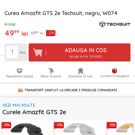
Curea Amazfit GTS 2e Techsuit, negru, W074
în stoc
49
99
lei
99
63
-21%
lei
ADAUGA IN COS
buc
Ajunge la tine Sâmbătă
Livrare in easybox
Expediere rapida
Retur Gratuit
Garantie 12 luni
TRANSPORT GRATUIT LA ORICARE
3 PRODUSE
COMANDATE
VEZI MAI MULTE
Curele Amazfit GTS 2e
-11%
-11%
-11%