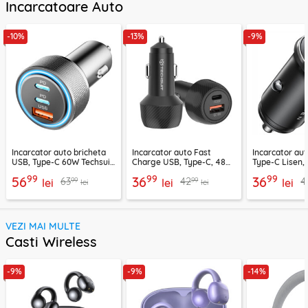
Incarcatoare Auto
-10%
-13%
-9%
Incarcator auto bricheta
Incarcator auto Fast
Incarcator au
USB, Type-C 60W Techsuit
Charge USB, Type-C, 48W
Type-C Lisen,
C6, arginsiu
Techsuit C7, negru
99
99
99
56
36
36
99
99
63
42
4
lei
lei
lei
lei
lei
VEZI MAI MULTE
Casti Wireless
-9%
-9%
-14%