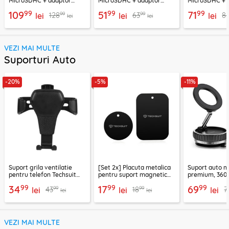
MicroSDHC + adaptor
MicroSDHC + adaptor
MicroSDHC + 
Techsuit THCM26, rosu
Techsuit THCM11, verde
Techsuit THCM
99
99
99
109
51
71
99
99
128
63
8
lei
lei
lei
lei
lei
VEZI MAI MULTE
Suporturi Auto
-20%
-5%
-11%
Suport grila ventilatie
[Set 2x] Placuta metalica
Suport auto m
pentru telefon Techsuit
pentru suport magnetic
premium, 360°
H01, negru
telefon Techsuit MP03,
VacuumGripX 
99
99
99
34
17
69
99
99
43
18
7
lei
negru
lei
lei
lei
lei
VEZI MAI MULTE