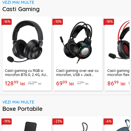
VEZI MAI MULTE
Casti Gaming
-16%
-10%
-18%
Casti gaming cu RGB si
Casti gaming over-ear cu
Casti gaming c
microfon BT6.0, 2.4G, AUX
microfon, USB + Jack
microfon flexi
Acefast H15
3.5mm, Borofone Wave,
H16, 2m
99
99
99
128
69
86
99
99
153
77
1
lei
BO112
lei
lei
lei
lei
VEZI MAI MULTE
Boxe Portabile
-19%
-23%
-6%