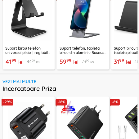
Suport birou telefon
Suport telefon, tableta
Suport birou t
universal pliabil, reglabil
birou din aluminiu Baseus,
tableta pliabil
aluminiu Techsuit Z4A,
LUKP000013
negru, ABS-B
99
99
99
41
59
31
99
99
44
73
4
negru
lei
lei
lei
lei
lei
VEZI MAI MULTE
Incarcatoare Priza
-29%
-16%
-6%