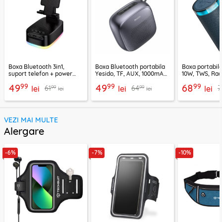
Boxa Bluetooth 3in1,
Boxa Bluetooth portabila
Boxa portabil
suport telefon + power
Yesido, TF, AUX, 1000mAh,
10W, TWS, Rad
bank, Borofone Marea,
YSW24, negru
Borofone Loud
99
99
99
49
49
68
99
99
61
64
7
BR200
lei
lei
lei
lei
lei
VEZI MAI MULTE
Alergare
-6%
-7%
-10%