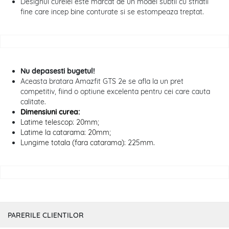
Designul curelei este marcat de un model subtil cu striatii
fine care incep bine conturate si se estompeaza treptat.
Nu depasesti bugetul!
Aceasta bratara Amazfit GTS 2e se afla la un pret
competitiv, fiind o optiune excelenta pentru cei care cauta
calitate.
Dimensiuni curea:
Latime telescop: 20mm;
Latime la catarama: 20mm;
Lungime totala (fara catarama): 225mm.
PARERILE CLIENTILOR