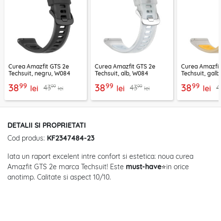
Curea Amazfit GTS 2e
Curea Amazfit GTS 2e
Curea Amazfit
Techsuit, negru, W084
Techsuit, alb, W084
Techsuit, gal
99
99
99
38
38
38
99
99
43
43
4
lei
lei
lei
lei
lei
DETALII SI PROPRIETATI
Cod produs:
KF2347484-23
Iata un raport excelent intre confort si estetica: noua curea
Amazfit GTS 2e marca Techsuit! Este
must-have
⭐
in orice
anotimp. Calitate si aspect 10/10.