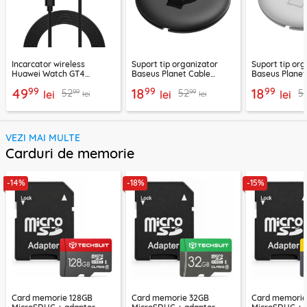
Incarcator wireless
Suport tip organizator
Suport tip org
Huawei Watch GT4
Baseus Planet Cable
Baseus Planet
(46mm, 41mm), 10W cu
Winder, negru, ACSLH-01
Winder, alb, 
99
99
99
49
18
18
99
99
52
52
5
cablu Techsuit THC2
lei
lei
lei
lei
lei
VEZI MAI MULTE
Carduri de memorie
-14%
-18%
-15%
Card memorie 128GB
Card memorie 32GB
Card memori