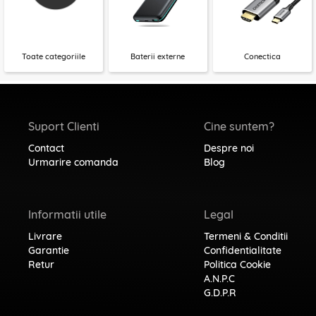
Toate categoriile
Baterii externe
Conectica
Suport Clienti
Cine suntem?
Contact
Despre noi
Urmarire comanda
Blog
Informatii utile
Legal
Livrare
Termeni & Conditii
Garantie
Confidentialitate
Retur
Politica Cookie
A.N.P.C
G.D.P.R