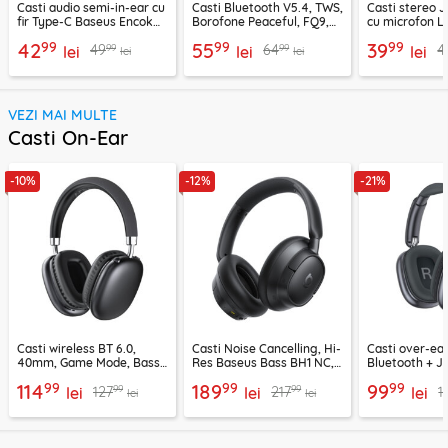
Casti audio semi-in-ear cu
Casti Bluetooth V5.4, TWS,
Casti stereo 
fir Type-C Baseus Encok
Borofone Peaceful, FQ9,
cu microfon Li
CZ19, alb
negru
1.2m, alb
99
99
99
42
55
39
99
99
49
64
4
lei
lei
lei
lei
lei
VEZI MAI MULTE
Casti On-Ear
-10%
-12%
-21%
Casti wireless BT 6.0,
Casti Noise Cancelling, Hi-
Casti over-ear
40mm, Game Mode, Bass
Res Baseus Bass BH1 NC,
Bluetooth + J
Boost, Acefast H13
negru, A0203703
EP10, 400mAh
99
99
99
114
189
99
99
99
127
217
1
lei
lei
lei
lei
lei