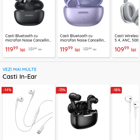
Casti Bluetooth cu
Casti Bluetooth cu
Casti Wireles
microfon Noise Cancelling
microfon Noise Cancelling
5.4, ANC, 500
Ugreen, negru, 45785
Ugreen, mov, 55430
Acefast H9, ar
99
99
99
119
119
109
99
99
131
131
lei
lei
lei
lei
lei
VEZI MAI MULTE
Casti In-Ear
-14%
-13%
-18%