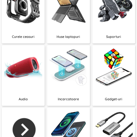
Curele ceasuri
Huse laptopuri
Suporturi
Audio
Incarcatoare
Gadget-uri