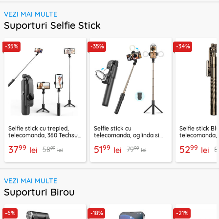
VEZI MAI MULTE
Suporturi Selfie Stick
-35%
-35%
-34%
Selfie stick cu trepied,
Selfie stick cu
Selfie stick B
telecomanda, 360 Techsuit
telecomanda, oglinda si
telecomanda, 
L11, 73cm
LED Techsuit K13
K28, 175cm
99
99
99
37
51
52
99
99
58
79
8
lei
lei
lei
lei
lei
VEZI MAI MULTE
Suporturi Birou
-6%
-18%
-21%