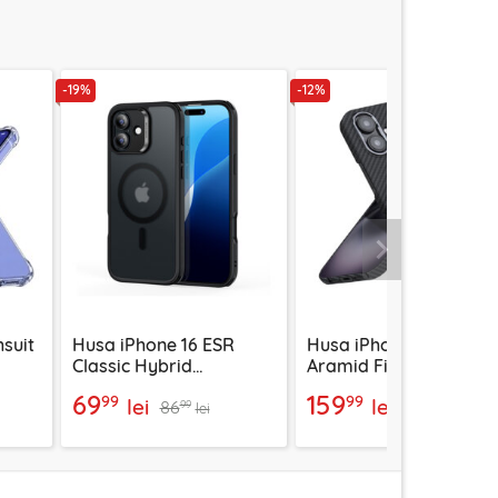
-19%
-12%
Urmatorul
suit
Husa iPhone 16 ESR
Husa iPhone 16 Techsui
Classic Hybrid
Aramid Fiber MagSafe
nta
HaloLock, negru frost
negru
69
159
99
99
lei
lei
86
181
99
99
lei
lei