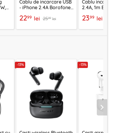
g
Cablu de incarcare USB
Cablu incarcare iPhone
6W,
- iPhone 2.4A Borofone
2.4A, 1m Borofone
3390
Energy, BX121
Certain, negru, BX116
22
23
99
99
lei
lei
25
26
99
99
lei
lei
-13%
-13%
Urmatorul
rt cu
Casti wireless Bluetooth
Casti airpod Bluetooth