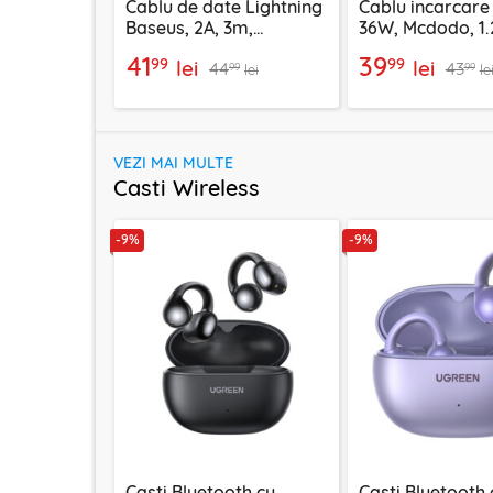
Cablu de date Lightning
Cablu incarcare
Baseus, 2A, 3m,
36W, Mcdodo, 1.
CALKLF-RG1
2850
41
39
99
99
lei
lei
44
43
99
99
lei
le
VEZI MAI MULTE
Casti Wireless
-9%
-9%
Casti Bluetooth cu
Casti Bluetooth 