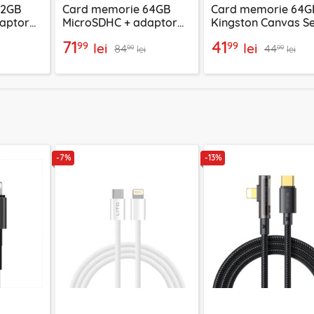
32GB
Card memorie 64GB
Card memorie 64G
aptor
MicroSDHC + adaptor
Kingston Canvas Se
, verde
Techsuit THCM11, galben
Plus, SDCS2/64GBS
71
41
99
99
lei
lei
84
44
99
99
lei
lei
-7%
-13%