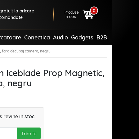
0
ratuit la oricare
Produse
in cos
comandate
rcatoare
Conectica
Audio
Gadgets
B2B
c, fara decupaj camera, negru
in Iceblade Prop Magnetic,
a, negru
 revine in stoc
Trimite