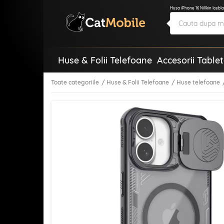
Husa iPhone 16 Nillkin Iceb
Huse & Folii Telefoane
Accesorii Table
Toate categoriile
Huse & Folii Telefoane
Huse telefoane