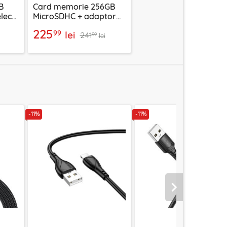
B
Card memorie 256GB
lect
MicroSDHC + adaptor
P
Techsuit THCM27, mov
225
99
lei
241
99
lei
-11%
-11%
Urmatorul