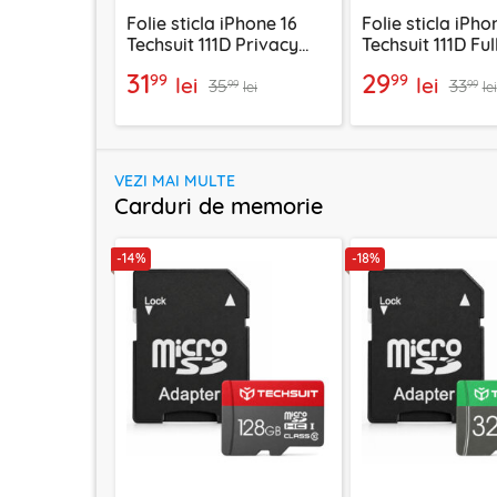
Folie sticla iPhone 16
Folie sticla iPho
Techsuit 111D Privacy
Techsuit 111D Ful
Full Glue, negru
Full Cover, negr
31
29
99
99
lei
lei
35
33
99
99
lei
lei
VEZI MAI MULTE
Carduri de memorie
-14%
-18%