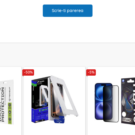
Scrie-ti parerea
-50%
-5%