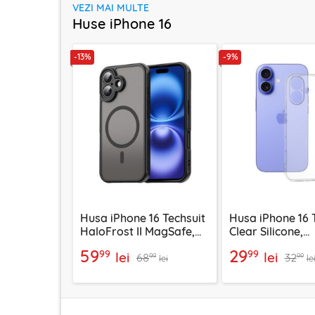
VEZI MAI MULTE
Huse iPhone 16
-13%
-9%
Husa iPhone 16 Techsuit
Husa iPhone 16 
HaloFrost II MagSafe,
Clear Silicone,
negru
transparenta
59
29
99
99
lei
lei
68
32
99
99
lei
le