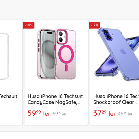
-14%
-17%
Techsuit
Husa iPhone 16 Techsuit
Husa iPhone 16 Tech
CandyCase MagSafe,
Shockproof Clear
roz
Silicone, transpare
59
37
99
29
lei
lei
69
45
99
35
i
lei
lei