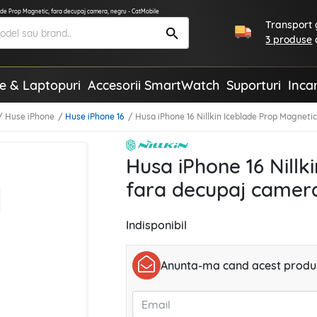
lade Prop Magnetic, fara decupaj camera, negru - CatMobile
Transport g
3 produse
te & Laptopuri
Accesorii SmartWatch
Suporturi
Inca
Huse iPhone
Huse iPhone 16
Husa iPhone 16 Nillkin Iceblade Prop Magneti
Husa iPhone 16 Nillk
fara decupaj camer
Indisponibil
Anunta-ma cand acest produs