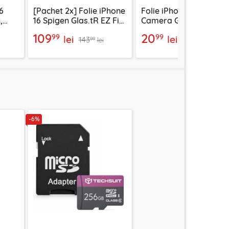
6
[Pachet 2x] Folie iPhone
Folie iPhone 16 ANANK
,
16 Spigen Glas.tR EZ Fit,
Camera Guard,
privacy
negru/transparenta
109
20
99
99
lei
lei
143
42
99
99
lei
lei
-6%