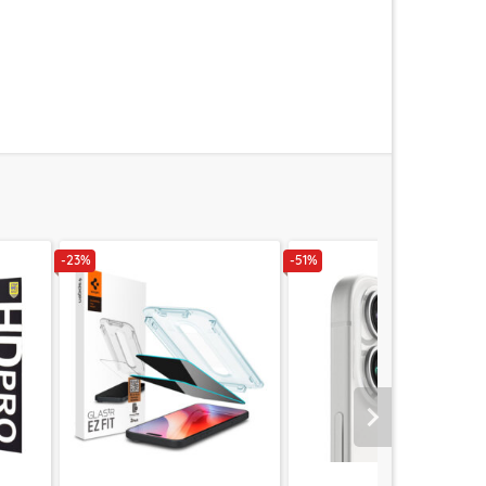
-23%
-51%
Urmatorul