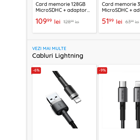
Card memorie 128GB
Card memorie 
MicroSDHC + adaptor
MicroSDHC + ad
Techsuit THCM26, rosu
Techsuit THCM11
109
51
99
99
lei
lei
128
63
99
99
lei
lei
VEZI MAI MULTE
Cabluri Lightning
-6%
-9%