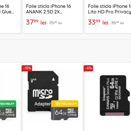
ne 16
Folie sticla iPhone 16
Folie sticla iPhone 1
l Glue
ANANK 2.5D 2X
Lito HD Pro Privacy
u
Reinforced Screen
negru
37
33
99
99
lei
lei
75
35
Protector, negru
99
99
lei
lei
-15%
-6%