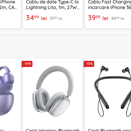
 iPhone
Cablu de date Type-C la
Cablu Fast Chargin
2m, CA-
Lightning Lito, 1m, 27W,
incarcare iPhone 3
LD04CL
Mcdodo, 1.2m, CA-
34
39
99
99
lei
lei
37
45
99
99
i
lei
lei
-14%
-10%
cu
Casti Wireless Bluetooth
Casti Bluetooth spo