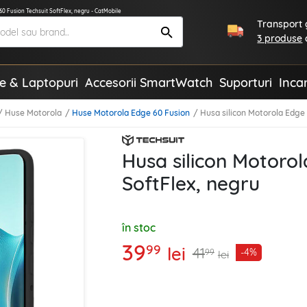
60 Fusion Techsuit SoftFlex, negru - CatMobile
Transport g
3 produse
te & Laptopuri
Accesorii SmartWatch
Suporturi
Inca
Huse Motorola
Huse Motorola Edge 60 Fusion
Husa silicon Motorola Edge 
Husa silicon Motorol
SoftFlex, negru
în stoc
39
99
lei
41
-4%
99
lei