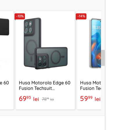
-10%
-14%
Urmatorul
e 60
Husa Motorola Edge 60
Husa Motorola Edge 6
Fusion Techsuit
Fusion Techsuit
PureFrost MagSafe,
CandyCase MagSafe,
69
59
93
99
lei
lei
78
69
negru
negru frost
alb
16
99
lei
lei