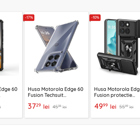
-17%
-10%
Edge 60
Husa Motorola Edge 60
Husa Motorola Edg
Fusion Techsuit
Fusion protectie
, negru
Shockproof Clear
camera Techsuit
37
49
29
99
lei
lei
45
55
Silicone, transparenta
CamShield Series, 
35
99
i
lei
lei