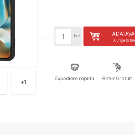
ADAUGA 
buc
Ajunge la ti
Expediere rapida
Retur Gratuit
1