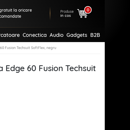
0
ratuit la oricare
Produse
in cos
comandate
rcatoare
Conectica
Audio
Gadgets
B2B
60 Fusion Techsuit SoftFlex, negru
a Edge 60 Fusion Techsuit