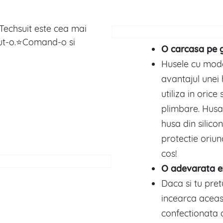
Techsuit este cea mai
zut-o.⭐Comand-o si
O carcasa pe g
Husele cu mode
avantajul unei 
utiliza in orice
plimbare. Husa
husa din silico
protectie oriu
cos!
O adevarata e
Daca si tu pret
incearca acea
confectionata d