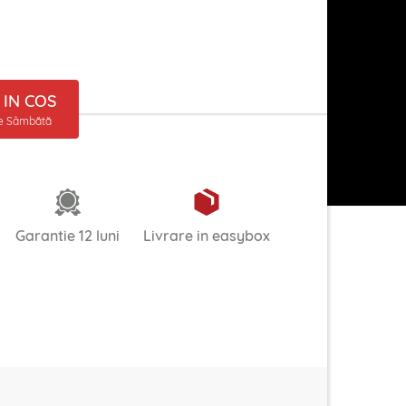
IN COS
ne Sâmbătă
Garantie 12 luni
Livrare in easybox