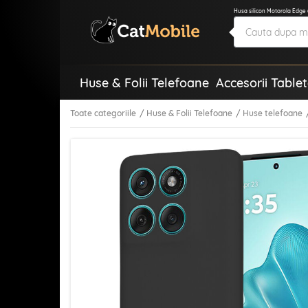
Husa silicon Motorola Edge 
Huse & Folii Telefoane
Accesorii Table
Toate categoriile
Huse & Folii Telefoane
Huse telefoane