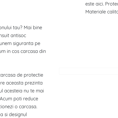
este aici. Prote
Materiale calit
fonului tau? Mai bine
suit antisoc
punem siguranta pe
um in cos carcasa din
 carcasa de protectie
are aceasta prezinta
ul acesteia nu te mai
 Acum poti reduce
tionezi o carcasa.
a si designul