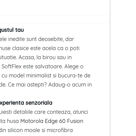
ustul tau
le inedite sunt deosebite, dar
huse clasice este acela ca o poti
 situatie. Acasa, la birou sau in
 SoftFlex este salvatoare. Alege o
n cu model minimalist si bucura-te de
nde. Ce mai astepti? Adaug-o acum in
xperienta senzoriala
uiesti detaliile care conteaza, atunci
sta husa
Motorola Edge 60 Fusion
in silicon moale si microfibra