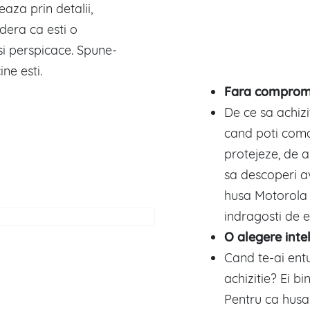
aza prin detalii,
idera ca esti o
si perspicace. Spune-
ine esti.
Fara compromi
De ce sa achizi
cand poti coma
protejeze, de 
sa descoperi av
husa Motorola
indragosti de e
O alegere inte
Cand te-ai ent
achizitie? Ei b
Pentru ca husa