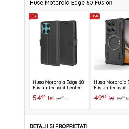
Huse Motorola Edge 60 Fusion
-5%
-13%
Husa Motorola Edge 60
Husa Motorola 
Fusion Techsuit Leather
Fusion Techsuit
Folio, negru
ArmorMag Case
54
49
99
99
lei
lei
57
57
99
99
lei
le
DETALII SI PROPRIETATI