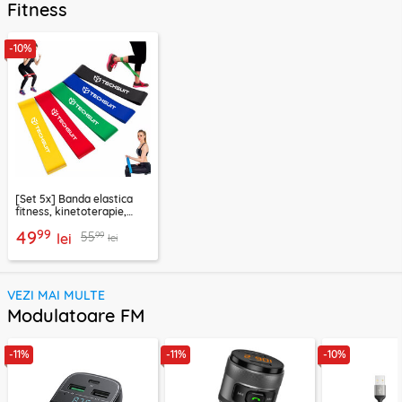
Fitness
-10%
[Set 5x] Banda elastica
fitness, kinetoterapie,
exercitii, sport Techsuit
99
49
99
55
lei
lei
VEZI MAI MULTE
Modulatoare FM
-11%
-11%
-10%