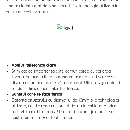
sunat niciodata atat de bine. Secretul?⭐Tehnologia utilizata in
realizarae castilor in-ear.
Apeluri telefonice clare
Stim cat de importanta este comunicarea cu cei dragi.
Tocmai de aceea iti recomandam aceste casti wireless ce
dispun de un microfon ENC incorporat. Uita de zgomotul de
fundal in timpul apelurilor telefonice.
Sunetul care te face fericit
Datorita difuzorului cu diametrul de 10mm si a tehnologiei
utilizate, castile redau un sunet de inalta calitate. Muzica iti
face viata mai frumoasa! Profita de avantajele aduse de
castile premium Bluetooth in-ear.