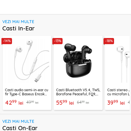
VEZI MAI MULTE
Casti In-Ear
-14%
-13%
-18%
Casti audio semi-in-ear cu
Casti Bluetooth V5.4, TWS,
Casti stereo 
fir Type-C Baseus Encok
Borofone Peaceful, FQ9,
cu microfon Li
CZ19, alb
negru
1.2m, alb
99
99
99
42
55
39
99
99
49
64
4
lei
lei
lei
lei
lei
VEZI MAI MULTE
Casti On-Ear