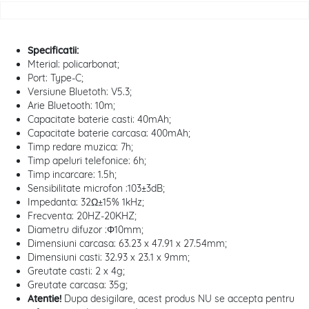
Specificatii:
Mterial: policarbonat;
Port: Type-C;
Versiune Bluetoth: V5.3;
Arie Bluetooth: 10m;
Capacitate baterie casti: 40mAh;
Capacitate baterie carcasa: 400mAh;
Timp redare muzica: 7h;
Timp apeluri telefonice: 6h;
Timp incarcare: 1.5h;
Sensibilitate microfon :103±3dB;
Impedanta: 32Ω±15% 1kHz;
Frecventa: 20HZ-20KHZ;
Diametru difuzor :Φ10mm;
Dimensiuni carcasa: 63.23 x 47.91 x 27.54mm;
Dimensiuni casti: 32.93 x 23.1 x 9mm;
Greutate casti: 2 x 4g;
Greutate carcasa: 35g;
Atentie!
Dupa desigilare, acest produs NU se accepta pentru