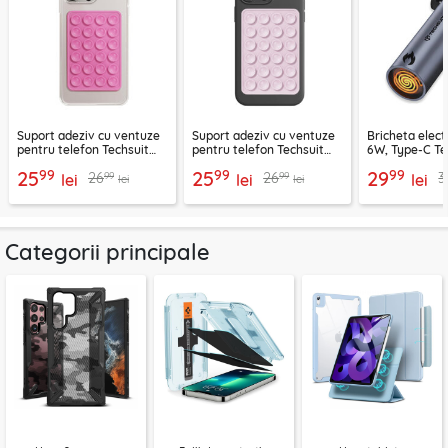
Suport adeziv cu ventuze
Suport adeziv cu ventuze
Bricheta elect
pentru telefon Techsuit
pentru telefon Techsuit
6W, Type-C Te
SPP-PAD
SL-PAD, roz
SmokeX ML1, g
99
99
99
25
25
29
99
99
26
26
3
lei
lei
lei
lei
lei
Categorii principale