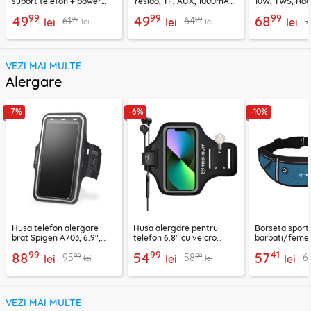
suport telefon + power
Yesido, TF, AUX, 1000mAh,
10W, TWS, Rad
bank, Borofone Marea,
YSW24, negru
Borofone Loud
99
99
99
49
49
68
99
99
61
64
7
BR200
lei
lei
lei
lei
lei
VEZI MAI MULTE
Alergare
-7%
-6%
-10%
Husa telefon alergare
Husa alergare pentru
Borseta sport
brat Spigen A703, 6.9",
telefon 6.8" cu velcro
barbati/femei
negru
Techsuit TH20, negru
CWB3, albastr
99
99
41
88
54
57
99
99
95
58
6
lei
lei
lei
lei
lei
VEZI MAI MULTE