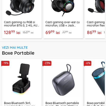
Casti gaming cu RGB si
Casti gaming over-ear cu
Casti gaming c
microfon BT6.0, 2.4G, AUX
microfon, USB + Jack
microfon flexi
Acefast H15
3.5mm, Borofone Wave,
H16, 2m
99
99
99
128
69
86
99
99
153
77
1
lei
BO112
lei
lei
lei
lei
VEZI MAI MULTE
Boxe Portabile
-19%
-23%
-6%
Boxa Bluetooth 3in1,
Boxa Bluetooth portabila
Boxa portabil