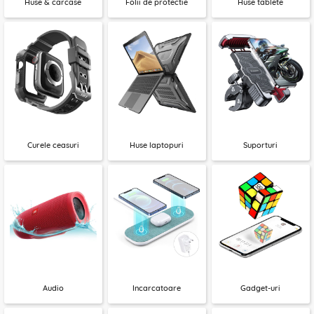
Huse & carcase
Folii de protectie
Huse tablete
Curele ceasuri
Huse laptopuri
Suporturi
Audio
Incarcatoare
Gadget-uri