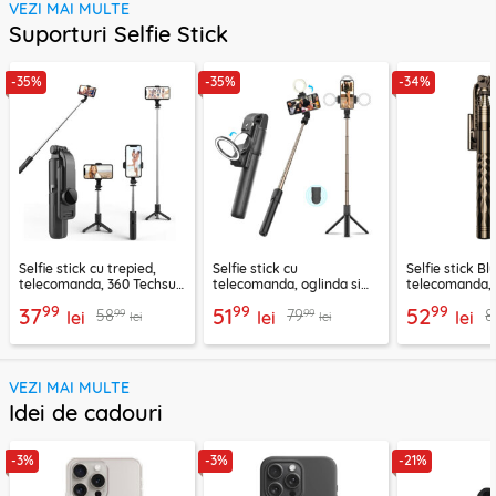
VEZI MAI MULTE
Suporturi Selfie Stick
-35%
-35%
-34%
Selfie stick cu trepied,
Selfie stick cu
Selfie stick B
telecomanda, 360 Techsuit
telecomanda, oglinda si
telecomanda, 
L11, 73cm
LED Techsuit K13
K28, 175cm
99
99
99
37
51
52
99
99
58
79
8
lei
lei
lei
lei
lei
VEZI MAI MULTE
Idei de cadouri
-3%
-3%
-21%