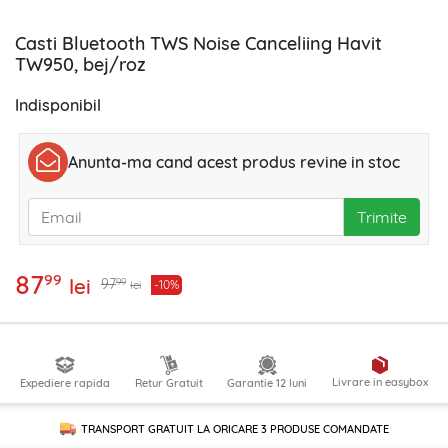
Casti Bluetooth TWS Noise Canceliing Havit
TW950, bej/roz
Indisponibil
Anunta-ma cand acest produs revine in stoc
Trimite
87
99
lei
99
97
-10%
lei
Livrare in easybox
Expediere rapida
Retur Gratuit
Garantie 12 luni
TRANSPORT GRATUIT LA ORICARE
3 PRODUSE
COMANDATE