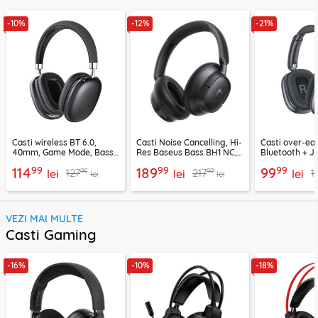
-10%
-12%
-21%
Casti wireless BT 6.0,
Casti Noise Cancelling, Hi-
Casti over-ear
40mm, Game Mode, Bass
Res Baseus Bass BH1 NC,
Bluetooth + J
Boost, Acefast H13
negru, A0203703
EP10, 400mAh
99
99
99
114
189
99
99
99
127
217
1
lei
lei
lei
lei
lei
VEZI MAI MULTE
Casti Gaming
-16%
-10%
-18%