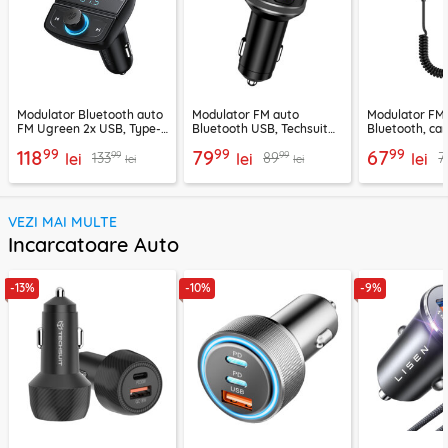
Modulator Bluetooth auto
Modulator FM auto
Modulator FM
FM Ugreen 2x USB, Type-
Bluetooth USB, Techsuit
Bluetooth, car
C, MicroSD, negru, 80910
VoltTune MFM1
YAU32, negru
99
99
99
118
79
67
99
99
133
89
7
lei
lei
lei
lei
lei
VEZI MAI MULTE
Incarcatoare Auto
-13%
-10%
-9%