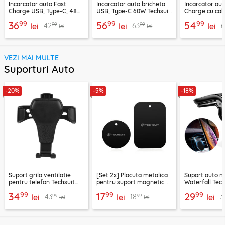
Incarcator auto Fast
Incarcator auto bricheta
Incarcator aut
Charge USB, Type-C, 48W
USB, Type-C 60W Techsuit
Charge cu cab
Techsuit C7, negru
C6, arginsiu
Lisen, PD65W,
99
99
99
36
56
54
99
99
42
63
lei
lei
lei
lei
lei
VEZI MAI MULTE
Suporturi Auto
-20%
-5%
-18%
Suport grila ventilatie
[Set 2x] Placuta metalica
Suport auto m
pentru telefon Techsuit
pentru suport magnetic
Waterfall Tech
H01, negru
telefon Techsuit MP03,
negru / argint
99
99
99
34
17
29
99
99
43
18
3
lei
negru
lei
lei
lei
lei