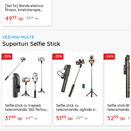
[Set 5x] Banda elastica
fitness, kinetoterapie,
exercitii, sport Techsuit
99
49
99
55
lei
lei
VEZI MAI MULTE
Suporturi Selfie Stick
-35%
-35%
-34%
Selfie stick cu trepied,
Selfie stick cu
Selfie stick B
telecomanda, 360 Techsuit
telecomanda, oglinda si
telecomanda, 
L11, 73cm
LED Techsuit K13
K28, 175cm
99
99
99
37
51
52
99
99
58
79
8
lei
lei
lei
lei
lei