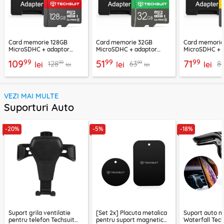
Card memorie 128GB
Card memorie 32GB
Card memori
MicroSDHC + adaptor
MicroSDHC + adaptor
MicroSDHC + 
Techsuit THCM26, rosu
Techsuit THCM11, verde
Techsuit THCM
99
99
99
109
51
71
99
99
128
63
8
lei
lei
lei
lei
lei
VEZI MAI MULTE
Suporturi Auto
-20%
-5%
-18%
Suport grila ventilatie
[Set 2x] Placuta metalica
Suport auto m
pentru telefon Techsuit
pentru suport magnetic
Waterfall Tech