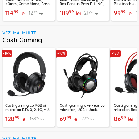
40mm, Game Mode, Bass
Res Baseus Bass BH1 NC,
Bluetooth + J
Boost, Acefast H13
negru, A0203703
EP10, 400mAh
99
99
99
114
189
99
99
99
127
217
1
lei
lei
lei
lei
lei
VEZI MAI MULTE
Casti Gaming
-16%
-10%
-18%
Casti gaming cu RGB si
Casti gaming over-ear cu
Casti gaming c
microfon BT6.0, 2.4G, AUX
microfon, USB + Jack
microfon flexi
Acefast H15
3.5mm, Borofone Wave,
H16, 2m
99
99
99
128
69
86
99
99
153
77
1
lei
BO112
lei
lei
lei
lei
VEZI MAI MULTE