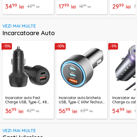
H01, negru
telefon Techsuit MP03,
negru / argint
99
99
99
34
17
29
99
99
43
18
3
lei
negru
lei
lei
lei
lei
VEZI MAI MULTE
Incarcatoare Auto
-13%
-10%
-9%
Incarcator auto Fast
Incarcator auto bricheta
Incarcator aut
Charge USB, Type-C, 48W
USB, Type-C 60W Techsuit
Charge cu cab
Techsuit C7, negru
C6, arginsiu
Lisen, PD65W,
99
99
99
36
56
54
99
99
42
63
lei
lei
lei
lei
lei
VEZI MAI MULTE