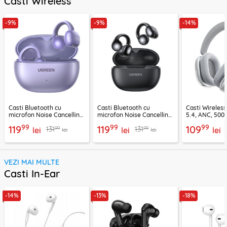
Casti Wireless
-9%
-9%
-14%
Casti Bluetooth cu
Casti Bluetooth cu
Casti Wireles
microfon Noise Cancelling
microfon Noise Cancelling
5.4, ANC, 500
Ugreen, mov, 55430
Ugreen, negru, 45785
Acefast H9, ar
99
99
99
119
119
109
99
99
131
131
lei
lei
lei
lei
lei
VEZI MAI MULTE
Casti In-Ear
-14%
-13%
-18%