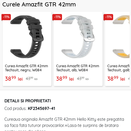
Curele Amazfit GTR 42mm
-11%
-11%
-11%
Curea Amazfit GTR 42mm
Curea Amazfit GTR 42mm
Curea Amazfi
Techsuit, negru, W084
Techsuit, alb, W084
Techsuit, gal
99
99
99
38
38
38
99
99
43
43
4
lei
lei
lei
lei
lei
DETALII SI PROPRIETATI
Cod produs:
KF2345697-41
Cureaua originala Amazfit GTR 42mm Hello Kitty este pregatita
sa faca fata tuturor provocarilor.⭐Lasa-te surprins de bratara