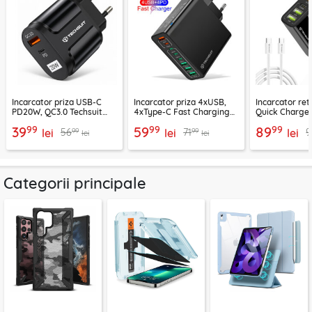
Incarcator priza USB-C
Incarcator priza 4xUSB,
Incarcator re
PD20W, QC3.0 Techsuit
4xType-C Fast Charging
Quick Charge 
EasyPowerX, negru,
Techsuit OctaChargeX,
tip C Techsuit
99
99
99
39
59
89
99
99
56
71
9
CHPD038
lei
negru, CHPD224
lei
CHC2
lei
lei
lei
Categorii principale