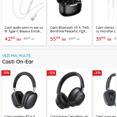
Casti audio semi-in-ear cu
Casti Bluetooth V5.4, TWS,
Casti stereo 
fir Type-C Baseus Encok
Borofone Peaceful, FQ9,
cu microfon Li
CZ19, alb
negru
1.2m, alb
99
99
99
42
55
39
99
99
49
64
4
lei
lei
lei
lei
lei
VEZI MAI MULTE
Casti On-Ear
-10%
-12%
-21%
Casti wireless BT 6.0,
Casti Noise Cancelling, Hi-
Casti over-ear