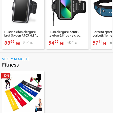
Husa telefon alergare
Husa alergare pentru
Borseta sport
brat Spigen A703, 6.9",
telefon 6.8" cu velcro
barbati/femei
negru
Techsuit TH20, negru
CWB3, albastr
99
99
41
88
54
57
99
99
95
58
6
lei
lei
lei
lei
lei
VEZI MAI MULTE
Fitness
-10%