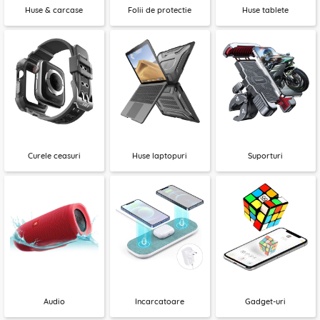
Huse & carcase
Folii de protectie
Huse tablete
Curele ceasuri
Huse laptopuri
Suporturi
Audio
Incarcatoare
Gadget-uri