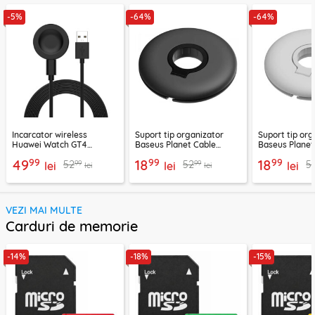
-5%
-64%
-64%
Incarcator wireless
Suport tip organizator
Suport tip org
Huawei Watch GT4
Baseus Planet Cable
Baseus Planet
(46mm, 41mm), 10W cu
Winder, negru, ACSLH-01
Winder, alb, 
99
99
99
49
18
18
99
99
52
52
5
cablu Techsuit THC2
lei
lei
lei
lei
lei
VEZI MAI MULTE
Carduri de memorie
-14%
-18%
-15%