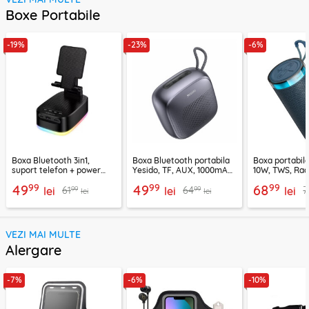
Boxe Portabile
-19%
-23%
-6%
Boxa Bluetooth 3in1,
Boxa Bluetooth portabila
Boxa portabil
suport telefon + power
Yesido, TF, AUX, 1000mAh,
10W, TWS, Rad
bank, Borofone Marea,
YSW24, negru
Borofone Loud
99
99
99
49
49
68
99
99
61
64
7
BR200
lei
lei
lei
lei
lei
VEZI MAI MULTE
Alergare
-7%
-6%
-10%