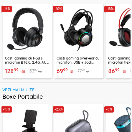
-16%
-10%
-18%
Casti gaming cu RGB si
Casti gaming over-ear cu
Casti gaming c
microfon BT6.0, 2.4G, AUX
microfon, USB + Jack
microfon flexi
Acefast H15
3.5mm, Borofone Wave,
H16, 2m
99
99
99
128
69
86
99
99
153
77
1
lei
BO112
lei
lei
lei
lei
VEZI MAI MULTE
Boxe Portabile
-19%
-23%
-6%