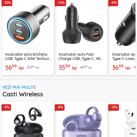
-10%
-14%
-9%
Incarcator auto bricheta
Incarcator auto Fast
Incarcator au
USB, Type-C 60W Techsuit
Charge USB, Type-C, 48W
Type-C Lisen,
C6, arginsiu
Techsuit C7, negru
99
99
99
56
35
36
99
99
63
41
4
lei
lei
lei
lei
lei
VEZI MAI MULTE
Casti Wireless
-9%
-9%
-13%