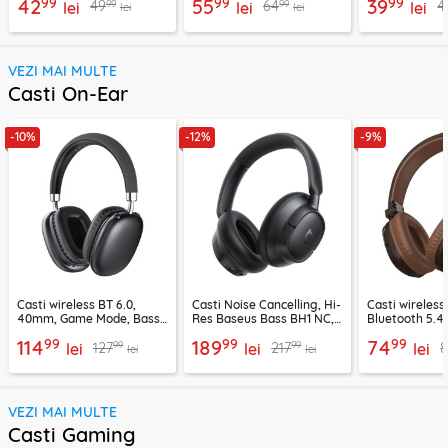
99
99
99
42
55
39
99
99
49
64
4
lei
lei
lei
lei
lei
VEZI MAI MULTE
Casti On-Ear
-10%
-12%
-9%
Casti wireless BT 6.0,
Casti Noise Cancelling, Hi-
Casti wireless
40mm, Game Mode, Bass
Res Baseus Bass BH1 NC,
Bluetooth 5.4
Boost, Acefast H13
negru, A0203703
Suenos, BO34
99
99
99
114
189
74
99
99
127
217
lei
lei
lei
lei
lei
VEZI MAI MULTE
Casti Gaming