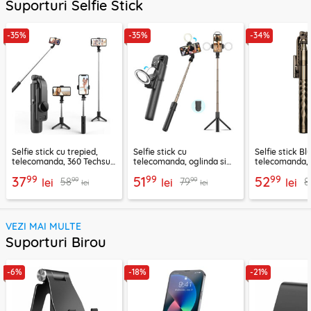
Suporturi Selfie Stick
-35%
-35%
-34%
Selfie stick cu trepied,
Selfie stick cu
Selfie stick B
telecomanda, 360 Techsuit
telecomanda, oglinda si
telecomanda, 
L11, 73cm
LED Techsuit K13
K28, 175cm
99
99
99
37
51
52
99
99
58
79
8
lei
lei
lei
lei
lei
VEZI MAI MULTE
Suporturi Birou
-6%
-18%
-21%