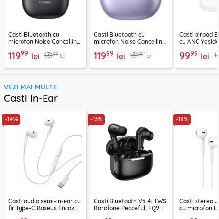
Casti Bluetooth cu
Casti Bluetooth cu
Casti airpod B
microfon Noise Cancelling
microfon Noise Cancelling
cu ANC Yesid
Ugreen, negru, 45785
Ugreen, mov, 55430
300mAh, alb
99
99
99
119
119
99
99
99
131
131
1
lei
lei
lei
lei
lei
VEZI MAI MULTE
Casti In-Ear
-14%
-13%
-18%
Casti audio semi-in-ear cu
Casti Bluetooth V5.4, TWS,
Casti stereo 
fir Type-C Baseus Encok
Borofone Peaceful, FQ9,
cu microfon Li
CZ19, alb
negru
1.2m, alb