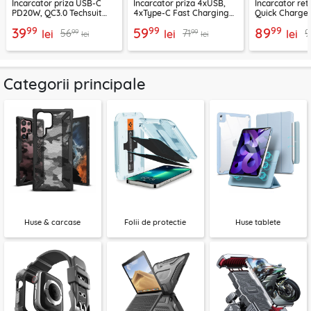
Incarcator priza USB-C
Incarcator priza 4xUSB,
Incarcator re
PD20W, QC3.0 Techsuit
4xType-C Fast Charging
Quick Charge 
EasyPowerX, negru,
Techsuit OctaChargeX,
tip C Techsuit
99
99
99
39
59
89
99
99
56
71
9
CHPD038
lei
negru, CHPD224
lei
CHC2
lei
lei
lei
Categorii principale
Huse & carcase
Folii de protectie
Huse tablete