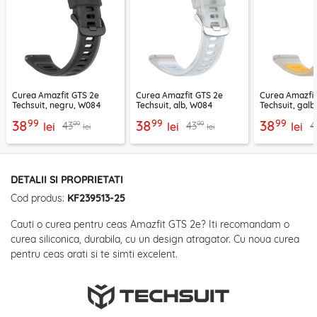
Curea Amazfit GTS 2e
Curea Amazfit GTS 2e
Curea Amazfit
Techsuit, negru, W084
Techsuit, alb, W084
Techsuit, gal
99
99
99
38
38
38
99
99
43
43
4
lei
lei
lei
lei
lei
DETALII SI PROPRIETATI
Cod produs:
KF239513-25
Cauti o curea pentru ceas Amazfit GTS 2e? Iti recomandam o
curea siliconica, durabila, cu un design atragator. Cu noua curea
pentru ceas arati si te simti excelent.