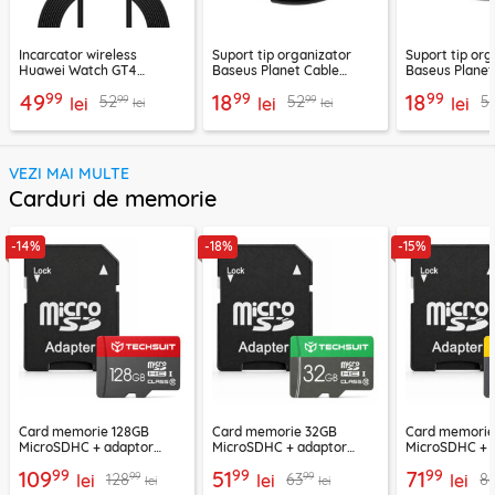
Incarcator wireless
Suport tip organizator
Suport tip org
Huawei Watch GT4
Baseus Planet Cable
Baseus Planet
(46mm, 41mm), 10W cu
Winder, negru, ACSLH-01
Winder, alb, 
99
99
99
49
18
18
99
99
52
52
5
cablu Techsuit THC2
lei
lei
lei
lei
lei
VEZI MAI MULTE
Carduri de memorie
-14%
-18%
-15%
Card memorie 128GB
Card memorie 32GB
Card memori
MicroSDHC + adaptor
MicroSDHC + adaptor
MicroSDHC + 
Techsuit THCM26, rosu
Techsuit THCM11, verde
Techsuit THCM
99
99
99
109
51
71
99
99
128
63
8
lei
lei
lei
lei
lei