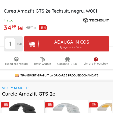
Curea Amazfit GTS 2e Techsuit, negru, W001
în stoc
34
99
lei
99
42
-18%
lei
ADAUGA IN COS
buc
Ajunge la tine Vineri
Livrare in easybox
Expediere rapida
Retur Gratuit
Garantie 12 luni
TRANSPORT GRATUIT LA ORICARE
3 PRODUSE
COMANDATE
VEZI MAI MULTE
Curele Amazfit GTS 2e
-11%
-11%
-11%