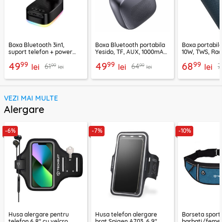
Boxa Bluetooth 3in1,
Boxa Bluetooth portabila
Boxa portabil
suport telefon + power
Yesido, TF, AUX, 1000mAh,
10W, TWS, Rad
bank, Borofone Marea,
YSW24, negru
Borofone Loud
99
99
99
49
49
68
99
99
61
64
7
BR200
lei
lei
lei
lei
lei
VEZI MAI MULTE
Alergare
-6%
-7%
-10%
Husa alergare pentru
Husa telefon alergare
Borseta sport
telefon 6.8" cu velcro
brat Spigen A703, 6.9",
barbati/femei