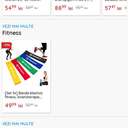
Techsuit TH20, negru
negru
CWB3, albastr
99
99
41
54
88
57
99
99
58
95
6
lei
lei
lei
lei
lei
VEZI MAI MULTE
Fitness
-10%
[Set 5x] Banda elastica
fitness, kinetoterapie,
exercitii, sport Techsuit
99
49
99
55
lei
lei
VEZI MAI MULTE