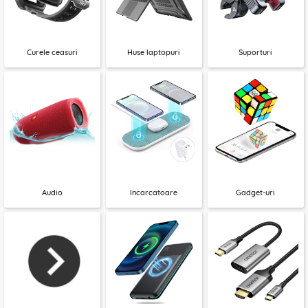
Curele ceasuri
Huse laptopuri
Suporturi
Audio
Incarcatoare
Gadget-uri