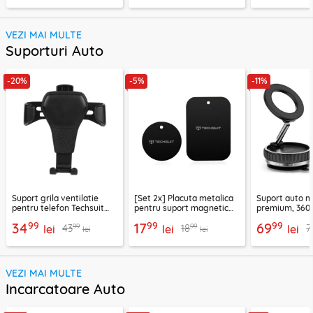
VEZI MAI MULTE
Suporturi Auto
-20%
-5%
-11%
Suport grila ventilatie
[Set 2x] Placuta metalica
Suport auto m
pentru telefon Techsuit
pentru suport magnetic
premium, 360°
H01, negru
telefon Techsuit MP03,
VacuumGripX 
99
99
99
34
17
69
99
99
43
18
7
lei
negru
lei
lei
lei
lei
VEZI MAI MULTE
Incarcatoare Auto