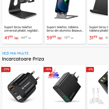
Suport birou telefon
Suport telefon, tableta
Suport birou t
universal pliabil, reglabil
birou din aluminiu Baseus,
tableta pliabil
aluminiu Techsuit Z4A,
LUKP000013
negru, ABS-B
99
99
99
41
59
31
99
99
44
73
4
negru
lei
lei
lei
lei
lei
VEZI MAI MULTE
Incarcatoare Priza
-29%
-16%
-6%