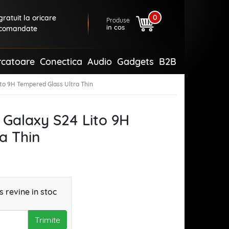
0
ratuit la oricare
Produse
in cos
comandate
rcatoare
Conectica
Audio
Gadgets
B2B
ito 9H Tempered Glass Ultra Thin
 Galaxy S24 Lito 9H
a Thin
 revine in stoc
Trimite