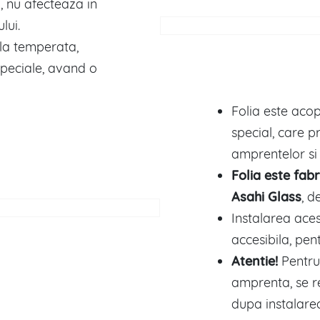
n, nu afecteaza in
lui.
cla temperata,
 speciale, avand o
Folia este acop
special, care 
amprentelor si 
Folia este fab
Asahi Glass
, d
Instalarea ace
accesibila, pent
Atentie!
Pentru
amprenta, se 
dupa instalarea