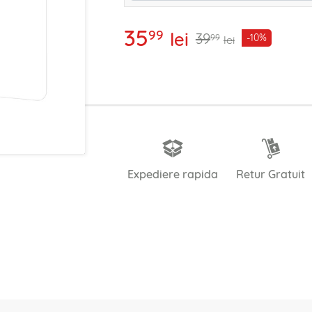
35
99
lei
39
-10%
99
lei
Expediere rapida
Retur Gratuit