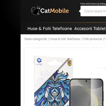
Folie sticla Samsung Galaxy
Huse & Folii Telefoane
Accesorii Table
Toate categoriile
Huse & Folii Telefoane
Folii protectie