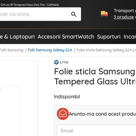
 S24 Lito 9H Tempered Glass Ultra Thin - CatMobile
Transport g
3 produse
te & Laptopuri
Accesorii SmartWatch
Suporturi
Inca
Folii Samsung
Folii Samsung Galaxy S24
Folie sticla Samsung Galaxy S24 L
Folie sticla Samsung
Tempered Glass Ultr
Indisponibil
Anunta-ma cand acest produs