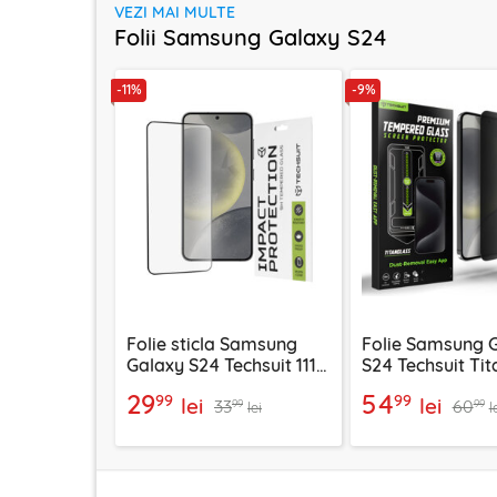
VEZI MAI MULTE
Folii Samsung Galaxy S24
-11%
-9%
Folie sticla Samsung
Folie Samsung 
Galaxy S24 Techsuit 111D
S24 Techsuit Ti
Full Glue Full Cover,
CrystalHD, priv
29
54
99
99
lei
lei
33
60
negru
99
99
lei
l