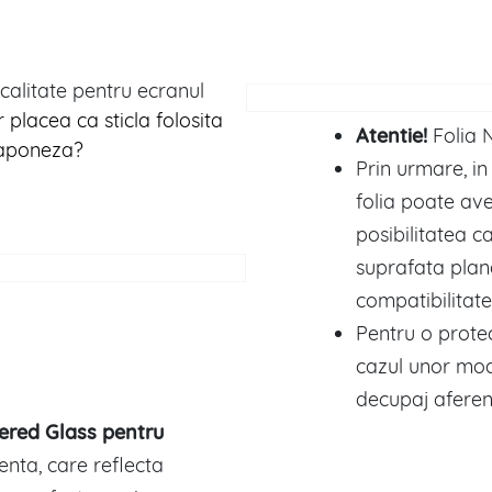
calitate pentru ecranul
r placea ca sticla folosita
Atentie!
Folia N
 japoneza?
Prin urmare, i
folia poate av
posibilitatea 
suprafata plan
compatibilitatea
Pentru o protec
cazul unor mod
decupaj aferen
ered Glass pentru
enta, care reflecta