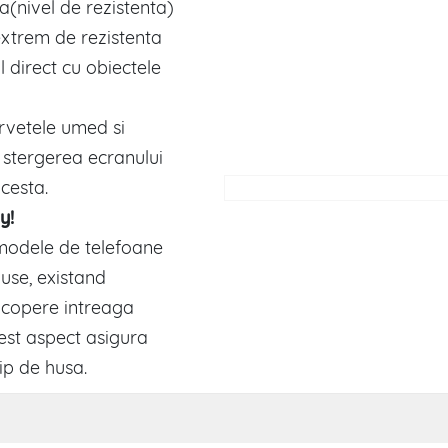
a(nivel de rezistenta)
extrem de rezistenta
ul direct cu obiectele
servetele umed si
 stergerea ecranului
cesta.
y!
 modele de telefoane
use, existand
acopere intreaga
est aspect asigura
tip de husa.