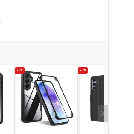
,
-5%
-5%
Urmatorul