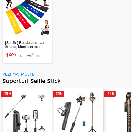
[Set 5x] Banda elastica
fitness, kinetoterapie,
exercitii, sport Techsuit
99
49
99
55
lei
lei
VEZI MAI MULTE
Suporturi Selfie Stick
-35%
-35%
-34%