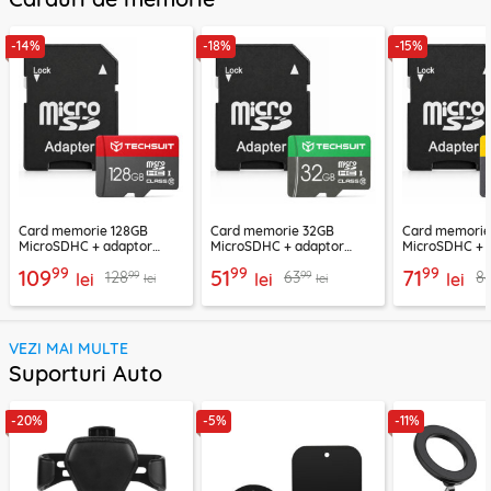
-14%
-18%
-15%
Card memorie 128GB
Card memorie 32GB
Card memori
MicroSDHC + adaptor
MicroSDHC + adaptor
MicroSDHC + 
Techsuit THCM26, rosu
Techsuit THCM11, verde
Techsuit THCM
99
99
99
109
51
71
99
99
128
63
8
lei
lei
lei
lei
lei
VEZI MAI MULTE
Suporturi Auto
-20%
-5%
-11%