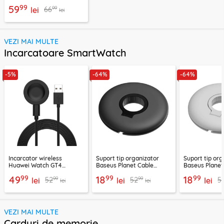
Apple Watch 1 38mm
99
59
99
66
Smart Protection Classic,
lei
lei
transparenta
VEZI MAI MULTE
Incarcatoare SmartWatch
-5%
-64%
-64%
Incarcator wireless
Suport tip organizator
Suport tip org
Huawei Watch GT4
Baseus Planet Cable
Baseus Planet
(46mm, 41mm), 10W cu
Winder, negru, ACSLH-01
Winder, alb, 
99
99
99
49
18
18
99
99
52
52
5
cablu Techsuit THC2
lei
lei
lei
lei
lei
VEZI MAI MULTE
Carduri de memorie