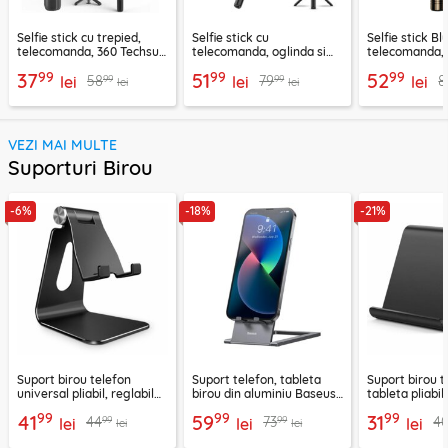
Selfie stick cu trepied,
Selfie stick cu
Selfie stick B
telecomanda, 360 Techsuit
telecomanda, oglinda si
telecomanda, 
L11, 73cm
LED Techsuit K13
K28, 175cm
99
99
99
37
51
52
99
99
58
79
8
lei
lei
lei
lei
lei
VEZI MAI MULTE
Suporturi Birou
-6%
-18%
-21%
Suport birou telefon
Suport telefon, tableta
Suport birou t
universal pliabil, reglabil
birou din aluminiu Baseus,
tableta pliabil
aluminiu Techsuit Z4A,
LUKP000013
negru, ABS-B
99
99
99
41
59
31
99
99
44
73
4
negru
lei
lei
lei
lei
lei