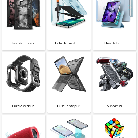
Huse & carcase
Folii de protectie
Huse tablete
Curele ceasuri
Huse laptopuri
Suporturi