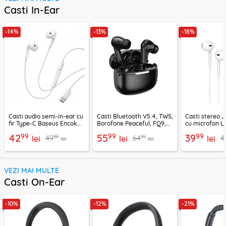
Casti In-Ear
-14%
-13%
-18%
Casti audio semi-in-ear cu
Casti Bluetooth V5.4, TWS,
Casti stereo 
fir Type-C Baseus Encok
Borofone Peaceful, FQ9,
cu microfon Li
CZ19, alb
negru
1.2m, alb
99
99
99
42
55
39
99
99
49
64
4
lei
lei
lei
lei
lei
VEZI MAI MULTE
Casti On-Ear
-10%
-12%
-21%