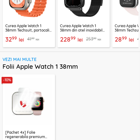
Curea Apple Watch 1
Curea Apple Watch 1
Curea Apple W
38mm Techsuit, portocaliu,
38mm din otel inoxidabil
38mm Techsuit
W038
UNIQ Dante, gri
W031
99
99
99
32
228
28
99
99
41
253
4
lei
lei
lei
lei
lei
VEZI MAI MULTE
Folii Apple Watch 1 38mm
-10%
[Pachet 4x] Folie
regenerabila premium