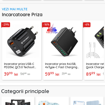
VEZI MAI MULTE
Incarcatoare Priza
-29%
-16%
-6%
Incarcator priza USB-C
Incarcator priza 4xUSB,
Incarcator re
PD20W, QC3.0 Techsuit
4xType-C Fast Charging
Quick Charge 
EasyPowerX, negru,
Techsuit OctaChargeX,
tip C Techsuit
99
99
99
39
59
89
99
99
56
71
9
CHPD038
lei
negru, CHPD224
lei
CHC2
lei
lei
lei
Categorii principale