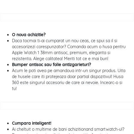
O noua achizitie?
Daca tocmai ti-ai cumparat un nou ceas, ce spui sa il si
accesorizezi corespunzator? Comanda acum o husa pentru
Apple Watch 1 38mm antisoc, premium, eleganta si
rezistenta. Alege calitatea! Meriti tot ce e mai bun!
Bumper antisoc sau folie antizgarieturi?
Acum le poti avea pe amandoua intr-un singur produs. Uita
de husele care iti protejeaza doar partial dispozitivul! Husa
360 este singurul accesoriu de care ai nevoie. Incearc-o si
tu!
Cumpara inteligent!
Ai cheltuit o multime de bani achizitionand smartwatch-ul?