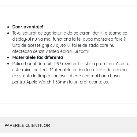
Doar avantaje!
Te-ai saturat de zgarieturile de pe ecran, dar iti e teama ca
display-ul nu va mai functiona la fel dupa montarea foliei?
Uita de aceste griji cu ajutorul foliei de sticla care nu
afecteaza senzitivitatea ecranului tactil.
Materialele fac diferenta
Policarbonat durabil, TPU rezistent si sticla premium. Acesta
este mixul perfect. Materialele de inalta calitate determina
rezistenta in timp a carcasei. Alege cea mai buna husa
pentru Apple Watch 1 38mm la un pret avantajos.
PARERILE CLIENTILOR