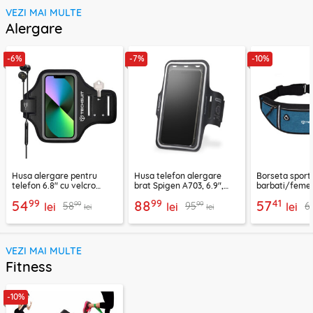
VEZI MAI MULTE
Alergare
-6%
-7%
-10%
Husa alergare pentru
Husa telefon alergare
Borseta sport
telefon 6.8" cu velcro
brat Spigen A703, 6.9",
barbati/femei
Techsuit TH20, negru
negru
CWB3, albastr
99
99
41
54
88
57
99
99
58
95
6
lei
lei
lei
lei
lei
VEZI MAI MULTE
Fitness
-10%