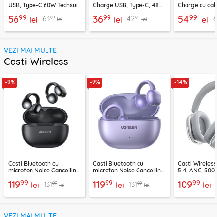
USB, Type-C 60W Techsuit
Charge USB, Type-C, 48W
Charge cu cab
C6, arginsiu
Techsuit C7, negru
Lisen, PD65W,
99
99
99
56
36
54
99
99
63
42
lei
lei
lei
lei
lei
VEZI MAI MULTE
Casti Wireless
-9%
-9%
-14%
Casti Bluetooth cu
Casti Bluetooth cu
Casti Wireles
microfon Noise Cancelling
microfon Noise Cancelling
5.4, ANC, 500
Ugreen, negru, 45785
Ugreen, mov, 55430
Acefast H9, ar
99
99
99
119
119
109
99
99
131
131
lei
lei
lei
lei
lei
VEZI MAI MULTE