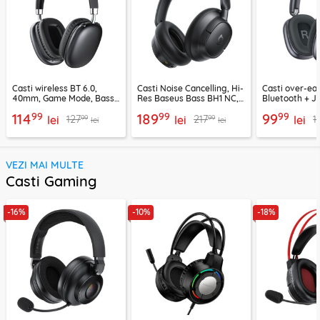
Casti wireless BT 6.0,
Casti Noise Cancelling, Hi-
Casti over-ear
40mm, Game Mode, Bass
Res Baseus Bass BH1 NC,
Bluetooth + J
Boost, Acefast H13
negru, A0203703
EP10, 400mAh
99
99
99
114
189
99
99
99
127
217
1
lei
lei
lei
lei
lei
VEZI MAI MULTE
Casti Gaming
-16%
-10%
-18%