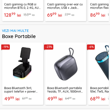
Casti gaming cu RGB si
Casti gaming over-ear cu
Casti gaming c
microfon BT6.0, 2.4G, AUX
microfon, USB + Jack
microfon flexi
Acefast H15
3.5mm, Borofone Wave,
H16, 2m
99
99
99
128
69
86
99
99
153
77
1
lei
BO112
lei
lei
lei
lei
VEZI MAI MULTE
Boxe Portabile
-19%
-23%
-6%
Boxa Bluetooth 3in1,
Boxa Bluetooth portabila
Boxa portabil
suport telefon + power
Yesido, TF, AUX, 1000mAh,
10W, TWS, Rad
bank, Borofone Marea,
YSW24, negru
Borofone Loud
99
99
99
49
49
68
99
99
61
64
7
BR200
lei
lei
lei
lei
lei