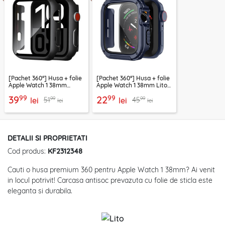
[Pachet 360°] Husa + folie
[Pachet 360°] Husa + folie
Apple Watch 1 38mm
Apple Watch 1 38mm Lito
Techsuit Defense, negru
Armor S+, albastru
99
99
39
22
99
99
51
45
lei
lei
lei
lei
DETALII SI PROPRIETATI
Cod produs:
KF2312348
Cauti o husa premium 360 pentru Apple Watch 1 38mm? Ai venit
in locul potrivit! Carcasa antisoc prevazuta cu folie de sticla este
eleganta si durabila.