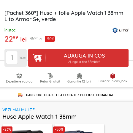
[Pachet 360°] Husa + folie Apple Watch 1 38mm
Lito Armor S+, verde
în stoc
22
99
lei
99
45
-50%
lei
ADAUGA IN COS
buc
Ajunge la tine Sâmbătă
Livrare in easybox
Expediere rapida
Retur Gratuit
Garantie 12 luni
TRANSPORT GRATUIT LA ORICARE
3 PRODUSE
COMANDATE
VEZI MAI MULTE
Huse Apple Watch 1 38mm
-23%
-50%