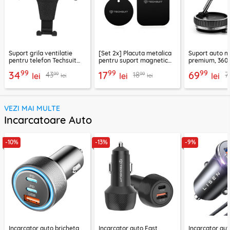
Suport grila ventilatie
[Set 2x] Placuta metalica
Suport auto m
pentru telefon Techsuit
pentru suport magnetic
premium, 360°
H01, negru
telefon Techsuit MP03,
VacuumGripX 
99
99
99
34
17
69
99
99
43
18
7
lei
negru
lei
lei
lei
lei
VEZI MAI MULTE
Incarcatoare Auto
-10%
-13%
-9%
Incarcator auto bricheta
Incarcator auto Fast
Incarcator aut