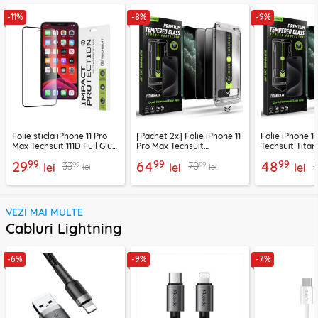
-11%
-8%
-9%
Folie sticla iPhone 11 Pro
[Pachet 2x] Folie iPhone 11
Folie iPhone 1
Max Techsuit 111D Full Glue
Pro Max Techsuit
Techsuit Titan
Full Cover, negru
TitanGlass FullCover,
FullCover, ne
99
99
99
29
64
48
99
99
33
70
lei
privacy
lei
lei
lei
lei
VEZI MAI MULTE
Cabluri Lightning
-6%
-9%
-7%