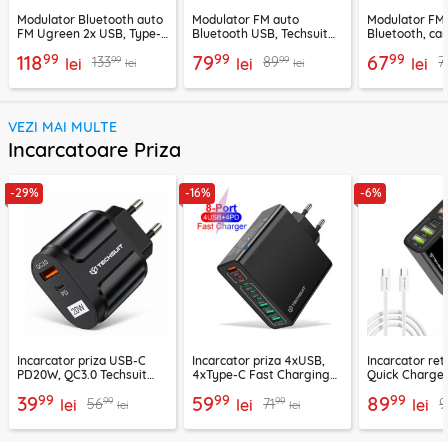
Modulator Bluetooth auto
Modulator FM auto
Modulator FM
FM Ugreen 2x USB, Type-
Bluetooth USB, Techsuit
Bluetooth, car
C, MicroSD, negru, 80910
VoltTune MFM1
YAU32, negru
99
99
99
118
79
67
99
99
133
89
7
lei
lei
lei
lei
lei
VEZI MAI MULTE
Incarcatoare Priza
-29%
-16%
-6%
Incarcator priza USB-C
Incarcator priza 4xUSB,
Incarcator re
PD20W, QC3.0 Techsuit
4xType-C Fast Charging
Quick Charge 
EasyPowerX, negru,
Techsuit OctaChargeX,
tip C Techsuit
99
99
99
39
59
89
99
99
56
71
9
CHPD038
lei
negru, CHPD224
lei
CHC2
lei
lei
lei