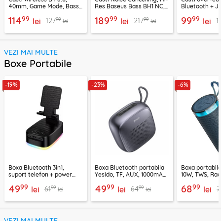
40mm, Game Mode, Bass
Res Baseus Bass BH1 NC,
Bluetooth + J
Boost, Acefast H13
negru, A0203703
EP10, 400mAh
99
99
99
114
189
99
99
99
127
217
1
lei
lei
lei
lei
lei
VEZI MAI MULTE
Boxe Portabile
-19%
-23%
-6%
Boxa Bluetooth 3in1,
Boxa Bluetooth portabila
Boxa portabil
suport telefon + power
Yesido, TF, AUX, 1000mAh,
10W, TWS, Rad
bank, Borofone Marea,
YSW24, negru
Borofone Loud
99
99
99
49
49
68
99
99
61
64
7
BR200
lei
lei
lei
lei
lei
VEZI MAI MULTE