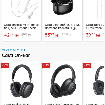
Casti audio semi-in-ear cu
Casti Bluetooth V5.4, TWS,
Casti stereo 
fir Type-C Baseus Encok
Borofone Peaceful, FQ9,
cu microfon Li
CZ19, alb
negru
1.2m, alb
99
99
99
42
55
39
99
99
49
64
4
lei
lei
lei
lei
lei
VEZI MAI MULTE
Casti On-Ear
-10%
-12%
-21%
Casti wireless BT 6.0,
Casti Noise Cancelling, Hi-
Casti over-ear