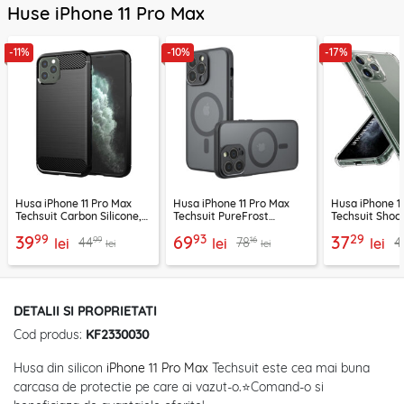
Huse iPhone 11 Pro Max
-11%
-10%
-17%
Husa iPhone 11 Pro Max
Husa iPhone 11 Pro Max
Husa iPhone 1
Techsuit Carbon Silicone,
Techsuit PureFrost
Techsuit Shoc
negru
MagSafe, negru frost
Silicone, tran
99
93
29
39
69
37
99
16
44
78
4
lei
lei
lei
lei
lei
DETALII SI PROPRIETATI
Cod produs:
KF2330030
Husa din silicon
iPhone 11 Pro Max
Techsuit este cea mai buna
carcasa de protectie pe care ai vazut-o.⭐Comand-o si