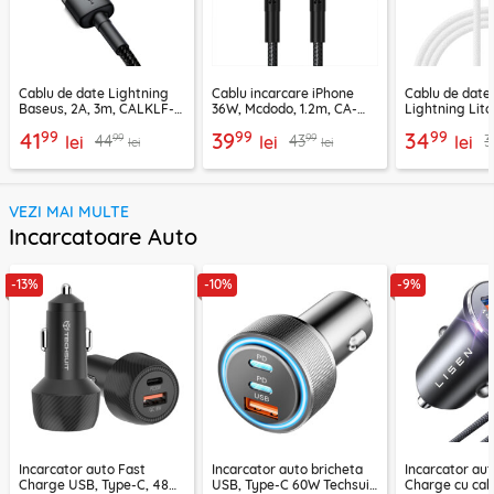
Cablu de date Lightning
Cablu incarcare iPhone
Cablu de date
Baseus, 2A, 3m, CALKLF-
36W, Mcdodo, 1.2m, CA-
Lightning Lito
RG1
2850
LD04CL
99
99
99
41
39
34
99
99
44
43
3
lei
lei
lei
lei
lei
VEZI MAI MULTE
Incarcatoare Auto
-13%
-10%
-9%
Incarcator auto Fast
Incarcator auto bricheta
Incarcator aut
Charge USB, Type-C, 48W
USB, Type-C 60W Techsuit
Charge cu cab