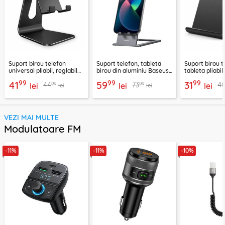
Suport birou telefon
Suport telefon, tableta
Suport birou t
universal pliabil, reglabil
birou din aluminiu Baseus,
tableta pliabil
aluminiu Techsuit Z4A,
LUKP000013
negru, ABS-B
99
99
99
41
59
31
99
99
44
73
4
negru
lei
lei
lei
lei
lei
VEZI MAI MULTE
Modulatoare FM
-11%
-11%
-10%