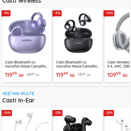
Casti Wireless
-9%
-9%
-14%
Casti Bluetooth cu
Casti Bluetooth cu
Casti Wireles
microfon Noise Cancelling
microfon Noise Cancelling
5.4, ANC, 500
Ugreen, mov, 55430
Ugreen, negru, 45785
Acefast H9, ar
99
99
99
119
119
109
99
99
131
131
lei
lei
lei
lei
lei
VEZI MAI MULTE
Casti In-Ear
-14%
-13%
-18%