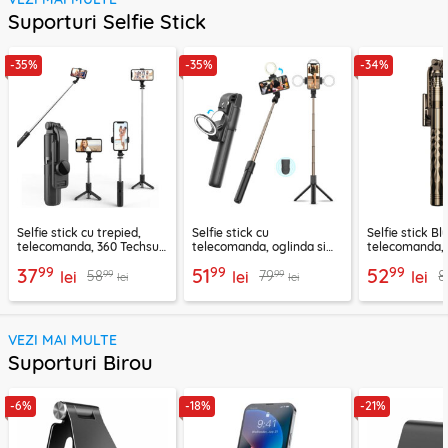
Suporturi Selfie Stick
-35%
-35%
-34%
Selfie stick cu trepied,
Selfie stick cu
Selfie stick B
telecomanda, 360 Techsuit
telecomanda, oglinda si
telecomanda, 
L11, 73cm
LED Techsuit K13
K28, 175cm
99
99
99
37
51
52
99
99
58
79
8
lei
lei
lei
lei
lei
VEZI MAI MULTE
Suporturi Birou
-6%
-18%
-21%