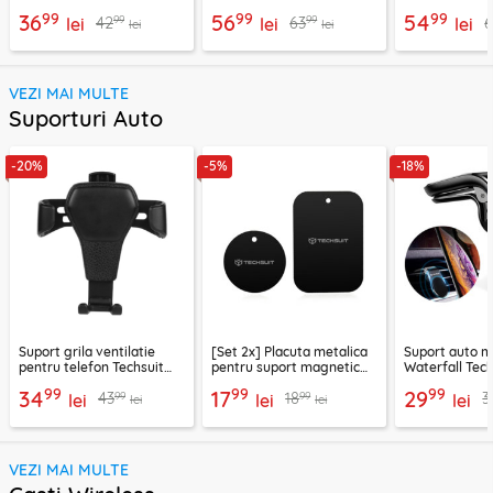
Techsuit C7, negru
C6, arginsiu
Lisen, PD65W,
99
99
99
36
56
54
99
99
42
63
lei
lei
lei
lei
lei
VEZI MAI MULTE
Suporturi Auto
-20%
-5%
-18%
Suport grila ventilatie
[Set 2x] Placuta metalica
Suport auto m
pentru telefon Techsuit
pentru suport magnetic
Waterfall Tech
H01, negru
telefon Techsuit MP03,
negru / argint
99
99
99
34
17
29
99
99
43
18
3
lei
negru
lei
lei
lei
lei
VEZI MAI MULTE