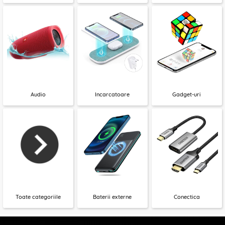
Audio
Incarcatoare
Gadget-uri
Toate categoriile
Baterii externe
Conectica