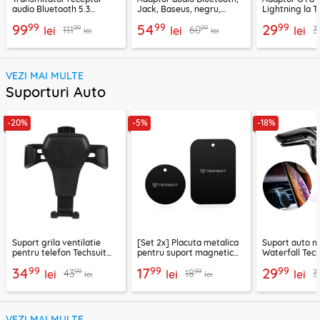
audio Bluetooth 5.3
Jack, Baseus, negru,
Lightning la T
Ugreen, CM596, negru
CABA01-01
Techsuit A11, g
99
99
99
99
54
29
99
99
111
60
3
lei
lei
lei
lei
lei
VEZI MAI MULTE
Suporturi Auto
-20%
-5%
-18%
Suport grila ventilatie
[Set 2x] Placuta metalica
Suport auto m
pentru telefon Techsuit
pentru suport magnetic
Waterfall Tech
H01, negru
telefon Techsuit MP03,
negru / argint
99
99
99
34
17
29
99
99
43
18
3
lei
negru
lei
lei
lei
lei
VEZI MAI MULTE