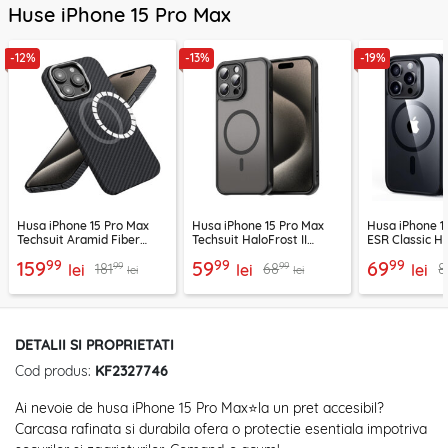
Huse iPhone 15 Pro Max
-12%
-13%
-19%
Husa iPhone 15 Pro Max
Husa iPhone 15 Pro Max
Husa iPhone 1
Techsuit Aramid Fiber
Techsuit HaloFrost II
ESR Classic H
MagSafe, negru
MagSafe, negru
HaloLock,
99
99
99
159
59
69
99
99
181
68
8
lei
lei
negru/transp
lei
lei
lei
DETALII SI PROPRIETATI
Cod produs:
KF2327746
Ai nevoie de husa iPhone 15 Pro Max⭐la un pret accesibil?
Carcasa rafinata si durabila ofera o protectie esentiala impotriva