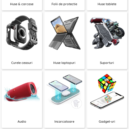
Huse & carcase
Folii de protectie
Huse tablete
Curele ceasuri
Huse laptopuri
Suporturi
Audio
Incarcatoare
Gadget-uri