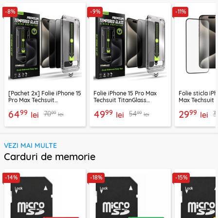
-8%
-9%
-11%
[Pachet 2x] Folie iPhone 15
Folie iPhone 15 Pro Max
Folie sticla iP
Pro Max Techsuit
Techsuit TitanGlass
Max Techsuit 1
TitanGlass FullCover,
FullCover, privacy
Full Cover, ne
99
99
99
64
49
29
99
99
70
54
3
privacy
lei
lei
lei
lei
lei
VEZI MAI MULTE
Carduri de memorie
-14%
-18%
-15%