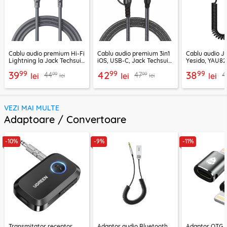
Cablu audio premium Hi-Fi
Cablu audio premium 3in1
Cablu audio 
Lightning la Jack Techsuit
iOS, USB-C, Jack Techsuit
Yesido, YAU82,
SoundFleX AC5
EchoSnap AC15, 1m
negru
99
99
99
39
42
38
99
99
44
47
4
lei
lei
lei
lei
lei
VEZI MAI MULTE
Adaptoare / Convertoare
-10%
-9%
-11%
Transmitator receptor
Adaptor audio Bluetooth,
Adaptor OTG 