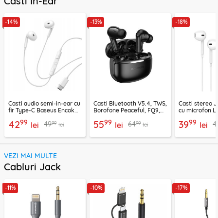
Casti In-Ear
-14%
-13%
-18%
Casti audio semi-in-ear cu
Casti Bluetooth V5.4, TWS,
Casti stereo 
fir Type-C Baseus Encok
Borofone Peaceful, FQ9,
cu microfon Li
CZ19, alb
negru
1.2m, alb
99
99
99
42
55
39
99
99
49
64
4
lei
lei
lei
lei
lei
VEZI MAI MULTE
Cabluri Jack
-11%
-10%
-17%