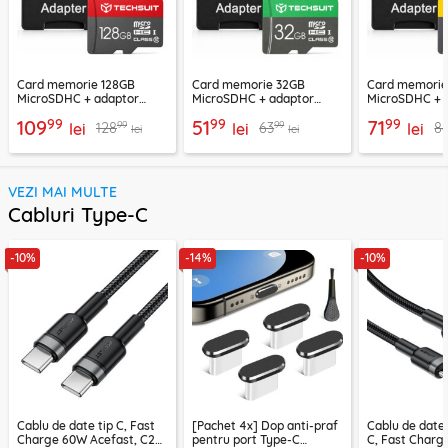
Card memorie 128GB
Card memorie 32GB
Card memori
MicroSDHC + adaptor
MicroSDHC + adaptor
MicroSDHC + 
Techsuit THCM26, rosu
Techsuit THCM11, verde
Techsuit THCM
99
99
99
109
51
71
99
99
128
63
8
lei
lei
lei
lei
lei
VEZI MAI MULTE
Cabluri Type-C
-10%
-14%
-10%
Cablu de date tip C, Fast
[Pachet 4x] Dop anti-praf
Cablu de date
Charge 60W Acefast, C22-
pentru port Type-C
C, Fast Charg