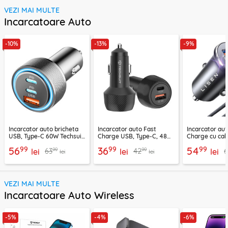
VEZI MAI MULTE
Incarcatoare Auto
-10%
-13%
-9%
Incarcator auto bricheta
Incarcator auto Fast
Incarcator aut
USB, Type-C 60W Techsuit
Charge USB, Type-C, 48W
Charge cu cab
C6, arginsiu
Techsuit C7, negru
Lisen, PD65W,
99
99
99
56
36
54
99
99
63
42
lei
lei
lei
lei
lei
VEZI MAI MULTE
Incarcatoare Auto Wireless
-5%
-4%
-6%