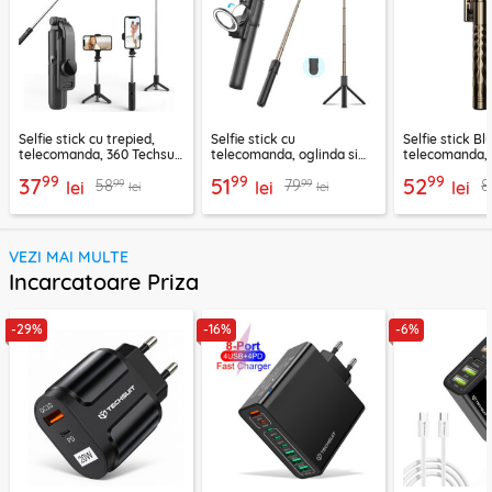
Selfie stick cu trepied,
Selfie stick cu
Selfie stick B
telecomanda, 360 Techsuit
telecomanda, oglinda si
telecomanda, 
L11, 73cm
LED Techsuit K13
K28, 175cm
99
99
99
37
51
52
99
99
58
79
8
lei
lei
lei
lei
lei
VEZI MAI MULTE
Incarcatoare Priza
-29%
-16%
-6%