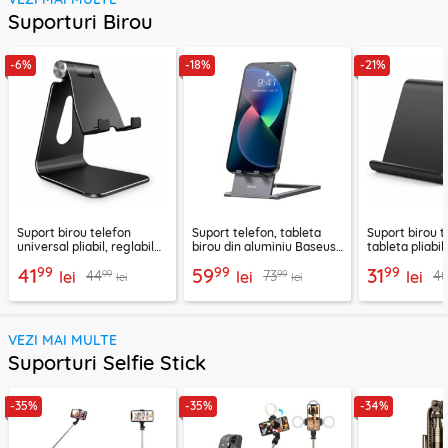
Suporturi Birou
-6%
-18%
-21%
Suport birou telefon
Suport telefon, tableta
Suport birou t
universal pliabil, reglabil
birou din aluminiu Baseus,
tableta pliabil
aluminiu Techsuit Z4A,
LUKP000013
negru, ABS-B
99
99
99
41
59
31
99
99
44
73
4
negru
lei
lei
lei
lei
lei
VEZI MAI MULTE
Suporturi Selfie Stick
-35%
-35%
-34%