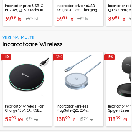
Incarcator priza USB-C
Incarcator priza 4xUSB,
Incarcator re
PD20W, QC3.0 Techsuit
4xType-C Fast Charging
Quick Charge 
EasyPowerX, negru,
Techsuit OctaChargeX,
tip C Techsuit
99
99
99
39
59
89
99
99
56
71
9
CHPD038
lei
negru, CHPD224
lei
CHC2
lei
lei
lei
VEZI MAI MULTE
Incarcatoare Wireless
-11%
-12%
-13%
Incarcator wireless Fast
Incarcator wireless
Incarcator wir
Charge 15W, 3A, RGB
MagSafe Qi2, 25W
Spigen Essenti
Techsuit SlimChargX,
Ugreen, bleu, 55959
negru
99
99
99
59
138
118
99
99
67
157
CHWR031
lei
lei
lei
lei
lei