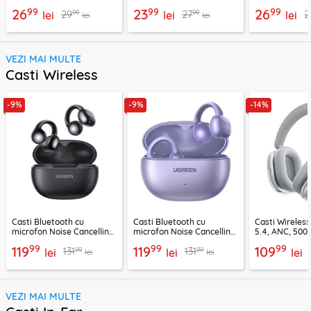
03, 1.2m
Techsuit AD1, negru
C22-04, 1.2m
99
99
99
26
23
26
99
99
29
27
2
lei
lei
lei
lei
lei
VEZI MAI MULTE
Casti Wireless
-9%
-9%
-14%
Casti Bluetooth cu
Casti Bluetooth cu
Casti Wireles
microfon Noise Cancelling
microfon Noise Cancelling
5.4, ANC, 500
Ugreen, negru, 45785
Ugreen, mov, 55430
Acefast H9, ar
99
99
99
119
119
109
99
99
131
131
lei
lei
lei
lei
lei
VEZI MAI MULTE