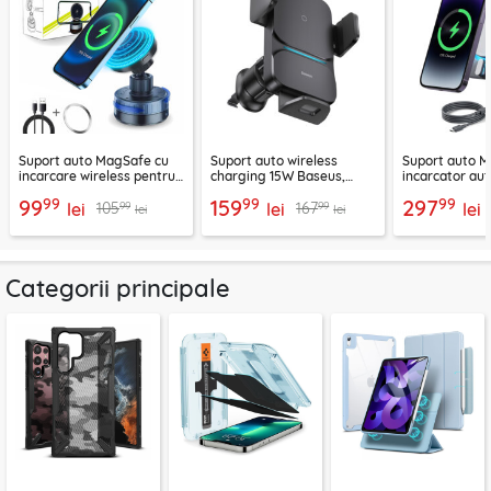
Suport auto MagSafe cu
Suport auto wireless
Suport auto M
incarcare wireless pentru
charging 15W Baseus,
incarcator aut
telefon 15W Techsuit
negru, CGZX000001
2B513
99
99
99
99
159
297
99
99
105
167
ChargeMagX HOLD253
lei
lei
lei
lei
lei
Categorii principale