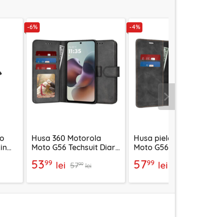
-6%
-4%
Urmatorul
to
Husa 360 Motorola
Husa piele Motorola
in
Moto G56 Techsuit Diary
Moto G56 Techsuit
Book, negru
Confy Cover, negru
53
57
99
99
lei
lei
57
60
99
99
lei
lei