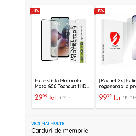
-11%
-13%
Folie sticla Motorola
[Pachet 2x] Foli
Moto G56 Techsuit 111D
regenerabila p
Full Glue Full Cover,
Motorola Moto 
29
99
99
99
lei
lei
33
115
negru
Smart Protectio
99
99
lei
le
Classic, transp
VEZI MAI MULTE
Carduri de memorie