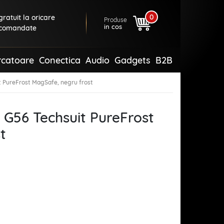
0
ratuit la oricare
Produse
in cos
comandate
rcatoare
Conectica
Audio
Gadgets
B2B
 PureFrost MagSafe, negru frost
G56 Techsuit PureFrost
t