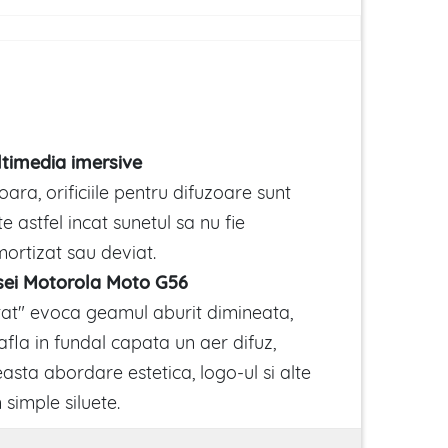
ltimedia imersive
oara, orificiile pentru difuzoare sunt
e astfel incat sunetul sa nu fie
mortizat sau deviat.
asei Motorola Moto G56
tat" evoca geamul aburit dimineata,
afla in fundal capata un aer difuz,
easta abordare estetica, logo-ul si alte
simple siluete.