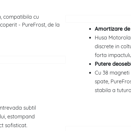
 compatibila cu
coperit - PureFrost, de la
Amortizare de
Husa Motorola
discrete in colt
forta impactulu
Putere deoseb
Cu 38 magneti 
spate, PureFros
stabila a tutur
intrevada subtil
ului, estompand
t sofisticat.