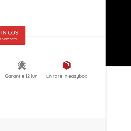
IN COS
ne Sâmbătă
Garantie 12 luni
Livrare in easybox