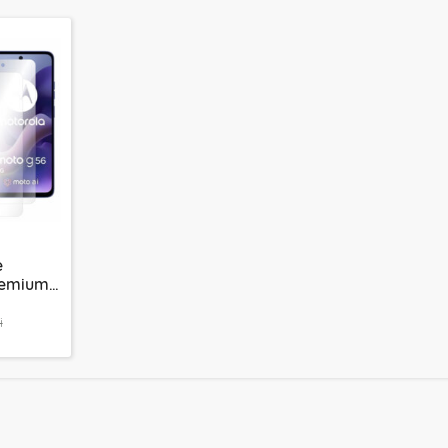
e
remium
G56
n
i
arenta